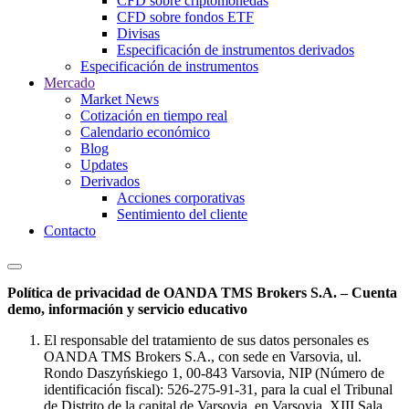
CFD sobre criptomonedas
CFD sobre fondos ETF
Divisas
Especificación de instrumentos derivados
Especificación de instrumentos
Mercado
Market News
Cotización en tiempo real
Calendario económico
Blog
Updates
Derivados
Acciones corporativas
Sentimiento del cliente
Contacto
Política de privacidad de OANDA TMS Brokers S.A. – Cuenta
demo, información y servicio educativo
El responsable del tratamiento de sus datos personales es
OANDA TMS Brokers S.A., con sede en Varsovia, ul.
Rondo Daszyńskiego 1, 00-843 Varsovia, NIP (Número de
identificación fiscal): 526-275-91-31, para la cual el Tribunal
de Distrito de la capital de Varsovia, en Varsovia, XIII Sala