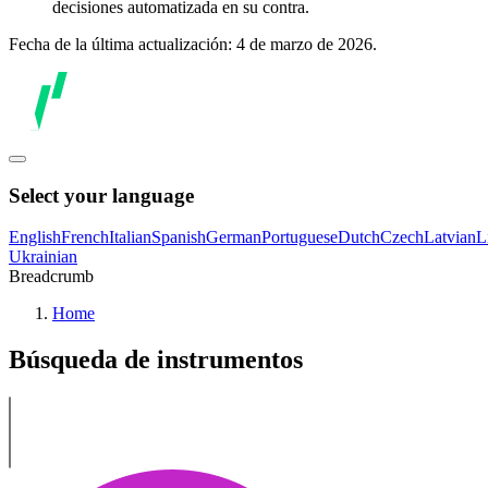
decisiones automatizada en su contra.
Fecha de la última actualización: 4 de marzo de 2026.
Select your language
English
French
Italian
Spanish
German
Portuguese
Dutch
Czech
Latvian
L
Ukrainian
Breadcrumb
Home
Búsqueda de instrumentos