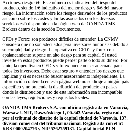
Acciones: riesgo 6/6. Este número es indicativo del riesgo del
producto, siendo 1/6 indicativo del menor riesgo y 6/6 del mayor
riesgo. La información sobre los riesgos derivados de los productos
así como sobre los costes y tarifas asociados con los diversos
servicios está disponible en la página web de OANDA TMS
Brokers dentro de la sección Documentos.
CFDs y Forex: son productos difíciles de entender. La CNMV
considera que no son adecuados para inversores minoristas debido a
su complejidad y riesgo. La operativa en CFD´s y forex con
apalancamiento supone un alto riesgo para su capital. Si usted
invierte en estos productos puede perder parte o todo su dinero. Por
tanto, la operativa en CFD´s y forex puede no ser adecuada para
todos los inversores. Debe estar seguro y entender los riesgos que
implican y si es necesario buscar asesoramiento independiente. La
información contenida en esta página web no se dirige a ningún país
específico y no pretende la distribución del producto en países
donde la distribución y uso de esta información sea incompatible
con las leyes, regulaciones y requisitos locales.
OANDA TMS Brokers S.A. con oficina registrada en Varsovia,
Warsaw UNIT, Daszyńskiego 1, 00-843 Varsovia, registrada
por el tribunal de distrito de la capital ciudad de Varsovia. 13?,
división comercial del tribunal nacional. Registrada con el n?
KRS 0000204776 y NIP 5262759131. Capital inicial PLN