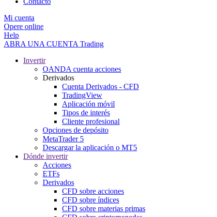
Contacto
Mi cuenta
Opere online
Help
ABRA UNA CUENTA
Trading
Invertir
OANDA cuenta acciones
Derivados
Cuenta Derivados - CFD
TradingView
Aplicación móvil
Tipos de interés
Cliente profesional
Opciones de depósito
MetaTrader 5
Descargar la aplicación o MT5
Dónde invertir
Acciones
ETFs
Derivados
CFD sobre acciones
CFD sobre índices
CFD sobre materias primas