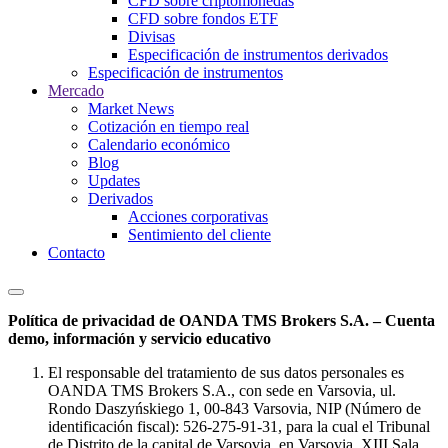
CFD sobre criptomonedas
CFD sobre fondos ETF
Divisas
Especificación de instrumentos derivados
Especificación de instrumentos
Mercado
Market News
Cotización en tiempo real
Calendario económico
Blog
Updates
Derivados
Acciones corporativas
Sentimiento del cliente
Contacto
Política de privacidad de OANDA TMS Brokers S.A. – Cuenta
demo, información y servicio educativo
El responsable del tratamiento de sus datos personales es
OANDA TMS Brokers S.A., con sede en Varsovia, ul.
Rondo Daszyńskiego 1, 00-843 Varsovia, NIP (Número de
identificación fiscal): 526-275-91-31, para la cual el Tribunal
de Distrito de la capital de Varsovia, en Varsovia, XIII Sala