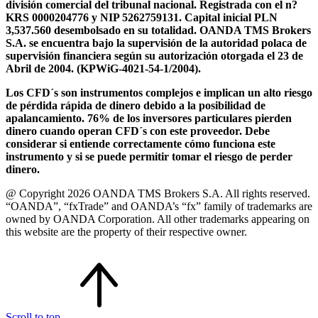
división comercial del tribunal nacional. Registrada con el n?
KRS 0000204776 y NIP 5262759131. Capital inicial PLN
3,537.560 desembolsado en su totalidad. OANDA TMS Brokers
S.A. se encuentra bajo la supervisión de la autoridad polaca de
supervisión financiera según su autorización otorgada el 23 de
Abril de 2004. (KPWiG-4021-54-1/2004).
Los CFD´s son instrumentos complejos e implican un alto riesgo
de pérdida rápida de dinero debido a la posibilidad de
apalancamiento. 76% de los inversores particulares pierden
dinero cuando operan CFD´s con este proveedor. Debe
considerar si entiende correctamente cómo funciona este
instrumento y si se puede permitir tomar el riesgo de perder
dinero.
@ Copyright 2026 OANDA TMS Brokers S.A. All rights reserved.
“OANDA”, “fxTrade” and OANDA’s “fx” family of trademarks are
owned by OANDA Corporation. All other trademarks appearing on
this website are the property of their respective owner.
Scroll to top