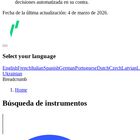
decisiones automatizada en su contra.
Fecha de la última actualización: 4 de marzo de 2026.
Select your language
English
French
Italian
Spanish
German
Portuguese
Dutch
Czech
Latvian
L
Ukrainian
Breadcrumb
Home
Búsqueda de instrumentos