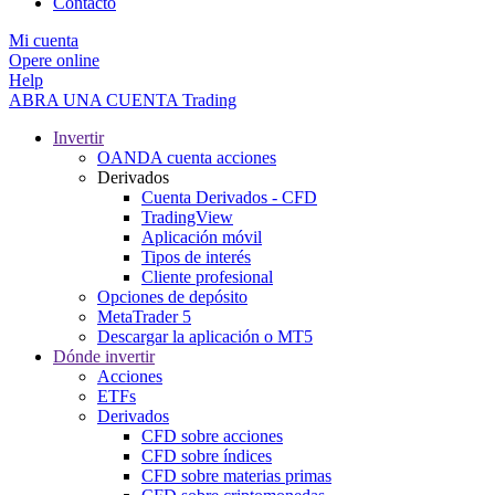
Contacto
Mi cuenta
Opere online
Help
ABRA UNA CUENTA
Trading
Invertir
OANDA cuenta acciones
Derivados
Cuenta Derivados - CFD
TradingView
Aplicación móvil
Tipos de interés
Cliente profesional
Opciones de depósito
MetaTrader 5
Descargar la aplicación o MT5
Dónde invertir
Acciones
ETFs
Derivados
CFD sobre acciones
CFD sobre índices
CFD sobre materias primas