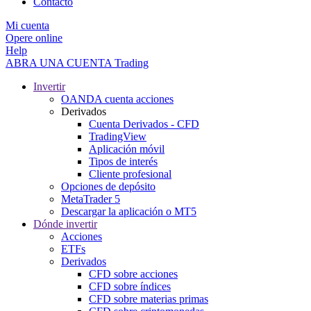
Contacto
Mi cuenta
Opere online
Help
ABRA UNA CUENTA
Trading
Invertir
OANDA cuenta acciones
Derivados
Cuenta Derivados - CFD
TradingView
Aplicación móvil
Tipos de interés
Cliente profesional
Opciones de depósito
MetaTrader 5
Descargar la aplicación o MT5
Dónde invertir
Acciones
ETFs
Derivados
CFD sobre acciones
CFD sobre índices
CFD sobre materias primas