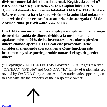
división comercial del tribunal nacional. Registrada con el n?
KRS 0000204776 y NIP 5262759131. Capital inicial PLN
3,537.560 desembolsado en su totalidad. OANDA TMS Brokers
S.A. se encuentra bajo la supervisión de la autoridad polaca de
supervisión financiera según su autorización otorgada el 23 de
Abril de 2004. (KPWiG-4021-54-1/2004).
Los CFD´s son instrumentos complejos e implican un alto riesgo
de pérdida rápida de dinero debido a la posibilidad de
apalancamiento. 76% de los inversores particulares pierden
dinero cuando operan CFD´s con este proveedor. Debe
considerar si entiende correctamente cómo funciona este
instrumento y si se puede permitir tomar el riesgo de perder
dinero.
@ Copyright 2026 OANDA TMS Brokers S.A. All rights reserved.
“OANDA”, “fxTrade” and OANDA’s “fx” family of trademarks are
owned by OANDA Corporation. All other trademarks appearing on
this website are the property of their respective owner.
Scroll to top