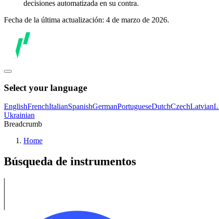
decisiones automatizada en su contra.
Fecha de la última actualización: 4 de marzo de 2026.
Select your language
English
French
Italian
Spanish
German
Portuguese
Dutch
Czech
Latvian
L
Ukrainian
Breadcrumb
Home
Búsqueda de instrumentos