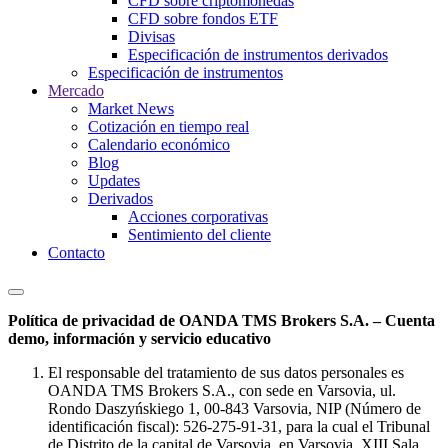
CFD sobre criptomonedas
CFD sobre fondos ETF
Divisas
Especificación de instrumentos derivados
Especificación de instrumentos
Mercado
Market News
Cotización en tiempo real
Calendario económico
Blog
Updates
Derivados
Acciones corporativas
Sentimiento del cliente
Contacto
Política de privacidad de OANDA TMS Brokers S.A. – Cuenta
demo, información y servicio educativo
El responsable del tratamiento de sus datos personales es
OANDA TMS Brokers S.A., con sede en Varsovia, ul.
Rondo Daszyńskiego 1, 00-843 Varsovia, NIP (Número de
identificación fiscal): 526-275-91-31, para la cual el Tribunal
de Distrito de la capital de Varsovia, en Varsovia, XIII Sala