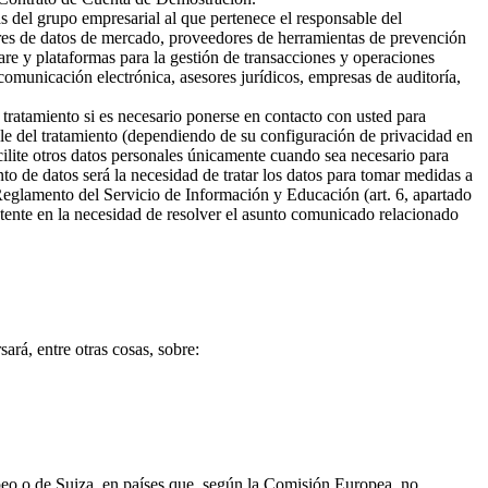
s del grupo empresarial al que pertenece el responsable del
ores de datos de mercado, proveedores de herramientas de prevención
are y plataformas para la gestión de transacciones y operaciones
omunicación electrónica, asesores jurídicos, empresas de auditoría,
 tratamiento si es necesario ponerse en contacto con usted para
ble del tratamiento (dependiendo de su configuración de privacidad en
cilite otros datos personales únicamente cuando sea necesario para
ento de datos será la necesidad de tratar los datos para tomar medidas a
 Reglamento del Servicio de Información y Educación (art. 6, apartado
sistente en la necesidad de resolver el asunto comunicado relacionado
ará, entre otras cosas, sobre:
opeo o de Suiza, en países que, según la Comisión Europea, no