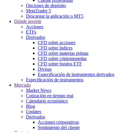
Cliente profesional
Opciones de depósito
MetaTrader 5
Descargar la aplicación o MT5
Dónde invertir
Acciones
ETFs
Derivados
CFD sobre acciones
CFD sobre índices
CFD sobre materias primas
CFD sobre criptomonedas
CFD sobre fondos ETF
Divisas
Especificación de instrumentos derivados
Especificación de instrumentos
Mercado
Market News
Cotización en tiempo real
Calendario económico
Blog
Updates
Derivados
Acciones corporativas
Sentimiento del cliente