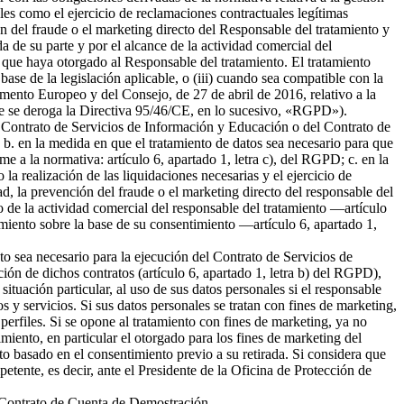
ales como el ejercicio de reclamaciones contractuales legítimas
 del fraude o el marketing directo del Responsable del tratamiento y
da de su parte y por el alcance de la actividad comercial del
 que haya otorgado al Responsable del tratamiento. El tratamiento
 base de la legislación aplicable, o (iii) cuando sea compatible con la
amento Europeo y del Consejo, de 27 de abril de 2016, relativo a la
l que se deroga la Directiva 95/46/CE, en lo sucesivo, «RGPD»).
del Contrato de Servicios de Información y Educación o del Contrato de
b. en la medida en que el tratamiento de datos sea necesario para que
me a la normativa: artículo 6, apartado 1, letra c), del RGPD; c. en la
la realización de las liquidaciones necesarias y el ejercicio de
 la prevención del fraude o el marketing directo del responsable del
to de la actividad comercial del responsable del tratamiento —artículo
tamiento sobre la base de su consentimiento —artículo 6, apartado 1,
nto sea necesario para la ejecución del Contrato de Servicios de
ión de dichos contratos (artículo 6, apartado 1, letra b) del RGPD),
tuación particular, al uso de sus datos personales si el responsable
s y servicios. Si sus datos personales se tratan con fines de marketing,
erfiles. Si se opone al tratamiento con fines de marketing, ya no
miento, en particular el otorgado para los fines de marketing del
nto basado en el consentimiento previo a su retirada. Si considera que
petente, es decir, ante el Presidente de la Oficina de Protección de
el Contrato de Cuenta de Demostración.