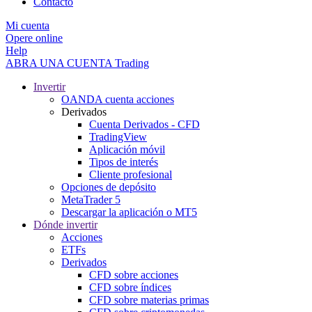
Contacto
Mi cuenta
Opere online
Help
ABRA UNA CUENTA
Trading
Invertir
OANDA cuenta acciones
Derivados
Cuenta Derivados - CFD
TradingView
Aplicación móvil
Tipos de interés
Cliente profesional
Opciones de depósito
MetaTrader 5
Descargar la aplicación o MT5
Dónde invertir
Acciones
ETFs
Derivados
CFD sobre acciones
CFD sobre índices
CFD sobre materias primas