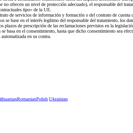
ue no ofrecen un nivel de protección adecuado), el responsable del trat
 contractuales tipo» de la UE.
trato de servicios de información y formación o del contrato de cuenta d
os se base en el interés legítimo del responsable del tratamiento, los da
 los plazos de prescripción de las reclamaciones previstos en la legislac
es se basa en el consentimiento, hasta que dicho consentimiento sea efec
es automatizada en su contra.
ithuanian
Romanian
Polish
Ukrainian