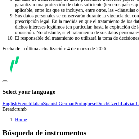
garantizan una protección de datos suficiente (terceros países q
aplicable, entre los que se incluyen, entre otros, las «cláusulas
Sus datos personales se conservarán durante la vigencia del con
prescripción legal. En la medida en que el tratamiento de los dat
dichos intereses legítimos (en particular, hasta la expiración de
oposición. No obstante, si el tratamiento de sus datos personal
El responsable del tratamiento no utilizará la toma de decision
Fecha de la última actualización: 4 de marzo de 2026.
Select your language
English
French
Italian
Spanish
German
Portuguese
Dutch
Czech
Latvian
L
Breadcrumb
Home
Búsqueda de instrumentos