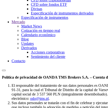
CFD sobre criptomonedas
CFD sobre fondos ETF
Divisas
Especificación de instrumentos derivados
Especificación de instrumentos
Mercado
Market News
Cotización en tiempo real
Calendario económico
Blog
Updates
Derivados
Acciones corporativas
Sentimiento del cliente
Contacto
Política de privacidad de OANDA TMS Brokers S.A. – Cuenta de
El responsable del tratamiento de sus datos personales es OA
91-31, para la cual el Tribunal de Distrito de la capital de Va
capital social de 3 537 560 PLN (integralmente desembolsado). 
electrónico:
odo@tms.pl
.
Sus datos personales se tratarán con el fin de celebrar y ejecut
que incluye también la adopción de medidas a petición del intere