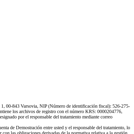
, 00-843 Varsovia, NIP (Número de identificación fiscal): 526-275-
, mantiene los archivos de registro con el número KRS: 0000204776,
esignado por el responsable del tratamiento mediante correo
uenta de Demostración entre usted y el responsable del tratamiento, lo
 con las obligaciones derivadas de la normativa relativa a la gestión