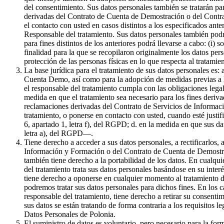
del consentimiento. Sus datos personales también se tratarán par
derivadas del Contrato de Cuenta de Demostración o del Contrat
el contacto con usted en casos distintos a los especificados ante
Responsable del tratamiento. Sus datos personales también podr
para fines distintos de los anteriores podrá llevarse a cabo: (i) 
finalidad para la que se recopilaron originalmente los datos pe
protección de las personas físicas en lo que respecta al tratami
La base jurídica para el tratamiento de sus datos personales es:
Cuenta Demo, así como para la adopción de medidas previas a la 
el responsable del tratamiento cumpla con las obligaciones legale
medida en que el tratamiento sea necesario para los fines derivad
reclamaciones derivadas del Contrato de Servicios de Informaci
tratamiento, o ponerse en contacto con usted, cuando esté justif
6, apartado 1, letra f), del RGPD; d. en la medida en que sus da
letra a), del RGPD—.
Tiene derecho a acceder a sus datos personales, a rectificarlos, 
Información y Formación o del Contrato de Cuenta de Demostració
también tiene derecho a la portabilidad de los datos. En cualqui
del tratamiento trata sus datos personales basándose en su inter
tiene derecho a oponerse en cualquier momento al tratamiento de
podremos tratar sus datos personales para dichos fines. En los c
responsable del tratamiento, tiene derecho a retirar su consenti
sus datos se están tratando de forma contraria a los requisitos l
Datos Personales de Polonia.
El suministro de datos es voluntario, pero necesario para la f