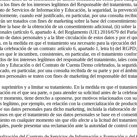
a los fines de los intereses legítimos del Responsable del tratamiento, t
o de Servicios de Información y Educación, la seguridad, la prevención
riormente, cuando esté justificado, en particular, por una consulta recibi
án ser tratados con fines de marketing sobre la base del consentimiento
sobre la base de la obtención de un consentimiento adicional, (ii) sobre la
rsonales (artículo 6, apartado 4, del Reglamento (UE) 2016/679 del Parl
ento de datos personales y a la libre circulación de estos datos y por e
 a. en la medida en que el tratamiento sea necesario para la ejecución 
celebración de un contrato: artículo 6, apartado 1, letra b) del RGPD; 
s que le incumben, consistentes, en particular, en el tratamiento confor
os de los intereses legítimos del responsable del tratamiento, tales como 
ón y Educación o del Contrato de Cuenta Demo celebrados, la seguridad,
icado, en particular, por una consulta recibida de su parte y por el ámbi
tos personales se traten con fines de marketing del responsable del tra
a suprimirlos y a limitar su tratamiento. En la medida en que el tratamie
n en el que sea parte, o para atender su solicitud antes de la celebrac
er momento, tiene derecho a oponerse, por motivos relacionados con su si
és legítimo, por ejemplo, en relación con la comercialización de producto
 sus datos personales para dicho marketing, incluida la elaboración de p
asos en que el tratamiento de sus datos personales se base en el consenti
miento en cualquier momento sin que ello afecte a la licitud del tratamie
egales, puede presentar una reclamación ante la autoridad de control com
ormalización del Contrato de Servicios de Información y Formación y d