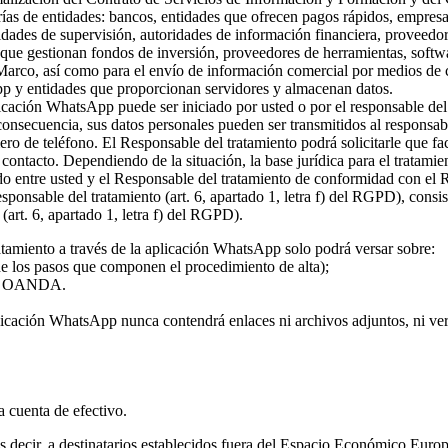
rías de entidades: bancos, entidades que ofrecen pagos rápidos, empresa
ridades de supervisión, autoridades de información financiera, proveed
s que gestionan fondos de inversión, proveedores de herramientas, softw
 Marco, así como para el envío de información comercial por medios de c
pp y entidades que proporcionan servidores y almacenan datos.
plicación WhatsApp puede ser iniciado por usted o por el responsable del
 consecuencia, sus datos personales pueden ser transmitidos al responsa
ro de teléfono. El Responsable del tratamiento podrá solicitarle que fa
l contacto. Dependiendo de la situación, la base jurídica para el tratami
rdo entre usted y el Responsable del tratamiento de conformidad con el
 responsable del tratamiento (art. 6, apartado 1, letra f) del RGPD), con
(art. 6, apartado 1, letra f) del RGPD).
atamiento a través de la aplicación WhatsApp solo podrá versar sobre:
 de los pasos que componen el procedimiento de alta);
o de OANDA.
licación WhatsApp nunca contendrá enlaces ni archivos adjuntos, ni vers
la cuenta de efectivo.
 es decir, a destinatarios establecidos fuera del Espacio Económico Eur