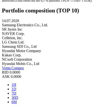
anteriores a esta oferta fue del 0,1 % (mínimo 5 PLN / 1 USD / 1 EUR).
Portfolio composition (TOP 10)
14.07.2026
Samsung Electronics Co., Ltd.
SK hynix Inc
NAVER Corp.
Celltrion, Inc.
LG Chem Ltd.
Samsung SDI Co., Ltd
Hyundai Motor Company
Kakao Corp.
NCsoft Corporation
Hyundai Mobis Co., Ltd
Venta
Compra
BID
0.0000
ASK
0.0000
1H
1D
7D
30D
6M