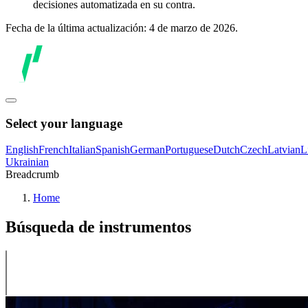
decisiones automatizada en su contra.
Fecha de la última actualización: 4 de marzo de 2026.
Select your language
English
French
Italian
Spanish
German
Portuguese
Dutch
Czech
Latvian
L
Ukrainian
Breadcrumb
Home
Búsqueda de instrumentos