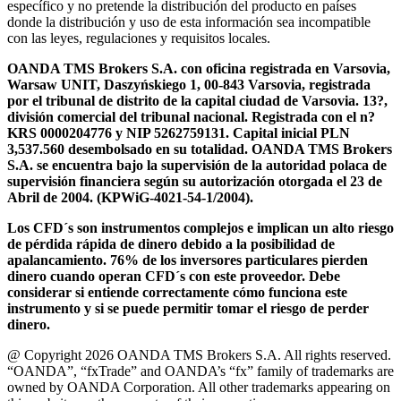
específico y no pretende la distribución del producto en países
donde la distribución y uso de esta información sea incompatible
con las leyes, regulaciones y requisitos locales.
OANDA TMS Brokers S.A. con oficina registrada en Varsovia,
Warsaw UNIT, Daszyńskiego 1, 00-843 Varsovia, registrada
por el tribunal de distrito de la capital ciudad de Varsovia. 13?,
división comercial del tribunal nacional. Registrada con el n?
KRS 0000204776 y NIP 5262759131. Capital inicial PLN
3,537.560 desembolsado en su totalidad. OANDA TMS Brokers
S.A. se encuentra bajo la supervisión de la autoridad polaca de
supervisión financiera según su autorización otorgada el 23 de
Abril de 2004. (KPWiG-4021-54-1/2004).
Los CFD´s son instrumentos complejos e implican un alto riesgo
de pérdida rápida de dinero debido a la posibilidad de
apalancamiento. 76% de los inversores particulares pierden
dinero cuando operan CFD´s con este proveedor. Debe
considerar si entiende correctamente cómo funciona este
instrumento y si se puede permitir tomar el riesgo de perder
dinero.
@ Copyright 2026 OANDA TMS Brokers S.A. All rights reserved.
“OANDA”, “fxTrade” and OANDA’s “fx” family of trademarks are
owned by OANDA Corporation. All other trademarks appearing on