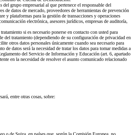
s del grupo empresarial al que pertenece el responsable del
ores de datos de mercado, proveedores de herramientas de prevención
are y plataformas para la gestión de transacciones y operaciones
omunicación electrónica, asesores jurídicos, empresas de auditoría,
 tratamiento si es necesario ponerse en contacto con usted para
ble del tratamiento (dependiendo de su configuración de privacidad en
cilite otros datos personales únicamente cuando sea necesario para
ento de datos será la necesidad de tratar los datos para tomar medidas a
 Reglamento del Servicio de Información y Educación (art. 6, apartado
sistente en la necesidad de resolver el asunto comunicado relacionado
ará, entre otras cosas, sobre:
opeo o de Suiza, en países que, según la Comisión Europea, no