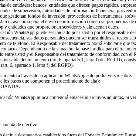
rías de entidades: bancos, entidades que ofrecen pagos rápidos, empresa
ridades de supervisión, autoridades de información financiera, proveed
s que gestionan fondos de inversión, proveedores de herramientas, softw
 Marco, así como para el envío de información comercial por medios de c
pp y entidades que proporcionan servidores y almacenan datos.
plicación WhatsApp puede ser iniciado por usted o por el responsable del
 consecuencia, sus datos personales pueden ser transmitidos al responsa
ro de teléfono. El Responsable del tratamiento podrá solicitarle que fa
l contacto. Dependiendo de la situación, la base jurídica para el tratami
rdo entre usted y el Responsable del tratamiento de conformidad con el
 responsable del tratamiento (art. 6, apartado 1, letra f) del RGPD), con
(art. 6, apartado 1, letra f) del RGPD).
atamiento a través de la aplicación WhatsApp solo podrá versar sobre:
 de los pasos que componen el procedimiento de alta);
o de OANDA.
licación WhatsApp nunca contendrá enlaces ni archivos adjuntos, ni vers
la cuenta de efectivo.
 es decir, a destinatarios establecidos fuera del Espacio Económico Eur