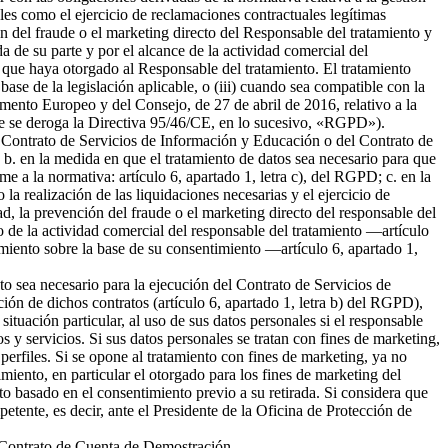
ales como el ejercicio de reclamaciones contractuales legítimas
 del fraude o el marketing directo del Responsable del tratamiento y
da de su parte y por el alcance de la actividad comercial del
 que haya otorgado al Responsable del tratamiento. El tratamiento
 base de la legislación aplicable, o (iii) cuando sea compatible con la
amento Europeo y del Consejo, de 27 de abril de 2016, relativo a la
l que se deroga la Directiva 95/46/CE, en lo sucesivo, «RGPD»).
del Contrato de Servicios de Información y Educación o del Contrato de
b. en la medida en que el tratamiento de datos sea necesario para que
me a la normativa: artículo 6, apartado 1, letra c), del RGPD; c. en la
la realización de las liquidaciones necesarias y el ejercicio de
 la prevención del fraude o el marketing directo del responsable del
to de la actividad comercial del responsable del tratamiento —artículo
tamiento sobre la base de su consentimiento —artículo 6, apartado 1,
nto sea necesario para la ejecución del Contrato de Servicios de
ión de dichos contratos (artículo 6, apartado 1, letra b) del RGPD),
tuación particular, al uso de sus datos personales si el responsable
s y servicios. Si sus datos personales se tratan con fines de marketing,
erfiles. Si se opone al tratamiento con fines de marketing, ya no
miento, en particular el otorgado para los fines de marketing del
nto basado en el consentimiento previo a su retirada. Si considera que
petente, es decir, ante el Presidente de la Oficina de Protección de
el Contrato de Cuenta de Demostración.