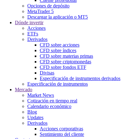
Cliente profesional
Opciones de depósito
MetaTrader 5
Descargar la aplicación o MT5
Dónde invertir
Acciones
ETFs
Derivados
CFD sobre acciones
CFD sobre índices
CFD sobre materias primas
CFD sobre criptomonedas
CFD sobre fondos ETF
Divisas
Especificación de instrumentos derivados
Especificación de instrumentos
Mercado
Market News
Cotización en tiempo real
Calendario económico
Blog
Updates
Derivados
Acciones corporativas
Sentimiento del cliente