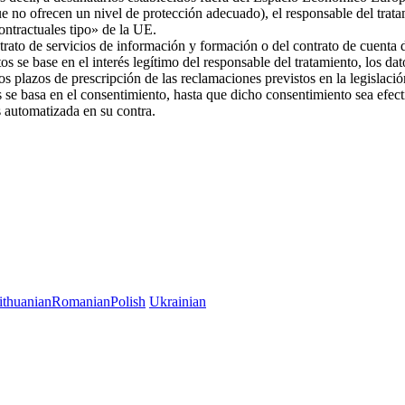
ue no ofrecen un nivel de protección adecuado), el responsable del trat
 contractuales tipo» de la UE.
trato de servicios de información y formación o del contrato de cuenta d
os se base en el interés legítimo del responsable del tratamiento, los da
 los plazos de prescripción de las reclamaciones previstos en la legislac
es se basa en el consentimiento, hasta que dicho consentimiento sea efec
es automatizada en su contra.
ithuanian
Romanian
Polish
Ukrainian