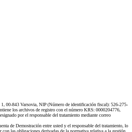
, 00-843 Varsovia, NIP (Número de identificación fiscal): 526-275-
, mantiene los archivos de registro con el número KRS: 0000204776,
esignado por el responsable del tratamiento mediante correo
uenta de Demostración entre usted y el responsable del tratamiento, lo
 con las obligaciones derivadas de la normativa relativa a la gestión