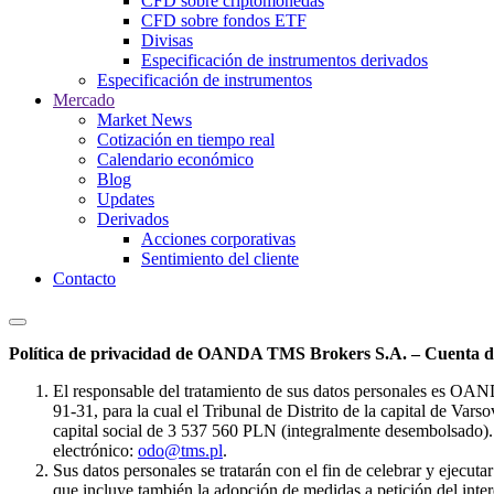
CFD sobre criptomonedas
CFD sobre fondos ETF
Divisas
Especificación de instrumentos derivados
Especificación de instrumentos
Mercado
Market News
Cotización en tiempo real
Calendario económico
Blog
Updates
Derivados
Acciones corporativas
Sentimiento del cliente
Contacto
Política de privacidad de OANDA TMS Brokers S.A. – Cuenta de
El responsable del tratamiento de sus datos personales es OA
91-31, para la cual el Tribunal de Distrito de la capital de Va
capital social de 3 537 560 PLN (integralmente desembolsado). 
electrónico:
odo@tms.pl
.
Sus datos personales se tratarán con el fin de celebrar y ejecut
que incluye también la adopción de medidas a petición del intere