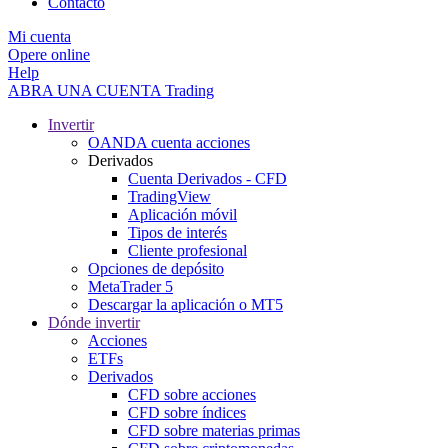
Contacto
Mi cuenta
Opere online
Help
ABRA UNA CUENTA
Trading
Invertir
OANDA cuenta acciones
Derivados
Cuenta Derivados - CFD
TradingView
Aplicación móvil
Tipos de interés
Cliente profesional
Opciones de depósito
MetaTrader 5
Descargar la aplicación o MT5
Dónde invertir
Acciones
ETFs
Derivados
CFD sobre acciones
CFD sobre índices
CFD sobre materias primas