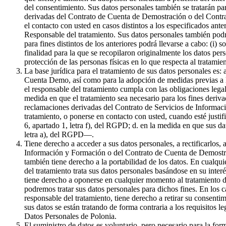
del consentimiento. Sus datos personales también se tratarán par
derivadas del Contrato de Cuenta de Demostración o del Contrat
el contacto con usted en casos distintos a los especificados ante
Responsable del tratamiento. Sus datos personales también podr
para fines distintos de los anteriores podrá llevarse a cabo: (i) 
finalidad para la que se recopilaron originalmente los datos pe
protección de las personas físicas en lo que respecta al tratami
La base jurídica para el tratamiento de sus datos personales es:
Cuenta Demo, así como para la adopción de medidas previas a la 
el responsable del tratamiento cumpla con las obligaciones legale
medida en que el tratamiento sea necesario para los fines derivad
reclamaciones derivadas del Contrato de Servicios de Informaci
tratamiento, o ponerse en contacto con usted, cuando esté justif
6, apartado 1, letra f), del RGPD; d. en la medida en que sus da
letra a), del RGPD—.
Tiene derecho a acceder a sus datos personales, a rectificarlos, 
Información y Formación o del Contrato de Cuenta de Demostració
también tiene derecho a la portabilidad de los datos. En cualqui
del tratamiento trata sus datos personales basándose en su inter
tiene derecho a oponerse en cualquier momento al tratamiento de
podremos tratar sus datos personales para dichos fines. En los c
responsable del tratamiento, tiene derecho a retirar su consenti
sus datos se están tratando de forma contraria a los requisitos l
Datos Personales de Polonia.
El suministro de datos es voluntario, pero necesario para la f