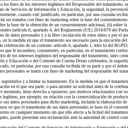
a los fines de los intereses legítimos del Responsable del tratamiento, t
o de Servicios de Información y Educación, la seguridad, la prevención
riormente, cuando esté justificado, en particular, por una consulta recibi
án ser tratados con fines de marketing sobre la base del consentimiento
sobre la base de la obtención de un consentimiento adicional, (ii) sobre la
rsonales (artículo 6, apartado 4, del Reglamento (UE) 2016/679 del Parl
ento de datos personales y a la libre circulación de estos datos y por e
 a. en la medida en que el tratamiento sea necesario para la ejecución 
celebración de un contrato: artículo 6, apartado 1, letra b) del RGPD; 
s que le incumben, consistentes, en particular, en el tratamiento confor
os de los intereses legítimos del responsable del tratamiento, tales como 
ón y Educación o del Contrato de Cuenta Demo celebrados, la seguridad,
icado, en particular, por una consulta recibida de su parte y por el ámbi
tos personales se traten con fines de marketing del responsable del tra
a suprimirlos y a limitar su tratamiento. En la medida en que el tratamie
n en el que sea parte, o para atender su solicitud antes de la celebrac
er momento, tiene derecho a oponerse, por motivos relacionados con su si
és legítimo, por ejemplo, en relación con la comercialización de producto
 sus datos personales para dicho marketing, incluida la elaboración de p
asos en que el tratamiento de sus datos personales se base en el consenti
miento en cualquier momento sin que ello afecte a la licitud del tratamie
egales, puede presentar una reclamación ante la autoridad de control com
ormalización del Contrato de Servicios de Información y Formación y d