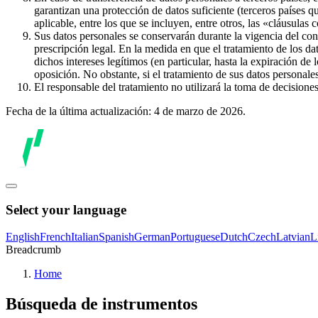
garantizan una protección de datos suficiente (terceros países q
aplicable, entre los que se incluyen, entre otros, las «cláusulas
Sus datos personales se conservarán durante la vigencia del con
prescripción legal. En la medida en que el tratamiento de los dat
dichos intereses legítimos (en particular, hasta la expiración de
oposición. No obstante, si el tratamiento de sus datos personal
El responsable del tratamiento no utilizará la toma de decision
Fecha de la última actualización: 4 de marzo de 2026.
Select your language
English
French
Italian
Spanish
German
Portuguese
Dutch
Czech
Latvian
L
Breadcrumb
Home
Búsqueda de instrumentos