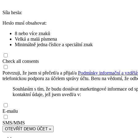
Síla hesla:
Heslo musí obsahovat:
8 nebo více znaků
Velká a malá písmena
Minimálně jedna číslice a speciální znak
Check all consents
Potvrzuji, že jsem si přečetl/a a přijal/a
Podmínky informační a vzdělá
telefonickou podporu za účelem správy účtu. Beru na vědomí, že odbě
Souhlasím s tím, že budu dostávat marketingové informace od s
kontaktní údaje, jež jsem uvedl/a v:
E-mailu
SMS/MMS
OTEVŘÍT DEMO ÚČET »