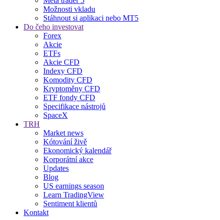
Meta trader 5
Možnosti vkladu
Stáhnout si aplikaci nebo MT5
Do čeho investovat
Forex
Akcie
ETFs
Akcie CFD
Indexy CFD
Komodity CFD
Kryptoměny CFD
ETF fondy CFD
Specifikace nástrojů
SpaceX
TRH
Market news
Kótování živě
Ekonomický kalendář
Korporátní akce
Updates
Blog
US earnings season
Learn TradingView
Sentiment klientů
Kontakt