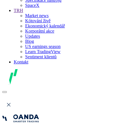
Specifikace nástrojů
SpaceX
TRH
Market news
Kótování živě
Ekonomický kalendář
Korporátní akce
Updates
Blog
US earnings season
Learn TradingView
Sentiment klientů
Kontakt