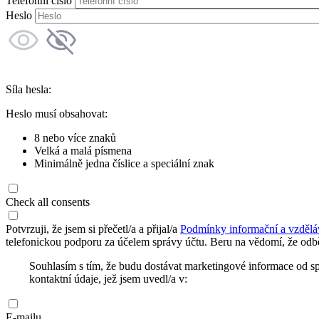
Telefonní číslo
Heslo
Síla hesla:
Heslo musí obsahovat:
8 nebo více znaků
Velká a malá písmena
Minimálně jedna číslice a speciální znak
Check all consents
Potvrzuji, že jsem si přečetl/a a přijal/a
Podmínky informační a vzdělá
telefonickou podporu za účelem správy účtu. Beru na vědomí, že odbě
Souhlasím s tím, že budu dostávat marketingové informace od s
kontaktní údaje, jež jsem uvedl/a v:
E-mailu