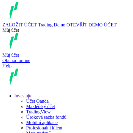
ZALOŽIT ÚČET
Trading
Demo
OTEVŘÍT DEMO ÚČET
Můj účet
Můj účet
Obchod online
Help
Investujte
Účet Oanda
Makléřský účet
TradingView
Úroková sazba fondů
Mobilní aplikace
Profesionální klient