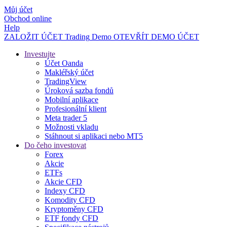
Můj účet
Obchod online
Help
ZALOŽIT ÚČET
Trading
Demo
OTEVŘÍT DEMO ÚČET
Investujte
Účet Oanda
Makléřský účet
TradingView
Úroková sazba fondů
Mobilní aplikace
Profesionální klient
Meta trader 5
Možnosti vkladu
Stáhnout si aplikaci nebo MT5
Do čeho investovat
Forex
Akcie
ETFs
Akcie CFD
Indexy CFD
Komodity CFD
Kryptoměny CFD
ETF fondy CFD