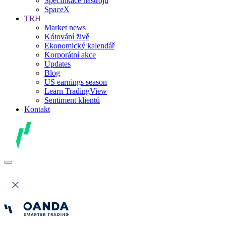
Specifikace nástrojů
SpaceX
TRH
Market news
Kótování živě
Ekonomický kalendář
Korporátní akce
Updates
Blog
US earnings season
Learn TradingView
Sentiment klientů
Kontakt