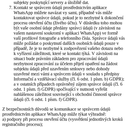
subjekty poskytující servery a úložiště dat.
Kontakt se správcem údajů prostřednictvím aplikace
WhatsApp můžete navázat vy sami, případně vás může
kontaktovat správce údajů, pokud je to nezbytné k dokončení
procesu otevření účtu (živého účtu). V důsledku toho mohou
být vaše osobní údaje předány správci údajů (v závislosti na
vašem nastavení soukromí v aplikaci WhatsApp) ve formě
vaší profilové fotografie a telefonního čísla. Správce údajů vás
může požádat o poskytnutí dalších osobních údajů pouze v
případě, že je to nezbytné k zodpovězení vašeho dotazu nebo
k vyřízení záležitosti, které se kontakt týká. V závislosti na
situaci bude právním základem pro zpracování údajů
nezbytnost zpracování za účelem přijetí opatření na žádost
subjektu údajů před uzavřením smlouvy nebo dohody
uzavřené mezi vámi a správcem údajů v souladu s předpisy
Informační a vzdělávací služby (čl. 6 odst. 1 písm. b) GDPR);
a v ostatních případech oprávněný zájem správce údajů (čl. 6
odst. 1 písm. f) GDPR) spočívající v nutnosti vyřešit
nahlášenou záležitost související s obchodní činností správce
údajů (čl. 6 odst. 1 písm. f) GDPR).
Z bezpečnostních důvodů se komunikace se správcem údajů
prostřednictvím aplikace WhatsApp může týkat výhradně:
a) podpory při procesu otevření účtu (vysvětlení jednotlivých kroků
registračního procesu);