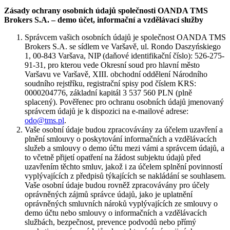
Zásady ochrany osobních údajů společnosti OANDA TMS
Brokers S.A. – demo účet, informační a vzdělávací služby
Správcem vašich osobních údajů je společnost OANDA TMS
Brokers S.A. se sídlem ve Varšavě, ul. Rondo Daszyńskiego
1, 00-843 Varšava, NIP (daňové identifikační číslo): 526-275-
91-31, pro kterou vede Okresní soud pro hlavní město
Varšavu ve Varšavě, XIII. obchodní oddělení Národního
soudního rejstříku, registrační spisy pod číslem KRS:
0000204776, základní kapitál 3 537 560 PLN (plně
splacený). Pověřenec pro ochranu osobních údajů jmenovaný
správcem údajů je k dispozici na e-mailové adrese:
odo@tms.pl
.
Vaše osobní údaje budou zpracovávány za účelem uzavření a
plnění smlouvy o poskytování informačních a vzdělávacích
služeb a smlouvy o demo účtu mezi vámi a správcem údajů, a
to včetně přijetí opatření na žádost subjektu údajů před
uzavřením těchto smluv, jakož i za účelem splnění povinností
vyplývajících z předpisů týkajících se nakládání se souhlasem.
Vaše osobní údaje budou rovněž zpracovávány pro účely
oprávněných zájmů správce údajů, jako je uplatnění
oprávněných smluvních nároků vyplývajících ze smlouvy o
demo účtu nebo smlouvy o informačních a vzdělávacích
službách, bezpečnost, prevence podvodů nebo přímý