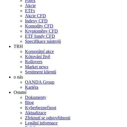
Forex
Akcie
ETFs
Akcie CFD
Indexy CFD
Komodity CFD
Kryptoměny CFD
ETF fondy CFD
Specifikace nástrojů
TRH
Korporátní akce
Kótování živě
Rollovers
Market news
Sentiment klientů
o nás
OANDA Group
Kariéra
Ostatní
Dokumenty
Blog
Kyberbezpečnost
Aktualizace
Zřeknutí se odpovědnosti
Legální informace