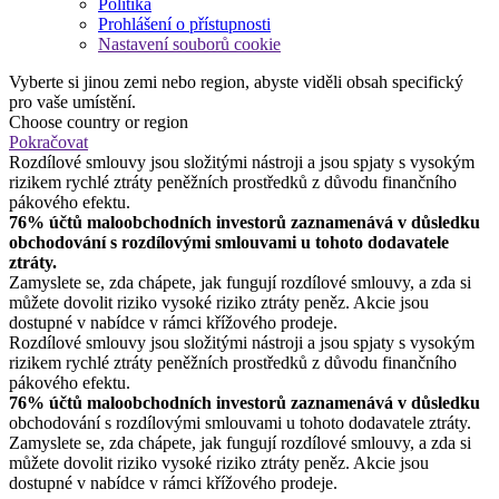
Politika
Prohlášení o přístupnosti
Nastavení souborů cookie
Vyberte si jinou zemi nebo region, abyste viděli obsah specifický
pro vaše umístění.
Choose country or region
Pokračovat
Rozdílové smlouvy jsou složitými nástroji a jsou spjaty s vysokým
rizikem rychlé ztráty peněžních prostředků z důvodu finančního
pákového efektu.
76% účtů maloobchodních investorů zaznamenává v důsledku
obchodování s rozdílovými smlouvami u tohoto dodavatele
ztráty.
Zamyslete se, zda chápete, jak fungují rozdílové smlouvy, a zda si
můžete dovolit riziko vysoké riziko ztráty peněz. Akcie jsou
dostupné v nabídce v rámci křížového prodeje.
Rozdílové smlouvy jsou složitými nástroji a jsou spjaty s vysokým
rizikem rychlé ztráty peněžních prostředků z důvodu finančního
pákového efektu.
76% účtů maloobchodních investorů zaznamenává v důsledku
obchodování s rozdílovými smlouvami u tohoto dodavatele ztráty.
Zamyslete se, zda chápete, jak fungují rozdílové smlouvy, a zda si
můžete dovolit riziko vysoké riziko ztráty peněz. Akcie jsou
dostupné v nabídce v rámci křížového prodeje.