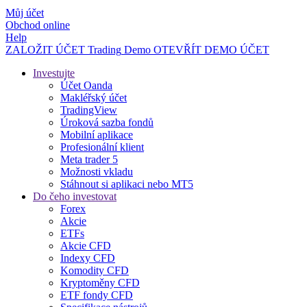
Můj účet
Obchod online
Help
ZALOŽIT ÚČET
Trading
Demo
OTEVŘÍT DEMO ÚČET
Investujte
Účet Oanda
Makléřský účet
TradingView
Úroková sazba fondů
Mobilní aplikace
Profesionální klient
Meta trader 5
Možnosti vkladu
Stáhnout si aplikaci nebo MT5
Do čeho investovat
Forex
Akcie
ETFs
Akcie CFD
Indexy CFD
Komodity CFD
Kryptoměny CFD
ETF fondy CFD