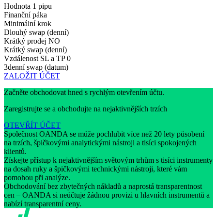
Hodnota 1 pipu
Finanční páka
Minimální krok
Dlouhý swap (denní)
Krátký prodej
NO
Krátký swap (denní)
Vzdálenost SL a TP
0
3denní swap (datum)
ZALOŽIT ÚČET
Začněte obchodovat hned s rychlým otevřením účtu.
Zaregistrujte se a obchodujte na nejaktivnějších trzích
OTEVŘÍT ÚČET
Společnost OANDA se může pochlubit více než 20 lety působení
na trzích, špičkovými analytickými nástroji a tisíci spokojených
klientů.
Získejte přístup k nejaktivnějším světovým trhům s tisíci instrumenty
na dosah ruky a špičkovými technickými nástroji, které vám
pomohou při analýze.
Obchodování bez zbytečných nákladů a naprostá transparentnost
cen – OANDA si neúčtuje žádnou provizi u hlavních instrumentů a
nabízí transparentní ceny.