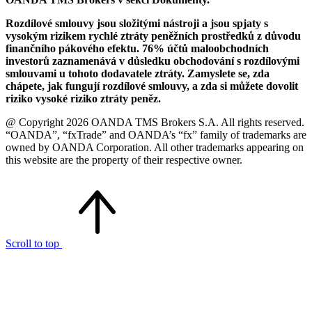
Rozdílové smlouvy jsou složitými nástroji a jsou spjaty s
vysokým rizikem rychlé ztráty peněžních prostředků z důvodu
finančního pákového efektu. 76% účtů maloobchodních
investorů zaznamenává v důsledku obchodování s rozdílovými
smlouvami u tohoto dodavatele ztráty. Zamyslete se, zda
chápete, jak fungují rozdílové smlouvy, a zda si můžete dovolit
riziko vysoké riziko ztráty peněz.
@ Copyright 2026 OANDA TMS Brokers S.A. All rights reserved.
“OANDA”, “fxTrade” and OANDA’s “fx” family of trademarks are
owned by OANDA Corporation. All other trademarks appearing on
this website are the property of their respective owner.
Scroll to top