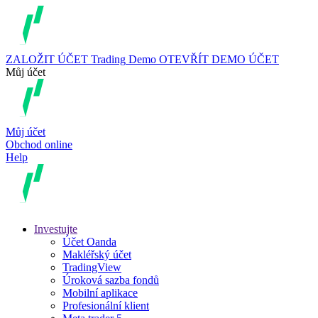
ZALOŽIT ÚČET
Trading
Demo
OTEVŘÍT DEMO ÚČET
Můj účet
Můj účet
Obchod online
Help
Investujte
Účet Oanda
Makléřský účet
TradingView
Úroková sazba fondů
Mobilní aplikace
Profesionální klient