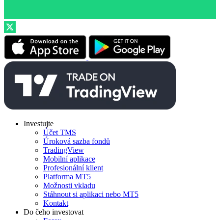
Investujte
Účet TMS
Úroková sazba fondů
TradingView
Mobilní aplikace
Profesionální klient
Platforma MT5
Možnosti vkladu
Stáhnout si aplikaci nebo MT5
Kontakt
Do čeho investovat