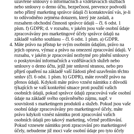
uzavřené smlouvy o informačních a vzdělávacích službách
nebo smlouvy o demo účtu, bezpečnost, prevence podvodů
nebo přímý marketing správce údajů či kontaktování vás, je-li
to odůvodněno zejména dotazem, který jste zaslali, a
rozsahem obchodní činnosti správce údajů – čl. 6 odst. 1
písm. f) GDPR; d. v rozsahu, v jakém jsou vaše osobní údaje
zpracovávány pro marketingové účely správce údajů na
základě vašeho souhlasu – čl. 6 odst. 1 písm. a) GDPR.
Máte právo na přístup ke svým osobním údajům, právo na
jejich opravu, výmaz a právo na omezení zpracování údajů. V
rozsahu, v jakém je zpracování nezbytné pro plnění smlouvy
o poskytování informačních a vzdělávacích služeb nebo
smlouvy o demo účtu, jejíž jste smluvní stranou, nebo pro
přijetí opatření na základě vaší žádosti před uzavřením těchto
smluv (čl. 6 odst. 1 písm. b) GDPR), máte rovněž právo na
přenos údajů. Kdykoli máte právo vznést námitku z důvodů
týkajících se vaší konkrétní situace proti použití vašich
osobních údajů, pokud správce údajů zpracovává vaše osobní
údaje na základě svého oprávněného zájmu, např. v
souvislosti s marketingem produktů a služeb. Pokud jsou vaše
osobní údaje zpracovávány pro marketingové účely, máte
právo kdykoli vznést námitku proti zpracování vašich
osobních údajů pro takový marketing, včetně profilování.
Pokud vznesete námitku proti zpracování pro marketingové
účely, nebudeme již moci vaše osobní údaje pro tyto účely