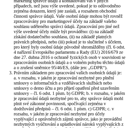
marketing správce údajů a kontaktování vás v jiných
případech, než jsou výše uvedené, pokud je to odůvodněno
zejména dotazem, který jste zaslali, a rozsahem obchodní
činnosti správce údajů. Vaše osobní údaje mohou být rovněž
zpracovávány pro marketingové účely na základě vašeho
souhlasu uděleného správci údajů. Zpracování pro jiné než
výše uvedené účely může být prováděno: (i) na základě
získání dodatečného souhlasu, (ii) na základě platných
právních předpisů, nebo (iii) pokud je to slučitelné s účelem,
pro který byly osobní údaje původně shromážděny (čl. 6 odst.
4 nařízení Evropského parlamentu a Rady (EU) 2016/679 ze
dne 27. dubna 2016 o ochraně fyzických osob v souvislosti se
zpracováním osobních údajů a o volném pohybu těchto údajů
a o zrušení směrnice 95/46/ES, (dále jen: „GDPR“).
Právním základem pro zpracování vašich osobních údajů je:
a. v rozsahu, v jakém je zpracování nezbytné pro plnění
smlouvy o informačních a vzdělávacích službách nebo
smlouvy o demo účtu a pro přijetí opatření před uzavřením
smlouvy – čl. 6 odst. 1 písm. b) GDPR; b. v rozsahu, v jakém
je zpracování údajů nezbytné pro to, aby správce údajů mohl
plnit své zákonné povinnosti, spočívající zejména v
dodržování předpisů – čl. 6 odst. 1 písm. c) GDPR; c. v
rozsahu, v jakém je zpracování nezbytné pro účely
vyplývající z oprávněných zájmů správce, jako je provádění
nezbytných vyúčtování a uplatňování nároků vyplývajících z