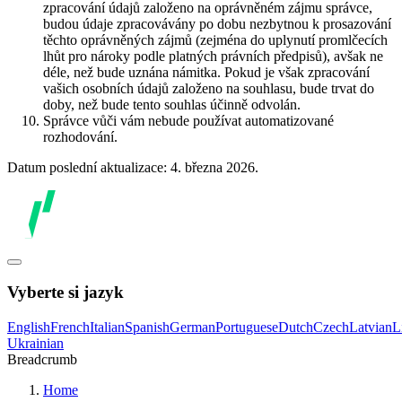
zpracování údajů založeno na oprávněném zájmu správce,
budou údaje zpracovávány po dobu nezbytnou k prosazování
těchto oprávněných zájmů (zejména do uplynutí promlčecích
lhůt pro nároky podle platných právních předpisů), avšak ne
déle, než bude uznána námitka. Pokud je však zpracování
vašich osobních údajů založeno na souhlasu, bude trvat do
doby, než bude tento souhlas účinně odvolán.
Správce vůči vám nebude používat automatizované
rozhodování.
Datum poslední aktualizace: 4. března 2026.
Vyberte si jazyk
English
French
Italian
Spanish
German
Portuguese
Dutch
Czech
Latvian
L
Ukrainian
Breadcrumb
Home