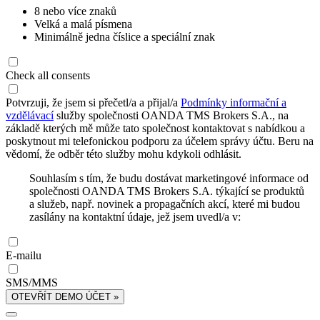
8 nebo více znaků
Velká a malá písmena
Minimálně jedna číslice a speciální znak
Check all consents
Potvrzuji, že jsem si přečetl/a a přijal/a
Podmínky informační a
vzdělávací
služby společnosti OANDA TMS Brokers S.A., na
základě kterých mě může tato společnost kontaktovat s nabídkou a
poskytnout mi telefonickou podporu za účelem správy účtu. Beru na
vědomí, že odběr této služby mohu kdykoli odhlásit.
Souhlasím s tím, že budu dostávat marketingové informace od
společnosti OANDA TMS Brokers S.A. týkající se produktů
a služeb, např. novinek a propagačních akcí, které mi budou
zasílány na kontaktní údaje, jež jsem uvedl/a v:
E-mailu
SMS/MMS
OTEVŘÍT DEMO ÚČET »