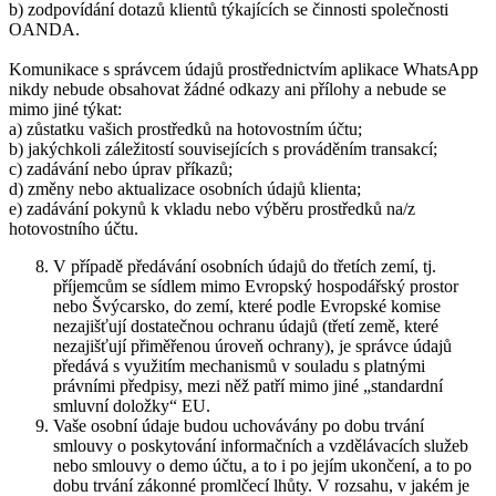
b) zodpovídání dotazů klientů týkajících se činnosti společnosti
OANDA.
Komunikace s správcem údajů prostřednictvím aplikace WhatsApp
nikdy nebude obsahovat žádné odkazy ani přílohy a nebude se
mimo jiné týkat:
a) zůstatku vašich prostředků na hotovostním účtu;
b) jakýchkoli záležitostí souvisejících s prováděním transakcí;
c) zadávání nebo úprav příkazů;
d) změny nebo aktualizace osobních údajů klienta;
e) zadávání pokynů k vkladu nebo výběru prostředků na/z
hotovostního účtu.
V případě předávání osobních údajů do třetích zemí, tj.
příjemcům se sídlem mimo Evropský hospodářský prostor
nebo Švýcarsko, do zemí, které podle Evropské komise
nezajišťují dostatečnou ochranu údajů (třetí země, které
nezajišťují přiměřenou úroveň ochrany), je správce údajů
předává s využitím mechanismů v souladu s platnými
právními předpisy, mezi něž patří mimo jiné „standardní
smluvní doložky“ EU.
Vaše osobní údaje budou uchovávány po dobu trvání
smlouvy o poskytování informačních a vzdělávacích služeb
nebo smlouvy o demo účtu, a to i po jejím ukončení, a to po
dobu trvání zákonné promlčecí lhůty. V rozsahu, v jakém je