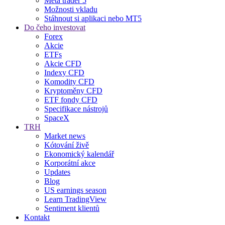
Meta trader 5
Možnosti vkladu
Stáhnout si aplikaci nebo MT5
Do čeho investovat
Forex
Akcie
ETFs
Akcie CFD
Indexy CFD
Komodity CFD
Kryptoměny CFD
ETF fondy CFD
Specifikace nástrojů
SpaceX
TRH
Market news
Kótování živě
Ekonomický kalendář
Korporátní akce
Updates
Blog
US earnings season
Learn TradingView
Sentiment klientů
Kontakt