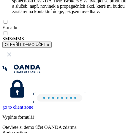
společnosti OANDA TMS Brokers S.A. týkající se produktů
a služeb, např. novinek a propagačních akcí, které mi budou
zasílány na kontaktní údaje, jež jsem uvedl/a v:
E-mailu
SMS/MMS
OTEVŘÍT DEMO ÚČET »
go to client zone
Vyplňte formulář
Otevřete si demo účet OANDA zdarma
Rodo section