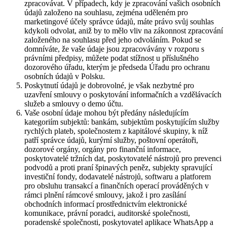
zpracovávat. V případech, kdy je zpracování vašich osobních
údajů založeno na souhlasu, zejména uděleném pro
marketingové účely správce údajů, máte právo svůj souhlas
kdykoli odvolat, aniž by to mělo vliv na zákonnost zpracování
založeného na souhlasu před jeho odvoláním. Pokud se
domníváte, že vaše údaje jsou zpracovávány v rozporu s
právními předpisy, můžete podat stížnost u příslušného
dozorového úřadu, kterým je předseda Úřadu pro ochranu
osobních údajů v Polsku.
Poskytnutí údajů je dobrovolné, je však nezbytné pro
uzavření smlouvy o poskytování informačních a vzdělávacích
služeb a smlouvy o demo účtu.
Vaše osobní údaje mohou být předány následujícím
kategoriím subjektů: bankám, subjektům poskytujícím služby
rychlých plateb, společnostem z kapitálové skupiny, k níž
patří správce údajů, kurýrní služby, poštovní operátoři,
dozorové orgány, orgány pro finanční informace,
poskytovatelé tržních dat, poskytovatelé nástrojů pro prevenci
podvodů a proti praní špinavých peněz, subjekty spravující
investiční fondy, dodavatelé nástrojů, softwaru a platforem
pro obsluhu transakcí a finančních operací prováděných v
rámci plnění rámcové smlouvy, jakož i pro zasílání
obchodních informací prostřednictvím elektronické
komunikace, právní poradci, auditorské společnosti,
poradenské společnosti, poskytovatel aplikace WhatsApp a