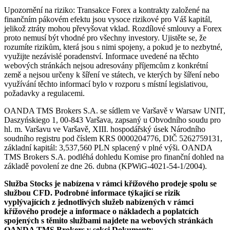
Upozornění na riziko: Transakce Forex a kontrakty založené na
finančním pákovém efektu jsou vysoce rizikové pro Váš kapitál,
jelikož ztráty mohou převyšovat vklad. Rozdílové smlouvy a Forex
proto nemusí být vhodné pro všechny investory. Ujistěte se, že
rozumíte rizikům, která jsou s nimi spojeny, a pokud je to nezbytné,
využijte nezávislé poradenství. Informace uvedené na těchto
webových stránkách nejsou adresovány příjemcům z konkrétní
země a nejsou určeny k šíření ve státech, ve kterých by šíření nebo
využívání těchto informací bylo v rozporu s místní legislativou,
požadavky a regulacemi.
OANDA TMS Brokers S.A. se sídlem ve Varšavě v Warsaw UNIT,
Daszyńskiego 1, 00-843 Varšava, zapsaný u Obvodního soudu pro
hl. m. Varšavu ve Varšavě, XIII. hospodářský úsek Národního
soudního registru pod číslem KRS 0000204776, DIČ 5262759131,
základní kapitál: 3,537,560 PLN splacený v plné výši. OANDA
TMS Brokers S.A. podléhá dohledu Komise pro finanční dohled na
základě povolení ze dne 26. dubna (KPWiG-4021-54-1/2004).
Služba Stocks je nabízena v rámci křížového prodeje spolu se
službou CFD. Podrobné informace týkající se rizik
vyplývajících z jednotlivých služeb nabízených v rámci
křížového prodeje a informace o nákladech a poplatcích
spojených s těmito službami najdete na webových stránkách
OANDA TMS Brokers v sekci Dokumenty.