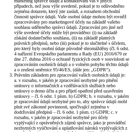
marketing správce údajů a kontaktování vás v jiných
případech, než jsou výše uvedené, pokud je to odůvodněno
zejména dotazem, který jste zaslali, a rozsahem obchodní
činnosti správce údajů. Vaše osobní údaje mohou být rovněž
zpracovávány pro marketingové účely na základě vašeho
souhlasu uděleného správci údajů. Zpracování pro jiné než
výše uvedené účely může být prováděno: (i) na základě
získání dodatečného souhlasu, (ii) na základě platných
právních předpisů, nebo (iii) pokud je to slučitelné s účelem,
pro který byly osobní údaje původně shromážděny (čl. 6 odst.
4 nařízení Evropského parlamentu a Rady (EU) 2016/679 ze
dne 27. dubna 2016 o ochraně fyzických osob v souvislosti se
zpracováním osobních údajů a o volném pohybu těchto údajů
a o zrušení směrnice 95/46/ES, (dále jen: „GDPR“).
Právním základem pro zpracování vašich osobních údajů je:
a. v rozsahu, v jakém je zpracování nezbytné pro plnění
smlouvy o informačních a vzdělávacích službách nebo
smlouvy o demo účtu a pro přijetí opatření před uzavřením
smlouvy – čl. 6 odst. 1 písm. b) GDPR; b. v rozsahu, v jakém
je zpracování údajů nezbytné pro to, aby správce údajů mohl
plnit své zákonné povinnosti, spočívající zejména v
dodržování předpisů – čl. 6 odst. 1 písm. c) GDPR; c. v
rozsahu, v jakém je zpracování nezbytné pro účely
vyplývající z oprávněných zájmů správce, jako je provádění
nezbytných vyúčtování a uplatňování nároků vyplývajících z