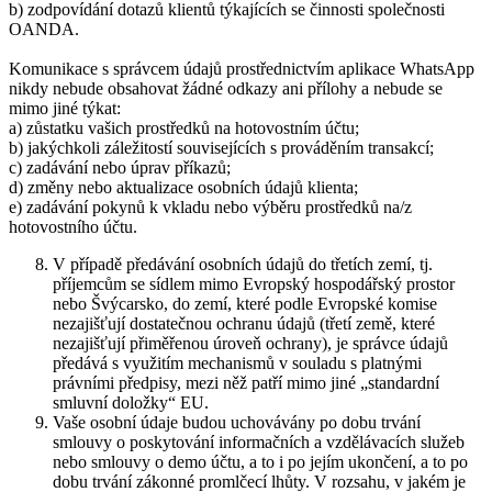
b) zodpovídání dotazů klientů týkajících se činnosti společnosti
OANDA.
Komunikace s správcem údajů prostřednictvím aplikace WhatsApp
nikdy nebude obsahovat žádné odkazy ani přílohy a nebude se
mimo jiné týkat:
a) zůstatku vašich prostředků na hotovostním účtu;
b) jakýchkoli záležitostí souvisejících s prováděním transakcí;
c) zadávání nebo úprav příkazů;
d) změny nebo aktualizace osobních údajů klienta;
e) zadávání pokynů k vkladu nebo výběru prostředků na/z
hotovostního účtu.
V případě předávání osobních údajů do třetích zemí, tj.
příjemcům se sídlem mimo Evropský hospodářský prostor
nebo Švýcarsko, do zemí, které podle Evropské komise
nezajišťují dostatečnou ochranu údajů (třetí země, které
nezajišťují přiměřenou úroveň ochrany), je správce údajů
předává s využitím mechanismů v souladu s platnými
právními předpisy, mezi něž patří mimo jiné „standardní
smluvní doložky“ EU.
Vaše osobní údaje budou uchovávány po dobu trvání
smlouvy o poskytování informačních a vzdělávacích služeb
nebo smlouvy o demo účtu, a to i po jejím ukončení, a to po
dobu trvání zákonné promlčecí lhůty. V rozsahu, v jakém je