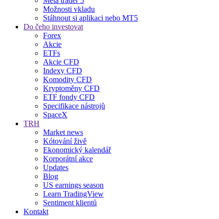
Meta trader 5
Možnosti vkladu
Stáhnout si aplikaci nebo MT5
Do čeho investovat
Forex
Akcie
ETFs
Akcie CFD
Indexy CFD
Komodity CFD
Kryptoměny CFD
ETF fondy CFD
Specifikace nástrojů
SpaceX
TRH
Market news
Kótování živě
Ekonomický kalendář
Korporátní akce
Updates
Blog
US earnings season
Learn TradingView
Sentiment klientů
Kontakt