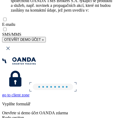
společnosti OANDA TMS Brokers S.A. týkající se produktů
a služeb, např. novinek a propagačních akcí, které mi budou
zasílány na kontaktní údaje, jež jsem uvedl/a v:
E-mailu
SMS/MMS
OTEVŘÍT DEMO ÚČET »
go to client zone
Vyplňte formulář
Otevřete si demo účet OANDA zdarma
Rodo section