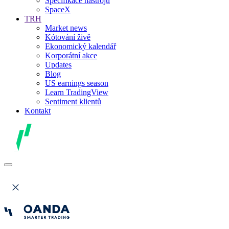
Specifikace nástrojů
SpaceX
TRH
Market news
Kótování živě
Ekonomický kalendář
Korporátní akce
Updates
Blog
US earnings season
Learn TradingView
Sentiment klientů
Kontakt