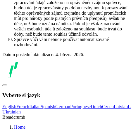
zpracování údajů založeno na oprávněném zájmu správce,
budou údaje zpracovávány po dobu nezbytnou k prosazování
těchto oprávněných zájmů (zejména do uplynutí promlčecích
lhůt pro nároky podle platných právních předpisů), avšak ne
déle, než bude uznána námitka. Pokud je však zpracování
vašich osobních údajů založeno na souhlasu, bude trvat do
doby, než bude tento souhlas účinně odvolán.
Správce vůči vám nebude používat automatizované
rozhodování.
Datum poslední aktualizace: 4. března 2026.
Vyberte si jazyk
English
French
Italian
Spanish
German
Portuguese
Dutch
Czech
Latvian
L
Ukrainian
Breadcrumb
Home