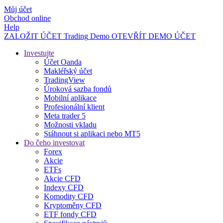
Můj účet
Obchod online
Help
ZALOŽIT ÚČET
Trading
Demo
OTEVŘÍT DEMO ÚČET
Investujte
Účet Oanda
Makléřský účet
TradingView
Úroková sazba fondů
Mobilní aplikace
Profesionální klient
Meta trader 5
Možnosti vkladu
Stáhnout si aplikaci nebo MT5
Do čeho investovat
Forex
Akcie
ETFs
Akcie CFD
Indexy CFD
Komodity CFD
Kryptoměny CFD
ETF fondy CFD