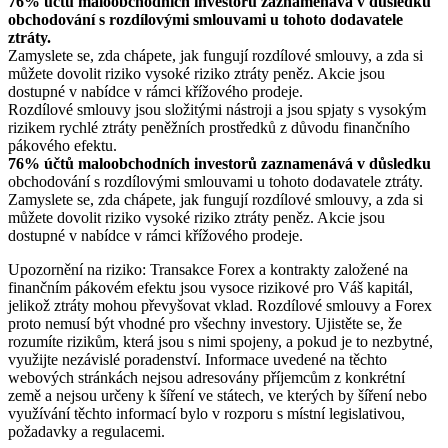
76% účtů maloobchodních investorů zaznamenává v důsledku
obchodování s rozdílovými smlouvami u tohoto dodavatele
ztráty.
Zamyslete se, zda chápete, jak fungují rozdílové smlouvy, a zda si
můžete dovolit riziko vysoké riziko ztráty peněz. Akcie jsou
dostupné v nabídce v rámci křížového prodeje.
Rozdílové smlouvy jsou složitými nástroji a jsou spjaty s vysokým
rizikem rychlé ztráty peněžních prostředků z důvodu finančního
pákového efektu.
76% účtů maloobchodních investorů zaznamenává v důsledku
obchodování s rozdílovými smlouvami u tohoto dodavatele ztráty.
Zamyslete se, zda chápete, jak fungují rozdílové smlouvy, a zda si
můžete dovolit riziko vysoké riziko ztráty peněz. Akcie jsou
dostupné v nabídce v rámci křížového prodeje.
Upozornění na riziko: Transakce Forex a kontrakty založené na
finančním pákovém efektu jsou vysoce rizikové pro Váš kapitál,
jelikož ztráty mohou převyšovat vklad. Rozdílové smlouvy a Forex
proto nemusí být vhodné pro všechny investory. Ujistěte se, že
rozumíte rizikům, která jsou s nimi spojeny, a pokud je to nezbytné,
využijte nezávislé poradenství. Informace uvedené na těchto
webových stránkách nejsou adresovány příjemcům z konkrétní
země a nejsou určeny k šíření ve státech, ve kterých by šíření nebo
využívání těchto informací bylo v rozporu s místní legislativou,
požadavky a regulacemi.