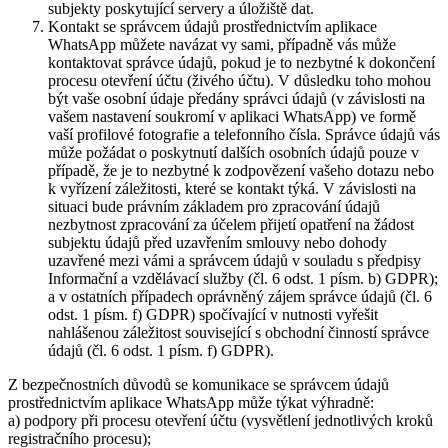
subjekty poskytující servery a úložiště dat.
Kontakt se správcem údajů prostřednictvím aplikace
WhatsApp můžete navázat vy sami, případně vás může
kontaktovat správce údajů, pokud je to nezbytné k dokončení
procesu otevření účtu (živého účtu). V důsledku toho mohou
být vaše osobní údaje předány správci údajů (v závislosti na
vašem nastavení soukromí v aplikaci WhatsApp) ve formě
vaší profilové fotografie a telefonního čísla. Správce údajů vás
může požádat o poskytnutí dalších osobních údajů pouze v
případě, že je to nezbytné k zodpovězení vašeho dotazu nebo
k vyřízení záležitosti, které se kontakt týká. V závislosti na
situaci bude právním základem pro zpracování údajů
nezbytnost zpracování za účelem přijetí opatření na žádost
subjektu údajů před uzavřením smlouvy nebo dohody
uzavřené mezi vámi a správcem údajů v souladu s předpisy
Informační a vzdělávací služby (čl. 6 odst. 1 písm. b) GDPR);
a v ostatních případech oprávněný zájem správce údajů (čl. 6
odst. 1 písm. f) GDPR) spočívající v nutnosti vyřešit
nahlášenou záležitost související s obchodní činností správce
údajů (čl. 6 odst. 1 písm. f) GDPR).
Z bezpečnostních důvodů se komunikace se správcem údajů
prostřednictvím aplikace WhatsApp může týkat výhradně:
a) podpory při procesu otevření účtu (vysvětlení jednotlivých kroků
registračního procesu);