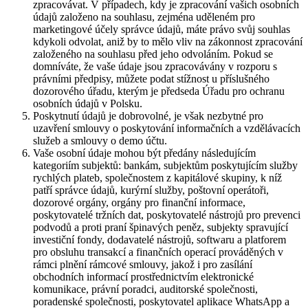
zpracovávat. V případech, kdy je zpracování vašich osobních
údajů založeno na souhlasu, zejména uděleném pro
marketingové účely správce údajů, máte právo svůj souhlas
kdykoli odvolat, aniž by to mělo vliv na zákonnost zpracování
založeného na souhlasu před jeho odvoláním. Pokud se
domníváte, že vaše údaje jsou zpracovávány v rozporu s
právními předpisy, můžete podat stížnost u příslušného
dozorového úřadu, kterým je předseda Úřadu pro ochranu
osobních údajů v Polsku.
Poskytnutí údajů je dobrovolné, je však nezbytné pro
uzavření smlouvy o poskytování informačních a vzdělávacích
služeb a smlouvy o demo účtu.
Vaše osobní údaje mohou být předány následujícím
kategoriím subjektů: bankám, subjektům poskytujícím služby
rychlých plateb, společnostem z kapitálové skupiny, k níž
patří správce údajů, kurýrní služby, poštovní operátoři,
dozorové orgány, orgány pro finanční informace,
poskytovatelé tržních dat, poskytovatelé nástrojů pro prevenci
podvodů a proti praní špinavých peněz, subjekty spravující
investiční fondy, dodavatelé nástrojů, softwaru a platforem
pro obsluhu transakcí a finančních operací prováděných v
rámci plnění rámcové smlouvy, jakož i pro zasílání
obchodních informací prostřednictvím elektronické
komunikace, právní poradci, auditorské společnosti,
poradenské společnosti, poskytovatel aplikace WhatsApp a