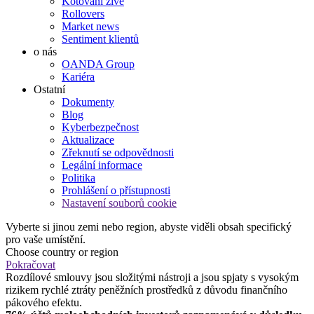
Kótování živě
Rollovers
Market news
Sentiment klientů
o nás
OANDA Group
Kariéra
Ostatní
Dokumenty
Blog
Kyberbezpečnost
Aktualizace
Zřeknutí se odpovědnosti
Legální informace
Politika
Prohlášení o přístupnosti
Nastavení souborů cookie
Vyberte si jinou zemi nebo region, abyste viděli obsah specifický
pro vaše umístění.
Choose country or region
Pokračovat
Rozdílové smlouvy jsou složitými nástroji a jsou spjaty s vysokým
rizikem rychlé ztráty peněžních prostředků z důvodu finančního
pákového efektu.