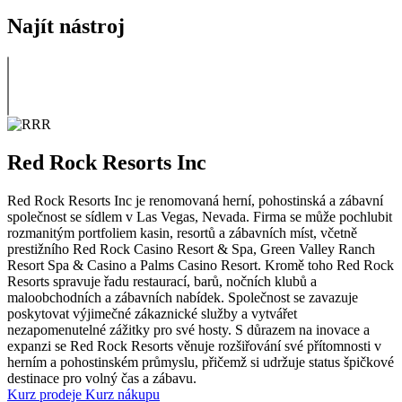
Najít nástroj
Red Rock Resorts Inc
Red Rock Resorts Inc je renomovaná herní, pohostinská a zábavní
společnost se sídlem v Las Vegas, Nevada. Firma se může pochlubit
rozmanitým portfoliem kasin, resortů a zábavních míst, včetně
prestižního Red Rock Casino Resort & Spa, Green Valley Ranch
Resort Spa & Casino a Palms Casino Resort. Kromě toho Red Rock
Resorts spravuje řadu restaurací, barů, nočních klubů a
maloobchodních a zábavních nabídek. Společnost se zavazuje
poskytovat výjimečné zákaznické služby a vytvářet
nezapomenutelné zážitky pro své hosty. S důrazem na inovace a
expanzi se Red Rock Resorts věnuje rozšiřování své přítomnosti v
herním a pohostinském průmyslu, přičemž si udržuje status špičkové
destinace pro volný čas a zábavu.
Kurz prodeje
Kurz nákupu