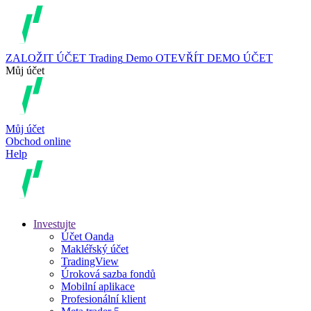
ZALOŽIT ÚČET
Trading
Demo
OTEVŘÍT DEMO ÚČET
Můj účet
Můj účet
Obchod online
Help
Investujte
Účet Oanda
Makléřský účet
TradingView
Úroková sazba fondů
Mobilní aplikace
Profesionální klient