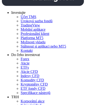
Investujte
Účet TMS
Úroková sazba fondů
TradingView
Mobilní aplikace
Profesionální klient
Platforma MT5
Možnosti vkladu
Stáhnout si aplikaci nebo MT5
Kontakt
Do čeho investovat
Forex
Akcie
ETFs
Akcie CFD
Indexy CFD
Komodity CFD
Kryptoměny CFD
ETF fondy CFD
Specifikace nástrojů
TRH
Korporátní akce