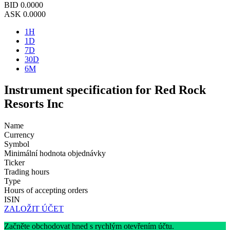
BID
0.0000
ASK
0.0000
1H
1D
7D
30D
6M
Instrument specification for Red Rock
Resorts Inc
Name
Currency
Symbol
Minimální hodnota objednávky
Ticker
Trading hours
Type
Hours of accepting orders
ISIN
ZALOŽIT ÚČET
Začněte obchodovat hned s rychlým otevřením účtu.