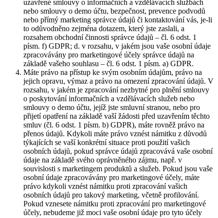
uzavřené smlouvy o informačních a vzdělávacích službách
nebo smlouvy o demo účtu, bezpečnost, prevence podvodů
nebo přímý marketing správce údajů či kontaktování vás, je-li
to odůvodněno zejména dotazem, který jste zaslali, a
rozsahem obchodní činnosti správce údajů – čl. 6 odst. 1
písm. f) GDPR; d. v rozsahu, v jakém jsou vaše osobní údaje
zpracovávány pro marketingové účely správce údajů na
základě vašeho souhlasu – čl. 6 odst. 1 písm. a) GDPR.
Máte právo na přístup ke svým osobním údajům, právo na
jejich opravu, výmaz a právo na omezení zpracování údajů. V
rozsahu, v jakém je zpracování nezbytné pro plnění smlouvy
o poskytování informačních a vzdělávacích služeb nebo
smlouvy o demo účtu, jejíž jste smluvní stranou, nebo pro
přijetí opatření na základě vaší žádosti před uzavřením těchto
smluv (čl. 6 odst. 1 písm. b) GDPR), máte rovněž právo na
přenos údajů. Kdykoli máte právo vznést námitku z důvodů
týkajících se vaší konkrétní situace proti použití vašich
osobních údajů, pokud správce údajů zpracovává vaše osobní
údaje na základě svého oprávněného zájmu, např. v
souvislosti s marketingem produktů a služeb. Pokud jsou vaše
osobní údaje zpracovávány pro marketingové účely, máte
právo kdykoli vznést námitku proti zpracování vašich
osobních údajů pro takový marketing, včetně profilování.
Pokud vznesete námitku proti zpracování pro marketingové
účely, nebudeme již moci vaše osobní údaje pro tyto účely