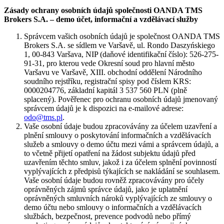
Zásady ochrany osobních údajů společnosti OANDA TMS
Brokers S.A. – demo účet, informační a vzdělávací služby
Správcem vašich osobních údajů je společnost OANDA TMS
Brokers S.A. se sídlem ve Varšavě, ul. Rondo Daszyńskiego
1, 00-843 Varšava, NIP (daňové identifikační číslo): 526-275-
91-31, pro kterou vede Okresní soud pro hlavní město
Varšavu ve Varšavě, XIII. obchodní oddělení Národního
soudního rejstříku, registrační spisy pod číslem KRS:
0000204776, základní kapitál 3 537 560 PLN (plně
splacený). Pověřenec pro ochranu osobních údajů jmenovaný
správcem údajů je k dispozici na e-mailové adrese:
odo@tms.pl
.
Vaše osobní údaje budou zpracovávány za účelem uzavření a
plnění smlouvy o poskytování informačních a vzdělávacích
služeb a smlouvy o demo účtu mezi vámi a správcem údajů, a
to včetně přijetí opatření na žádost subjektu údajů před
uzavřením těchto smluv, jakož i za účelem splnění povinností
vyplývajících z předpisů týkajících se nakládání se souhlasem.
Vaše osobní údaje budou rovněž zpracovávány pro účely
oprávněných zájmů správce údajů, jako je uplatnění
oprávněných smluvních nároků vyplývajících ze smlouvy o
demo účtu nebo smlouvy o informačních a vzdělávacích
službách, bezpečnost, prevence podvodů nebo přímý