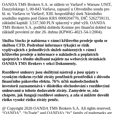
OANDA TMS Brokers S.A. se sídlem ve Varšavě v Warsaw UNIT,
Daszyńskiego 1, 00-843 Varšava, zapsaný u Obvodního soudu pro
hl. m. Varšavu ve Varšavě, XIII. hospodářský úsek Národního
soudního registru pod číslem KRS 0000204776, DIČ 5262759131,
základní kapitál: 3,537,560 PLN splacený v plné výši. OANDA
TMS Brokers S.A. podléhá dohledu Komise pro finanční dohled na
základě povolení ze dne 26. dubna (KPWiG-4021-54-1/2004).
Služba Stocks je nabízena v rámci křížového prodeje spolu se
službou CFD. Podrobné informace týkající se rizik
vyplývajících z jednotlivých služeb nabízených v rámci
křížového prodeje a informace o nákladech a poplatcích
spojených s těmito službami najdete na webových stránkách
OANDA TMS Brokers v sekci Dokumenty.
Rozdílové smlouvy jsou složitými nástroji a jsou spjaty s
vysokým rizikem rychlé ztráty peněžních prostředků z důvodu
finančního pákového efektu. 76% účtů maloobchodních
investorů zaznamenává v důsledku obchodování s rozdílovými
smlouvami u tohoto dodavatele ztráty. Zamyslete se, zda
chápete, jak fungují rozdílové smlouvy, a zda si můžete dovolit
riziko vysoké riziko ztráty peněz.
@ Copyright 2026 OANDA TMS Brokers S.A. All rights reserved.
“OANDA”, “fxTrade” and OANDA’s “fx” family of trademarks are