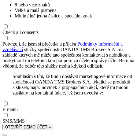
8 nebo více znaků
Velká a malá písmena
Minimálně jedna číslice a speciální znak
Check all consents
Potvrzuji, že jsem si přečetl/a a přijal/a
Podmínky informační a
vzdělávací
služby společnosti OANDA TMS Brokers S.A., na
základě kterých mě může tato společnost kontaktovat s nabídkou a
poskytnout mi telefonickou podporu za účelem správy účtu. Beru na
vědomí, že odběr této služby mohu kdykoli odhlásit.
Souhlasím s tím, že budu dostávat marketingové informace od
společnosti OANDA TMS Brokers S.A. týkající se produktů
a služeb, např. novinek a propagačních akcí, které mi budou
zasílány na kontaktní údaje, jež jsem uvedl/a v:
E-mailu
SMS/MMS
OTEVŘÍT DEMO ÚČET »