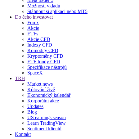
Meta trader 5
Možnosti vkladu
Stáhnout si aplikaci nebo MT5
Do čeho investovat
Forex
Akcie
ETFs
Akcie CFD
Indexy CFD
Komodity CFD
Kryptoměny CFD
ETF fondy CFD
Specifikace nástrojů
SpaceX
TRH
Market news
Kótování živě
Ekonomický kalendář
Korporátní akce
Updates
Blog
US earnings season
Learn TradingView
Sentiment klientů
Kontakt