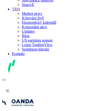
Specifikace nástrojů
SpaceX
TRH
Market news
Kótování živě
Ekonomický kalendář
Korporátní akce
Updates
Blog
US earnings season
Learn TradingView
Sentiment klientů
Kontakt