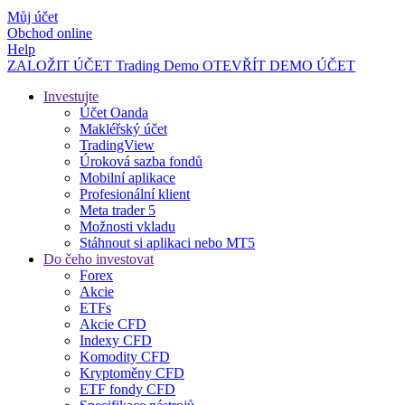
Můj účet
Obchod online
Help
ZALOŽIT ÚČET
Trading
Demo
OTEVŘÍT DEMO ÚČET
Investujte
Účet Oanda
Makléřský účet
TradingView
Úroková sazba fondů
Mobilní aplikace
Profesionální klient
Meta trader 5
Možnosti vkladu
Stáhnout si aplikaci nebo MT5
Do čeho investovat
Forex
Akcie
ETFs
Akcie CFD
Indexy CFD
Komodity CFD
Kryptoměny CFD
ETF fondy CFD