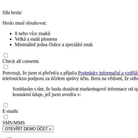
Síla hesla:
Heslo musí obsahovat:
8 nebo více znaků
Velká a malá písmena
Minimálně jedna číslice a speciální znak
Check all consents
Potvrzuji, že jsem si přečetl/a a přijal/a
Podmínky informační a vzdělá
telefonickou podporu za účelem správy účtu. Beru na vědomí, že odbě
Souhlasím s tím, že budu dostávat marketingové informace od s
kontaktní údaje, jež jsem uvedl/a v:
E-mailu
SMS/MMS
OTEVŘÍT DEMO ÚČET »