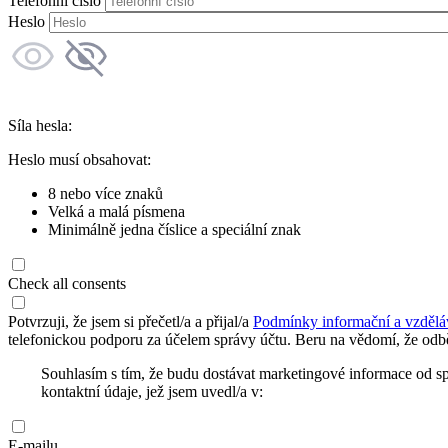
Telefonní číslo
Heslo
Síla hesla:
Heslo musí obsahovat:
8 nebo více znaků
Velká a malá písmena
Minimálně jedna číslice a speciální znak
Check all consents
Potvrzuji, že jsem si přečetl/a a přijal/a
Podmínky informační a vzdělá
telefonickou podporu za účelem správy účtu. Beru na vědomí, že odbě
Souhlasím s tím, že budu dostávat marketingové informace od s
kontaktní údaje, jež jsem uvedl/a v:
E-mailu