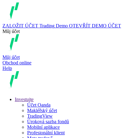
ZALOŽIT ÚČET
Trading
Demo
OTEVŘÍT DEMO ÚČET
Můj účet
Můj účet
Obchod online
Help
Investujte
Účet Oanda
Makléřský účet
TradingView
Úroková sazba fondů
Mobilní aplikace
Profesionální klient