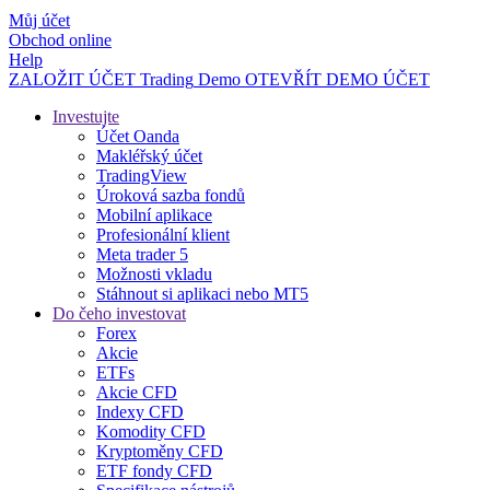
Můj účet
Obchod online
Help
ZALOŽIT ÚČET
Trading
Demo
OTEVŘÍT DEMO ÚČET
Investujte
Účet Oanda
Makléřský účet
TradingView
Úroková sazba fondů
Mobilní aplikace
Profesionální klient
Meta trader 5
Možnosti vkladu
Stáhnout si aplikaci nebo MT5
Do čeho investovat
Forex
Akcie
ETFs
Akcie CFD
Indexy CFD
Komodity CFD
Kryptoměny CFD
ETF fondy CFD