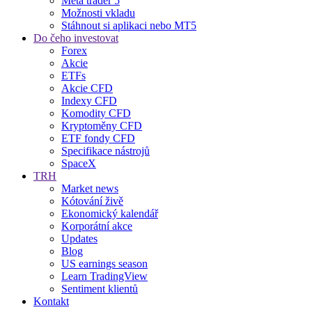
Meta trader 5
Možnosti vkladu
Stáhnout si aplikaci nebo MT5
Do čeho investovat
Forex
Akcie
ETFs
Akcie CFD
Indexy CFD
Komodity CFD
Kryptoměny CFD
ETF fondy CFD
Specifikace nástrojů
SpaceX
TRH
Market news
Kótování živě
Ekonomický kalendář
Korporátní akce
Updates
Blog
US earnings season
Learn TradingView
Sentiment klientů
Kontakt