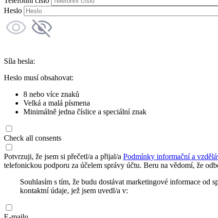
Telefonní číslo
Heslo
Síla hesla:
Heslo musí obsahovat:
8 nebo více znaků
Velká a malá písmena
Minimálně jedna číslice a speciální znak
Check all consents
Potvrzuji, že jsem si přečetl/a a přijal/a
Podmínky informační a vzdělá
telefonickou podporu za účelem správy účtu. Beru na vědomí, že odbě
Souhlasím s tím, že budu dostávat marketingové informace od s
kontaktní údaje, jež jsem uvedl/a v:
E-mailu