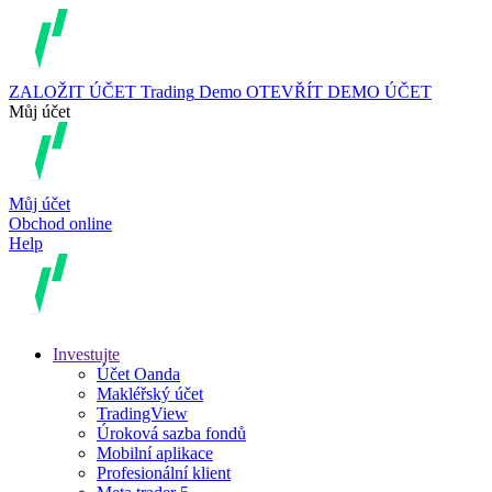
ZALOŽIT ÚČET
Trading
Demo
OTEVŘÍT DEMO ÚČET
Můj účet
Můj účet
Obchod online
Help
Investujte
Účet Oanda
Makléřský účet
TradingView
Úroková sazba fondů
Mobilní aplikace
Profesionální klient