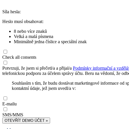
Síla hesla:
Heslo musí obsahovat:
8 nebo více znaků
Velká a malá písmena
Minimálně jedna číslice a speciální znak
Check all consents
Potvrzuji, že jsem si přečetl/a a přijal/a
Podmínky informační a vzdělá
telefonickou podporu za účelem správy účtu. Beru na vědomí, že odbě
Souhlasím s tím, že budu dostávat marketingové informace od s
kontaktní údaje, jež jsem uvedl/a v:
E-mailu
SMS/MMS
OTEVŘÍT DEMO ÚČET »