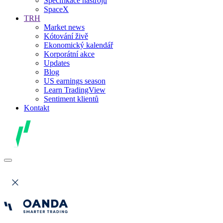
Specifikace nástrojů
SpaceX
TRH
Market news
Kótování živě
Ekonomický kalendář
Korporátní akce
Updates
Blog
US earnings season
Learn TradingView
Sentiment klientů
Kontakt