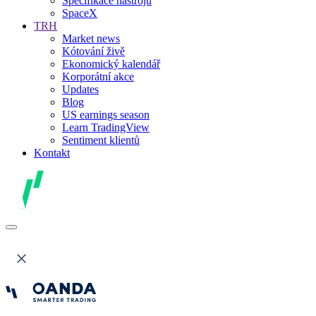
Specifikace nástrojů
SpaceX
TRH
Market news
Kótování živě
Ekonomický kalendář
Korporátní akce
Updates
Blog
US earnings season
Learn TradingView
Sentiment klientů
Kontakt