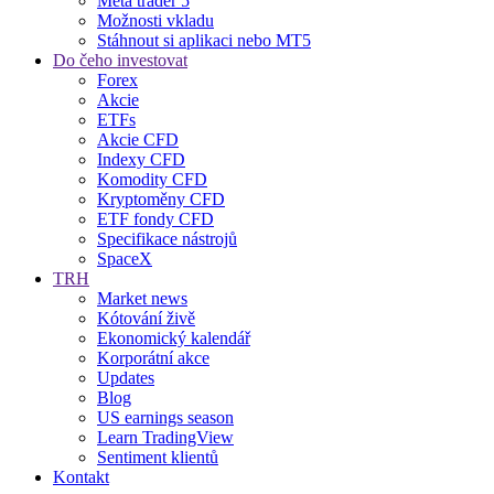
Meta trader 5
Možnosti vkladu
Stáhnout si aplikaci nebo MT5
Do čeho investovat
Forex
Akcie
ETFs
Akcie CFD
Indexy CFD
Komodity CFD
Kryptoměny CFD
ETF fondy CFD
Specifikace nástrojů
SpaceX
TRH
Market news
Kótování živě
Ekonomický kalendář
Korporátní akce
Updates
Blog
US earnings season
Learn TradingView
Sentiment klientů
Kontakt