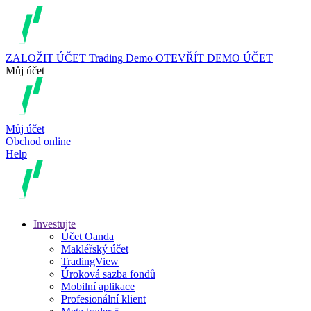
ZALOŽIT ÚČET
Trading
Demo
OTEVŘÍT DEMO ÚČET
Můj účet
Můj účet
Obchod online
Help
Investujte
Účet Oanda
Makléřský účet
TradingView
Úroková sazba fondů
Mobilní aplikace
Profesionální klient