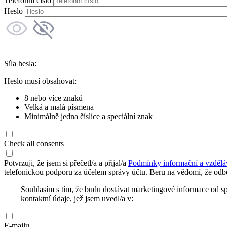
Telefonní číslo
Heslo
Síla hesla:
Heslo musí obsahovat:
8 nebo více znaků
Velká a malá písmena
Minimálně jedna číslice a speciální znak
Check all consents
Potvrzuji, že jsem si přečetl/a a přijal/a
Podmínky informační a vzdělá
telefonickou podporu za účelem správy účtu. Beru na vědomí, že odbě
Souhlasím s tím, že budu dostávat marketingové informace od s
kontaktní údaje, jež jsem uvedl/a v:
E-mailu