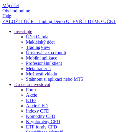
Můj účet
Obchod online
Help
ZALOŽIT ÚČET
Trading
Demo
OTEVŘÍT DEMO ÚČET
Investujte
Účet Oanda
Makléřský účet
TradingView
Úroková sazba fondů
Mobilní aplikace
Profesionální klient
Meta trader 5
Možnosti vkladu
Stáhnout si aplikaci nebo MT5
Do čeho investovat
Forex
Akcie
ETFs
Akcie CFD
Indexy CFD
Komodity CFD
Kryptoměny CFD
ETF fondy CFD