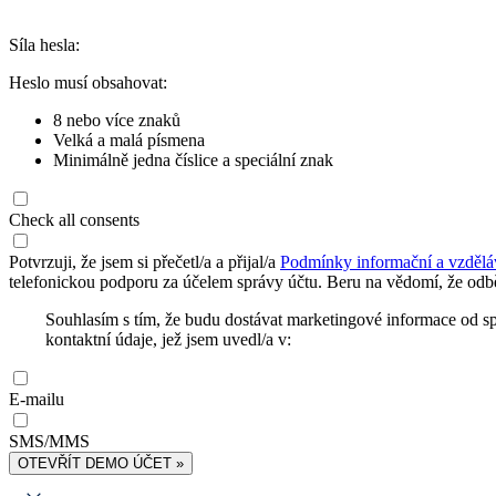
Síla hesla:
Heslo musí obsahovat:
8 nebo více znaků
Velká a malá písmena
Minimálně jedna číslice a speciální znak
Check all consents
Potvrzuji, že jsem si přečetl/a a přijal/a
Podmínky informační a vzdělá
telefonickou podporu za účelem správy účtu. Beru na vědomí, že odbě
Souhlasím s tím, že budu dostávat marketingové informace od s
kontaktní údaje, jež jsem uvedl/a v:
E-mailu
SMS/MMS
OTEVŘÍT DEMO ÚČET »