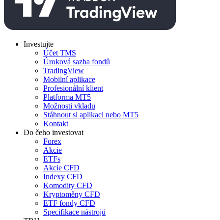
Investujte
Účet TMS
Úroková sazba fondů
TradingView
Mobilní aplikace
Profesionální klient
Platforma MT5
Možnosti vkladu
Stáhnout si aplikaci nebo MT5
Kontakt
Do čeho investovat
Forex
Akcie
ETFs
Akcie CFD
Indexy CFD
Komodity CFD
Kryptoměny CFD
ETF fondy CFD
Specifikace nástrojů