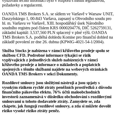
využívání těchto informací bylo v rozporu s místní legislativou,
požadavky a regulacemi.
OANDA TMS Brokers S.A. se sídlem ve Varšavě v Warsaw UNIT,
Daszyńskiego 1, 00-843 Varšava, zapsaný u Obvodního soudu pro
hl. m. Varšavu ve Varšavě, XIII. hospodářský úsek Národního
soudního registru pod číslem KRS 0000204776, DIČ 5262759131,
základní kapitál: 3,537,560 PLN splacený v plné výši. OANDA
TMS Brokers S.A. podléhá dohledu Komise pro finanční dohled na
základě povolení ze dne 26. dubna (KPWiG-4021-54-1/2004).
Služba Stocks je nabízena v rámci křížového prodeje spolu se
službou CFD. Podrobné informace týkající se rizik
vyplývajících z jednotlivých služeb nabízených v rámci
křížového prodeje a informace o nákladech a poplatcích
spojených s těmito službami najdete na webových stránkách
OANDA TMS Brokers v sekci Dokumenty.
Rozdílové smlouvy jsou složitými nástroji a jsou spjaty s
vysokým rizikem rychlé ztráty peněžních prostředků z důvodu
finančního pákového efektu. 76% účtů maloobchodních
investorů zaznamenává v důsledku obchodování s rozdílovými
smlouvami u tohoto dodavatele ztráty. Zamyslete se, zda
chápete, jak fungují rozdílové smlouvy, a zda si můžete dovolit
riziko vysoké riziko ztráty peněz.