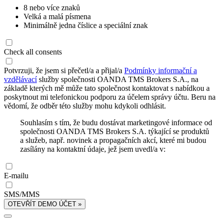
8 nebo více znaků
Velká a malá písmena
Minimálně jedna číslice a speciální znak
Check all consents
Potvrzuji, že jsem si přečetl/a a přijal/a
Podmínky informační a
vzdělávací
služby společnosti OANDA TMS Brokers S.A., na
základě kterých mě může tato společnost kontaktovat s nabídkou a
poskytnout mi telefonickou podporu za účelem správy účtu. Beru na
vědomí, že odběr této služby mohu kdykoli odhlásit.
Souhlasím s tím, že budu dostávat marketingové informace od
společnosti OANDA TMS Brokers S.A. týkající se produktů
a služeb, např. novinek a propagačních akcí, které mi budou
zasílány na kontaktní údaje, jež jsem uvedl/a v:
E-mailu
SMS/MMS
OTEVŘÍT DEMO ÚČET »