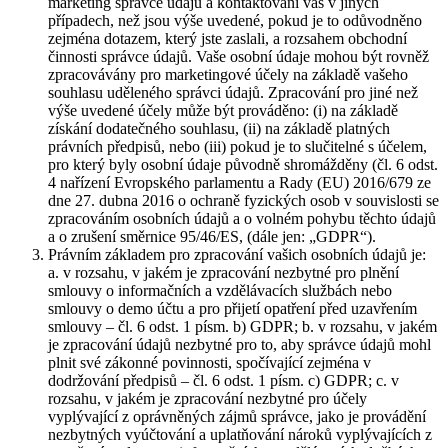
marketing správce údajů a kontaktování vás v jiných
případech, než jsou výše uvedené, pokud je to odůvodněno
zejména dotazem, který jste zaslali, a rozsahem obchodní
činnosti správce údajů. Vaše osobní údaje mohou být rovněž
zpracovávány pro marketingové účely na základě vašeho
souhlasu uděleného správci údajů. Zpracování pro jiné než
výše uvedené účely může být prováděno: (i) na základě
získání dodatečného souhlasu, (ii) na základě platných
právních předpisů, nebo (iii) pokud je to slučitelné s účelem,
pro který byly osobní údaje původně shromážděny (čl. 6 odst.
4 nařízení Evropského parlamentu a Rady (EU) 2016/679 ze
dne 27. dubna 2016 o ochraně fyzických osob v souvislosti se
zpracováním osobních údajů a o volném pohybu těchto údajů
a o zrušení směrnice 95/46/ES, (dále jen: „GDPR“).
Právním základem pro zpracování vašich osobních údajů je:
a. v rozsahu, v jakém je zpracování nezbytné pro plnění
smlouvy o informačních a vzdělávacích službách nebo
smlouvy o demo účtu a pro přijetí opatření před uzavřením
smlouvy – čl. 6 odst. 1 písm. b) GDPR; b. v rozsahu, v jakém
je zpracování údajů nezbytné pro to, aby správce údajů mohl
plnit své zákonné povinnosti, spočívající zejména v
dodržování předpisů – čl. 6 odst. 1 písm. c) GDPR; c. v
rozsahu, v jakém je zpracování nezbytné pro účely
vyplývající z oprávněných zájmů správce, jako je provádění
nezbytných vyúčtování a uplatňování nároků vyplývajících z