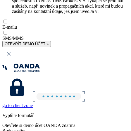
společnosti OANDA TMS Brokers S.A. týkající se produktů
a služeb, např. novinek a propagačních akcí, které mi budou
zasílány na kontaktní údaje, jež jsem uvedl/a v:
E-mailu
SMS/MMS
OTEVŘÍT DEMO ÚČET »
go to client zone
Vyplňte formulář
Otevřete si demo účet OANDA zdarma
Rodo section