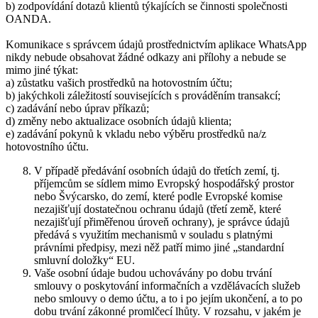
b) zodpovídání dotazů klientů týkajících se činnosti společnosti
OANDA.
Komunikace s správcem údajů prostřednictvím aplikace WhatsApp
nikdy nebude obsahovat žádné odkazy ani přílohy a nebude se
mimo jiné týkat:
a) zůstatku vašich prostředků na hotovostním účtu;
b) jakýchkoli záležitostí souvisejících s prováděním transakcí;
c) zadávání nebo úprav příkazů;
d) změny nebo aktualizace osobních údajů klienta;
e) zadávání pokynů k vkladu nebo výběru prostředků na/z
hotovostního účtu.
V případě předávání osobních údajů do třetích zemí, tj.
příjemcům se sídlem mimo Evropský hospodářský prostor
nebo Švýcarsko, do zemí, které podle Evropské komise
nezajišťují dostatečnou ochranu údajů (třetí země, které
nezajišťují přiměřenou úroveň ochrany), je správce údajů
předává s využitím mechanismů v souladu s platnými
právními předpisy, mezi něž patří mimo jiné „standardní
smluvní doložky“ EU.
Vaše osobní údaje budou uchovávány po dobu trvání
smlouvy o poskytování informačních a vzdělávacích služeb
nebo smlouvy o demo účtu, a to i po jejím ukončení, a to po
dobu trvání zákonné promlčecí lhůty. V rozsahu, v jakém je