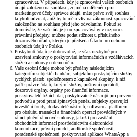
zpracovávat. V případech, kdy je zpracování vašich osobních
údajů založeno na souhlasu, zejména uděleném pro
marketingové účely správce údajů, máte právo svůj souhlas
kdykoli odvolat, aniž by to mělo vliv na zákonnost zpracování
založeného na souhlasu před jeho odvoláním. Pokud se
domníváte, že vaše údaje jsou zpracovávány v rozporu s
právními předpisy, můžete podat stížnost u příslušného
dozorového úřadu, kterým je předseda Úřadu pro ochranu
osobních údajů v Polsku.
Poskytnutí údajů je dobrovolné, je však nezbytné pro
uzavření smlouvy o poskytování informačních a vzdělávacích
služeb a smlouvy o demo účtu.
Vaše osobní údaje mohou být předány následujícím
kategoriím subjektů: bankám, subjektům poskytujícím služby
rychlých plateb, společnostem z kapitálové skupiny, k níž
patří správce údajů, kurýrní služby, poštovní operátoři,
dozorové orgány, orgány pro finanční informace,
poskytovatelé tržních dat, poskytovatelé nástrojů pro prevenci
podvodů a proti praní špinavých peněz, subjekty spravující
investiční fondy, dodavatelé nástrojů, softwaru a platforem
pro obsluhu transakcí a finančních operací prováděných v
rámci plnění rámcové smlouvy, jakož i pro zasílání
obchodních informací prostřednictvím elektronické
komunikace, právní poradci, auditorské společnosti,
poradenské společnosti, poskytovatel aplikace WhatsApp a