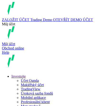
ZALOŽIT ÚČET
Trading
Demo
OTEVŘÍT DEMO ÚČET
Můj účet
Můj účet
Obchod online
Help
Investujte
Účet Oanda
Makléřský účet
TradingView
Úroková sazba fondů
Mobilní aplikace
Profesionální klient