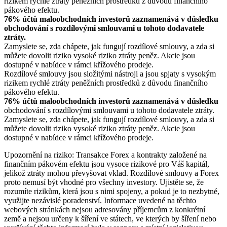
rizikem rychlé ztráty peněžních prostředků z důvodu finančního
pákového efektu.
76% účtů maloobchodních investorů zaznamenává v důsledku
obchodování s rozdílovými smlouvami u tohoto dodavatele
ztráty.
Zamyslete se, zda chápete, jak fungují rozdílové smlouvy, a zda si
můžete dovolit riziko vysoké riziko ztráty peněz. Akcie jsou
dostupné v nabídce v rámci křížového prodeje.
Rozdílové smlouvy jsou složitými nástroji a jsou spjaty s vysokým
rizikem rychlé ztráty peněžních prostředků z důvodu finančního
pákového efektu.
76% účtů maloobchodních investorů zaznamenává v důsledku
obchodování s rozdílovými smlouvami u tohoto dodavatele ztráty.
Zamyslete se, zda chápete, jak fungují rozdílové smlouvy, a zda si
můžete dovolit riziko vysoké riziko ztráty peněz. Akcie jsou
dostupné v nabídce v rámci křížového prodeje.
Upozornění na riziko: Transakce Forex a kontrakty založené na
finančním pákovém efektu jsou vysoce rizikové pro Váš kapitál,
jelikož ztráty mohou převyšovat vklad. Rozdílové smlouvy a Forex
proto nemusí být vhodné pro všechny investory. Ujistěte se, že
rozumíte rizikům, která jsou s nimi spojeny, a pokud je to nezbytné,
využijte nezávislé poradenství. Informace uvedené na těchto
webových stránkách nejsou adresovány příjemcům z konkrétní
země a nejsou určeny k šíření ve státech, ve kterých by šíření nebo