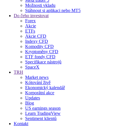
Meta trader 5
Možnosti vkladu
Stáhnout si aplikaci nebo MT5
Do čeho investovat
Forex
Akcie
ETFs
Akcie CFD
Indexy CFD
Komodity CFD
Kryptoměny CFD
ETF fondy CFD
Specifikace nástrojů
SpaceX
TRH
Market news
Kótování živě
Ekonomický kalendář
Korporátní akce
Updates
Blog
US earnings season
Learn TradingView
Sentiment klientů
Kontakt