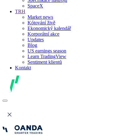
Specifikace nástrojů
SpaceX
TRH
Market news
Kótování živě
Ekonomický kalendář
Korporátní akce
Updates
Blog
US earnings season
Learn TradingView
Sentiment klientů
Kontakt