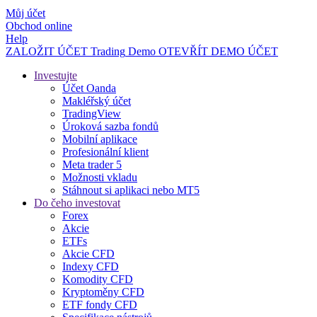
Můj účet
Obchod online
Help
ZALOŽIT ÚČET
Trading
Demo
OTEVŘÍT DEMO ÚČET
Investujte
Účet Oanda
Makléřský účet
TradingView
Úroková sazba fondů
Mobilní aplikace
Profesionální klient
Meta trader 5
Možnosti vkladu
Stáhnout si aplikaci nebo MT5
Do čeho investovat
Forex
Akcie
ETFs
Akcie CFD
Indexy CFD
Komodity CFD
Kryptoměny CFD
ETF fondy CFD