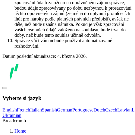
zpracování údajů založeno na oprávněném zájmu správce,
budou údaje zpracovávány po dobu nezbytnou k prosazování
těchto oprávněných zájmů (zejména do uplynutí promlčecích
lhůt pro nároky podle platných právních předpisů), avšak ne
déle, než bude uznána námitka. Pokud je však zpracování
vašich osobních údajů založeno na souhlasu, bude trvat do
doby, než bude tento souhlas účinně odvolán.
Správce vůči vám nebude používat automatizované
rozhodování.
Datum poslední aktualizace: 4. března 2026.
Vyberte si jazyk
English
French
Italian
Spanish
German
Portuguese
Dutch
Czech
Latvian
L
Ukrainian
Breadcrumb
Home