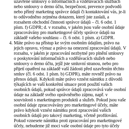
uzavřené smlouvy o informačních a vzdělávacích službách
nebo smlouvy o demo účtu, bezpečnost, prevence podvodů
nebo přímý marketing správce údajů či kontaktování vás, je-li
to odůvodněno zejména dotazem, který jste zaslali, a
rozsahem obchodní činnosti správce údajů – čl. 6 odst. 1
písm. f) GDPR; d. v rozsahu, v jakém jsou vaše osobní údaje
zpracovávány pro marketingové účely správce údajů na
základě vašeho souhlasu – čl. 6 odst. 1 písm. a) GDPR.
Máte právo na přístup ke svým osobním údajům, právo na
jejich opravu, výmaz a právo na omezení zpracování údajů. V
rozsahu, v jakém je zpracování nezbytné pro plnění smlouvy
o poskytování informačních a vzdělávacích služeb nebo
smlouvy o demo účtu, jejíž jste smluvní stranou, nebo pro
přijetí opatření na základě vaší žádosti před uzavřením těchto
smluv (čl. 6 odst. 1 písm. b) GDPR), máte rovněž právo na
přenos údajů. Kdykoli máte právo vznést námitku z důvodů
týkajících se vaší konkrétní situace proti použití vašich
osobních údajů, pokud správce údajů zpracovává vaše osobní
údaje na základě svého oprávněného zájmu, např. v
souvislosti s marketingem produktů a služeb. Pokud jsou vaše
osobní údaje zpracovávány pro marketingové účely, máte
právo kdykoli vznést námitku proti zpracování vašich
osobních údajů pro takový marketing, včetně profilování.
Pokud vznesete námitku proti zpracování pro marketingové
účely, nebudeme již moci vaše osobní údaje pro tyto účely