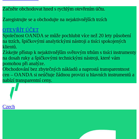
Začněte obchodovat hned s rychlým otevřením účtu.
Zaregistrujte se a obchodujte na nejaktivnějších trzích
OTEVŘÍT ÚČET
Společnost OANDA se může pochlubit více než 20 lety působení
na trzích, špičkovými analytickými nástroji a tisíci spokojených
klientů.
Získejte přístup k nejaktivnějším světovým trhům s tisíci instrumenty
na dosah ruky a špičkovými technickými nástroji, které vám
pomohou při analýze.
Obchodování bez zbytečných nákladů a naprostá transparentnost
cen – OANDA si neúčtuje žádnou provizi u hlavních instrumentů a
nabízí transparentní ceny.
Czech