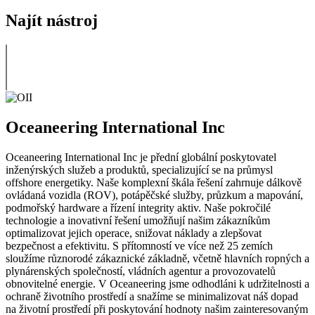
Najít nástroj
Oceaneering International Inc
Oceaneering International Inc je přední globální poskytovatel
inženýrských služeb a produktů, specializující se na průmysl
offshore energetiky. Naše komplexní škála řešení zahrnuje dálkově
ovládaná vozidla (ROV), potápěčské služby, průzkum a mapování,
podmořský hardware a řízení integrity aktiv. Naše pokročilé
technologie a inovativní řešení umožňují našim zákazníkům
optimalizovat jejich operace, snižovat náklady a zlepšovat
bezpečnost a efektivitu. S přítomností ve více než 25 zemích
sloužíme různorodé zákaznické základně, včetně hlavních ropných a
plynárenských společností, vládních agentur a provozovatelů
obnovitelné energie. V Oceaneering jsme odhodláni k udržitelnosti a
ochraně životního prostředí a snažíme se minimalizovat náš dopad
na životní prostředí při poskytování hodnoty našim zainteresovaným