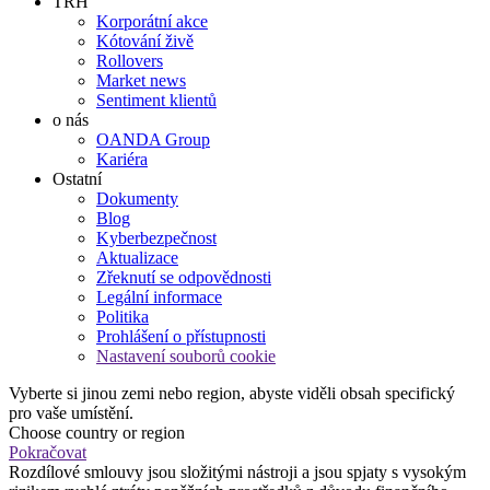
TRH
Korporátní akce
Kótování živě
Rollovers
Market news
Sentiment klientů
o nás
OANDA Group
Kariéra
Ostatní
Dokumenty
Blog
Kyberbezpečnost
Aktualizace
Zřeknutí se odpovědnosti
Legální informace
Politika
Prohlášení o přístupnosti
Nastavení souborů cookie
Vyberte si jinou zemi nebo region, abyste viděli obsah specifický
pro vaše umístění.
Choose country or region
Pokračovat
Rozdílové smlouvy jsou složitými nástroji a jsou spjaty s vysokým