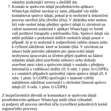
subjekty poskytující servery a úložiště dat.
Kontakt se správcem údajů prostřednictvím aplikace
WhatsApp můžete navázat vy sami, případně vás může
kontaktovat správce údajů, pokud je to nezbytné k dokončení
procesu otevření účtu (živého účtu). V důsledku toho mohou
být vaše osobní údaje předány správci údajů (v závislosti na
vašem nastavení soukromí v aplikaci WhatsApp) ve formě
vaší profilové fotografie a telefonního čísla. Správce údajů vás
může požádat o poskytnutí dalších osobních údajů pouze v
případě, že je to nezbytné k zodpovězení vašeho dotazu nebo
k vyřízení záležitosti, které se kontakt týká. V závislosti na
situaci bude právním základem pro zpracování údajů
nezbytnost zpracování za účelem přijetí opatření na žádost
subjektu údajů před uzavřením smlouvy nebo dohody
uzavřené mezi vámi a správcem údajů v souladu s předpisy
Informační a vzdělávací služby (čl. 6 odst. 1 písm. b) GDPR);
a v ostatních případech oprávněný zájem správce údajů (čl. 6
odst. 1 písm. f) GDPR) spočívající v nutnosti vyřešit
nahlášenou záležitost související s obchodní činností správce
údajů (čl. 6 odst. 1 písm. f) GDPR).
Z bezpečnostních důvodů se komunikace se správcem údajů
prostřednictvím aplikace WhatsApp může týkat výhradně:
a) podpory při procesu otevření účtu (vysvětlení jednotlivých kroků
registračního procesu);