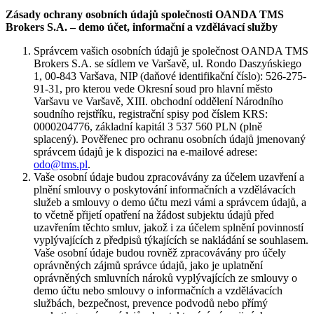
Zásady ochrany osobních údajů společnosti OANDA TMS
Brokers S.A. – demo účet, informační a vzdělávací služby
Správcem vašich osobních údajů je společnost OANDA TMS
Brokers S.A. se sídlem ve Varšavě, ul. Rondo Daszyńskiego
1, 00-843 Varšava, NIP (daňové identifikační číslo): 526-275-
91-31, pro kterou vede Okresní soud pro hlavní město
Varšavu ve Varšavě, XIII. obchodní oddělení Národního
soudního rejstříku, registrační spisy pod číslem KRS:
0000204776, základní kapitál 3 537 560 PLN (plně
splacený). Pověřenec pro ochranu osobních údajů jmenovaný
správcem údajů je k dispozici na e-mailové adrese:
odo@tms.pl
.
Vaše osobní údaje budou zpracovávány za účelem uzavření a
plnění smlouvy o poskytování informačních a vzdělávacích
služeb a smlouvy o demo účtu mezi vámi a správcem údajů, a
to včetně přijetí opatření na žádost subjektu údajů před
uzavřením těchto smluv, jakož i za účelem splnění povinností
vyplývajících z předpisů týkajících se nakládání se souhlasem.
Vaše osobní údaje budou rovněž zpracovávány pro účely
oprávněných zájmů správce údajů, jako je uplatnění
oprávněných smluvních nároků vyplývajících ze smlouvy o
demo účtu nebo smlouvy o informačních a vzdělávacích
službách, bezpečnost, prevence podvodů nebo přímý