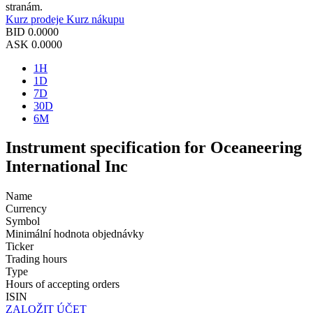
stranám.
Kurz prodeje
Kurz nákupu
BID
0.0000
ASK
0.0000
1H
1D
7D
30D
6M
Instrument specification for Oceaneering
International Inc
Name
Currency
Symbol
Minimální hodnota objednávky
Ticker
Trading hours
Type
Hours of accepting orders
ISIN
ZALOŽIT ÚČET