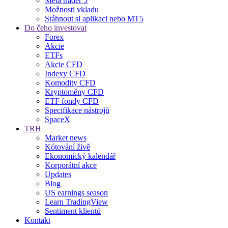
Meta trader 5
Možnosti vkladu
Stáhnout si aplikaci nebo MT5
Do čeho investovat
Forex
Akcie
ETFs
Akcie CFD
Indexy CFD
Komodity CFD
Kryptoměny CFD
ETF fondy CFD
Specifikace nástrojů
SpaceX
TRH
Market news
Kótování živě
Ekonomický kalendář
Korporátní akce
Updates
Blog
US earnings season
Learn TradingView
Sentiment klientů
Kontakt