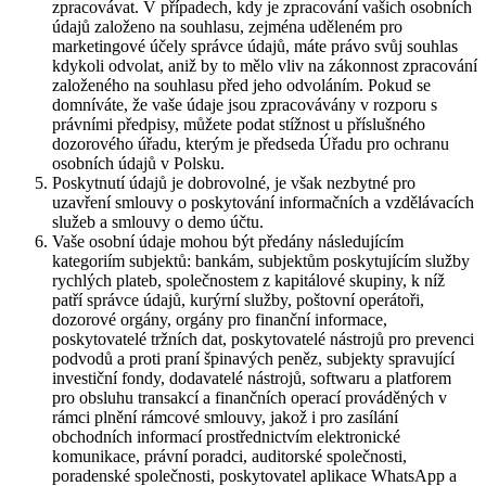
zpracovávat. V případech, kdy je zpracování vašich osobních
údajů založeno na souhlasu, zejména uděleném pro
marketingové účely správce údajů, máte právo svůj souhlas
kdykoli odvolat, aniž by to mělo vliv na zákonnost zpracování
založeného na souhlasu před jeho odvoláním. Pokud se
domníváte, že vaše údaje jsou zpracovávány v rozporu s
právními předpisy, můžete podat stížnost u příslušného
dozorového úřadu, kterým je předseda Úřadu pro ochranu
osobních údajů v Polsku.
Poskytnutí údajů je dobrovolné, je však nezbytné pro
uzavření smlouvy o poskytování informačních a vzdělávacích
služeb a smlouvy o demo účtu.
Vaše osobní údaje mohou být předány následujícím
kategoriím subjektů: bankám, subjektům poskytujícím služby
rychlých plateb, společnostem z kapitálové skupiny, k níž
patří správce údajů, kurýrní služby, poštovní operátoři,
dozorové orgány, orgány pro finanční informace,
poskytovatelé tržních dat, poskytovatelé nástrojů pro prevenci
podvodů a proti praní špinavých peněz, subjekty spravující
investiční fondy, dodavatelé nástrojů, softwaru a platforem
pro obsluhu transakcí a finančních operací prováděných v
rámci plnění rámcové smlouvy, jakož i pro zasílání
obchodních informací prostřednictvím elektronické
komunikace, právní poradci, auditorské společnosti,
poradenské společnosti, poskytovatel aplikace WhatsApp a