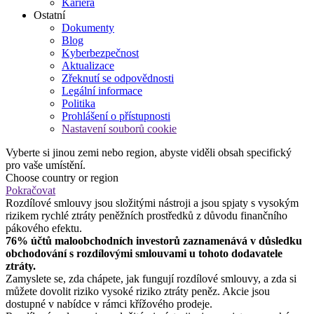
Kariéra
Ostatní
Dokumenty
Blog
Kyberbezpečnost
Aktualizace
Zřeknutí se odpovědnosti
Legální informace
Politika
Prohlášení o přístupnosti
Nastavení souborů cookie
Vyberte si jinou zemi nebo region, abyste viděli obsah specifický
pro vaše umístění.
Choose country or region
Pokračovat
Rozdílové smlouvy jsou složitými nástroji a jsou spjaty s vysokým
rizikem rychlé ztráty peněžních prostředků z důvodu finančního
pákového efektu.
76% účtů maloobchodních investorů zaznamenává v důsledku
obchodování s rozdílovými smlouvami u tohoto dodavatele
ztráty.
Zamyslete se, zda chápete, jak fungují rozdílové smlouvy, a zda si
můžete dovolit riziko vysoké riziko ztráty peněz. Akcie jsou
dostupné v nabídce v rámci křížového prodeje.