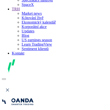
Specifikace nástrojů
SpaceX
TRH
Market news
Kótování živě
Ekonomický kalendář
Korporátní akce
Updates
Blog
US earnings season
Learn TradingView
Sentiment klientů
Kontakt