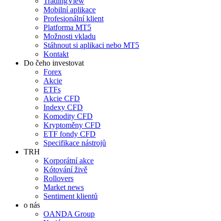
TradingView
Mobilní aplikace
Profesionální klient
Platforma MT5
Možnosti vkladu
Stáhnout si aplikaci nebo MT5
Kontakt
Do čeho investovat
Forex
Akcie
ETFs
Akcie CFD
Indexy CFD
Komodity CFD
Kryptoměny CFD
ETF fondy CFD
Specifikace nástrojů
TRH
Korporátní akce
Kótování živě
Rollovers
Market news
Sentiment klientů
o nás
OANDA Group