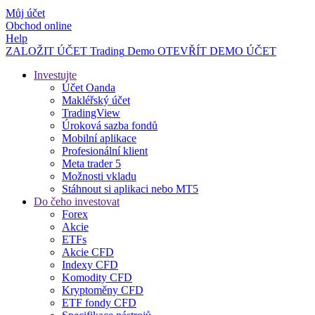
Můj účet
Obchod online
Help
ZALOŽIT ÚČET
Trading
Demo
OTEVŘÍT DEMO ÚČET
Investujte
Účet Oanda
Makléřský účet
TradingView
Úroková sazba fondů
Mobilní aplikace
Profesionální klient
Meta trader 5
Možnosti vkladu
Stáhnout si aplikaci nebo MT5
Do čeho investovat
Forex
Akcie
ETFs
Akcie CFD
Indexy CFD
Komodity CFD
Kryptoměny CFD
ETF fondy CFD