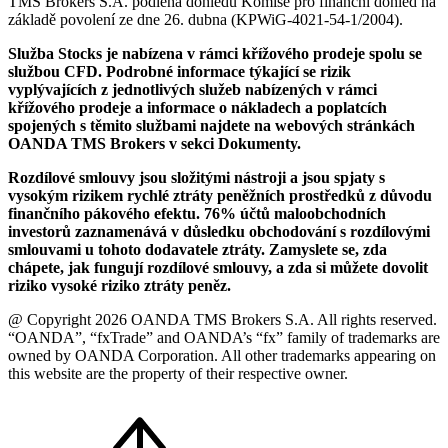
TMS Brokers S.A. podléhá dohledu Komise pro finanční dohled na
základě povolení ze dne 26. dubna (KPWiG-4021-54-1/2004).
Služba Stocks je nabízena v rámci křížového prodeje spolu se
službou CFD. Podrobné informace týkající se rizik
vyplývajících z jednotlivých služeb nabízených v rámci
křížového prodeje a informace o nákladech a poplatcích
spojených s těmito službami najdete na webových stránkách
OANDA TMS Brokers v sekci Dokumenty.
Rozdílové smlouvy jsou složitými nástroji a jsou spjaty s
vysokým rizikem rychlé ztráty peněžních prostředků z důvodu
finančního pákového efektu. 76% účtů maloobchodních
investorů zaznamenává v důsledku obchodování s rozdílovými
smlouvami u tohoto dodavatele ztráty. Zamyslete se, zda
chápete, jak fungují rozdílové smlouvy, a zda si můžete dovolit
riziko vysoké riziko ztráty peněz.
@ Copyright 2026 OANDA TMS Brokers S.A. All rights reserved.
“OANDA”, “fxTrade” and OANDA’s “fx” family of trademarks are
owned by OANDA Corporation. All other trademarks appearing on
this website are the property of their respective owner.