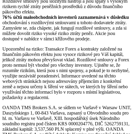
Rozdílové smlouvy jsou složitými nástroji a jsou spjaty s vysokým
rizikem rychlé ztráty peněžních prostředků z důvodu finančního
pákového efektu.
76% účtů maloobchodních investorů zaznamenává v důsledku
obchodování s rozdílovými smlouvami u tohoto dodavatele ztráty.
Zamyslete se, zda chápete, jak fungují rozdílové smlouvy, a zda si
můžete dovolit riziko vysoké riziko ztráty peněz. Akcie jsou
dostupné v nabídce v rámci křížového prodeje.
Upozornění na riziko: Transakce Forex a kontrakty založené na
finančním pákovém efektu jsou vysoce rizikové pro Váš kapitál,
jelikož ztráty mohou převyšovat vklad. Rozdílové smlouvy a Forex
proto nemusí být vhodné pro všechny investory. Ujistěte se, že
rozumíte rizikům, která jsou s nimi spojeny, a pokud je to nezbytné,
využijte nezávislé poradenství. Informace uvedené na těchto
webových stránkách nejsou adresovány příjemcům z konkrétní
země a nejsou určeny k šíření ve státech, ve kterých by šíření nebo
využívání těchto informací bylo v rozporu s místní legislativou,
požadavky a regulacemi.
OANDA TMS Brokers S.A. se sídlem ve Varšavě v Warsaw UNIT,
Daszyńskiego 1, 00-843 Varšava, zapsaný u Obvodního soudu pro
hl. m. Varšavu ve Varšavě, XIII. hospodářský úsek Národního
soudního registru pod číslem KRS 0000204776, DIČ 5262759131,
základní kapitál: 3,537,560 PLN splacený v plné výši. OANDA