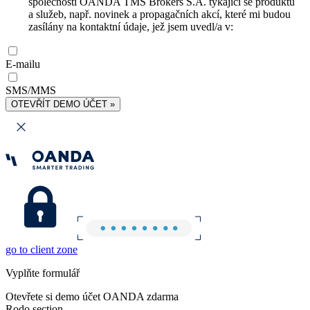
společnosti OANDA TMS Brokers S.A. týkající se produktů
a služeb, např. novinek a propagačních akcí, které mi budou
zasílány na kontaktní údaje, jež jsem uvedl/a v:
E-mailu
SMS/MMS
OTEVŘÍT DEMO ÚČET »
go to client zone
Vyplňte formulář
Otevřete si demo účet OANDA zdarma
Rodo section