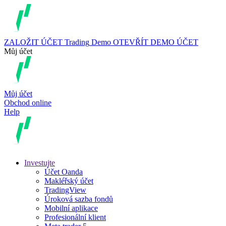
ZALOŽIT ÚČET
Trading
Demo
OTEVŘÍT DEMO ÚČET
Můj účet
Můj účet
Obchod online
Help
Investujte
Účet Oanda
Makléřský účet
TradingView
Úroková sazba fondů
Mobilní aplikace
Profesionální klient