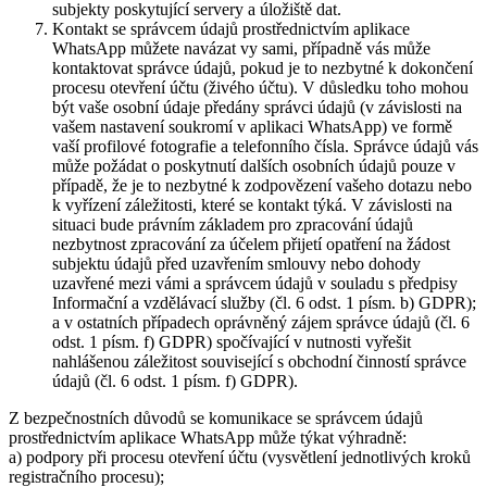
subjekty poskytující servery a úložiště dat.
Kontakt se správcem údajů prostřednictvím aplikace
WhatsApp můžete navázat vy sami, případně vás může
kontaktovat správce údajů, pokud je to nezbytné k dokončení
procesu otevření účtu (živého účtu). V důsledku toho mohou
být vaše osobní údaje předány správci údajů (v závislosti na
vašem nastavení soukromí v aplikaci WhatsApp) ve formě
vaší profilové fotografie a telefonního čísla. Správce údajů vás
může požádat o poskytnutí dalších osobních údajů pouze v
případě, že je to nezbytné k zodpovězení vašeho dotazu nebo
k vyřízení záležitosti, které se kontakt týká. V závislosti na
situaci bude právním základem pro zpracování údajů
nezbytnost zpracování za účelem přijetí opatření na žádost
subjektu údajů před uzavřením smlouvy nebo dohody
uzavřené mezi vámi a správcem údajů v souladu s předpisy
Informační a vzdělávací služby (čl. 6 odst. 1 písm. b) GDPR);
a v ostatních případech oprávněný zájem správce údajů (čl. 6
odst. 1 písm. f) GDPR) spočívající v nutnosti vyřešit
nahlášenou záležitost související s obchodní činností správce
údajů (čl. 6 odst. 1 písm. f) GDPR).
Z bezpečnostních důvodů se komunikace se správcem údajů
prostřednictvím aplikace WhatsApp může týkat výhradně:
a) podpory při procesu otevření účtu (vysvětlení jednotlivých kroků
registračního procesu);