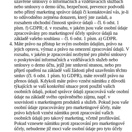
uzavřené smlouvy o informačních a vzdělávacích službách
nebo smlouvy o demo účtu, bezpečnost, prevence podvodů
nebo přímý marketing správce údajů či kontaktování vás, je-li
to odůvodněno zejména dotazem, který jste zaslali, a
rozsahem obchodní činnosti správce údajů – čl. 6 odst. 1
písm. f) GDPR; d. v rozsahu, v jakém jsou vaše osobní údaje
zpracovávány pro marketingové účely správce údajů na
základě vašeho souhlasu – čl. 6 odst. 1 písm. a) GDPR.
Máte právo na přístup ke svým osobním údajům, právo na
jejich opravu, výmaz a právo na omezení zpracování údajů. V
rozsahu, v jakém je zpracování nezbytné pro plnění smlouvy
o poskytování informačních a vzdělávacích služeb nebo
smlouvy o demo účtu, jejíž jste smluvní stranou, nebo pro
přijetí opatření na základě vaší žádosti před uzavřením těchto
smluv (čl. 6 odst. 1 písm. b) GDPR), máte rovněž právo na
přenos údajů. Kdykoli máte právo vznést námitku z důvodů
týkajících se vaší konkrétní situace proti použití vašich
osobních údajů, pokud správce údajů zpracovává vaše osobní
údaje na základě svého oprávněného zájmu, např. v
souvislosti s marketingem produktů a služeb. Pokud jsou vaše
osobní údaje zpracovávány pro marketingové účely, máte
právo kdykoli vznést námitku proti zpracování vašich
osobních údajů pro takový marketing, včetně profilování.
Pokud vznesete námitku proti zpracování pro marketingové
účely, nebudeme již moci vaše osobní údaje pro tyto účely