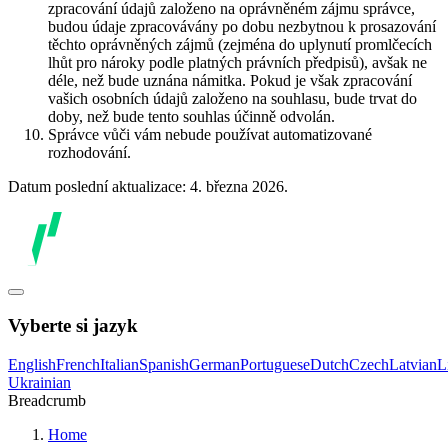
zpracování údajů založeno na oprávněném zájmu správce,
budou údaje zpracovávány po dobu nezbytnou k prosazování
těchto oprávněných zájmů (zejména do uplynutí promlčecích
lhůt pro nároky podle platných právních předpisů), avšak ne
déle, než bude uznána námitka. Pokud je však zpracování
vašich osobních údajů založeno na souhlasu, bude trvat do
doby, než bude tento souhlas účinně odvolán.
Správce vůči vám nebude používat automatizované
rozhodování.
Datum poslední aktualizace: 4. března 2026.
Vyberte si jazyk
English
French
Italian
Spanish
German
Portuguese
Dutch
Czech
Latvian
L
Ukrainian
Breadcrumb
Home