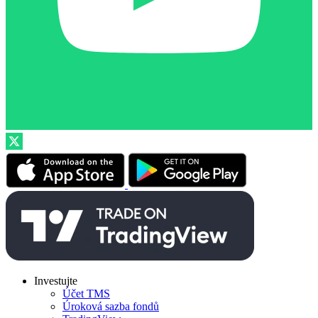
Investujte
Účet TMS
Úroková sazba fondů