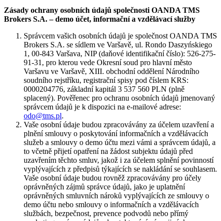
Zásady ochrany osobních údajů společnosti OANDA TMS
Brokers S.A. – demo účet, informační a vzdělávací služby
Správcem vašich osobních údajů je společnost OANDA TMS
Brokers S.A. se sídlem ve Varšavě, ul. Rondo Daszyńskiego
1, 00-843 Varšava, NIP (daňové identifikační číslo): 526-275-
91-31, pro kterou vede Okresní soud pro hlavní město
Varšavu ve Varšavě, XIII. obchodní oddělení Národního
soudního rejstříku, registrační spisy pod číslem KRS:
0000204776, základní kapitál 3 537 560 PLN (plně
splacený). Pověřenec pro ochranu osobních údajů jmenovaný
správcem údajů je k dispozici na e-mailové adrese:
odo@tms.pl
.
Vaše osobní údaje budou zpracovávány za účelem uzavření a
plnění smlouvy o poskytování informačních a vzdělávacích
služeb a smlouvy o demo účtu mezi vámi a správcem údajů, a
to včetně přijetí opatření na žádost subjektu údajů před
uzavřením těchto smluv, jakož i za účelem splnění povinností
vyplývajících z předpisů týkajících se nakládání se souhlasem.
Vaše osobní údaje budou rovněž zpracovávány pro účely
oprávněných zájmů správce údajů, jako je uplatnění
oprávněných smluvních nároků vyplývajících ze smlouvy o
demo účtu nebo smlouvy o informačních a vzdělávacích
službách, bezpečnost, prevence podvodů nebo přímý