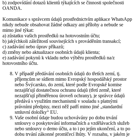
b) zodpovídání dotazů klientů týkajících se činnosti společnosti
OANDA.
Komunikace s správcem údajů prostřednictvím aplikace WhatsApp
nikdy nebude obsahovat žádné odkazy ani přílohy a nebude se
mimo jiné týkat:
a) zůstatku vašich prostředků na hotovostním účtu;
b) jakýchkoli záležitostí souvisejících s prováděním transakcí;
c) zadávání nebo úprav příkazů;
d) změny nebo aktualizace osobních údajů klienta;
e) zadávání pokynů k vkladu nebo výběru prostředků na/z
hotovostního účtu.
V případě předávání osobních údajů do třetích zemí, tj.
příjemcům se sídlem mimo Evropský hospodářský prostor
nebo Švýcarsko, do zemí, které podle Evropské komise
nezajišťují dostatečnou ochranu údajů (třetí země, které
nezajišťují přiměřenou úroveň ochrany), je správce údajů
předává s využitím mechanismů v souladu s platnými
právními předpisy, mezi něž patří mimo jiné „standardní
smluvní doložky“ EU.
Vaše osobní údaje budou uchovávány po dobu trvání
smlouvy o poskytování informačních a vzdělávacích služeb
nebo smlouvy o demo účtu, a to i po jejím ukončení, a to po
dobu trvání zákonné promlčecí lhůty. V rozsahu, v jakém je