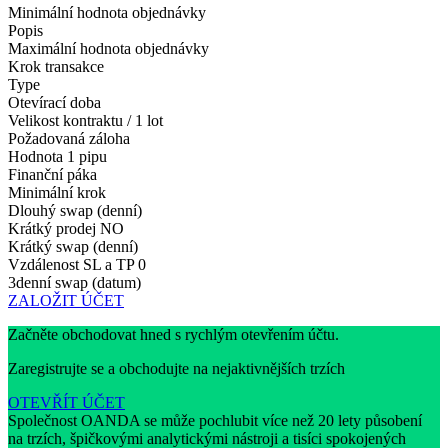
Minimální hodnota objednávky
Popis
Maximální hodnota objednávky
Krok transakce
Type
Otevírací doba
Velikost kontraktu / 1 lot
Požadovaná záloha
Hodnota 1 pipu
Finanční páka
Minimální krok
Dlouhý swap (denní)
Krátký prodej
NO
Krátký swap (denní)
Vzdálenost SL a TP
0
3denní swap (datum)
ZALOŽIT ÚČET
Začněte obchodovat hned s rychlým otevřením účtu.
Zaregistrujte se a obchodujte na nejaktivnějších trzích
OTEVŘÍT ÚČET
Společnost OANDA se může pochlubit více než 20 lety působení
na trzích, špičkovými analytickými nástroji a tisíci spokojených