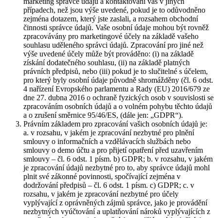
marketing správce údajů a kontaktování vás v jiných
případech, než jsou výše uvedené, pokud je to odůvodněno
zejména dotazem, který jste zaslali, a rozsahem obchodní
činnosti správce údajů. Vaše osobní údaje mohou být rovněž
zpracovávány pro marketingové účely na základě vašeho
souhlasu uděleného správci údajů. Zpracování pro jiné než
výše uvedené účely může být prováděno: (i) na základě
získání dodatečného souhlasu, (ii) na základě platných
právních předpisů, nebo (iii) pokud je to slučitelné s účelem,
pro který byly osobní údaje původně shromážděny (čl. 6 odst.
4 nařízení Evropského parlamentu a Rady (EU) 2016/679 ze
dne 27. dubna 2016 o ochraně fyzických osob v souvislosti se
zpracováním osobních údajů a o volném pohybu těchto údajů
a o zrušení směrnice 95/46/ES, (dále jen: „GDPR“).
Právním základem pro zpracování vašich osobních údajů je:
a. v rozsahu, v jakém je zpracování nezbytné pro plnění
smlouvy o informačních a vzdělávacích službách nebo
smlouvy o demo účtu a pro přijetí opatření před uzavřením
smlouvy – čl. 6 odst. 1 písm. b) GDPR; b. v rozsahu, v jakém
je zpracování údajů nezbytné pro to, aby správce údajů mohl
plnit své zákonné povinnosti, spočívající zejména v
dodržování předpisů – čl. 6 odst. 1 písm. c) GDPR; c. v
rozsahu, v jakém je zpracování nezbytné pro účely
vyplývající z oprávněných zájmů správce, jako je provádění
nezbytných vyúčtování a uplatňování nároků vyplývajících z