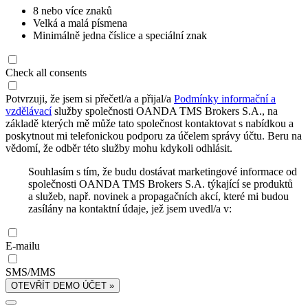
8 nebo více znaků
Velká a malá písmena
Minimálně jedna číslice a speciální znak
Check all consents
Potvrzuji, že jsem si přečetl/a a přijal/a
Podmínky informační a
vzdělávací
služby společnosti OANDA TMS Brokers S.A., na
základě kterých mě může tato společnost kontaktovat s nabídkou a
poskytnout mi telefonickou podporu za účelem správy účtu. Beru na
vědomí, že odběr této služby mohu kdykoli odhlásit.
Souhlasím s tím, že budu dostávat marketingové informace od
společnosti OANDA TMS Brokers S.A. týkající se produktů
a služeb, např. novinek a propagačních akcí, které mi budou
zasílány na kontaktní údaje, jež jsem uvedl/a v:
E-mailu
SMS/MMS
OTEVŘÍT DEMO ÚČET »