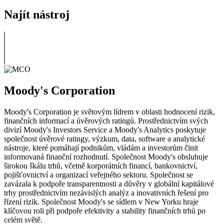
Najít nástroj
Moody's Corporation
Moody's Corporation je světovým lídrem v oblasti hodnocení rizik,
finančních informací a úvěrových ratingů. Prostřednictvím svých
divizí Moody's Investors Service a Moody's Analytics poskytuje
společnost úvěrové ratingy, výzkum, data, software a analytické
nástroje, které pomáhají podnikům, vládám a investorům činit
informovaná finanční rozhodnutí. Společnost Moody's obsluhuje
širokou škálu trhů, včetně korporátních financí, bankovnictví,
pojišťovnictví a organizací veřejného sektoru. Společnost se
zavázala k podpoře transparentnosti a důvěry v globální kapitálové
trhy prostřednictvím nezávislých analýz a inovativních řešení pro
řízení rizik. Společnost Moody's se sídlem v New Yorku hraje
klíčovou roli při podpoře efektivity a stability finančních trhů po
celém světě.