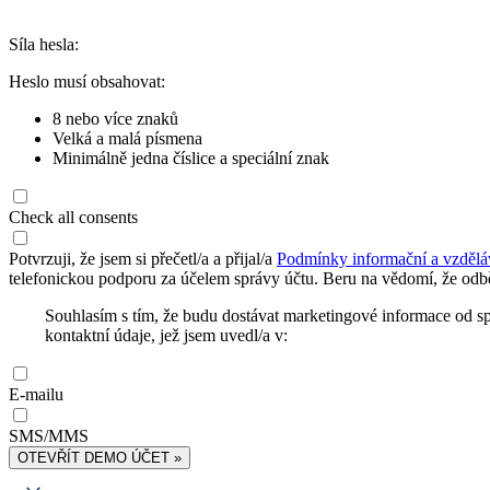
Síla hesla:
Heslo musí obsahovat:
8 nebo více znaků
Velká a malá písmena
Minimálně jedna číslice a speciální znak
Check all consents
Potvrzuji, že jsem si přečetl/a a přijal/a
Podmínky informační a vzdělá
telefonickou podporu za účelem správy účtu. Beru na vědomí, že odbě
Souhlasím s tím, že budu dostávat marketingové informace od s
kontaktní údaje, jež jsem uvedl/a v:
E-mailu
SMS/MMS
OTEVŘÍT DEMO ÚČET »