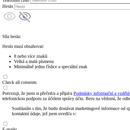
Telefonní číslo
Heslo
Síla hesla:
Heslo musí obsahovat:
8 nebo více znaků
Velká a malá písmena
Minimálně jedna číslice a speciální znak
Check all consents
Potvrzuji, že jsem si přečetl/a a přijal/a
Podmínky informační a vzdělá
telefonickou podporu za účelem správy účtu. Beru na vědomí, že odbě
Souhlasím s tím, že budu dostávat marketingové informace od s
kontaktní údaje, jež jsem uvedl/a v:
E-mailu