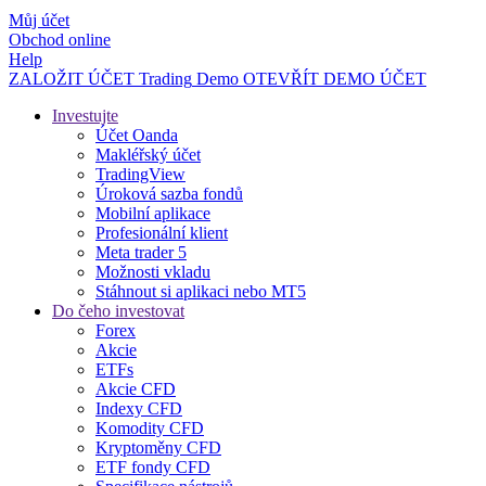
Můj účet
Obchod online
Help
ZALOŽIT ÚČET
Trading
Demo
OTEVŘÍT DEMO ÚČET
Investujte
Účet Oanda
Makléřský účet
TradingView
Úroková sazba fondů
Mobilní aplikace
Profesionální klient
Meta trader 5
Možnosti vkladu
Stáhnout si aplikaci nebo MT5
Do čeho investovat
Forex
Akcie
ETFs
Akcie CFD
Indexy CFD
Komodity CFD
Kryptoměny CFD
ETF fondy CFD