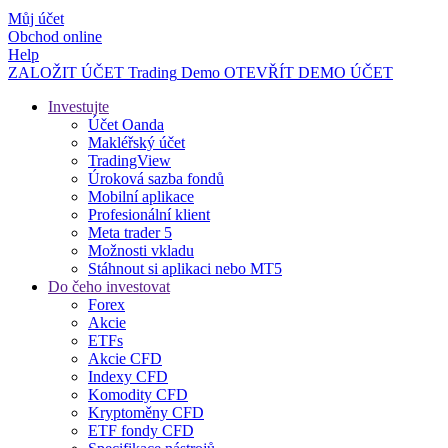
Můj účet
Obchod online
Help
ZALOŽIT ÚČET
Trading
Demo
OTEVŘÍT DEMO ÚČET
Investujte
Účet Oanda
Makléřský účet
TradingView
Úroková sazba fondů
Mobilní aplikace
Profesionální klient
Meta trader 5
Možnosti vkladu
Stáhnout si aplikaci nebo MT5
Do čeho investovat
Forex
Akcie
ETFs
Akcie CFD
Indexy CFD
Komodity CFD
Kryptoměny CFD
ETF fondy CFD