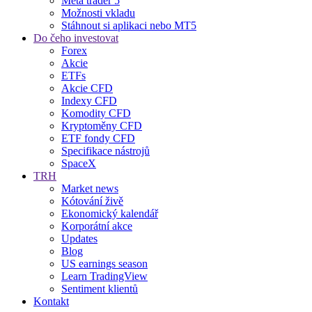
Meta trader 5
Možnosti vkladu
Stáhnout si aplikaci nebo MT5
Do čeho investovat
Forex
Akcie
ETFs
Akcie CFD
Indexy CFD
Komodity CFD
Kryptoměny CFD
ETF fondy CFD
Specifikace nástrojů
SpaceX
TRH
Market news
Kótování živě
Ekonomický kalendář
Korporátní akce
Updates
Blog
US earnings season
Learn TradingView
Sentiment klientů
Kontakt