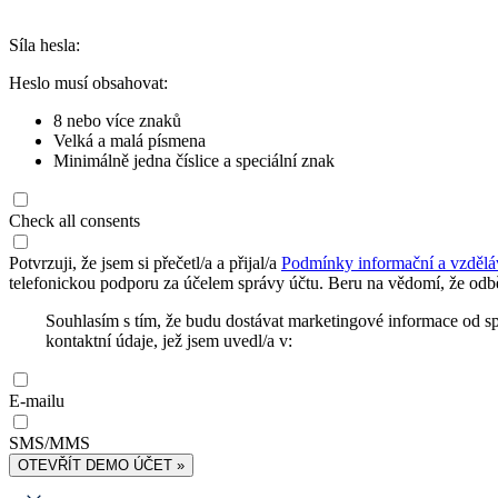
Síla hesla:
Heslo musí obsahovat:
8 nebo více znaků
Velká a malá písmena
Minimálně jedna číslice a speciální znak
Check all consents
Potvrzuji, že jsem si přečetl/a a přijal/a
Podmínky informační a vzdělá
telefonickou podporu za účelem správy účtu. Beru na vědomí, že odbě
Souhlasím s tím, že budu dostávat marketingové informace od s
kontaktní údaje, jež jsem uvedl/a v:
E-mailu
SMS/MMS
OTEVŘÍT DEMO ÚČET »