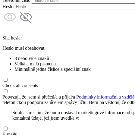
Telefonní číslo
Heslo
Síla hesla:
Heslo musí obsahovat:
8 nebo více znaků
Velká a malá písmena
Minimálně jedna číslice a speciální znak
Check all consents
Potvrzuji, že jsem si přečetl/a a přijal/a
Podmínky informační a vzdělá
telefonickou podporu za účelem správy účtu. Beru na vědomí, že odbě
Souhlasím s tím, že budu dostávat marketingové informace od s
kontaktní údaje, jež jsem uvedl/a v:
E-mailu