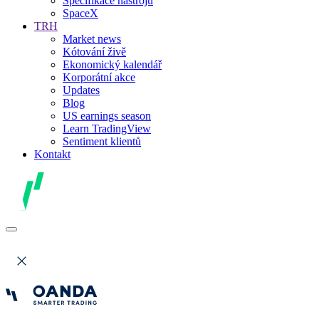
Specifikace nástrojů
SpaceX
TRH
Market news
Kótování živě
Ekonomický kalendář
Korporátní akce
Updates
Blog
US earnings season
Learn TradingView
Sentiment klientů
Kontakt