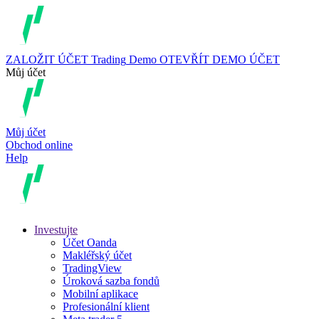
ZALOŽIT ÚČET
Trading
Demo
OTEVŘÍT DEMO ÚČET
Můj účet
Můj účet
Obchod online
Help
Investujte
Účet Oanda
Makléřský účet
TradingView
Úroková sazba fondů
Mobilní aplikace
Profesionální klient