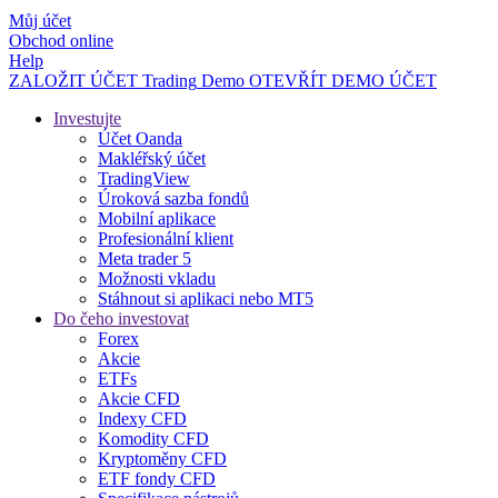
Můj účet
Obchod online
Help
ZALOŽIT ÚČET
Trading
Demo
OTEVŘÍT DEMO ÚČET
Investujte
Účet Oanda
Makléřský účet
TradingView
Úroková sazba fondů
Mobilní aplikace
Profesionální klient
Meta trader 5
Možnosti vkladu
Stáhnout si aplikaci nebo MT5
Do čeho investovat
Forex
Akcie
ETFs
Akcie CFD
Indexy CFD
Komodity CFD
Kryptoměny CFD
ETF fondy CFD