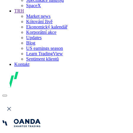
Specifikace nástrojů
SpaceX
TRH
Market news
Kótování živě
Ekonomický kalendář
Korporátní akce
Updates
Blog
US earnings season
Learn TradingView
Sentiment klientů
Kontakt