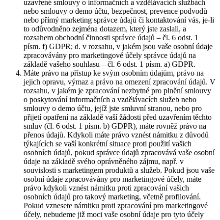
uzavřené smlouvy o informačních a vzdělávacích službách
nebo smlouvy o demo účtu, bezpečnost, prevence podvodů
nebo přímý marketing správce údajů či kontaktování vás, je-li
to odůvodněno zejména dotazem, který jste zaslali, a
rozsahem obchodní činnosti správce údajů – čl. 6 odst. 1
písm. f) GDPR; d. v rozsahu, v jakém jsou vaše osobní údaje
zpracovávány pro marketingové účely správce údajů na
základě vašeho souhlasu – čl. 6 odst. 1 písm. a) GDPR.
Máte právo na přístup ke svým osobním údajům, právo na
jejich opravu, výmaz a právo na omezení zpracování údajů. V
rozsahu, v jakém je zpracování nezbytné pro plnění smlouvy
o poskytování informačních a vzdělávacích služeb nebo
smlouvy o demo účtu, jejíž jste smluvní stranou, nebo pro
přijetí opatření na základě vaší žádosti před uzavřením těchto
smluv (čl. 6 odst. 1 písm. b) GDPR), máte rovněž právo na
přenos údajů. Kdykoli máte právo vznést námitku z důvodů
týkajících se vaší konkrétní situace proti použití vašich
osobních údajů, pokud správce údajů zpracovává vaše osobní
údaje na základě svého oprávněného zájmu, např. v
souvislosti s marketingem produktů a služeb. Pokud jsou vaše
osobní údaje zpracovávány pro marketingové účely, máte
právo kdykoli vznést námitku proti zpracování vašich
osobních údajů pro takový marketing, včetně profilování.
Pokud vznesete námitku proti zpracování pro marketingové
účely, nebudeme již moci vaše osobní údaje pro tyto účely