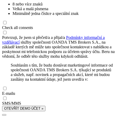
8 nebo více znaků
Velká a malá písmena
Minimálně jedna číslice a speciální znak
Check all consents
Potvrzuji, že jsem si přečetl/a a přijal/a
Podmínky informační a
vzdělávací
služby společnosti OANDA TMS Brokers S.A., na
základě kterých mě může tato společnost kontaktovat s nabídkou a
poskytnout mi telefonickou podporu za účelem správy účtu. Beru na
vědomí, že odběr této služby mohu kdykoli odhlásit.
Souhlasím s tím, že budu dostávat marketingové informace od
společnosti OANDA TMS Brokers S.A. týkající se produktů
a služeb, např. novinek a propagačních akcí, které mi budou
zasílány na kontaktní údaje, jež jsem uvedl/a v:
E-mailu
SMS/MMS
OTEVŘÍT DEMO ÚČET »