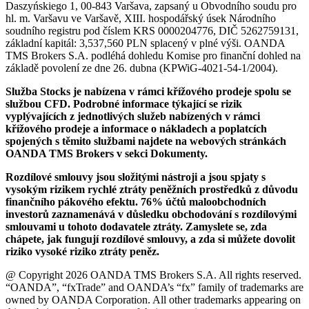
Daszyńskiego 1, 00-843 Varšava, zapsaný u Obvodního soudu pro
hl. m. Varšavu ve Varšavě, XIII. hospodářský úsek Národního
soudního registru pod číslem KRS 0000204776, DIČ 5262759131,
základní kapitál: 3,537,560 PLN splacený v plné výši. OANDA
TMS Brokers S.A. podléhá dohledu Komise pro finanční dohled na
základě povolení ze dne 26. dubna (KPWiG-4021-54-1/2004).
Služba Stocks je nabízena v rámci křížového prodeje spolu se
službou CFD. Podrobné informace týkající se rizik
vyplývajících z jednotlivých služeb nabízených v rámci
křížového prodeje a informace o nákladech a poplatcích
spojených s těmito službami najdete na webových stránkách
OANDA TMS Brokers v sekci Dokumenty.
Rozdílové smlouvy jsou složitými nástroji a jsou spjaty s
vysokým rizikem rychlé ztráty peněžních prostředků z důvodu
finančního pákového efektu. 76% účtů maloobchodních
investorů zaznamenává v důsledku obchodování s rozdílovými
smlouvami u tohoto dodavatele ztráty. Zamyslete se, zda
chápete, jak fungují rozdílové smlouvy, a zda si můžete dovolit
riziko vysoké riziko ztráty peněz.
@ Copyright 2026 OANDA TMS Brokers S.A. All rights reserved.
“OANDA”, “fxTrade” and OANDA’s “fx” family of trademarks are
owned by OANDA Corporation. All other trademarks appearing on