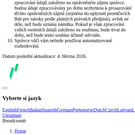
zpracování údajů založeno na oprávněném zájmu správce,
budou údaje zpracovávány po dobu nezbytnou k prosazování
těchto oprávněných zájmů (zejména do uplynutí promlčecích
lhůt pro nároky podle platných právních předpisů), avšak ne
déle, než bude uznána námitka. Pokud je však zpracování
vašich osobních údajů založeno na souhlasu, bude trvat do
doby, než bude tento souhlas účinně odvolán.
Správce vůči vám nebude používat automatizované
rozhodování.
Datum poslední aktualizace: 4. března 2026.
Vyberte si jazyk
English
French
Italian
Spanish
German
Portuguese
Dutch
Czech
Latvian
L
Ukrainian
Breadcrumb
Home