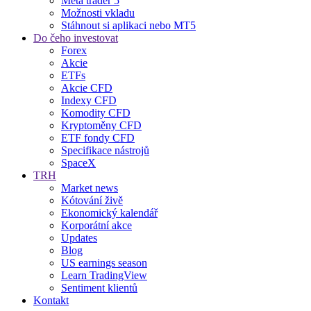
Meta trader 5
Možnosti vkladu
Stáhnout si aplikaci nebo MT5
Do čeho investovat
Forex
Akcie
ETFs
Akcie CFD
Indexy CFD
Komodity CFD
Kryptoměny CFD
ETF fondy CFD
Specifikace nástrojů
SpaceX
TRH
Market news
Kótování živě
Ekonomický kalendář
Korporátní akce
Updates
Blog
US earnings season
Learn TradingView
Sentiment klientů
Kontakt