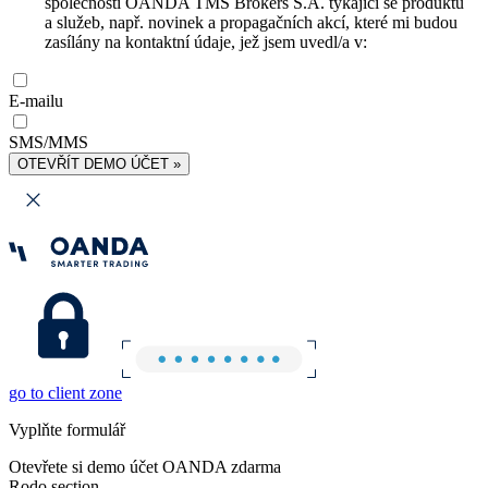
společnosti OANDA TMS Brokers S.A. týkající se produktů
a služeb, např. novinek a propagačních akcí, které mi budou
zasílány na kontaktní údaje, jež jsem uvedl/a v:
E-mailu
SMS/MMS
OTEVŘÍT DEMO ÚČET »
go to client zone
Vyplňte formulář
Otevřete si demo účet OANDA zdarma
Rodo section