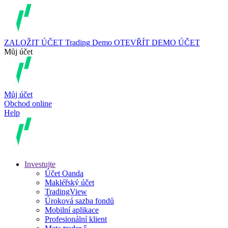
ZALOŽIT ÚČET
Trading
Demo
OTEVŘÍT DEMO ÚČET
Můj účet
Můj účet
Obchod online
Help
Investujte
Účet Oanda
Makléřský účet
TradingView
Úroková sazba fondů
Mobilní aplikace
Profesionální klient