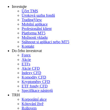
Investujte
Účet TMS
Úroková sazba fondů
TradingView
Mobilní aplikace
Profesionální klient
Platforma MT5
Možnosti vkladu
Stáhnout si aplikaci nebo MT5
Kontakt
Do čeho investovat
Forex
Akcie
ETFs
Akcie CFD
Indexy CFD
Komodity CFD
Kryptoměny CFD
ETF fondy CFD
Specifikace nástrojů
TRH
Korporátní akce
Kótování živě
Rollovers