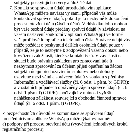
subjekty poskytující servery a úložiště dat.
Kontakt se správcem údajů prostřednictvím aplikace
WhatsApp můžete navázat vy sami, případně vás může
kontaktovat správce údajů, pokud je to nezbytné k dokončení
procesu otevření účtu (živého účtu). V důsledku toho mohou
být vaše osobní údaje předány správci údajů (v závislosti na
vašem nastavení soukromí v aplikaci WhatsApp) ve formě
vaší profilové fotografie a telefonního čísla. Správce údajů vás
může požádat o poskytnutí dalších osobních údajů pouze v
případě, že je to nezbytné k zodpovězení vašeho dotazu nebo
k vyřízení záležitosti, které se kontakt týká. V závislosti na
situaci bude právním základem pro zpracování údajů
nezbytnost zpracování za účelem přijetí opatření na žádost
subjektu údajů před uzavřením smlouvy nebo dohody
uzavřené mezi vámi a správcem údajů v souladu s předpisy
Informační a vzdělávací služby (čl. 6 odst. 1 písm. b) GDPR);
a v ostatních případech oprávněný zájem správce údajů (čl. 6
odst. 1 písm. f) GDPR) spočívající v nutnosti vyřešit
nahlášenou záležitost související s obchodní činností správce
údajů (čl. 6 odst. 1 písm. f) GDPR).
Z bezpečnostních důvodů se komunikace se správcem údajů
prostřednictvím aplikace WhatsApp může týkat výhradně:
a) podpory při procesu otevření účtu (vysvětlení jednotlivých kroků
registračního procesu);