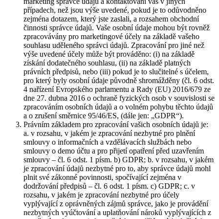
marketing správce údajů a kontaktování vás v jiných
případech, než jsou výše uvedené, pokud je to odůvodněno
zejména dotazem, který jste zaslali, a rozsahem obchodní
činnosti správce údajů. Vaše osobní údaje mohou být rovněž
zpracovávány pro marketingové účely na základě vašeho
souhlasu uděleného správci údajů. Zpracování pro jiné než
výše uvedené účely může být prováděno: (i) na základě
získání dodatečného souhlasu, (ii) na základě platných
právních předpisů, nebo (iii) pokud je to slučitelné s účelem,
pro který byly osobní údaje původně shromážděny (čl. 6 odst.
4 nařízení Evropského parlamentu a Rady (EU) 2016/679 ze
dne 27. dubna 2016 o ochraně fyzických osob v souvislosti se
zpracováním osobních údajů a o volném pohybu těchto údajů
a o zrušení směrnice 95/46/ES, (dále jen: „GDPR“).
Právním základem pro zpracování vašich osobních údajů je:
a. v rozsahu, v jakém je zpracování nezbytné pro plnění
smlouvy o informačních a vzdělávacích službách nebo
smlouvy o demo účtu a pro přijetí opatření před uzavřením
smlouvy – čl. 6 odst. 1 písm. b) GDPR; b. v rozsahu, v jakém
je zpracování údajů nezbytné pro to, aby správce údajů mohl
plnit své zákonné povinnosti, spočívající zejména v
dodržování předpisů – čl. 6 odst. 1 písm. c) GDPR; c. v
rozsahu, v jakém je zpracování nezbytné pro účely
vyplývající z oprávněných zájmů správce, jako je provádění
nezbytných vyúčtování a uplatňování nároků vyplývajících z