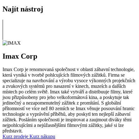
Najít nástroj
Imax Corp
Imax Corp je renomovaná společnost v oblasti zábavní technologie,
která vyniká v tvorbě pohlcujících filmových zážitků. Firma se
specializuje na navrhování a výrobu vysoce výkonných projekčních
a zvukových systémů pro nasazení v kinech, muzeích a dalších
místech po celém světě. Imax také vytváří a distribuuje filmy, které
jsou přizpůsobeny pro jeho velkoformátová kina, a poskytuje tak
jedinečný a nezapomenutelný zážitek z promítání. S globální
přítomností ve více než 80 zemích se Imax věnuje posouvání hranic
technologie a vyprávění příběhů, aby poskytl ten nejlepší zábavní
zážitek. Posláním společnosti je inspirovat a zaujmout diváky těmi
nejpohlcujícími a nejúžasnějšími filmovými zážitky, jaké si lze
představit.
Kurz prodeje
Kurz nákupu