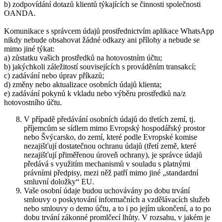
b) zodpovídání dotazů klientů týkajících se činnosti společnosti
OANDA.
Komunikace s správcem údajů prostřednictvím aplikace WhatsApp
nikdy nebude obsahovat žádné odkazy ani přílohy a nebude se
mimo jiné týkat:
a) zůstatku vašich prostředků na hotovostním účtu;
b) jakýchkoli záležitostí souvisejících s prováděním transakcí;
c) zadávání nebo úprav příkazů;
d) změny nebo aktualizace osobních údajů klienta;
e) zadávání pokynů k vkladu nebo výběru prostředků na/z
hotovostního účtu.
V případě předávání osobních údajů do třetích zemí, tj.
příjemcům se sídlem mimo Evropský hospodářský prostor
nebo Švýcarsko, do zemí, které podle Evropské komise
nezajišťují dostatečnou ochranu údajů (třetí země, které
nezajišťují přiměřenou úroveň ochrany), je správce údajů
předává s využitím mechanismů v souladu s platnými
právními předpisy, mezi něž patří mimo jiné „standardní
smluvní doložky“ EU.
Vaše osobní údaje budou uchovávány po dobu trvání
smlouvy o poskytování informačních a vzdělávacích služeb
nebo smlouvy o demo účtu, a to i po jejím ukončení, a to po
dobu trvání zákonné promlčecí lhůty. V rozsahu, v jakém je