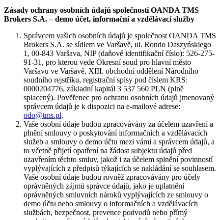
Zásady ochrany osobních údajů společnosti OANDA TMS
Brokers S.A. – demo účet, informační a vzdělávací služby
Správcem vašich osobních údajů je společnost OANDA TMS
Brokers S.A. se sídlem ve Varšavě, ul. Rondo Daszyńskiego
1, 00-843 Varšava, NIP (daňové identifikační číslo): 526-275-
91-31, pro kterou vede Okresní soud pro hlavní město
Varšavu ve Varšavě, XIII. obchodní oddělení Národního
soudního rejstříku, registrační spisy pod číslem KRS:
0000204776, základní kapitál 3 537 560 PLN (plně
splacený). Pověřenec pro ochranu osobních údajů jmenovaný
správcem údajů je k dispozici na e-mailové adrese:
odo@tms.pl
.
Vaše osobní údaje budou zpracovávány za účelem uzavření a
plnění smlouvy o poskytování informačních a vzdělávacích
služeb a smlouvy o demo účtu mezi vámi a správcem údajů, a
to včetně přijetí opatření na žádost subjektu údajů před
uzavřením těchto smluv, jakož i za účelem splnění povinností
vyplývajících z předpisů týkajících se nakládání se souhlasem.
Vaše osobní údaje budou rovněž zpracovávány pro účely
oprávněných zájmů správce údajů, jako je uplatnění
oprávněných smluvních nároků vyplývajících ze smlouvy o
demo účtu nebo smlouvy o informačních a vzdělávacích
službách, bezpečnost, prevence podvodů nebo přímý