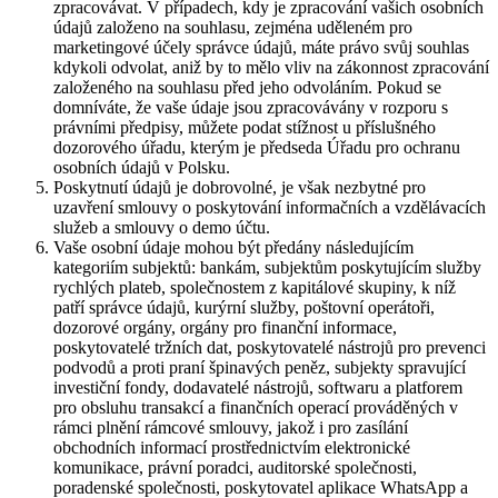
zpracovávat. V případech, kdy je zpracování vašich osobních
údajů založeno na souhlasu, zejména uděleném pro
marketingové účely správce údajů, máte právo svůj souhlas
kdykoli odvolat, aniž by to mělo vliv na zákonnost zpracování
založeného na souhlasu před jeho odvoláním. Pokud se
domníváte, že vaše údaje jsou zpracovávány v rozporu s
právními předpisy, můžete podat stížnost u příslušného
dozorového úřadu, kterým je předseda Úřadu pro ochranu
osobních údajů v Polsku.
Poskytnutí údajů je dobrovolné, je však nezbytné pro
uzavření smlouvy o poskytování informačních a vzdělávacích
služeb a smlouvy o demo účtu.
Vaše osobní údaje mohou být předány následujícím
kategoriím subjektů: bankám, subjektům poskytujícím služby
rychlých plateb, společnostem z kapitálové skupiny, k níž
patří správce údajů, kurýrní služby, poštovní operátoři,
dozorové orgány, orgány pro finanční informace,
poskytovatelé tržních dat, poskytovatelé nástrojů pro prevenci
podvodů a proti praní špinavých peněz, subjekty spravující
investiční fondy, dodavatelé nástrojů, softwaru a platforem
pro obsluhu transakcí a finančních operací prováděných v
rámci plnění rámcové smlouvy, jakož i pro zasílání
obchodních informací prostřednictvím elektronické
komunikace, právní poradci, auditorské společnosti,
poradenské společnosti, poskytovatel aplikace WhatsApp a