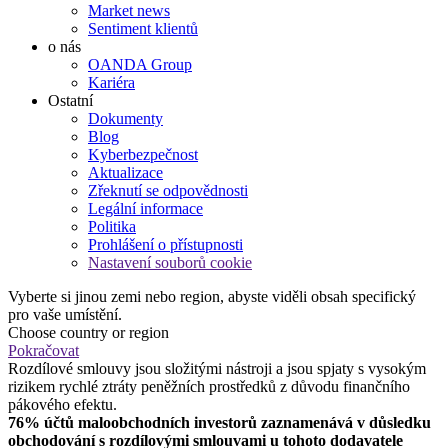
Market news
Sentiment klientů
o nás
OANDA Group
Kariéra
Ostatní
Dokumenty
Blog
Kyberbezpečnost
Aktualizace
Zřeknutí se odpovědnosti
Legální informace
Politika
Prohlášení o přístupnosti
Nastavení souborů cookie
Vyberte si jinou zemi nebo region, abyste viděli obsah specifický
pro vaše umístění.
Choose country or region
Pokračovat
Rozdílové smlouvy jsou složitými nástroji a jsou spjaty s vysokým
rizikem rychlé ztráty peněžních prostředků z důvodu finančního
pákového efektu.
76% účtů maloobchodních investorů zaznamenává v důsledku
obchodování s rozdílovými smlouvami u tohoto dodavatele