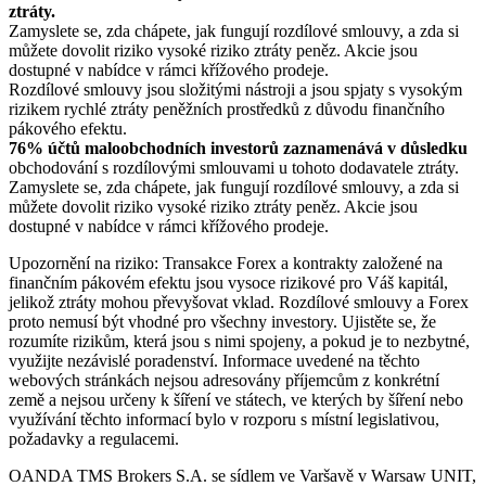
ztráty.
Zamyslete se, zda chápete, jak fungují rozdílové smlouvy, a zda si
můžete dovolit riziko vysoké riziko ztráty peněz. Akcie jsou
dostupné v nabídce v rámci křížového prodeje.
Rozdílové smlouvy jsou složitými nástroji a jsou spjaty s vysokým
rizikem rychlé ztráty peněžních prostředků z důvodu finančního
pákového efektu.
76% účtů maloobchodních investorů zaznamenává v důsledku
obchodování s rozdílovými smlouvami u tohoto dodavatele ztráty.
Zamyslete se, zda chápete, jak fungují rozdílové smlouvy, a zda si
můžete dovolit riziko vysoké riziko ztráty peněz. Akcie jsou
dostupné v nabídce v rámci křížového prodeje.
Upozornění na riziko: Transakce Forex a kontrakty založené na
finančním pákovém efektu jsou vysoce rizikové pro Váš kapitál,
jelikož ztráty mohou převyšovat vklad. Rozdílové smlouvy a Forex
proto nemusí být vhodné pro všechny investory. Ujistěte se, že
rozumíte rizikům, která jsou s nimi spojeny, a pokud je to nezbytné,
využijte nezávislé poradenství. Informace uvedené na těchto
webových stránkách nejsou adresovány příjemcům z konkrétní
země a nejsou určeny k šíření ve státech, ve kterých by šíření nebo
využívání těchto informací bylo v rozporu s místní legislativou,
požadavky a regulacemi.
OANDA TMS Brokers S.A. se sídlem ve Varšavě v Warsaw UNIT,