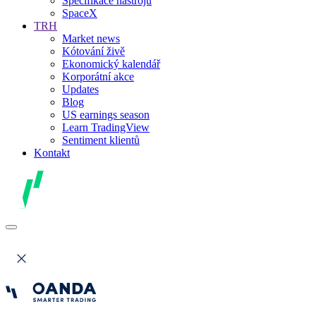
Specifikace nástrojů
SpaceX
TRH
Market news
Kótování živě
Ekonomický kalendář
Korporátní akce
Updates
Blog
US earnings season
Learn TradingView
Sentiment klientů
Kontakt