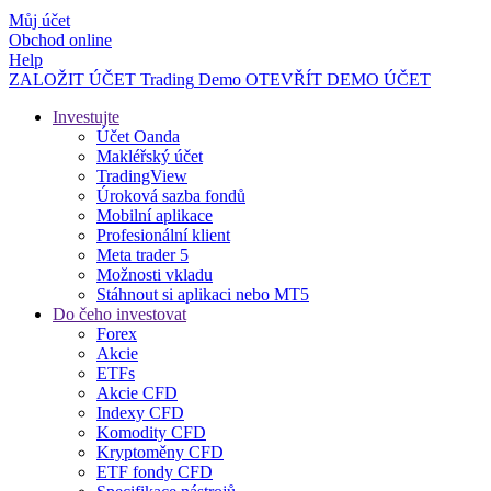
Můj účet
Obchod online
Help
ZALOŽIT ÚČET
Trading
Demo
OTEVŘÍT DEMO ÚČET
Investujte
Účet Oanda
Makléřský účet
TradingView
Úroková sazba fondů
Mobilní aplikace
Profesionální klient
Meta trader 5
Možnosti vkladu
Stáhnout si aplikaci nebo MT5
Do čeho investovat
Forex
Akcie
ETFs
Akcie CFD
Indexy CFD
Komodity CFD
Kryptoměny CFD
ETF fondy CFD