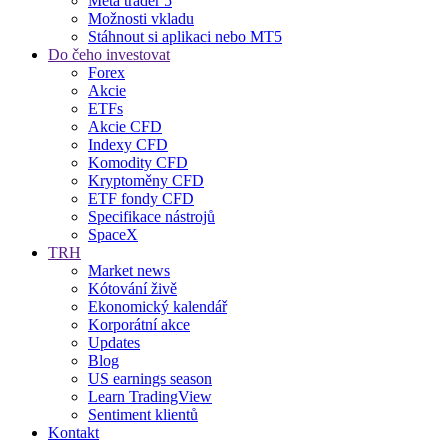
Meta trader 5
Možnosti vkladu
Stáhnout si aplikaci nebo MT5
Do čeho investovat
Forex
Akcie
ETFs
Akcie CFD
Indexy CFD
Komodity CFD
Kryptoměny CFD
ETF fondy CFD
Specifikace nástrojů
SpaceX
TRH
Market news
Kótování živě
Ekonomický kalendář
Korporátní akce
Updates
Blog
US earnings season
Learn TradingView
Sentiment klientů
Kontakt