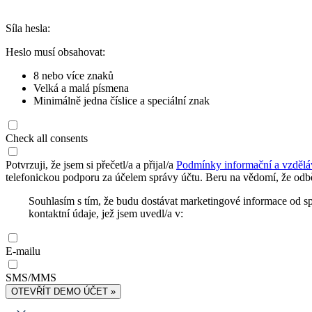
Síla hesla:
Heslo musí obsahovat:
8 nebo více znaků
Velká a malá písmena
Minimálně jedna číslice a speciální znak
Check all consents
Potvrzuji, že jsem si přečetl/a a přijal/a
Podmínky informační a vzdělá
telefonickou podporu za účelem správy účtu. Beru na vědomí, že odbě
Souhlasím s tím, že budu dostávat marketingové informace od s
kontaktní údaje, jež jsem uvedl/a v:
E-mailu
SMS/MMS
OTEVŘÍT DEMO ÚČET »