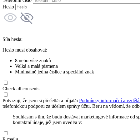
Telefonní číslo
Heslo
Síla hesla:
Heslo musí obsahovat:
8 nebo více znaků
Velká a malá písmena
Minimálně jedna číslice a speciální znak
Check all consents
Potvrzuji, že jsem si přečetl/a a přijal/a
Podmínky informační a vzdělá
telefonickou podporu za účelem správy účtu. Beru na vědomí, že odbě
Souhlasím s tím, že budu dostávat marketingové informace od s
kontaktní údaje, jež jsem uvedl/a v:
E-mailu