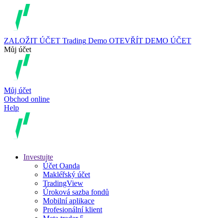
ZALOŽIT ÚČET
Trading
Demo
OTEVŘÍT DEMO ÚČET
Můj účet
Můj účet
Obchod online
Help
Investujte
Účet Oanda
Makléřský účet
TradingView
Úroková sazba fondů
Mobilní aplikace
Profesionální klient