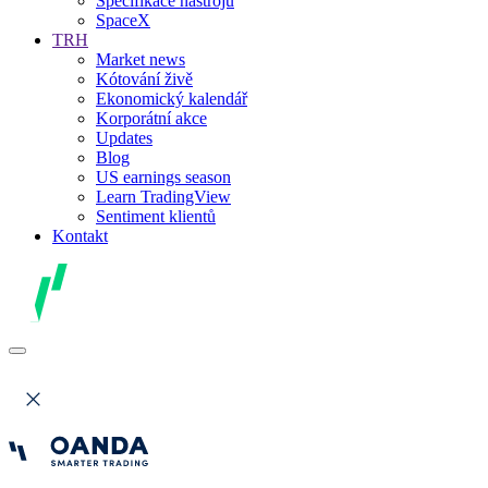
Specifikace nástrojů
SpaceX
TRH
Market news
Kótování živě
Ekonomický kalendář
Korporátní akce
Updates
Blog
US earnings season
Learn TradingView
Sentiment klientů
Kontakt