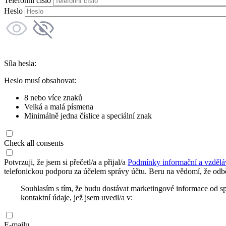
Telefonní číslo
Heslo
Síla hesla:
Heslo musí obsahovat:
8 nebo více znaků
Velká a malá písmena
Minimálně jedna číslice a speciální znak
Check all consents
Potvrzuji, že jsem si přečetl/a a přijal/a
Podmínky informační a vzdělá
telefonickou podporu za účelem správy účtu. Beru na vědomí, že odbě
Souhlasím s tím, že budu dostávat marketingové informace od s
kontaktní údaje, jež jsem uvedl/a v:
E-mailu