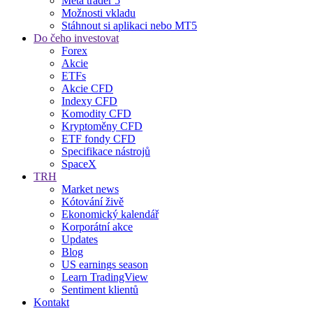
Meta trader 5
Možnosti vkladu
Stáhnout si aplikaci nebo MT5
Do čeho investovat
Forex
Akcie
ETFs
Akcie CFD
Indexy CFD
Komodity CFD
Kryptoměny CFD
ETF fondy CFD
Specifikace nástrojů
SpaceX
TRH
Market news
Kótování živě
Ekonomický kalendář
Korporátní akce
Updates
Blog
US earnings season
Learn TradingView
Sentiment klientů
Kontakt