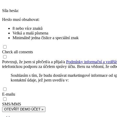
Síla hesla:
Heslo musí obsahovat:
8 nebo více znaků
Velká a malá písmena
Minimálně jedna číslice a speciální znak
Check all consents
Potvrzuji, že jsem si přečetl/a a přijal/a
Podmínky informační a vzdělá
telefonickou podporu za účelem správy účtu. Beru na vědomí, že odbě
Souhlasím s tím, že budu dostávat marketingové informace od s
kontaktní údaje, jež jsem uvedl/a v:
E-mailu
SMS/MMS
OTEVŘÍT DEMO ÚČET »