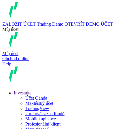
ZALOŽIT ÚČET
Trading
Demo
OTEVŘÍT DEMO ÚČET
Můj účet
Můj účet
Obchod online
Help
Investujte
Účet Oanda
Makléřský účet
TradingView
Úroková sazba fondů
Mobilní aplikace
Profesionální klient