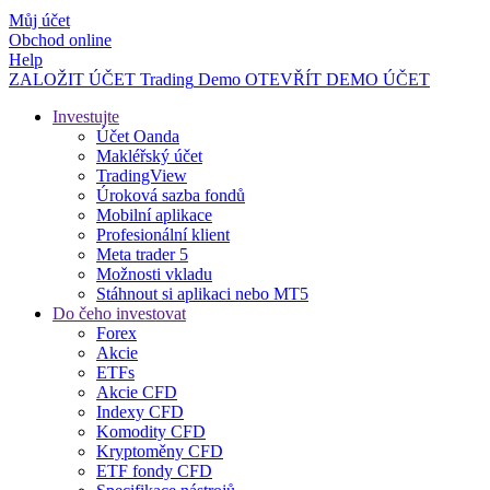
Můj účet
Obchod online
Help
ZALOŽIT ÚČET
Trading
Demo
OTEVŘÍT DEMO ÚČET
Investujte
Účet Oanda
Makléřský účet
TradingView
Úroková sazba fondů
Mobilní aplikace
Profesionální klient
Meta trader 5
Možnosti vkladu
Stáhnout si aplikaci nebo MT5
Do čeho investovat
Forex
Akcie
ETFs
Akcie CFD
Indexy CFD
Komodity CFD
Kryptoměny CFD
ETF fondy CFD