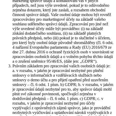
marketing správce údajů a kontaktování vás v jiných
případech, než jsou výše uvedené, pokud je to odůvodněno
zejména dotazem, který jste zaslali, a rozsahem obchodní
činnosti správce údajů. Vaše osobní údaje mohou být rovněž
zpracovávány pro marketingové účely na základě vašeho
souhlasu uděleného správci údajů. Zpracování pro jiné než
výše uvedené účely může být prováděno: (i) na základě
získání dodatečného souhlasu, (ii) na základě platných
právních předpisů, nebo (iii) pokud je to slučitelné s účelem,
pro který byly osobní údaje původně shromážděny (čl. 6 odst.
4 nařízení Evropského parlamentu a Rady (EU) 2016/679 ze
dne 27. dubna 2016 o ochraně fyzických osob v souvislosti se
zpracováním osobních údajů a o volném pohybu těchto údajů
a o zrušení směrnice 95/46/ES, (dále jen: „GDPR“).
Právním základem pro zpracování vašich osobních údajů je:
a. v rozsahu, v jakém je zpracování nezbytné pro plnění
smlouvy o informačních a vzdělávacích službách nebo
smlouvy o demo účtu a pro přijetí opatření před uzavřením
smlouvy – čl. 6 odst. 1 písm. b) GDPR; b. v rozsahu, v jakém
je zpracování údajů nezbytné pro to, aby správce údajů mohl
plnit své zákonné povinnosti, spočívající zejména v
dodržování předpisů – čl. 6 odst. 1 písm. c) GDPR; c. v
rozsahu, v jakém je zpracování nezbytné pro účely
vyplývající z oprávněných zájmů správce, jako je provádění
nezbytných vyúčtování a uplatňování nároků vyplývajících z