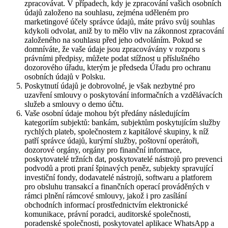
zpracovávat. V případech, kdy je zpracování vašich osobních
údajů založeno na souhlasu, zejména uděleném pro
marketingové účely správce údajů, máte právo svůj souhlas
kdykoli odvolat, aniž by to mělo vliv na zákonnost zpracování
založeného na souhlasu před jeho odvoláním. Pokud se
domníváte, že vaše údaje jsou zpracovávány v rozporu s
právními předpisy, můžete podat stížnost u příslušného
dozorového úřadu, kterým je předseda Úřadu pro ochranu
osobních údajů v Polsku.
Poskytnutí údajů je dobrovolné, je však nezbytné pro
uzavření smlouvy o poskytování informačních a vzdělávacích
služeb a smlouvy o demo účtu.
Vaše osobní údaje mohou být předány následujícím
kategoriím subjektů: bankám, subjektům poskytujícím služby
rychlých plateb, společnostem z kapitálové skupiny, k níž
patří správce údajů, kurýrní služby, poštovní operátoři,
dozorové orgány, orgány pro finanční informace,
poskytovatelé tržních dat, poskytovatelé nástrojů pro prevenci
podvodů a proti praní špinavých peněz, subjekty spravující
investiční fondy, dodavatelé nástrojů, softwaru a platforem
pro obsluhu transakcí a finančních operací prováděných v
rámci plnění rámcové smlouvy, jakož i pro zasílání
obchodních informací prostřednictvím elektronické
komunikace, právní poradci, auditorské společnosti,
poradenské společnosti, poskytovatel aplikace WhatsApp a