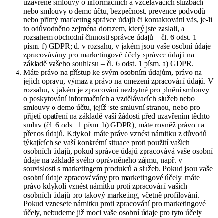
uzavřené smlouvy o informačních a vzdělávacích službách
nebo smlouvy o demo účtu, bezpečnost, prevence podvodů
nebo přímý marketing správce údajů či kontaktování vás, je-li
to odůvodněno zejména dotazem, který jste zaslali, a
rozsahem obchodní činnosti správce údajů – čl. 6 odst. 1
písm. f) GDPR; d. v rozsahu, v jakém jsou vaše osobní údaje
zpracovávány pro marketingové účely správce údajů na
základě vašeho souhlasu – čl. 6 odst. 1 písm. a) GDPR.
Máte právo na přístup ke svým osobním údajům, právo na
jejich opravu, výmaz a právo na omezení zpracování údajů. V
rozsahu, v jakém je zpracování nezbytné pro plnění smlouvy
o poskytování informačních a vzdělávacích služeb nebo
smlouvy o demo účtu, jejíž jste smluvní stranou, nebo pro
přijetí opatření na základě vaší žádosti před uzavřením těchto
smluv (čl. 6 odst. 1 písm. b) GDPR), máte rovněž právo na
přenos údajů. Kdykoli máte právo vznést námitku z důvodů
týkajících se vaší konkrétní situace proti použití vašich
osobních údajů, pokud správce údajů zpracovává vaše osobní
údaje na základě svého oprávněného zájmu, např. v
souvislosti s marketingem produktů a služeb. Pokud jsou vaše
osobní údaje zpracovávány pro marketingové účely, máte
právo kdykoli vznést námitku proti zpracování vašich
osobních údajů pro takový marketing, včetně profilování.
Pokud vznesete námitku proti zpracování pro marketingové
účely, nebudeme již moci vaše osobní údaje pro tyto účely