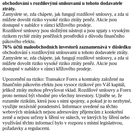
obchodování s rozdílovými smlouvami u tohoto dodavatele
ztráty.
Zamyslete se, zda chápete, jak fungují rozdílové smlouvy, a zda si
můžete dovolit riziko vysoké riziko ztráty peněz. Akcie jsou
dostupné v nabídce v rámci křížového prodeje.
Rozdílové smlouvy jsou složitými nástroji a jsou spjaty s vysokým
rizikem rychlé ztráty peněžních prostředků z důvodu finančního
pákového efektu.
76% účtů maloobchodních investorů zaznamenává v důsledku
obchodování s rozdílovými smlouvami u tohoto dodavatele ztráty.
Zamyslete se, zda chápete, jak fungují rozdílové smlouvy, a zda si
můžete dovolit riziko vysoké riziko ztráty peněz. Akcie jsou
dostupné v nabídce v rámci křížového prodeje.
Upozornění na riziko: Transakce Forex a kontrakty založené na
finančním pákovém efektu jsou vysoce rizikové pro Váš kapitál,
jelikož ztráty mohou převyšovat vklad. Rozdílové smlouvy a Forex
proto nemusí být vhodné pro všechny investory. Ujistěte se, že
rozumíte rizikům, která jsou s nimi spojeny, a pokud je to nezbytné,
využijte nezávislé poradenství. Informace uvedené na těchto
webových stránkách nejsou adresovány příjemcům z konkrétní
země a nejsou určeny k šíření ve státech, ve kterých by šíření nebo
využívání těchto informací bylo v rozporu s místní legislativou,
požadavky a regulacemi.