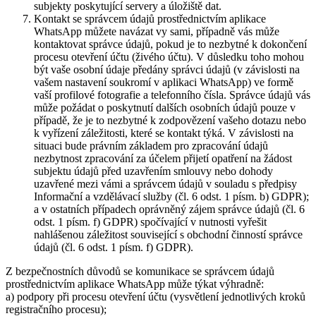
subjekty poskytující servery a úložiště dat.
Kontakt se správcem údajů prostřednictvím aplikace
WhatsApp můžete navázat vy sami, případně vás může
kontaktovat správce údajů, pokud je to nezbytné k dokončení
procesu otevření účtu (živého účtu). V důsledku toho mohou
být vaše osobní údaje předány správci údajů (v závislosti na
vašem nastavení soukromí v aplikaci WhatsApp) ve formě
vaší profilové fotografie a telefonního čísla. Správce údajů vás
může požádat o poskytnutí dalších osobních údajů pouze v
případě, že je to nezbytné k zodpovězení vašeho dotazu nebo
k vyřízení záležitosti, které se kontakt týká. V závislosti na
situaci bude právním základem pro zpracování údajů
nezbytnost zpracování za účelem přijetí opatření na žádost
subjektu údajů před uzavřením smlouvy nebo dohody
uzavřené mezi vámi a správcem údajů v souladu s předpisy
Informační a vzdělávací služby (čl. 6 odst. 1 písm. b) GDPR);
a v ostatních případech oprávněný zájem správce údajů (čl. 6
odst. 1 písm. f) GDPR) spočívající v nutnosti vyřešit
nahlášenou záležitost související s obchodní činností správce
údajů (čl. 6 odst. 1 písm. f) GDPR).
Z bezpečnostních důvodů se komunikace se správcem údajů
prostřednictvím aplikace WhatsApp může týkat výhradně:
a) podpory při procesu otevření účtu (vysvětlení jednotlivých kroků
registračního procesu);