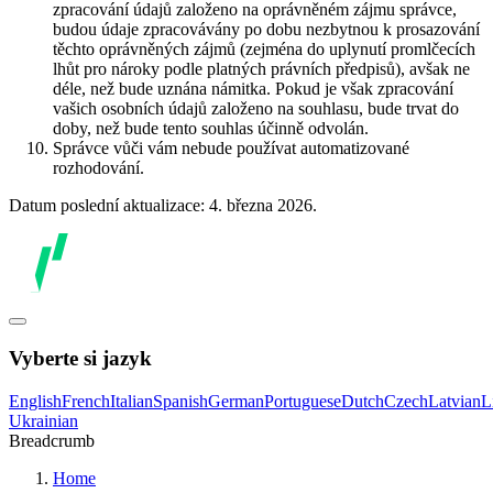
zpracování údajů založeno na oprávněném zájmu správce,
budou údaje zpracovávány po dobu nezbytnou k prosazování
těchto oprávněných zájmů (zejména do uplynutí promlčecích
lhůt pro nároky podle platných právních předpisů), avšak ne
déle, než bude uznána námitka. Pokud je však zpracování
vašich osobních údajů založeno na souhlasu, bude trvat do
doby, než bude tento souhlas účinně odvolán.
Správce vůči vám nebude používat automatizované
rozhodování.
Datum poslední aktualizace: 4. března 2026.
Vyberte si jazyk
English
French
Italian
Spanish
German
Portuguese
Dutch
Czech
Latvian
L
Ukrainian
Breadcrumb
Home