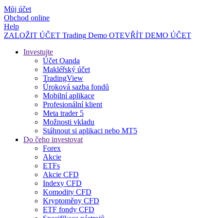
Můj účet
Obchod online
Help
ZALOŽIT ÚČET
Trading
Demo
OTEVŘÍT DEMO ÚČET
Investujte
Účet Oanda
Makléřský účet
TradingView
Úroková sazba fondů
Mobilní aplikace
Profesionální klient
Meta trader 5
Možnosti vkladu
Stáhnout si aplikaci nebo MT5
Do čeho investovat
Forex
Akcie
ETFs
Akcie CFD
Indexy CFD
Komodity CFD
Kryptoměny CFD
ETF fondy CFD