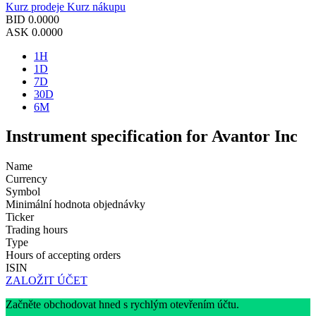
Kurz prodeje
Kurz nákupu
BID
0.0000
ASK
0.0000
1H
1D
7D
30D
6M
Instrument specification for Avantor Inc
Name
Currency
Symbol
Minimální hodnota objednávky
Ticker
Trading hours
Type
Hours of accepting orders
ISIN
ZALOŽIT ÚČET
Začněte obchodovat hned s rychlým otevřením účtu.