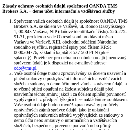
Zásady ochrany osobních údajů společnosti OANDA TMS
Brokers S.A. – demo účet, informační a vzdělávací služby
Správcem vašich osobních údajů je společnost OANDA TMS
Brokers S.A. se sídlem ve Varšavě, ul. Rondo Daszyńskiego
1, 00-843 Varšava, NIP (daňové identifikační číslo): 526-275-
91-31, pro kterou vede Okresní soud pro hlavní město
Varšavu ve Varšavě, XIII. obchodní oddělení Národního
soudního rejstříku, registrační spisy pod číslem KRS:
0000204776, základní kapitál 3 537 560 PLN (plně
splacený). Pověřenec pro ochranu osobních údajů jmenovaný
správcem údajů je k dispozici na e-mailové adrese:
odo@tms.pl
.
Vaše osobní údaje budou zpracovávány za účelem uzavření a
plnění smlouvy o poskytování informačních a vzdělávacích
služeb a smlouvy o demo účtu mezi vámi a správcem údajů, a
to včetně přijetí opatření na žádost subjektu údajů před
uzavřením těchto smluv, jakož i za účelem splnění povinností
vyplývajících z předpisů týkajících se nakládání se souhlasem.
Vaše osobní údaje budou rovněž zpracovávány pro účely
oprávněných zájmů správce údajů, jako je uplatnění
oprávněných smluvních nároků vyplývajících ze smlouvy o
demo účtu nebo smlouvy o informačních a vzdělávacích
službách, bezpečnost, prevence podvodů nebo přímý