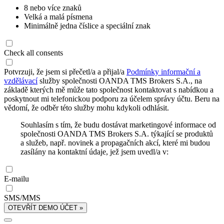
8 nebo více znaků
Velká a malá písmena
Minimálně jedna číslice a speciální znak
Check all consents
Potvrzuji, že jsem si přečetl/a a přijal/a
Podmínky informační a
vzdělávací
služby společnosti OANDA TMS Brokers S.A., na
základě kterých mě může tato společnost kontaktovat s nabídkou a
poskytnout mi telefonickou podporu za účelem správy účtu. Beru na
vědomí, že odběr této služby mohu kdykoli odhlásit.
Souhlasím s tím, že budu dostávat marketingové informace od
společnosti OANDA TMS Brokers S.A. týkající se produktů
a služeb, např. novinek a propagačních akcí, které mi budou
zasílány na kontaktní údaje, jež jsem uvedl/a v:
E-mailu
SMS/MMS
OTEVŘÍT DEMO ÚČET »