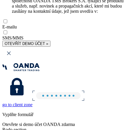
společnosti OANDA TMS Brokers S.A. týkající se produktů
a služeb, např. novinek a propagačních akcí, které mi budou
zasílány na kontaktní údaje, jež jsem uvedl/a v:
E-mailu
SMS/MMS
OTEVŘÍT DEMO ÚČET »
go to client zone
Vyplňte formulář
Otevřete si demo účet OANDA zdarma
Rodo section