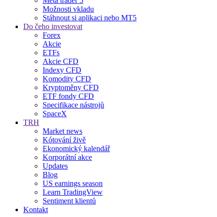
Meta trader 5
Možnosti vkladu
Stáhnout si aplikaci nebo MT5
Do čeho investovat
Forex
Akcie
ETFs
Akcie CFD
Indexy CFD
Komodity CFD
Kryptoměny CFD
ETF fondy CFD
Specifikace nástrojů
SpaceX
TRH
Market news
Kótování živě
Ekonomický kalendář
Korporátní akce
Updates
Blog
US earnings season
Learn TradingView
Sentiment klientů
Kontakt