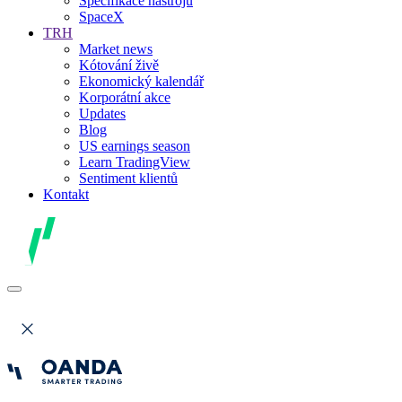
Specifikace nástrojů
SpaceX
TRH
Market news
Kótování živě
Ekonomický kalendář
Korporátní akce
Updates
Blog
US earnings season
Learn TradingView
Sentiment klientů
Kontakt