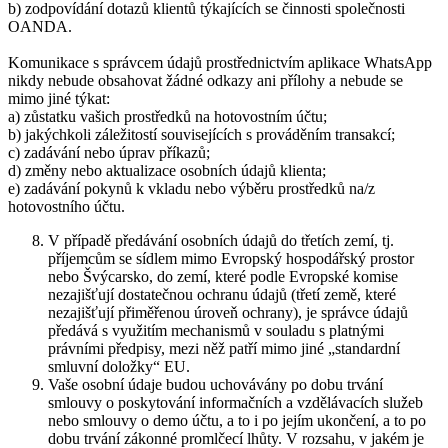
b) zodpovídání dotazů klientů týkajících se činnosti společnosti
OANDA.
Komunikace s správcem údajů prostřednictvím aplikace WhatsApp
nikdy nebude obsahovat žádné odkazy ani přílohy a nebude se
mimo jiné týkat:
a) zůstatku vašich prostředků na hotovostním účtu;
b) jakýchkoli záležitostí souvisejících s prováděním transakcí;
c) zadávání nebo úprav příkazů;
d) změny nebo aktualizace osobních údajů klienta;
e) zadávání pokynů k vkladu nebo výběru prostředků na/z
hotovostního účtu.
V případě předávání osobních údajů do třetích zemí, tj.
příjemcům se sídlem mimo Evropský hospodářský prostor
nebo Švýcarsko, do zemí, které podle Evropské komise
nezajišťují dostatečnou ochranu údajů (třetí země, které
nezajišťují přiměřenou úroveň ochrany), je správce údajů
předává s využitím mechanismů v souladu s platnými
právními předpisy, mezi něž patří mimo jiné „standardní
smluvní doložky“ EU.
Vaše osobní údaje budou uchovávány po dobu trvání
smlouvy o poskytování informačních a vzdělávacích služeb
nebo smlouvy o demo účtu, a to i po jejím ukončení, a to po
dobu trvání zákonné promlčecí lhůty. V rozsahu, v jakém je