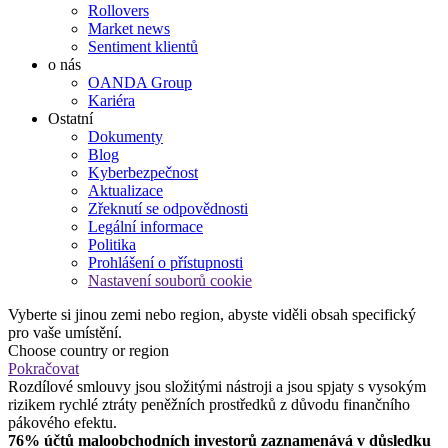
Rollovers
Market news
Sentiment klientů
o nás
OANDA Group
Kariéra
Ostatní
Dokumenty
Blog
Kyberbezpečnost
Aktualizace
Zřeknutí se odpovědnosti
Legální informace
Politika
Prohlášení o přístupnosti
Nastavení souborů cookie
Vyberte si jinou zemi nebo region, abyste viděli obsah specifický
pro vaše umístění.
Choose country or region
Pokračovat
Rozdílové smlouvy jsou složitými nástroji a jsou spjaty s vysokým
rizikem rychlé ztráty peněžních prostředků z důvodu finančního
pákového efektu.
76% účtů maloobchodních investorů zaznamenává v důsledku