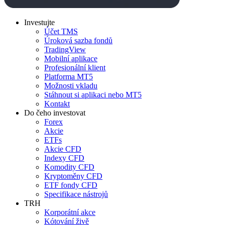
Investujte
Účet TMS
Úroková sazba fondů
TradingView
Mobilní aplikace
Profesionální klient
Platforma MT5
Možnosti vkladu
Stáhnout si aplikaci nebo MT5
Kontakt
Do čeho investovat
Forex
Akcie
ETFs
Akcie CFD
Indexy CFD
Komodity CFD
Kryptoměny CFD
ETF fondy CFD
Specifikace nástrojů
TRH
Korporátní akce
Kótování živě