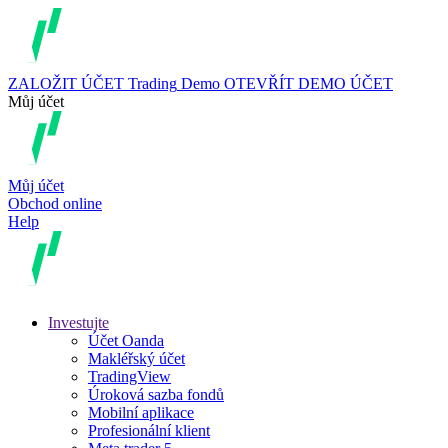
ZALOŽIT ÚČET
Trading
Demo
OTEVŘÍT DEMO ÚČET
Můj účet
Můj účet
Obchod online
Help
Investujte
Účet Oanda
Makléřský účet
TradingView
Úroková sazba fondů
Mobilní aplikace
Profesionální klient