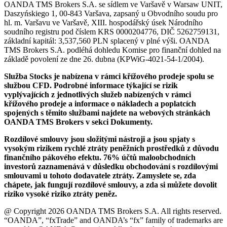
OANDA TMS Brokers S.A. se sídlem ve Varšavě v Warsaw UNIT,
Daszyńskiego 1, 00-843 Varšava, zapsaný u Obvodního soudu pro
hl. m. Varšavu ve Varšavě, XIII. hospodářský úsek Národního
soudního registru pod číslem KRS 0000204776, DIČ 5262759131,
základní kapitál: 3,537,560 PLN splacený v plné výši. OANDA
TMS Brokers S.A. podléhá dohledu Komise pro finanční dohled na
základě povolení ze dne 26. dubna (KPWiG-4021-54-1/2004).
Služba Stocks je nabízena v rámci křížového prodeje spolu se
službou CFD. Podrobné informace týkající se rizik
vyplývajících z jednotlivých služeb nabízených v rámci
křížového prodeje a informace o nákladech a poplatcích
spojených s těmito službami najdete na webových stránkách
OANDA TMS Brokers v sekci Dokumenty.
Rozdílové smlouvy jsou složitými nástroji a jsou spjaty s
vysokým rizikem rychlé ztráty peněžních prostředků z důvodu
finančního pákového efektu. 76% účtů maloobchodních
investorů zaznamenává v důsledku obchodování s rozdílovými
smlouvami u tohoto dodavatele ztráty. Zamyslete se, zda
chápete, jak fungují rozdílové smlouvy, a zda si můžete dovolit
riziko vysoké riziko ztráty peněz.
@ Copyright 2026 OANDA TMS Brokers S.A. All rights reserved.
“OANDA”, “fxTrade” and OANDA’s “fx” family of trademarks are