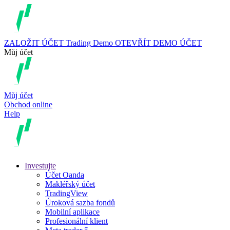
ZALOŽIT ÚČET
Trading
Demo
OTEVŘÍT DEMO ÚČET
Můj účet
Můj účet
Obchod online
Help
Investujte
Účet Oanda
Makléřský účet
TradingView
Úroková sazba fondů
Mobilní aplikace
Profesionální klient