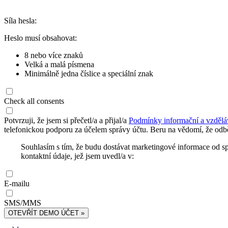
Síla hesla:
Heslo musí obsahovat:
8 nebo více znaků
Velká a malá písmena
Minimálně jedna číslice a speciální znak
Check all consents
Potvrzuji, že jsem si přečetl/a a přijal/a
Podmínky informační a vzdělá
telefonickou podporu za účelem správy účtu. Beru na vědomí, že odbě
Souhlasím s tím, že budu dostávat marketingové informace od s
kontaktní údaje, jež jsem uvedl/a v:
E-mailu
SMS/MMS
OTEVŘÍT DEMO ÚČET »