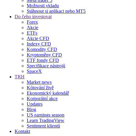
Meta trader 5
Možnosti vkladu
Stáhnout si aplikaci nebo MT5
Do čeho investovat
Forex
Akcie
ETFs
Akcie CFD
Indexy CFD
Komodity CFD
Kryptoměny CFD
ETF fondy CFD
Specifikace nástrojů
SpaceX
TRH
Market news
Kótování živě
Ekonomický kalendář
Korporátní akce
Updates
Blog
US earnings season
Learn TradingView
Sentiment klientů
Kontakt