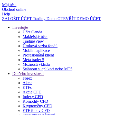
Můj účet
Obchod online
Help
ZALOŽIT ÚČET
Trading
Demo
OTEVŘÍT DEMO ÚČET
Investujte
Účet Oanda
Makléřský účet
TradingView
Úroková sazba fondů
Mobilní aplikace
Profesionální klient
Meta trader 5
Možnosti vkladu
Stáhnout si aplikaci nebo MT5
Do čeho investovat
Forex
Akcie
ETFs
Akcie CFD
Indexy CFD
Komodity CFD
Kryptoměny CFD
ETF fondy CFD