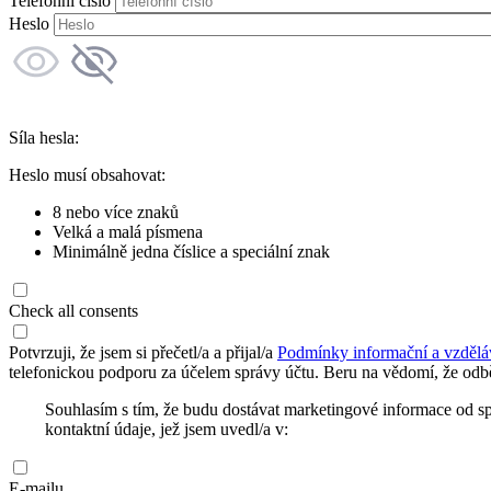
Telefonní číslo
Heslo
Síla hesla:
Heslo musí obsahovat:
8 nebo více znaků
Velká a malá písmena
Minimálně jedna číslice a speciální znak
Check all consents
Potvrzuji, že jsem si přečetl/a a přijal/a
Podmínky informační a vzdělá
telefonickou podporu za účelem správy účtu. Beru na vědomí, že odbě
Souhlasím s tím, že budu dostávat marketingové informace od s
kontaktní údaje, jež jsem uvedl/a v:
E-mailu