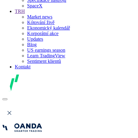
Specifikace nástrojů
SpaceX
TRH
Market news
Kótování živě
Ekonomický kalendář
Korporátní akce
Updates
Blog
US earnings season
Learn TradingView
Sentiment klientů
Kontakt