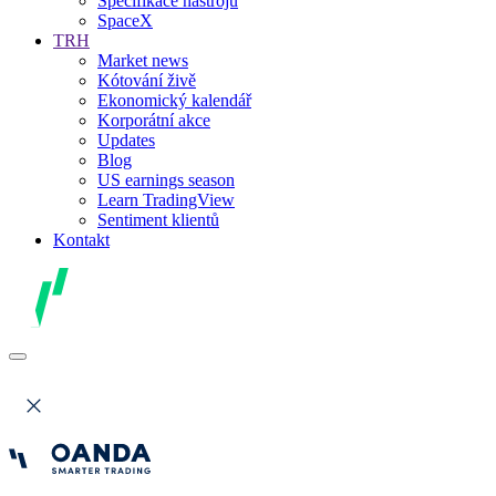
Specifikace nástrojů
SpaceX
TRH
Market news
Kótování živě
Ekonomický kalendář
Korporátní akce
Updates
Blog
US earnings season
Learn TradingView
Sentiment klientů
Kontakt