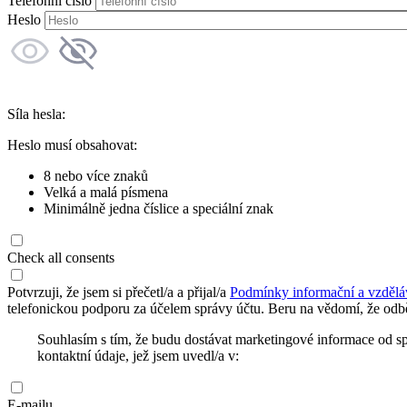
Telefonní číslo
Heslo
Síla hesla:
Heslo musí obsahovat:
8 nebo více znaků
Velká a malá písmena
Minimálně jedna číslice a speciální znak
Check all consents
Potvrzuji, že jsem si přečetl/a a přijal/a
Podmínky informační a vzdělá
telefonickou podporu za účelem správy účtu. Beru na vědomí, že odbě
Souhlasím s tím, že budu dostávat marketingové informace od s
kontaktní údaje, jež jsem uvedl/a v:
E-mailu