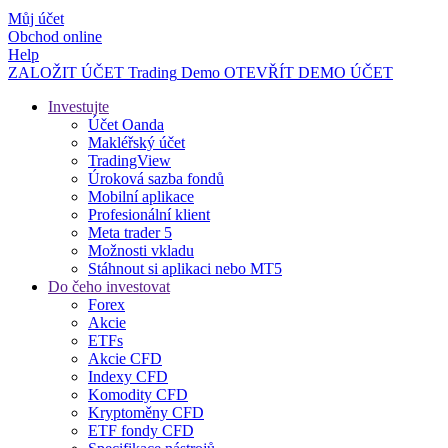
Můj účet
Obchod online
Help
ZALOŽIT ÚČET
Trading
Demo
OTEVŘÍT DEMO ÚČET
Investujte
Účet Oanda
Makléřský účet
TradingView
Úroková sazba fondů
Mobilní aplikace
Profesionální klient
Meta trader 5
Možnosti vkladu
Stáhnout si aplikaci nebo MT5
Do čeho investovat
Forex
Akcie
ETFs
Akcie CFD
Indexy CFD
Komodity CFD
Kryptoměny CFD
ETF fondy CFD