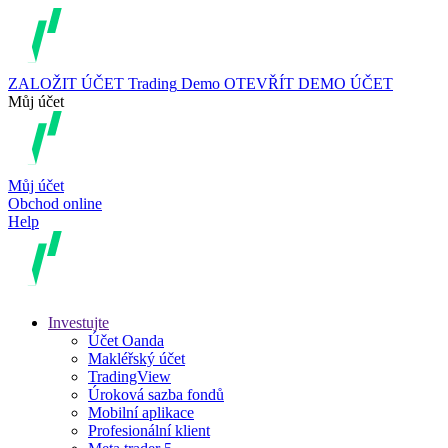
ZALOŽIT ÚČET
Trading
Demo
OTEVŘÍT DEMO ÚČET
Můj účet
Můj účet
Obchod online
Help
Investujte
Účet Oanda
Makléřský účet
TradingView
Úroková sazba fondů
Mobilní aplikace
Profesionální klient