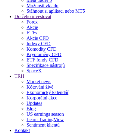
Meta trader 5
Možnosti vkladu
Stáhnout si aplikaci nebo MT5
Do čeho investovat
Forex
Akcie
ETFs
Akcie CFD
Indexy CFD
Komodity CFD
Kryptoměny CFD
ETF fondy CFD
Specifikace nástrojů
SpaceX
TRH
Market news
Kótování živě
Ekonomický kalendář
Korporátní akce
Updates
Blog
US earnings season
Learn TradingView
Sentiment klientů
Kontakt