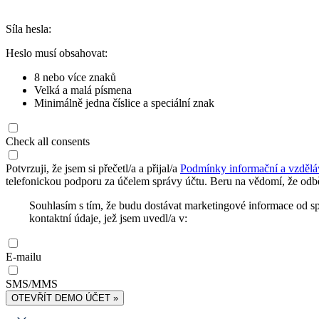
Síla hesla:
Heslo musí obsahovat:
8 nebo více znaků
Velká a malá písmena
Minimálně jedna číslice a speciální znak
Check all consents
Potvrzuji, že jsem si přečetl/a a přijal/a
Podmínky informační a vzdělá
telefonickou podporu za účelem správy účtu. Beru na vědomí, že odbě
Souhlasím s tím, že budu dostávat marketingové informace od s
kontaktní údaje, jež jsem uvedl/a v:
E-mailu
SMS/MMS
OTEVŘÍT DEMO ÚČET »