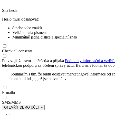
Síla hesla:
Heslo musí obsahovat:
8 nebo více znaků
Velká a malá písmena
Minimálně jedna číslice a speciální znak
Check all consents
Potvrzuji, že jsem si přečetl/a a přijal/a
Podmínky informační a vzdělá
telefonickou podporu za účelem správy účtu. Beru na vědomí, že odbě
Souhlasím s tím, že budu dostávat marketingové informace od s
kontaktní údaje, jež jsem uvedl/a v:
E-mailu
SMS/MMS
OTEVŘÍT DEMO ÚČET »