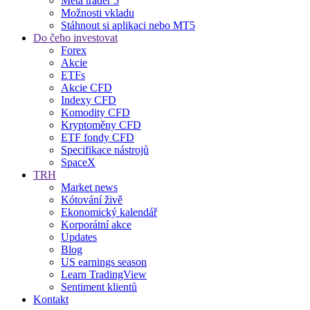
Meta trader 5
Možnosti vkladu
Stáhnout si aplikaci nebo MT5
Do čeho investovat
Forex
Akcie
ETFs
Akcie CFD
Indexy CFD
Komodity CFD
Kryptoměny CFD
ETF fondy CFD
Specifikace nástrojů
SpaceX
TRH
Market news
Kótování živě
Ekonomický kalendář
Korporátní akce
Updates
Blog
US earnings season
Learn TradingView
Sentiment klientů
Kontakt