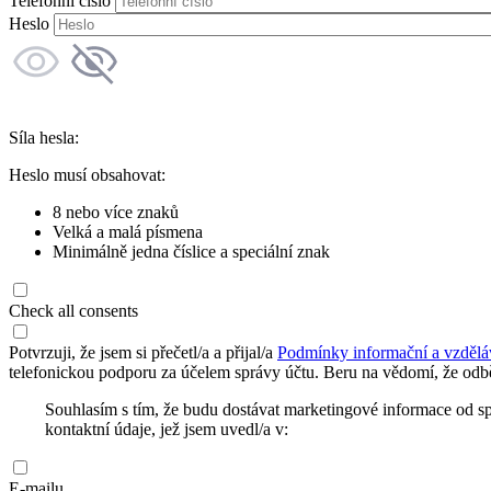
Telefonní číslo
Heslo
Síla hesla:
Heslo musí obsahovat:
8 nebo více znaků
Velká a malá písmena
Minimálně jedna číslice a speciální znak
Check all consents
Potvrzuji, že jsem si přečetl/a a přijal/a
Podmínky informační a vzdělá
telefonickou podporu za účelem správy účtu. Beru na vědomí, že odbě
Souhlasím s tím, že budu dostávat marketingové informace od s
kontaktní údaje, jež jsem uvedl/a v:
E-mailu