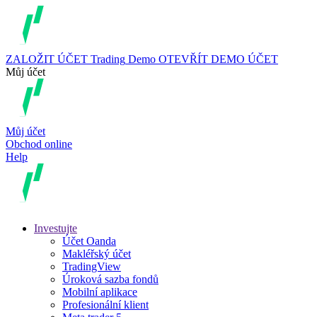
ZALOŽIT ÚČET
Trading
Demo
OTEVŘÍT DEMO ÚČET
Můj účet
Můj účet
Obchod online
Help
Investujte
Účet Oanda
Makléřský účet
TradingView
Úroková sazba fondů
Mobilní aplikace
Profesionální klient