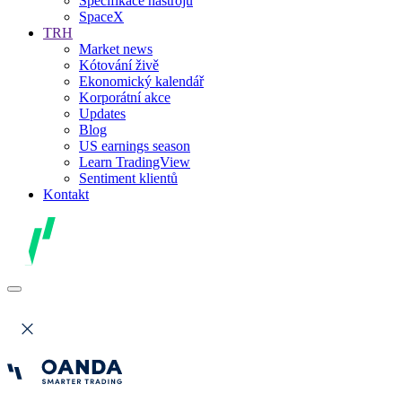
Specifikace nástrojů
SpaceX
TRH
Market news
Kótování živě
Ekonomický kalendář
Korporátní akce
Updates
Blog
US earnings season
Learn TradingView
Sentiment klientů
Kontakt