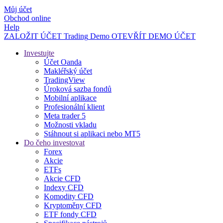
Můj účet
Obchod online
Help
ZALOŽIT ÚČET
Trading
Demo
OTEVŘÍT DEMO ÚČET
Investujte
Účet Oanda
Makléřský účet
TradingView
Úroková sazba fondů
Mobilní aplikace
Profesionální klient
Meta trader 5
Možnosti vkladu
Stáhnout si aplikaci nebo MT5
Do čeho investovat
Forex
Akcie
ETFs
Akcie CFD
Indexy CFD
Komodity CFD
Kryptoměny CFD
ETF fondy CFD