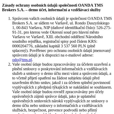
Zásady ochrany osobních údajů společnosti OANDA TMS
Brokers S.A. – demo účet, informační a vzdělávací služby
Správcem vašich osobních údajů je společnost OANDA TMS
Brokers S.A. se sídlem ve Varšavě, ul. Rondo Daszyńskiego
1, 00-843 Varšava, NIP (daňové identifikační číslo): 526-275-
91-31, pro kterou vede Okresní soud pro hlavní město
Varšavu ve Varšavě, XIII. obchodní oddělení Národního
soudního rejstříku, registrační spisy pod číslem KRS:
0000204776, základní kapitál 3 537 560 PLN (plně
splacený). Pověřenec pro ochranu osobních údajů jmenovaný
správcem údajů je k dispozici na e-mailové adrese:
odo@tms.pl
.
Vaše osobní údaje budou zpracovávány za účelem uzavření a
plnění smlouvy o poskytování informačních a vzdělávacích
služeb a smlouvy o demo účtu mezi vámi a správcem údajů, a
to včetně přijetí opatření na žádost subjektu údajů před
uzavřením těchto smluv, jakož i za účelem splnění povinností
vyplývajících z předpisů týkajících se nakládání se souhlasem.
Vaše osobní údaje budou rovněž zpracovávány pro účely
oprávněných zájmů správce údajů, jako je uplatnění
oprávněných smluvních nároků vyplývajících ze smlouvy o
demo účtu nebo smlouvy o informačních a vzdělávacích
službách, bezpečnost, prevence podvodů nebo přímý