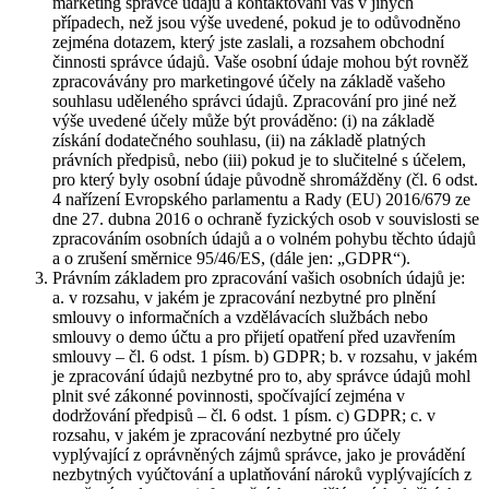
marketing správce údajů a kontaktování vás v jiných
případech, než jsou výše uvedené, pokud je to odůvodněno
zejména dotazem, který jste zaslali, a rozsahem obchodní
činnosti správce údajů. Vaše osobní údaje mohou být rovněž
zpracovávány pro marketingové účely na základě vašeho
souhlasu uděleného správci údajů. Zpracování pro jiné než
výše uvedené účely může být prováděno: (i) na základě
získání dodatečného souhlasu, (ii) na základě platných
právních předpisů, nebo (iii) pokud je to slučitelné s účelem,
pro který byly osobní údaje původně shromážděny (čl. 6 odst.
4 nařízení Evropského parlamentu a Rady (EU) 2016/679 ze
dne 27. dubna 2016 o ochraně fyzických osob v souvislosti se
zpracováním osobních údajů a o volném pohybu těchto údajů
a o zrušení směrnice 95/46/ES, (dále jen: „GDPR“).
Právním základem pro zpracování vašich osobních údajů je:
a. v rozsahu, v jakém je zpracování nezbytné pro plnění
smlouvy o informačních a vzdělávacích službách nebo
smlouvy o demo účtu a pro přijetí opatření před uzavřením
smlouvy – čl. 6 odst. 1 písm. b) GDPR; b. v rozsahu, v jakém
je zpracování údajů nezbytné pro to, aby správce údajů mohl
plnit své zákonné povinnosti, spočívající zejména v
dodržování předpisů – čl. 6 odst. 1 písm. c) GDPR; c. v
rozsahu, v jakém je zpracování nezbytné pro účely
vyplývající z oprávněných zájmů správce, jako je provádění
nezbytných vyúčtování a uplatňování nároků vyplývajících z