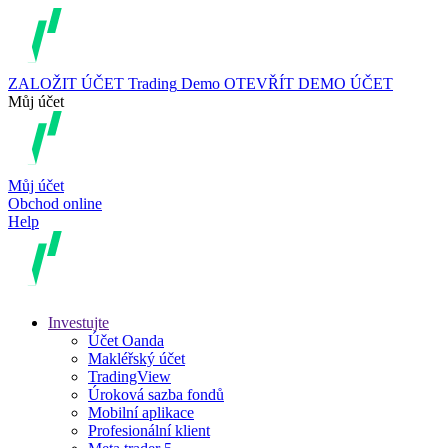
ZALOŽIT ÚČET
Trading
Demo
OTEVŘÍT DEMO ÚČET
Můj účet
Můj účet
Obchod online
Help
Investujte
Účet Oanda
Makléřský účet
TradingView
Úroková sazba fondů
Mobilní aplikace
Profesionální klient