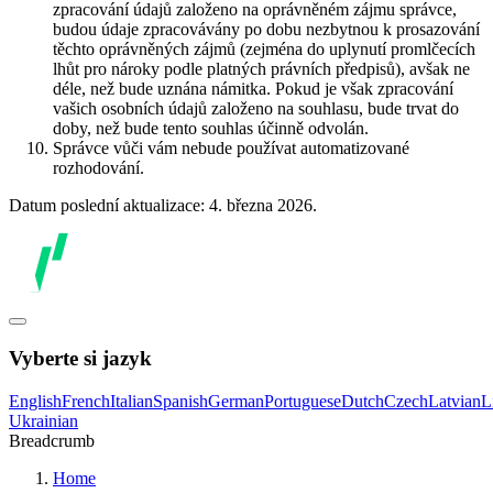
zpracování údajů založeno na oprávněném zájmu správce,
budou údaje zpracovávány po dobu nezbytnou k prosazování
těchto oprávněných zájmů (zejména do uplynutí promlčecích
lhůt pro nároky podle platných právních předpisů), avšak ne
déle, než bude uznána námitka. Pokud je však zpracování
vašich osobních údajů založeno na souhlasu, bude trvat do
doby, než bude tento souhlas účinně odvolán.
Správce vůči vám nebude používat automatizované
rozhodování.
Datum poslední aktualizace: 4. března 2026.
Vyberte si jazyk
English
French
Italian
Spanish
German
Portuguese
Dutch
Czech
Latvian
L
Ukrainian
Breadcrumb
Home