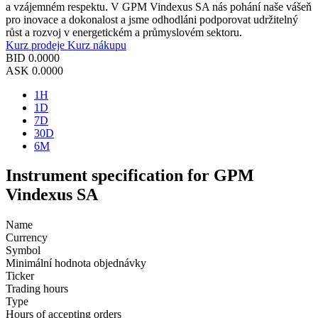
a vzájemném respektu. V GPM Vindexus SA nás pohání naše vášeň
pro inovace a dokonalost a jsme odhodláni podporovat udržitelný
růst a rozvoj v energetickém a průmyslovém sektoru.
Kurz prodeje
Kurz nákupu
BID
0.0000
ASK
0.0000
1H
1D
7D
30D
6M
Instrument specification for GPM
Vindexus SA
Name
Currency
Symbol
Minimální hodnota objednávky
Ticker
Trading hours
Type
Hours of accepting orders