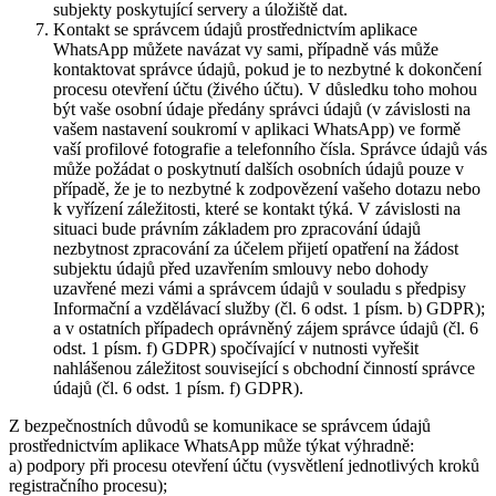
subjekty poskytující servery a úložiště dat.
Kontakt se správcem údajů prostřednictvím aplikace
WhatsApp můžete navázat vy sami, případně vás může
kontaktovat správce údajů, pokud je to nezbytné k dokončení
procesu otevření účtu (živého účtu). V důsledku toho mohou
být vaše osobní údaje předány správci údajů (v závislosti na
vašem nastavení soukromí v aplikaci WhatsApp) ve formě
vaší profilové fotografie a telefonního čísla. Správce údajů vás
může požádat o poskytnutí dalších osobních údajů pouze v
případě, že je to nezbytné k zodpovězení vašeho dotazu nebo
k vyřízení záležitosti, které se kontakt týká. V závislosti na
situaci bude právním základem pro zpracování údajů
nezbytnost zpracování za účelem přijetí opatření na žádost
subjektu údajů před uzavřením smlouvy nebo dohody
uzavřené mezi vámi a správcem údajů v souladu s předpisy
Informační a vzdělávací služby (čl. 6 odst. 1 písm. b) GDPR);
a v ostatních případech oprávněný zájem správce údajů (čl. 6
odst. 1 písm. f) GDPR) spočívající v nutnosti vyřešit
nahlášenou záležitost související s obchodní činností správce
údajů (čl. 6 odst. 1 písm. f) GDPR).
Z bezpečnostních důvodů se komunikace se správcem údajů
prostřednictvím aplikace WhatsApp může týkat výhradně:
a) podpory při procesu otevření účtu (vysvětlení jednotlivých kroků
registračního procesu);