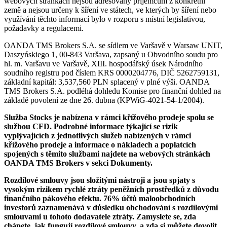
webových stránkách nejsou adresovány příjemcům z konkrétní
země a nejsou určeny k šíření ve státech, ve kterých by šíření nebo
využívání těchto informací bylo v rozporu s místní legislativou,
požadavky a regulacemi.
OANDA TMS Brokers S.A. se sídlem ve Varšavě v Warsaw UNIT,
Daszyńskiego 1, 00-843 Varšava, zapsaný u Obvodního soudu pro
hl. m. Varšavu ve Varšavě, XIII. hospodářský úsek Národního
soudního registru pod číslem KRS 0000204776, DIČ 5262759131,
základní kapitál: 3,537,560 PLN splacený v plné výši. OANDA
TMS Brokers S.A. podléhá dohledu Komise pro finanční dohled na
základě povolení ze dne 26. dubna (KPWiG-4021-54-1/2004).
Služba Stocks je nabízena v rámci křížového prodeje spolu se
službou CFD. Podrobné informace týkající se rizik
vyplývajících z jednotlivých služeb nabízených v rámci
křížového prodeje a informace o nákladech a poplatcích
spojených s těmito službami najdete na webových stránkách
OANDA TMS Brokers v sekci Dokumenty.
Rozdílové smlouvy jsou složitými nástroji a jsou spjaty s
vysokým rizikem rychlé ztráty peněžních prostředků z důvodu
finančního pákového efektu. 76% účtů maloobchodních
investorů zaznamenává v důsledku obchodování s rozdílovými
smlouvami u tohoto dodavatele ztráty. Zamyslete se, zda
chápete, jak fungují rozdílové smlouvy, a zda si můžete dovolit