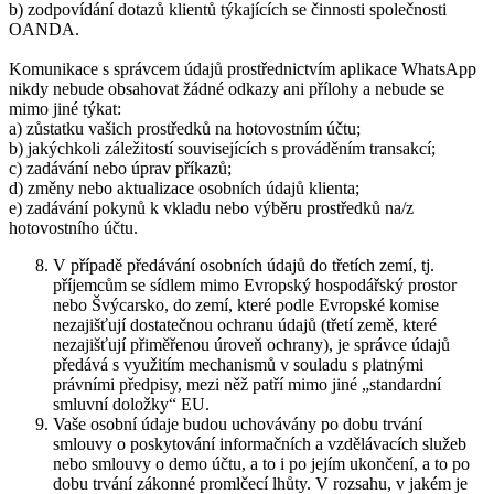
b) zodpovídání dotazů klientů týkajících se činnosti společnosti
OANDA.
Komunikace s správcem údajů prostřednictvím aplikace WhatsApp
nikdy nebude obsahovat žádné odkazy ani přílohy a nebude se
mimo jiné týkat:
a) zůstatku vašich prostředků na hotovostním účtu;
b) jakýchkoli záležitostí souvisejících s prováděním transakcí;
c) zadávání nebo úprav příkazů;
d) změny nebo aktualizace osobních údajů klienta;
e) zadávání pokynů k vkladu nebo výběru prostředků na/z
hotovostního účtu.
V případě předávání osobních údajů do třetích zemí, tj.
příjemcům se sídlem mimo Evropský hospodářský prostor
nebo Švýcarsko, do zemí, které podle Evropské komise
nezajišťují dostatečnou ochranu údajů (třetí země, které
nezajišťují přiměřenou úroveň ochrany), je správce údajů
předává s využitím mechanismů v souladu s platnými
právními předpisy, mezi něž patří mimo jiné „standardní
smluvní doložky“ EU.
Vaše osobní údaje budou uchovávány po dobu trvání
smlouvy o poskytování informačních a vzdělávacích služeb
nebo smlouvy o demo účtu, a to i po jejím ukončení, a to po
dobu trvání zákonné promlčecí lhůty. V rozsahu, v jakém je