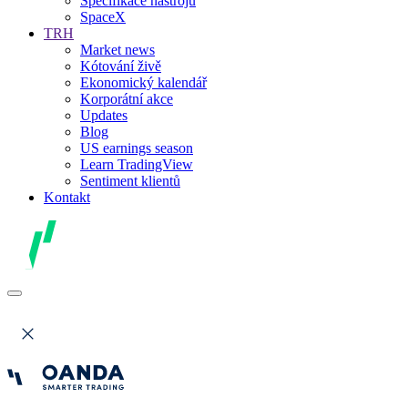
Specifikace nástrojů
SpaceX
TRH
Market news
Kótování živě
Ekonomický kalendář
Korporátní akce
Updates
Blog
US earnings season
Learn TradingView
Sentiment klientů
Kontakt