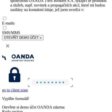
společnosti OANDA TMS Brokers S.A. týkající se produktů
a služeb, např. novinek a propagačních akcí, které mi budou
zasílány na kontaktní údaje, jež jsem uvedl/a v:
E-mailu
SMS/MMS
OTEVŘÍT DEMO ÚČET »
go to client zone
Vyplňte formulář
Otevřete si demo účet OANDA zdarma
Rodo section