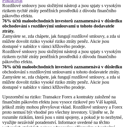
Pokračovat
Rozdílové smlouvy jsou složitými nástroji a jsou spjaty s vysokým
rizikem rychlé ztráty peněžních prostředků z důvodu finančního
pákového efektu.
76% účtů maloobchodních investorů zaznamenává v důsledku
obchodování s rozdílovými smlouvami u tohoto dodavatele
ztráty.
Zamyslete se, zda chápete, jak fungují rozdílové smlouvy, a zda si
můžete dovolit riziko vysoké riziko ztráty peněz. Akcie jsou
dostupné v nabídce v rámci křížového prodeje.
Rozdílové smlouvy jsou složitými nástroji a jsou spjaty s vysokým
rizikem rychlé ztráty peněžních prostředků z důvodu finančního
pákového efektu.
76% účtů maloobchodních investorů zaznamenává v důsledku
obchodování s rozdílovými smlouvami u tohoto dodavatele ztráty.
Zamyslete se, zda chápete, jak fungují rozdílové smlouvy, a zda si
můžete dovolit riziko vysoké riziko ztráty peněz. Akcie jsou
dostupné v nabídce v rámci křížového prodeje.
Upozornění na riziko: Transakce Forex a kontrakty založené na
finančním pákovém efektu jsou vysoce rizikové pro Váš kapitál,
jelikož ztráty mohou převyšovat vklad. Rozdílové smlouvy a Forex
proto nemusí být vhodné pro všechny investory. Ujistěte se, že
rozumíte rizikům, která jsou s nimi spojeny, a pokud je to nezbytné,
využijte nezávislé poradenství. Informace uvedené na těchto