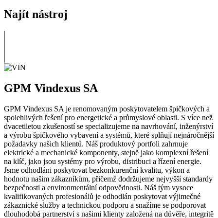
Najít nástroj
GPM Vindexus SA
GPM Vindexus SA je renomovaným poskytovatelem špičkových a
spolehlivých řešení pro energetické a průmyslové oblasti. S více než
dvacetiletou zkušeností se specializujeme na navrhování, inženýrství
a výrobu špičkového vybavení a systémů, které splňují nejnáročnější
požadavky našich klientů. Náš produktový portfoli zahrnuje
elektrické a mechanické komponenty, stejně jako komplexní řešení
na klíč, jako jsou systémy pro výrobu, distribuci a řízení energie.
Jsme odhodláni poskytovat bezkonkurenční kvalitu, výkon a
hodnotu našim zákazníkům, přičemž dodržujeme nejvyšší standardy
bezpečnosti a environmentální odpovědnosti. Náš tým vysoce
kvalifikovaných profesionálů je odhodlán poskytovat výjimečné
zákaznické služby a technickou podporu a snažíme se podporovat
dlouhodobá partnerství s našimi klienty založená na důvěře, integritě