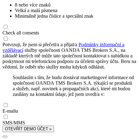
8 nebo více znaků
Velká a malá písmena
Minimálně jedna číslice a speciální znak
Check all consents
Potvrzuji, že jsem si přečetl/a a přijal/a
Podmínky informační a
vzdělávací
služby společnosti OANDA TMS Brokers S.A., na
základě kterých mě může tato společnost kontaktovat s nabídkou a
poskytnout mi telefonickou podporu za účelem správy účtu. Beru na
vědomí, že odběr této služby mohu kdykoli odhlásit.
Souhlasím s tím, že budu dostávat marketingové informace od
společnosti OANDA TMS Brokers S.A. týkající se produktů
a služeb, např. novinek a propagačních akcí, které mi budou
zasílány na kontaktní údaje, jež jsem uvedl/a v:
E-mailu
SMS/MMS
OTEVŘÍT DEMO ÚČET »