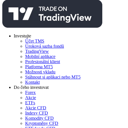
Investujte
Účet TMS
Úroková sazba fondů
TradingView
Mobilní aplikace
Profesionální klient
Platforma MT5
Možnosti vkladu
Stáhnout si aplikaci nebo MT5
Kontakt
Do čeho investovat
Forex
Akcie
ETFs
Akcie CFD
Indexy CFD
Komodity CFD
Kryptoměny CFD