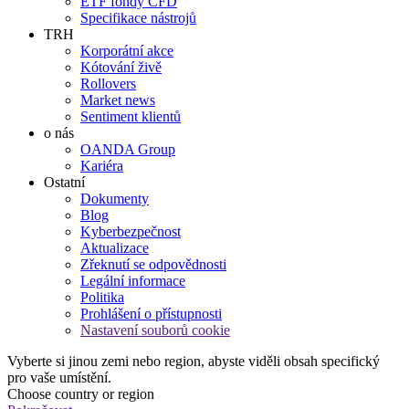
ETF fondy CFD
Specifikace nástrojů
TRH
Korporátní akce
Kótování živě
Rollovers
Market news
Sentiment klientů
o nás
OANDA Group
Kariéra
Ostatní
Dokumenty
Blog
Kyberbezpečnost
Aktualizace
Zřeknutí se odpovědnosti
Legální informace
Politika
Prohlášení o přístupnosti
Nastavení souborů cookie
Vyberte si jinou zemi nebo region, abyste viděli obsah specifický
pro vaše umístění.
Choose country or region