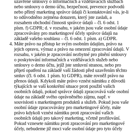
uzavřené smlouvy o informačních a vzdělávacích službách
nebo smlouvy o demo účtu, bezpečnost, prevence podvodů
nebo přímý marketing správce údajů či kontaktování vás, je-li
to odůvodněno zejména dotazem, který jste zaslali, a
rozsahem obchodní činnosti správce údajů – čl. 6 odst. 1
písm. f) GDPR; d. v rozsahu, v jakém jsou vaše osobní údaje
zpracovávány pro marketingové účely správce údajů na
základě vašeho souhlasu – čl. 6 odst. 1 písm. a) GDPR.
Máte právo na přístup ke svým osobním údajům, právo na
jejich opravu, výmaz a právo na omezení zpracování údajů. V
rozsahu, v jakém je zpracování nezbytné pro plnění smlouvy
o poskytování informačních a vzdělávacích služeb nebo
smlouvy o demo účtu, jejíž jste smluvní stranou, nebo pro
přijetí opatření na základě vaší žádosti před uzavřením těchto
smluv (čl. 6 odst. 1 písm. b) GDPR), máte rovněž právo na
přenos údajů. Kdykoli máte právo vznést námitku z důvodů
týkajících se vaší konkrétní situace proti použití vašich
osobních údajů, pokud správce údajů zpracovává vaše osobní
údaje na základě svého oprávněného zájmu, např. v
souvislosti s marketingem produktů a služeb. Pokud jsou vaše
osobní údaje zpracovávány pro marketingové účely, máte
právo kdykoli vznést námitku proti zpracování vašich
osobních údajů pro takový marketing, včetně profilování.
Pokud vznesete námitku proti zpracování pro marketingové
účely, nebudeme již moci vaše osobní údaje pro tyto účely