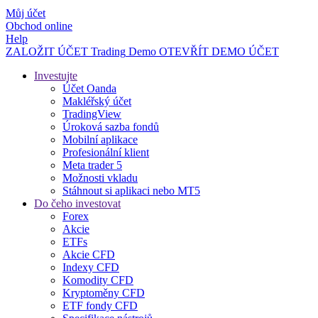
Můj účet
Obchod online
Help
ZALOŽIT ÚČET
Trading
Demo
OTEVŘÍT DEMO ÚČET
Investujte
Účet Oanda
Makléřský účet
TradingView
Úroková sazba fondů
Mobilní aplikace
Profesionální klient
Meta trader 5
Možnosti vkladu
Stáhnout si aplikaci nebo MT5
Do čeho investovat
Forex
Akcie
ETFs
Akcie CFD
Indexy CFD
Komodity CFD
Kryptoměny CFD
ETF fondy CFD