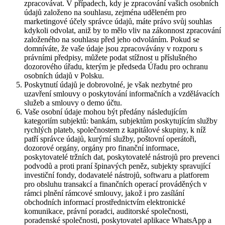
zpracovávat. V případech, kdy je zpracování vašich osobních
údajů založeno na souhlasu, zejména uděleném pro
marketingové účely správce údajů, máte právo svůj souhlas
kdykoli odvolat, aniž by to mělo vliv na zákonnost zpracování
založeného na souhlasu před jeho odvoláním. Pokud se
domníváte, že vaše údaje jsou zpracovávány v rozporu s
právními předpisy, můžete podat stížnost u příslušného
dozorového úřadu, kterým je předseda Úřadu pro ochranu
osobních údajů v Polsku.
Poskytnutí údajů je dobrovolné, je však nezbytné pro
uzavření smlouvy o poskytování informačních a vzdělávacích
služeb a smlouvy o demo účtu.
Vaše osobní údaje mohou být předány následujícím
kategoriím subjektů: bankám, subjektům poskytujícím služby
rychlých plateb, společnostem z kapitálové skupiny, k níž
patří správce údajů, kurýrní služby, poštovní operátoři,
dozorové orgány, orgány pro finanční informace,
poskytovatelé tržních dat, poskytovatelé nástrojů pro prevenci
podvodů a proti praní špinavých peněz, subjekty spravující
investiční fondy, dodavatelé nástrojů, softwaru a platforem
pro obsluhu transakcí a finančních operací prováděných v
rámci plnění rámcové smlouvy, jakož i pro zasílání
obchodních informací prostřednictvím elektronické
komunikace, právní poradci, auditorské společnosti,
poradenské společnosti, poskytovatel aplikace WhatsApp a