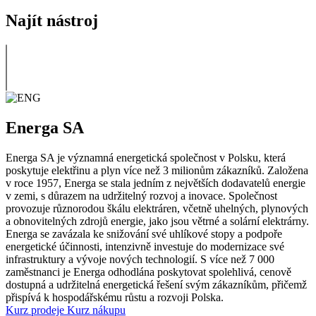
Najít nástroj
Energa SA
Energa SA je významná energetická společnost v Polsku, která
poskytuje elektřinu a plyn více než 3 milionům zákazníků. Založena
v roce 1957, Energa se stala jedním z největších dodavatelů energie
v zemi, s důrazem na udržitelný rozvoj a inovace. Společnost
provozuje různorodou škálu elektráren, včetně uhelných, plynových
a obnovitelných zdrojů energie, jako jsou větrné a solární elektrárny.
Energa se zavázala ke snižování své uhlíkové stopy a podpoře
energetické účinnosti, intenzivně investuje do modernizace své
infrastruktury a vývoje nových technologií. S více než 7 000
zaměstnanci je Energa odhodlána poskytovat spolehlivá, cenově
dostupná a udržitelná energetická řešení svým zákazníkům, přičemž
přispívá k hospodářskému růstu a rozvoji Polska.
Kurz prodeje
Kurz nákupu