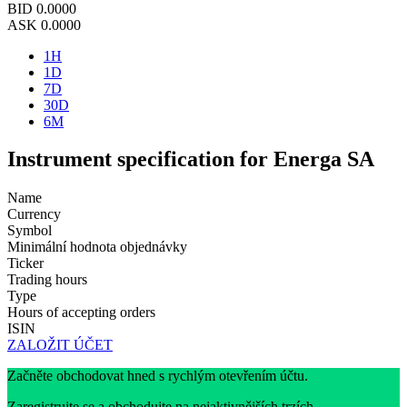
BID
0.0000
ASK
0.0000
1H
1D
7D
30D
6M
Instrument specification for Energa SA
Name
Currency
Symbol
Minimální hodnota objednávky
Ticker
Trading hours
Type
Hours of accepting orders
ISIN
ZALOŽIT ÚČET
Začněte obchodovat hned s rychlým otevřením účtu.
Zaregistrujte se a obchodujte na nejaktivnějších trzích