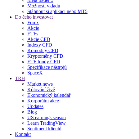
Meta trader 5
Možnosti vkladu
Stáhnout si aplikaci nebo MT5
Do čeho investovat
Forex
Akcie
ETFs
Akcie CFD
Indexy CFD
Komodity CFD
Kryptoměny CFD
ETF fondy CFD
Specifikace nástrojů
SpaceX
TRH
Market news
Kótování živě
Ekonomický kalendář
Korporátní akce
Updates
Blog
US earnings season
Learn TradingView
Sentiment klientů
Kontakt