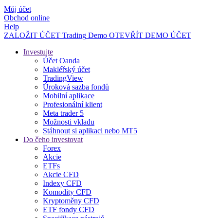
Můj účet
Obchod online
Help
ZALOŽIT ÚČET
Trading
Demo
OTEVŘÍT DEMO ÚČET
Investujte
Účet Oanda
Makléřský účet
TradingView
Úroková sazba fondů
Mobilní aplikace
Profesionální klient
Meta trader 5
Možnosti vkladu
Stáhnout si aplikaci nebo MT5
Do čeho investovat
Forex
Akcie
ETFs
Akcie CFD
Indexy CFD
Komodity CFD
Kryptoměny CFD
ETF fondy CFD