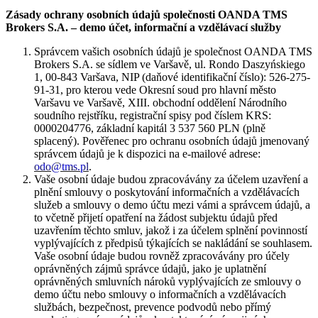
Zásady ochrany osobních údajů společnosti OANDA TMS
Brokers S.A. – demo účet, informační a vzdělávací služby
Správcem vašich osobních údajů je společnost OANDA TMS
Brokers S.A. se sídlem ve Varšavě, ul. Rondo Daszyńskiego
1, 00-843 Varšava, NIP (daňové identifikační číslo): 526-275-
91-31, pro kterou vede Okresní soud pro hlavní město
Varšavu ve Varšavě, XIII. obchodní oddělení Národního
soudního rejstříku, registrační spisy pod číslem KRS:
0000204776, základní kapitál 3 537 560 PLN (plně
splacený). Pověřenec pro ochranu osobních údajů jmenovaný
správcem údajů je k dispozici na e-mailové adrese:
odo@tms.pl
.
Vaše osobní údaje budou zpracovávány za účelem uzavření a
plnění smlouvy o poskytování informačních a vzdělávacích
služeb a smlouvy o demo účtu mezi vámi a správcem údajů, a
to včetně přijetí opatření na žádost subjektu údajů před
uzavřením těchto smluv, jakož i za účelem splnění povinností
vyplývajících z předpisů týkajících se nakládání se souhlasem.
Vaše osobní údaje budou rovněž zpracovávány pro účely
oprávněných zájmů správce údajů, jako je uplatnění
oprávněných smluvních nároků vyplývajících ze smlouvy o
demo účtu nebo smlouvy o informačních a vzdělávacích
službách, bezpečnost, prevence podvodů nebo přímý