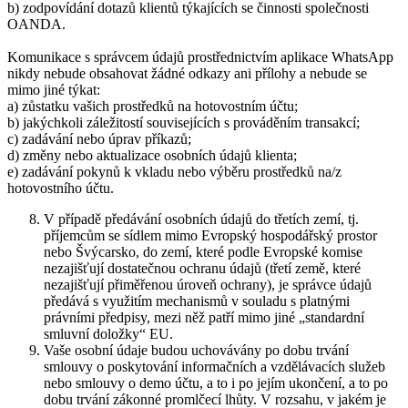
b) zodpovídání dotazů klientů týkajících se činnosti společnosti
OANDA.
Komunikace s správcem údajů prostřednictvím aplikace WhatsApp
nikdy nebude obsahovat žádné odkazy ani přílohy a nebude se
mimo jiné týkat:
a) zůstatku vašich prostředků na hotovostním účtu;
b) jakýchkoli záležitostí souvisejících s prováděním transakcí;
c) zadávání nebo úprav příkazů;
d) změny nebo aktualizace osobních údajů klienta;
e) zadávání pokynů k vkladu nebo výběru prostředků na/z
hotovostního účtu.
V případě předávání osobních údajů do třetích zemí, tj.
příjemcům se sídlem mimo Evropský hospodářský prostor
nebo Švýcarsko, do zemí, které podle Evropské komise
nezajišťují dostatečnou ochranu údajů (třetí země, které
nezajišťují přiměřenou úroveň ochrany), je správce údajů
předává s využitím mechanismů v souladu s platnými
právními předpisy, mezi něž patří mimo jiné „standardní
smluvní doložky“ EU.
Vaše osobní údaje budou uchovávány po dobu trvání
smlouvy o poskytování informačních a vzdělávacích služeb
nebo smlouvy o demo účtu, a to i po jejím ukončení, a to po
dobu trvání zákonné promlčecí lhůty. V rozsahu, v jakém je