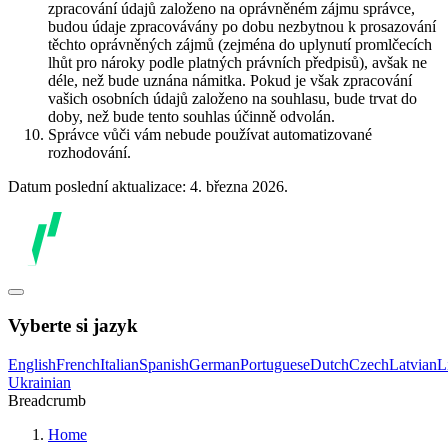
zpracování údajů založeno na oprávněném zájmu správce,
budou údaje zpracovávány po dobu nezbytnou k prosazování
těchto oprávněných zájmů (zejména do uplynutí promlčecích
lhůt pro nároky podle platných právních předpisů), avšak ne
déle, než bude uznána námitka. Pokud je však zpracování
vašich osobních údajů založeno na souhlasu, bude trvat do
doby, než bude tento souhlas účinně odvolán.
Správce vůči vám nebude používat automatizované
rozhodování.
Datum poslední aktualizace: 4. března 2026.
Vyberte si jazyk
English
French
Italian
Spanish
German
Portuguese
Dutch
Czech
Latvian
L
Ukrainian
Breadcrumb
Home