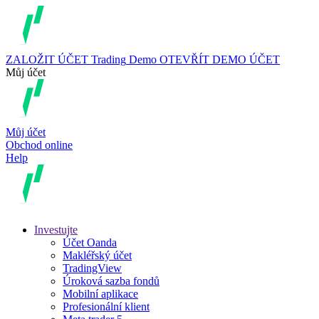
ZALOŽIT ÚČET
Trading
Demo
OTEVŘÍT DEMO ÚČET
Můj účet
Můj účet
Obchod online
Help
Investujte
Účet Oanda
Makléřský účet
TradingView
Úroková sazba fondů
Mobilní aplikace
Profesionální klient