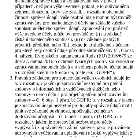
marketing správce údajů a kontaktování vás v jiných
případech, než jsou výše uvedené, pokud je to odůvodněno
zejména dotazem, který jste zaslali, a rozsahem obchodní
činnosti správce údajů. Vaše osobní údaje mohou být rovněž
zpracovávány pro marketingové účely na základě vašeho
souhlasu uděleného správci údajů. Zpracování pro jiné než
výše uvedené účely může být prováděno: (i) na základě
získání dodatečného souhlasu, (ii) na základě platných
právních předpisů, nebo (iii) pokud je to slučitelné s účelem,
pro který byly osobní údaje původně shromážděny (čl. 6 odst.
4 nařízení Evropského parlamentu a Rady (EU) 2016/679 ze
dne 27. dubna 2016 o ochraně fyzických osob v souvislosti se
zpracováním osobních údajů a o volném pohybu těchto údajů
a o zrušení směrnice 95/46/ES, (dále jen: „GDPR“).
Právním základem pro zpracování vašich osobních údajů je:
a. v rozsahu, v jakém je zpracování nezbytné pro plnění
smlouvy o informačních a vzdělávacích službách nebo
smlouvy o demo účtu a pro přijetí opatření před uzavřením
smlouvy – čl. 6 odst. 1 písm. b) GDPR; b. v rozsahu, v jakém
je zpracování údajů nezbytné pro to, aby správce údajů mohl
plnit své zákonné povinnosti, spočívající zejména v
dodržování předpisů – čl. 6 odst. 1 písm. c) GDPR; c. v
rozsahu, v jakém je zpracování nezbytné pro účely
vyplývající z oprávněných zájmů správce, jako je provádění
nezbytných vyúčtování a uplatňování nároků vyplývajících z