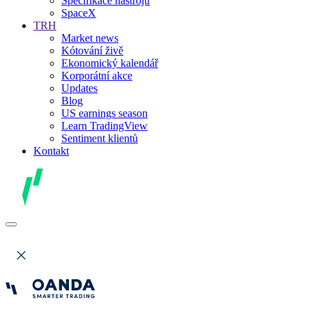
Specifikace nástrojů
SpaceX
TRH
Market news
Kótování živě
Ekonomický kalendář
Korporátní akce
Updates
Blog
US earnings season
Learn TradingView
Sentiment klientů
Kontakt