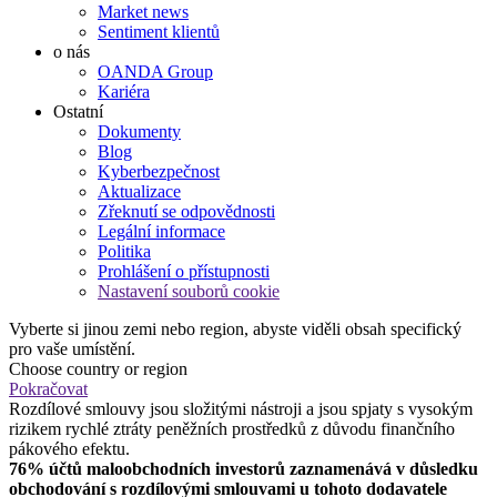
Market news
Sentiment klientů
o nás
OANDA Group
Kariéra
Ostatní
Dokumenty
Blog
Kyberbezpečnost
Aktualizace
Zřeknutí se odpovědnosti
Legální informace
Politika
Prohlášení o přístupnosti
Nastavení souborů cookie
Vyberte si jinou zemi nebo region, abyste viděli obsah specifický
pro vaše umístění.
Choose country or region
Pokračovat
Rozdílové smlouvy jsou složitými nástroji a jsou spjaty s vysokým
rizikem rychlé ztráty peněžních prostředků z důvodu finančního
pákového efektu.
76% účtů maloobchodních investorů zaznamenává v důsledku
obchodování s rozdílovými smlouvami u tohoto dodavatele