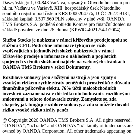
Daszyńskiego 1, 00-843 Varšava, zapsaný u Obvodního soudu pro
hl. m. Varšavu ve Varšavě, XIII. hospodářský úsek Národního
soudního registru pod číslem KRS 0000204776, DIČ 5262759131,
základní kapitál: 3,537,560 PLN splacený v plné výši. OANDA
TMS Brokers S.A. podléhá dohledu Komise pro finanční dohled na
základě povolení ze dne 26. dubna (KPWiG-4021-54-1/2004).
Služba Stocks je nabízena v rámci křížového prodeje spolu se
službou CFD. Podrobné informace týkající se rizik
vyplývajících z jednotlivých služeb nabízených v rámci
křížového prodeje a informace o nákladech a poplatcích
spojených s těmito službami najdete na webových stránkách
OANDA TMS Brokers v sekci Dokumenty.
Rozdílové smlouvy jsou složitými nástroji a jsou spjaty s
vysokým rizikem rychlé ztráty peněžních prostředků z důvodu
finančního pákového efektu. 76% účtů maloobchodních
investorů zaznamenává v důsledku obchodování s rozdílovými
smlouvami u tohoto dodavatele ztráty. Zamyslete se, zda
chápete, jak fungují rozdílové smlouvy, a zda si můžete dovolit
riziko vysoké riziko ztráty peněz.
@ Copyright 2026 OANDA TMS Brokers S.A. All rights reserved.
“OANDA”, “fxTrade” and OANDA’s “fx” family of trademarks are
owned by OANDA Corporation. All other trademarks appearing on