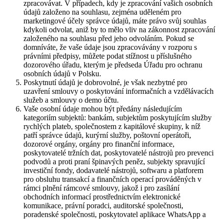
zpracovávat. V případech, kdy je zpracování vašich osobních
údajů založeno na souhlasu, zejména uděleném pro
marketingové účely správce údajů, máte právo svůj souhlas
kdykoli odvolat, aniž by to mělo vliv na zákonnost zpracování
založeného na souhlasu před jeho odvoláním. Pokud se
domníváte, že vaše údaje jsou zpracovávány v rozporu s
právními předpisy, můžete podat stížnost u příslušného
dozorového úřadu, kterým je předseda Úřadu pro ochranu
osobních údajů v Polsku.
Poskytnutí údajů je dobrovolné, je však nezbytné pro
uzavření smlouvy o poskytování informačních a vzdělávacích
služeb a smlouvy o demo účtu.
Vaše osobní údaje mohou být předány následujícím
kategoriím subjektů: bankám, subjektům poskytujícím služby
rychlých plateb, společnostem z kapitálové skupiny, k níž
patří správce údajů, kurýrní služby, poštovní operátoři,
dozorové orgány, orgány pro finanční informace,
poskytovatelé tržních dat, poskytovatelé nástrojů pro prevenci
podvodů a proti praní špinavých peněz, subjekty spravující
investiční fondy, dodavatelé nástrojů, softwaru a platforem
pro obsluhu transakcí a finančních operací prováděných v
rámci plnění rámcové smlouvy, jakož i pro zasílání
obchodních informací prostřednictvím elektronické
komunikace, právní poradci, auditorské společnosti,
poradenské společnosti, poskytovatel aplikace WhatsApp a