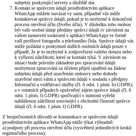
subjekty poskytující servery a úložiště dat.
Kontakt se správcem údajů prostřednictvím aplikace
WhatsApp můžete navázat vy sami, případně vás může
kontaktovat správce údajů, pokud je to nezbytné k dokončení
procesu otevření účtu (živého účtu). V důsledku toho mohou
být vaše osobní údaje předány správci údajů (v závislosti na
vašem nastavení soukromí v aplikaci WhatsApp) ve formě
vaší profilové fotografie a telefonního čísla. Správce údajů vás
může požádat o poskytnutí dalších osobních údajů pouze v
případě, že je to nezbytné k zodpovězení vašeho dotazu nebo
k vyřízení záležitosti, které se kontakt týká. V závislosti na
situaci bude právním základem pro zpracování údajů
nezbytnost zpracování za účelem přijetí opatření na žádost
subjektu údajů před uzavřením smlouvy nebo dohody
uzavřené mezi vámi a správcem údajů v souladu s předpisy
Informační a vzdělávací služby (čl. 6 odst. 1 písm. b) GDPR);
a v ostatních případech oprávněný zájem správce údajů (čl. 6
odst. 1 písm. f) GDPR) spočívající v nutnosti vyřešit
nahlášenou záležitost související s obchodní činností správce
údajů (čl. 6 odst. 1 písm. f) GDPR).
Z bezpečnostních důvodů se komunikace se správcem údajů
prostřednictvím aplikace WhatsApp může týkat výhradně:
a) podpory při procesu otevření účtu (vysvětlení jednotlivých kroků
registračního procesu);