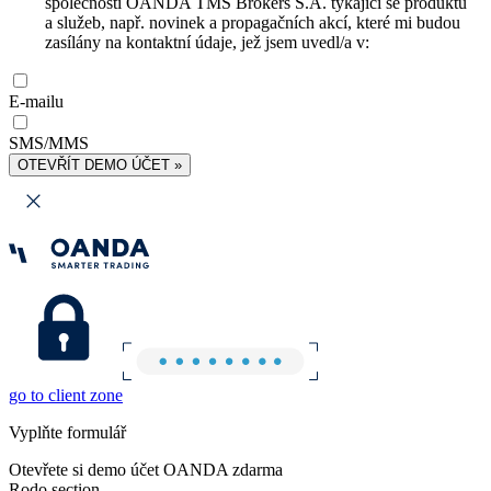
společnosti OANDA TMS Brokers S.A. týkající se produktů
a služeb, např. novinek a propagačních akcí, které mi budou
zasílány na kontaktní údaje, jež jsem uvedl/a v:
E-mailu
SMS/MMS
OTEVŘÍT DEMO ÚČET »
go to client zone
Vyplňte formulář
Otevřete si demo účet OANDA zdarma
Rodo section