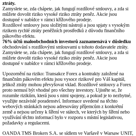
ztráty.
Zamyslete se, zda chápete, jak fungují rozdílové smlouvy, a zda si
můžete dovolit riziko vysoké riziko ztráty peněz. Akcie jsou
dostupné v nabídce v rámci křížového prodeje.
Rozdílové smlouvy jsou složitými nástroji a jsou spjaty s vysokým
rizikem rychlé ztráty peněžních prostředků z důvodu finančního
pákového efektu.
76% účtů maloobchodních investorů zaznamenává v důsledku
obchodování s rozdílovými smlouvami u tohoto dodavatele ztráty.
Zamyslete se, zda chápete, jak fungují rozdílové smlouvy, a zda si
můžete dovolit riziko vysoké riziko ztráty peněz. Akcie jsou
dostupné v nabídce v rámci křížového prodeje.
Upozornění na riziko: Transakce Forex a kontrakty založené na
finančním pákovém efektu jsou vysoce rizikové pro Váš kapitál,
jelikož ztráty mohou převyšovat vklad. Rozdílové smlouvy a Forex
proto nemusí být vhodné pro všechny investory. Ujistěte se, že
rozumíte rizikům, která jsou s nimi spojeny, a pokud je to nezbytné,
využijte nezávislé poradenství. Informace uvedené na těchto
webových stránkách nejsou adresovány příjemcům z konkrétní
země a nejsou určeny k šíření ve státech, ve kterých by šíření nebo
využívání těchto informací bylo v rozporu s místní legislativou,
požadavky a regulacemi.
OANDA TMS Brokers S.A. se sídlem ve Varšavě v Warsaw UNIT,