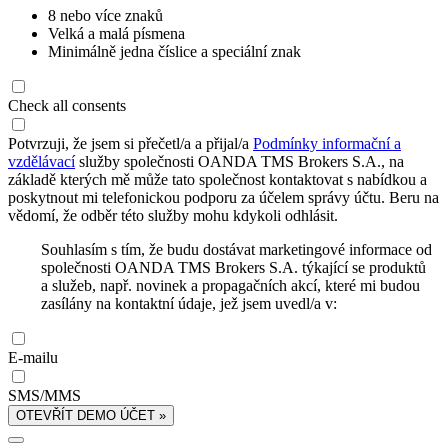
8 nebo více znaků
Velká a malá písmena
Minimálně jedna číslice a speciální znak
Check all consents
Potvrzuji, že jsem si přečetl/a a přijal/a
Podmínky informační a
vzdělávací
služby společnosti OANDA TMS Brokers S.A., na
základě kterých mě může tato společnost kontaktovat s nabídkou a
poskytnout mi telefonickou podporu za účelem správy účtu. Beru na
vědomí, že odběr této služby mohu kdykoli odhlásit.
Souhlasím s tím, že budu dostávat marketingové informace od
společnosti OANDA TMS Brokers S.A. týkající se produktů
a služeb, např. novinek a propagačních akcí, které mi budou
zasílány na kontaktní údaje, jež jsem uvedl/a v:
E-mailu
SMS/MMS
OTEVŘÍT DEMO ÚČET »