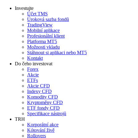
Investujte
Účet TMS
Úroková sazba fondů
TradingView
Mobilní aplikace
Profesionální klient
Platforma MT5
Možnosti vkladu
Stáhnout si aplikaci nebo MT5
Kontakt
Do čeho investovat
Forex
Akcie
ETFs
Akcie CFD
Indexy CFD
Komodity CFD
Kryptoměny CFD
ETF fondy CFD
Specifikace nástrojů
TRH
Korporátní akce
Kótování živě
Rollovers