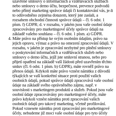
uzavřené smlouvy o informačních a vzdělávacích službách
nebo smlouvy o demo účtu, bezpečnost, prevence podvodů
nebo přímý marketing správce údajů či kontaktování vás, je-li
to odůvodněno zejména dotazem, který jste zaslali, a
rozsahem obchodní činnosti správce údajů – čl. 6 odst. 1
písm. f) GDPR; d. v rozsahu, v jakém jsou vaše osobní údaje
zpracovávány pro marketingové účely správce údajů na
základě vašeho souhlasu – čl. 6 odst. 1 písm. a) GDPR.
Máte právo na přístup ke svým osobním údajům, právo na
jejich opravu, výmaz a právo na omezení zpracování údajů. V
rozsahu, v jakém je zpracování nezbytné pro plnění smlouvy
o poskytování informačních a vzdělávacích služeb nebo
smlouvy o demo účtu, jejíž jste smluvní stranou, nebo pro
přijetí opatření na základě vaší žádosti před uzavřením těchto
smluv (čl. 6 odst. 1 písm. b) GDPR), máte rovněž právo na
přenos údajů. Kdykoli máte právo vznést námitku z důvodů
týkajících se vaší konkrétní situace proti použití vašich
osobních údajů, pokud správce údajů zpracovává vaše osobní
údaje na základě svého oprávněného zájmu, např. v
souvislosti s marketingem produktů a služeb. Pokud jsou vaše
osobní údaje zpracovávány pro marketingové účely, máte
právo kdykoli vznést námitku proti zpracování vašich
osobních údajů pro takový marketing, včetně profilování.
Pokud vznesete námitku proti zpracování pro marketingové
účely, nebudeme již moci vaše osobní údaje pro tyto účely