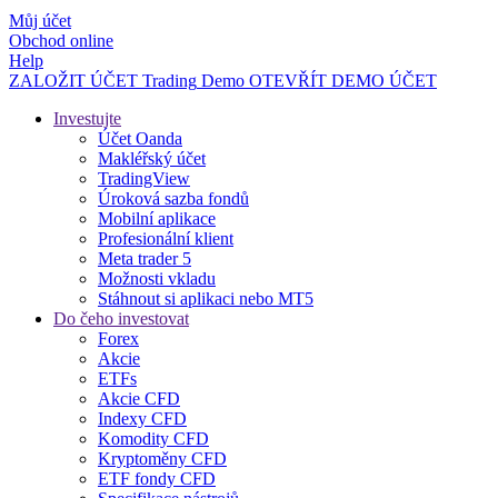
Můj účet
Obchod online
Help
ZALOŽIT ÚČET
Trading
Demo
OTEVŘÍT DEMO ÚČET
Investujte
Účet Oanda
Makléřský účet
TradingView
Úroková sazba fondů
Mobilní aplikace
Profesionální klient
Meta trader 5
Možnosti vkladu
Stáhnout si aplikaci nebo MT5
Do čeho investovat
Forex
Akcie
ETFs
Akcie CFD
Indexy CFD
Komodity CFD
Kryptoměny CFD
ETF fondy CFD