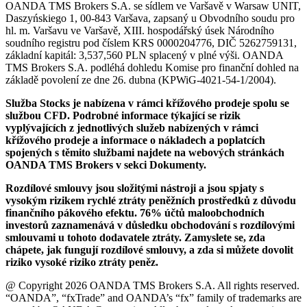
OANDA TMS Brokers S.A. se sídlem ve Varšavě v Warsaw UNIT,
Daszyńskiego 1, 00-843 Varšava, zapsaný u Obvodního soudu pro
hl. m. Varšavu ve Varšavě, XIII. hospodářský úsek Národního
soudního registru pod číslem KRS 0000204776, DIČ 5262759131,
základní kapitál: 3,537,560 PLN splacený v plné výši. OANDA
TMS Brokers S.A. podléhá dohledu Komise pro finanční dohled na
základě povolení ze dne 26. dubna (KPWiG-4021-54-1/2004).
Služba Stocks je nabízena v rámci křížového prodeje spolu se
službou CFD. Podrobné informace týkající se rizik
vyplývajících z jednotlivých služeb nabízených v rámci
křížového prodeje a informace o nákladech a poplatcích
spojených s těmito službami najdete na webových stránkách
OANDA TMS Brokers v sekci Dokumenty.
Rozdílové smlouvy jsou složitými nástroji a jsou spjaty s
vysokým rizikem rychlé ztráty peněžních prostředků z důvodu
finančního pákového efektu. 76% účtů maloobchodních
investorů zaznamenává v důsledku obchodování s rozdílovými
smlouvami u tohoto dodavatele ztráty. Zamyslete se, zda
chápete, jak fungují rozdílové smlouvy, a zda si můžete dovolit
riziko vysoké riziko ztráty peněz.
@ Copyright 2026 OANDA TMS Brokers S.A. All rights reserved.
“OANDA”, “fxTrade” and OANDA’s “fx” family of trademarks are