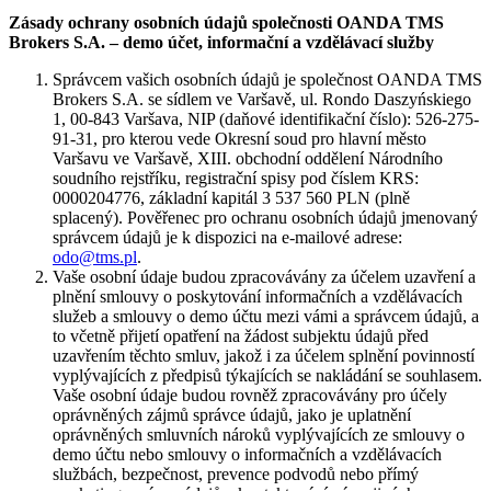
Zásady ochrany osobních údajů společnosti OANDA TMS
Brokers S.A. – demo účet, informační a vzdělávací služby
Správcem vašich osobních údajů je společnost OANDA TMS
Brokers S.A. se sídlem ve Varšavě, ul. Rondo Daszyńskiego
1, 00-843 Varšava, NIP (daňové identifikační číslo): 526-275-
91-31, pro kterou vede Okresní soud pro hlavní město
Varšavu ve Varšavě, XIII. obchodní oddělení Národního
soudního rejstříku, registrační spisy pod číslem KRS:
0000204776, základní kapitál 3 537 560 PLN (plně
splacený). Pověřenec pro ochranu osobních údajů jmenovaný
správcem údajů je k dispozici na e-mailové adrese:
odo@tms.pl
.
Vaše osobní údaje budou zpracovávány za účelem uzavření a
plnění smlouvy o poskytování informačních a vzdělávacích
služeb a smlouvy o demo účtu mezi vámi a správcem údajů, a
to včetně přijetí opatření na žádost subjektu údajů před
uzavřením těchto smluv, jakož i za účelem splnění povinností
vyplývajících z předpisů týkajících se nakládání se souhlasem.
Vaše osobní údaje budou rovněž zpracovávány pro účely
oprávněných zájmů správce údajů, jako je uplatnění
oprávněných smluvních nároků vyplývajících ze smlouvy o
demo účtu nebo smlouvy o informačních a vzdělávacích
službách, bezpečnost, prevence podvodů nebo přímý