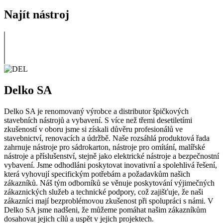
Najít nástroj
Delko SA
Delko SA je renomovaný výrobce a distributor špičkových
stavebních nástrojů a vybavení. S více než třemi desetiletími
zkušeností v oboru jsme si získali důvěru profesionálů ve
stavebnictví, renovacích a údržbě. Naše rozsáhlá produktová řada
zahrnuje nástroje pro sádrokarton, nástroje pro omítání, malířské
nástroje a příslušenství, stejně jako elektrické nástroje a bezpečnostní
vybavení. Jsme odhodláni poskytovat inovativní a spolehlivá řešení,
která vyhovují specifickým potřebám a požadavkům našich
zákazníků. Náš tým odborníků se věnuje poskytování výjimečných
zákaznických služeb a technické podpory, což zajišťuje, že naši
zákazníci mají bezproblémovou zkušenost při spolupráci s námi. V
Delko SA jsme nadšeni, že můžeme pomáhat našim zákazníkům
dosahovat jejich cílů a uspět v jejich projektech.