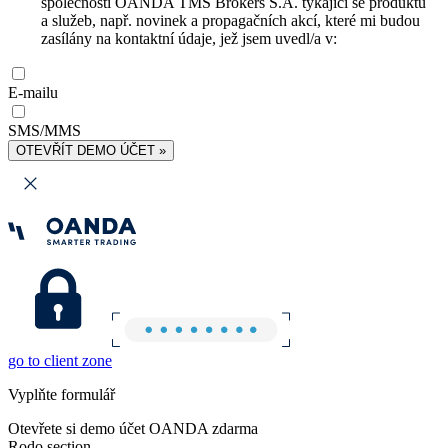
společnosti OANDA TMS Brokers S.A. týkající se produktů
a služeb, např. novinek a propagačních akcí, které mi budou
zasílány na kontaktní údaje, jež jsem uvedl/a v:
E-mailu
SMS/MMS
OTEVŘÍT DEMO ÚČET »
go to client zone
Vyplňte formulář
Otevřete si demo účet OANDA zdarma
Rodo section