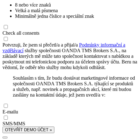
8 nebo více znaků
Velká a malá písmena
Minimálně jedna číslice a speciální znak
Check all consents
Potvrzuji, že jsem si přečetl/a a přijal/a
Podmínky informační a
vzdělávací
služby společnosti OANDA TMS Brokers S.A., na
základě kterých mě může tato společnost kontaktovat s nabídkou a
poskytnout mi telefonickou podporu za účelem správy účtu. Beru na
vědomí, že odběr této služby mohu kdykoli odhlásit.
Souhlasím s tím, že budu dostávat marketingové informace od
společnosti OANDA TMS Brokers S.A. týkající se produktů
a služeb, např. novinek a propagačních akcí, které mi budou
zasílány na kontaktní údaje, jež jsem uvedl/a v:
E-mailu
SMS/MMS
OTEVŘÍT DEMO ÚČET »