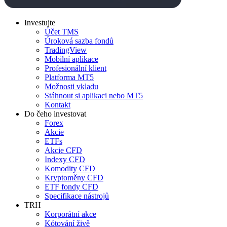
Investujte
Účet TMS
Úroková sazba fondů
TradingView
Mobilní aplikace
Profesionální klient
Platforma MT5
Možnosti vkladu
Stáhnout si aplikaci nebo MT5
Kontakt
Do čeho investovat
Forex
Akcie
ETFs
Akcie CFD
Indexy CFD
Komodity CFD
Kryptoměny CFD
ETF fondy CFD
Specifikace nástrojů
TRH
Korporátní akce
Kótování živě