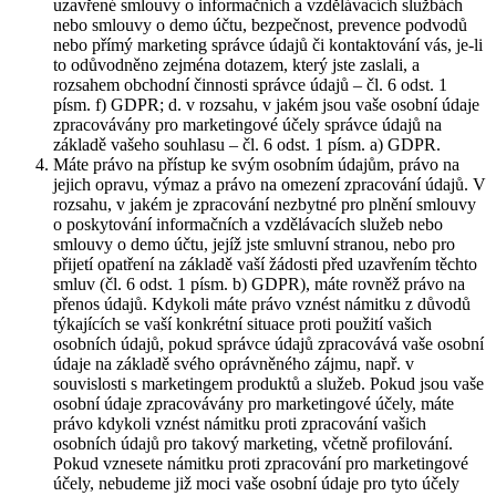
uzavřené smlouvy o informačních a vzdělávacích službách
nebo smlouvy o demo účtu, bezpečnost, prevence podvodů
nebo přímý marketing správce údajů či kontaktování vás, je-li
to odůvodněno zejména dotazem, který jste zaslali, a
rozsahem obchodní činnosti správce údajů – čl. 6 odst. 1
písm. f) GDPR; d. v rozsahu, v jakém jsou vaše osobní údaje
zpracovávány pro marketingové účely správce údajů na
základě vašeho souhlasu – čl. 6 odst. 1 písm. a) GDPR.
Máte právo na přístup ke svým osobním údajům, právo na
jejich opravu, výmaz a právo na omezení zpracování údajů. V
rozsahu, v jakém je zpracování nezbytné pro plnění smlouvy
o poskytování informačních a vzdělávacích služeb nebo
smlouvy o demo účtu, jejíž jste smluvní stranou, nebo pro
přijetí opatření na základě vaší žádosti před uzavřením těchto
smluv (čl. 6 odst. 1 písm. b) GDPR), máte rovněž právo na
přenos údajů. Kdykoli máte právo vznést námitku z důvodů
týkajících se vaší konkrétní situace proti použití vašich
osobních údajů, pokud správce údajů zpracovává vaše osobní
údaje na základě svého oprávněného zájmu, např. v
souvislosti s marketingem produktů a služeb. Pokud jsou vaše
osobní údaje zpracovávány pro marketingové účely, máte
právo kdykoli vznést námitku proti zpracování vašich
osobních údajů pro takový marketing, včetně profilování.
Pokud vznesete námitku proti zpracování pro marketingové
účely, nebudeme již moci vaše osobní údaje pro tyto účely