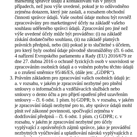
marketing správce údajů a kontaktování vás v jiných
případech, než jsou výše uvedené, pokud je to odůvodněno
zejména dotazem, který jste zaslali, a rozsahem obchodní
činnosti správce údajů. Vaše osobní údaje mohou být rovněž
zpracovávány pro marketingové účely na základě vašeho
souhlasu uděleného správci údajů. Zpracování pro jiné než
výše uvedené účely může být prováděno: (i) na základě
získání dodatečného souhlasu, (ii) na základě platných
právních předpisů, nebo (iii) pokud je to slučitelné s účelem,
pro který byly osobní údaje původně shromážděny (čl. 6 odst.
4 nařízení Evropského parlamentu a Rady (EU) 2016/679 ze
dne 27. dubna 2016 o ochraně fyzických osob v souvislosti se
zpracováním osobních údajů a o volném pohybu těchto údajů
a o zrušení směrnice 95/46/ES, (dále jen: „GDPR“).
Právním základem pro zpracování vašich osobních údajů je:
a. v rozsahu, v jakém je zpracování nezbytné pro plnění
smlouvy o informačních a vzdělávacích službách nebo
smlouvy o demo účtu a pro přijetí opatření před uzavřením
smlouvy – čl. 6 odst. 1 písm. b) GDPR; b. v rozsahu, v jakém
je zpracování údajů nezbytné pro to, aby správce údajů mohl
plnit své zákonné povinnosti, spočívající zejména v
dodržování předpisů – čl. 6 odst. 1 písm. c) GDPR; c. v
rozsahu, v jakém je zpracování nezbytné pro účely
vyplývající z oprávněných zájmů správce, jako je provádění
nezbytných vyúčtování a uplatňování nároků vyplývajících z