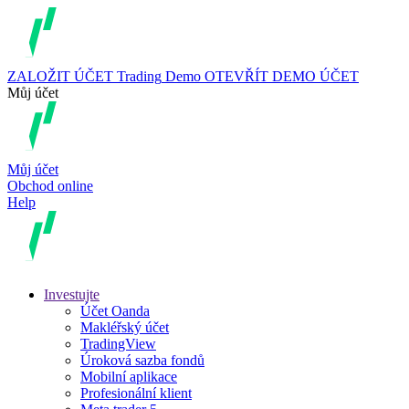
ZALOŽIT ÚČET
Trading
Demo
OTEVŘÍT DEMO ÚČET
Můj účet
Můj účet
Obchod online
Help
Investujte
Účet Oanda
Makléřský účet
TradingView
Úroková sazba fondů
Mobilní aplikace
Profesionální klient