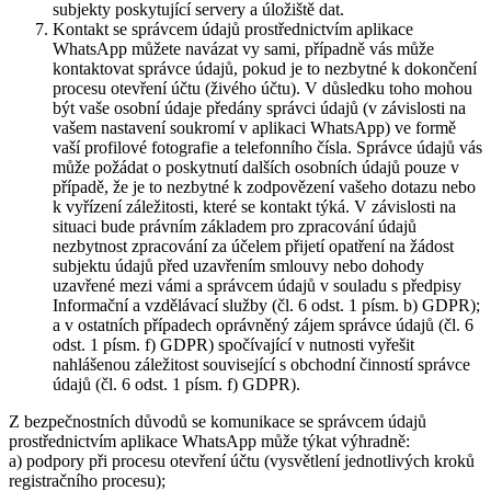
subjekty poskytující servery a úložiště dat.
Kontakt se správcem údajů prostřednictvím aplikace
WhatsApp můžete navázat vy sami, případně vás může
kontaktovat správce údajů, pokud je to nezbytné k dokončení
procesu otevření účtu (živého účtu). V důsledku toho mohou
být vaše osobní údaje předány správci údajů (v závislosti na
vašem nastavení soukromí v aplikaci WhatsApp) ve formě
vaší profilové fotografie a telefonního čísla. Správce údajů vás
může požádat o poskytnutí dalších osobních údajů pouze v
případě, že je to nezbytné k zodpovězení vašeho dotazu nebo
k vyřízení záležitosti, které se kontakt týká. V závislosti na
situaci bude právním základem pro zpracování údajů
nezbytnost zpracování za účelem přijetí opatření na žádost
subjektu údajů před uzavřením smlouvy nebo dohody
uzavřené mezi vámi a správcem údajů v souladu s předpisy
Informační a vzdělávací služby (čl. 6 odst. 1 písm. b) GDPR);
a v ostatních případech oprávněný zájem správce údajů (čl. 6
odst. 1 písm. f) GDPR) spočívající v nutnosti vyřešit
nahlášenou záležitost související s obchodní činností správce
údajů (čl. 6 odst. 1 písm. f) GDPR).
Z bezpečnostních důvodů se komunikace se správcem údajů
prostřednictvím aplikace WhatsApp může týkat výhradně:
a) podpory při procesu otevření účtu (vysvětlení jednotlivých kroků
registračního procesu);