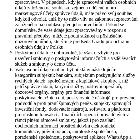
zpracovávat. V případech, kdy je zpracování vašich osobních
údajů založeno na souhlasu, zejména uděleném pro
marketingové účely správce údajů, máte právo svůj souhlas
kdykoli odvolat, aniž by to mělo vliv na zákonnost zpracování
založeného na souhlasu před jeho odvoláním. Pokud se
domníváte, že vaše údaje jsou zpracovávány v rozporu s
právními předpisy, můžete podat stížnost u příslušného
dozorového úřadu, kterým je předseda Úřadu pro ochranu
osobních údajů v Polsku.
Poskytnutí údajů je dobrovolné, je však nezbytné pro
uzavření smlouvy o poskytování informačních a vzdělávacích
služeb a smlouvy o demo účtu.
Vaše osobní údaje mohou být předány následujícím
kategoriím subjektů: bankám, subjektům poskytujícím služby
rychlých plateb, společnostem z kapitálové skupiny, k níž
patří správce údajů, kurýrní služby, poštovní operátoři,
dozorové orgány, orgány pro finanční informace,
poskytovatelé tržních dat, poskytovatelé nástrojů pro prevenci
podvodů a proti praní špinavých peněz, subjekty spravující
investiční fondy, dodavatelé nástrojů, softwaru a platforem
pro obsluhu transakcí a finančních operací prováděných v
rámci plnění rámcové smlouvy, jakož i pro zasílání
obchodních informací prostřednictvím elektronické
komunikace, právní poradci, auditorské společnosti,
poradenské společnosti, poskytovatel aplikace WhatsApp a