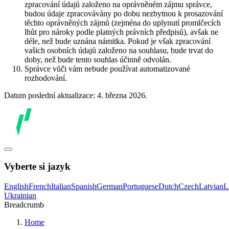
zpracování údajů založeno na oprávněném zájmu správce,
budou údaje zpracovávány po dobu nezbytnou k prosazování
těchto oprávněných zájmů (zejména do uplynutí promlčecích
lhůt pro nároky podle platných právních předpisů), avšak ne
déle, než bude uznána námitka. Pokud je však zpracování
vašich osobních údajů založeno na souhlasu, bude trvat do
doby, než bude tento souhlas účinně odvolán.
Správce vůči vám nebude používat automatizované
rozhodování.
Datum poslední aktualizace: 4. března 2026.
Vyberte si jazyk
English
French
Italian
Spanish
German
Portuguese
Dutch
Czech
Latvian
L
Ukrainian
Breadcrumb
Home