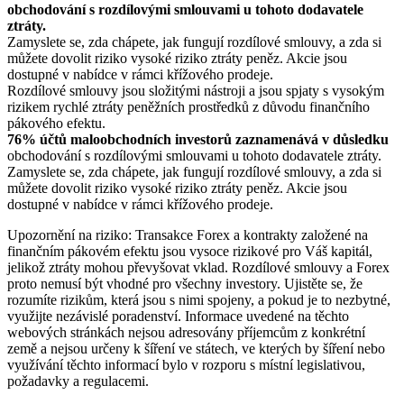
obchodování s rozdílovými smlouvami u tohoto dodavatele
ztráty.
Zamyslete se, zda chápete, jak fungují rozdílové smlouvy, a zda si
můžete dovolit riziko vysoké riziko ztráty peněz. Akcie jsou
dostupné v nabídce v rámci křížového prodeje.
Rozdílové smlouvy jsou složitými nástroji a jsou spjaty s vysokým
rizikem rychlé ztráty peněžních prostředků z důvodu finančního
pákového efektu.
76% účtů maloobchodních investorů zaznamenává v důsledku
obchodování s rozdílovými smlouvami u tohoto dodavatele ztráty.
Zamyslete se, zda chápete, jak fungují rozdílové smlouvy, a zda si
můžete dovolit riziko vysoké riziko ztráty peněz. Akcie jsou
dostupné v nabídce v rámci křížového prodeje.
Upozornění na riziko: Transakce Forex a kontrakty založené na
finančním pákovém efektu jsou vysoce rizikové pro Váš kapitál,
jelikož ztráty mohou převyšovat vklad. Rozdílové smlouvy a Forex
proto nemusí být vhodné pro všechny investory. Ujistěte se, že
rozumíte rizikům, která jsou s nimi spojeny, a pokud je to nezbytné,
využijte nezávislé poradenství. Informace uvedené na těchto
webových stránkách nejsou adresovány příjemcům z konkrétní
země a nejsou určeny k šíření ve státech, ve kterých by šíření nebo
využívání těchto informací bylo v rozporu s místní legislativou,
požadavky a regulacemi.