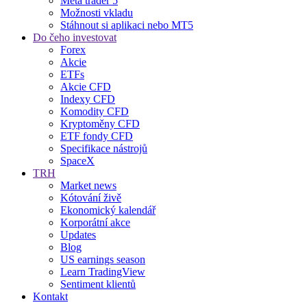
Meta trader 5
Možnosti vkladu
Stáhnout si aplikaci nebo MT5
Do čeho investovat
Forex
Akcie
ETFs
Akcie CFD
Indexy CFD
Komodity CFD
Kryptoměny CFD
ETF fondy CFD
Specifikace nástrojů
SpaceX
TRH
Market news
Kótování živě
Ekonomický kalendář
Korporátní akce
Updates
Blog
US earnings season
Learn TradingView
Sentiment klientů
Kontakt