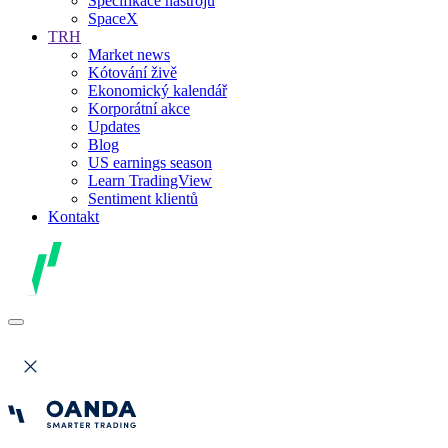
Specifikace nástrojů
SpaceX
TRH
Market news
Kótování živě
Ekonomický kalendář
Korporátní akce
Updates
Blog
US earnings season
Learn TradingView
Sentiment klientů
Kontakt