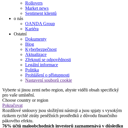
Rollovers
Market news
Sentiment klientů
o nás
OANDA Group
Kariéra
Ostatní
Dokumenty
Blog
Kyberbezpečnost
Aktualizace
Zřeknutí se odpovědnosti
Legální informace
Politika
Prohlášení o přístupnosti
Nastavení souborů cookie
Vyberte si jinou zemi nebo region, abyste viděli obsah specifický
pro vaše umístění.
Choose country or region
Pokračovat
Rozdílové smlouvy jsou složitými nástroji a jsou spjaty s vysokým
rizikem rychlé ztráty peněžních prostředků z důvodu finančního
pákového efektu.
76% účtů maloobchodních investorů zaznamenává v důsledku