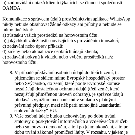
b) zodpovídání dotazů klientů týkajících se činnosti společnosti
OANDA.
Komunikace s správcem údajů prostřednictvím aplikace WhatsApp
nikdy nebude obsahovat žádné odkazy ani přílohy a nebude se
mimo jiné týkat:
a) zůstatku vašich prostředků na hotovostním účtu;
b) jakýchkoli záležitostí souvisejících s prováděním transakcí;
c) zadávání nebo úprav příkazů;
d) změny nebo aktualizace osobních údajů klienta;
e) zadávání pokynů k vkladu nebo výběru prostředků na/z
hotovostního účtu.
V případě předávání osobních údajů do třetích zemí, tj.
příjemcům se sídlem mimo Evropský hospodářský prostor
nebo Švýcarsko, do zemí, které podle Evropské komise
nezajišťují dostatečnou ochranu údajů (třetí země, které
nezajišťují přiměřenou úroveň ochrany), je správce údajů
předává s využitím mechanismů v souladu s platnými
právními předpisy, mezi něž patří mimo jiné „standardní
smluvní doložky“ EU.
Vaše osobní údaje budou uchovávány po dobu trvání
smlouvy o poskytování informačních a vzdělávacích služeb
nebo smlouvy o demo účtu, a to i po jejím ukončení, a to po
dobu trvání zákonné promlčecí lhůty. V rozsahu, v jakém je