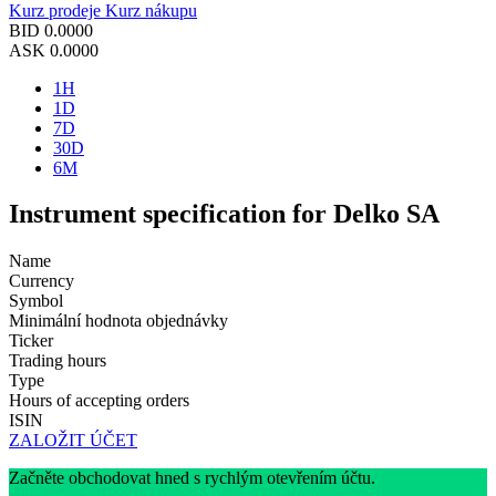
Kurz prodeje
Kurz nákupu
BID
0.0000
ASK
0.0000
1H
1D
7D
30D
6M
Instrument specification for Delko SA
Name
Currency
Symbol
Minimální hodnota objednávky
Ticker
Trading hours
Type
Hours of accepting orders
ISIN
ZALOŽIT ÚČET
Začněte obchodovat hned s rychlým otevřením účtu.