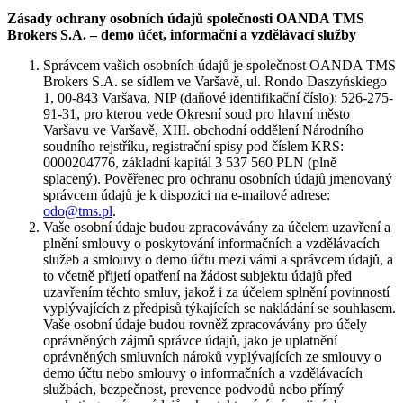
Zásady ochrany osobních údajů společnosti OANDA TMS
Brokers S.A. – demo účet, informační a vzdělávací služby
Správcem vašich osobních údajů je společnost OANDA TMS
Brokers S.A. se sídlem ve Varšavě, ul. Rondo Daszyńskiego
1, 00-843 Varšava, NIP (daňové identifikační číslo): 526-275-
91-31, pro kterou vede Okresní soud pro hlavní město
Varšavu ve Varšavě, XIII. obchodní oddělení Národního
soudního rejstříku, registrační spisy pod číslem KRS:
0000204776, základní kapitál 3 537 560 PLN (plně
splacený). Pověřenec pro ochranu osobních údajů jmenovaný
správcem údajů je k dispozici na e-mailové adrese:
odo@tms.pl
.
Vaše osobní údaje budou zpracovávány za účelem uzavření a
plnění smlouvy o poskytování informačních a vzdělávacích
služeb a smlouvy o demo účtu mezi vámi a správcem údajů, a
to včetně přijetí opatření na žádost subjektu údajů před
uzavřením těchto smluv, jakož i za účelem splnění povinností
vyplývajících z předpisů týkajících se nakládání se souhlasem.
Vaše osobní údaje budou rovněž zpracovávány pro účely
oprávněných zájmů správce údajů, jako je uplatnění
oprávněných smluvních nároků vyplývajících ze smlouvy o
demo účtu nebo smlouvy o informačních a vzdělávacích
službách, bezpečnost, prevence podvodů nebo přímý