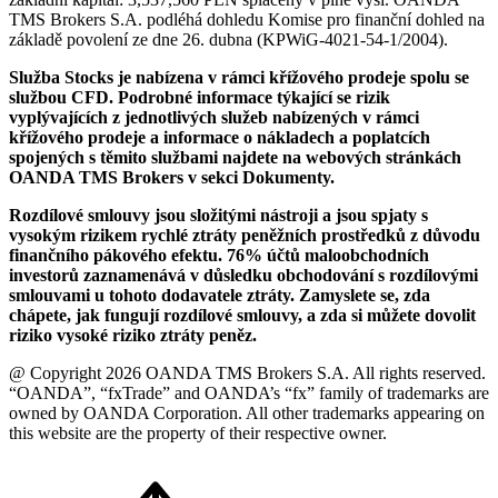
TMS Brokers S.A. podléhá dohledu Komise pro finanční dohled na
základě povolení ze dne 26. dubna (KPWiG-4021-54-1/2004).
Služba Stocks je nabízena v rámci křížového prodeje spolu se
službou CFD. Podrobné informace týkající se rizik
vyplývajících z jednotlivých služeb nabízených v rámci
křížového prodeje a informace o nákladech a poplatcích
spojených s těmito službami najdete na webových stránkách
OANDA TMS Brokers v sekci Dokumenty.
Rozdílové smlouvy jsou složitými nástroji a jsou spjaty s
vysokým rizikem rychlé ztráty peněžních prostředků z důvodu
finančního pákového efektu. 76% účtů maloobchodních
investorů zaznamenává v důsledku obchodování s rozdílovými
smlouvami u tohoto dodavatele ztráty. Zamyslete se, zda
chápete, jak fungují rozdílové smlouvy, a zda si můžete dovolit
riziko vysoké riziko ztráty peněz.
@ Copyright 2026 OANDA TMS Brokers S.A. All rights reserved.
“OANDA”, “fxTrade” and OANDA’s “fx” family of trademarks are
owned by OANDA Corporation. All other trademarks appearing on
this website are the property of their respective owner.