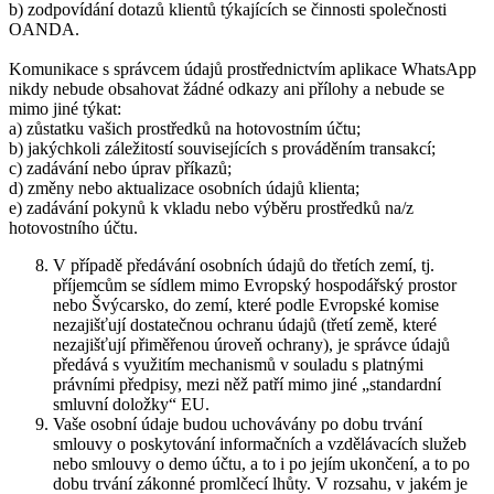
b) zodpovídání dotazů klientů týkajících se činnosti společnosti
OANDA.
Komunikace s správcem údajů prostřednictvím aplikace WhatsApp
nikdy nebude obsahovat žádné odkazy ani přílohy a nebude se
mimo jiné týkat:
a) zůstatku vašich prostředků na hotovostním účtu;
b) jakýchkoli záležitostí souvisejících s prováděním transakcí;
c) zadávání nebo úprav příkazů;
d) změny nebo aktualizace osobních údajů klienta;
e) zadávání pokynů k vkladu nebo výběru prostředků na/z
hotovostního účtu.
V případě předávání osobních údajů do třetích zemí, tj.
příjemcům se sídlem mimo Evropský hospodářský prostor
nebo Švýcarsko, do zemí, které podle Evropské komise
nezajišťují dostatečnou ochranu údajů (třetí země, které
nezajišťují přiměřenou úroveň ochrany), je správce údajů
předává s využitím mechanismů v souladu s platnými
právními předpisy, mezi něž patří mimo jiné „standardní
smluvní doložky“ EU.
Vaše osobní údaje budou uchovávány po dobu trvání
smlouvy o poskytování informačních a vzdělávacích služeb
nebo smlouvy o demo účtu, a to i po jejím ukončení, a to po
dobu trvání zákonné promlčecí lhůty. V rozsahu, v jakém je