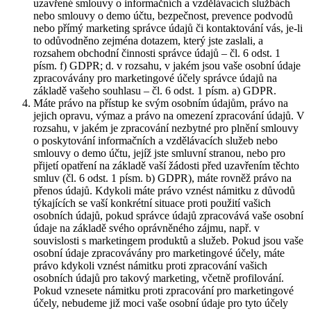
uzavřené smlouvy o informačních a vzdělávacích službách
nebo smlouvy o demo účtu, bezpečnost, prevence podvodů
nebo přímý marketing správce údajů či kontaktování vás, je-li
to odůvodněno zejména dotazem, který jste zaslali, a
rozsahem obchodní činnosti správce údajů – čl. 6 odst. 1
písm. f) GDPR; d. v rozsahu, v jakém jsou vaše osobní údaje
zpracovávány pro marketingové účely správce údajů na
základě vašeho souhlasu – čl. 6 odst. 1 písm. a) GDPR.
Máte právo na přístup ke svým osobním údajům, právo na
jejich opravu, výmaz a právo na omezení zpracování údajů. V
rozsahu, v jakém je zpracování nezbytné pro plnění smlouvy
o poskytování informačních a vzdělávacích služeb nebo
smlouvy o demo účtu, jejíž jste smluvní stranou, nebo pro
přijetí opatření na základě vaší žádosti před uzavřením těchto
smluv (čl. 6 odst. 1 písm. b) GDPR), máte rovněž právo na
přenos údajů. Kdykoli máte právo vznést námitku z důvodů
týkajících se vaší konkrétní situace proti použití vašich
osobních údajů, pokud správce údajů zpracovává vaše osobní
údaje na základě svého oprávněného zájmu, např. v
souvislosti s marketingem produktů a služeb. Pokud jsou vaše
osobní údaje zpracovávány pro marketingové účely, máte
právo kdykoli vznést námitku proti zpracování vašich
osobních údajů pro takový marketing, včetně profilování.
Pokud vznesete námitku proti zpracování pro marketingové
účely, nebudeme již moci vaše osobní údaje pro tyto účely