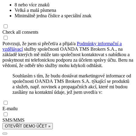
8 nebo více znaků
Velká a malá písmena
Minimálně jedna číslice a speciální znak
Check all consents
Potvrzuji, že jsem si přečetl/a a přijal/a
Podmínky informační a
vzdělávací
služby společnosti OANDA TMS Brokers S.A., na
základě kterých mě může tato společnost kontaktovat s nabídkou a
poskytnout mi telefonickou podporu za účelem správy účtu. Beru na
vědomí, že odběr této služby mohu kdykoli odhlásit.
Souhlasím s tím, že budu dostávat marketingové informace od
společnosti OANDA TMS Brokers S.A. týkající se produktů
a služeb, např. novinek a propagačních akcí, které mi budou
zasílány na kontaktní údaje, jež jsem uvedl/a v:
E-mailu
SMS/MMS
OTEVŘÍT DEMO ÚČET »