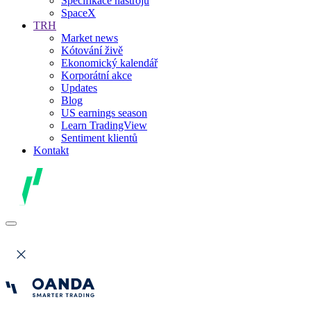
Specifikace nástrojů
SpaceX
TRH
Market news
Kótování živě
Ekonomický kalendář
Korporátní akce
Updates
Blog
US earnings season
Learn TradingView
Sentiment klientů
Kontakt