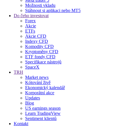
Meta trader 5
Možnosti vkladu
Stáhnout si aplikaci nebo MT5
Do čeho investovat
Forex
Akcie
ETFs
Akcie CFD
Indexy CFD
Komodity CFD
Kryptoměny CFD
ETF fondy CFD
Specifikace nástrojů
SpaceX
TRH
Market news
Kótování živě
Ekonomický kalendář
Korporátní akce
Updates
Blog
US earnings season
Learn TradingView
Sentiment klientů
Kontakt