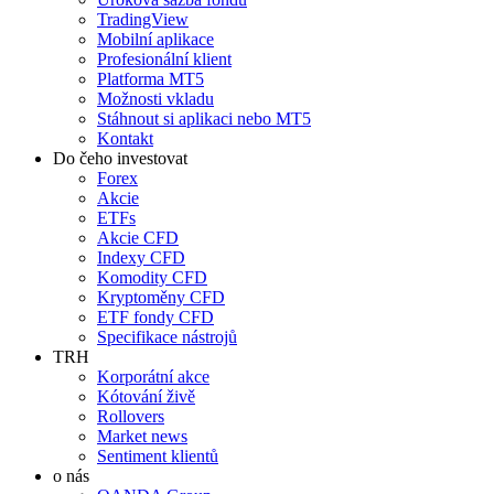
TradingView
Mobilní aplikace
Profesionální klient
Platforma MT5
Možnosti vkladu
Stáhnout si aplikaci nebo MT5
Kontakt
Do čeho investovat
Forex
Akcie
ETFs
Akcie CFD
Indexy CFD
Komodity CFD
Kryptoměny CFD
ETF fondy CFD
Specifikace nástrojů
TRH
Korporátní akce
Kótování živě
Rollovers
Market news
Sentiment klientů
o nás