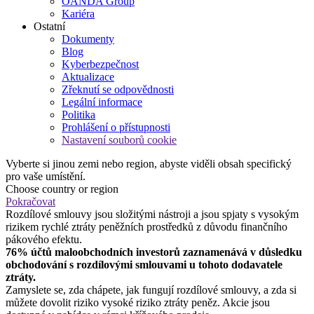
OANDA Group
Kariéra
Ostatní
Dokumenty
Blog
Kyberbezpečnost
Aktualizace
Zřeknutí se odpovědnosti
Legální informace
Politika
Prohlášení o přístupnosti
Nastavení souborů cookie
Vyberte si jinou zemi nebo region, abyste viděli obsah specifický
pro vaše umístění.
Choose country or region
Pokračovat
Rozdílové smlouvy jsou složitými nástroji a jsou spjaty s vysokým
rizikem rychlé ztráty peněžních prostředků z důvodu finančního
pákového efektu.
76% účtů maloobchodních investorů zaznamenává v důsledku
obchodování s rozdílovými smlouvami u tohoto dodavatele
ztráty.
Zamyslete se, zda chápete, jak fungují rozdílové smlouvy, a zda si
můžete dovolit riziko vysoké riziko ztráty peněz. Akcie jsou