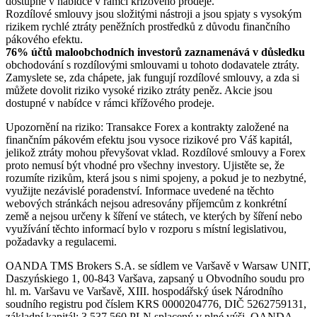
dostupné v nabídce v rámci křížového prodeje.
Rozdílové smlouvy jsou složitými nástroji a jsou spjaty s vysokým
rizikem rychlé ztráty peněžních prostředků z důvodu finančního
pákového efektu.
76% účtů maloobchodních investorů zaznamenává v důsledku
obchodování s rozdílovými smlouvami u tohoto dodavatele ztráty.
Zamyslete se, zda chápete, jak fungují rozdílové smlouvy, a zda si
můžete dovolit riziko vysoké riziko ztráty peněz. Akcie jsou
dostupné v nabídce v rámci křížového prodeje.
Upozornění na riziko: Transakce Forex a kontrakty založené na
finančním pákovém efektu jsou vysoce rizikové pro Váš kapitál,
jelikož ztráty mohou převyšovat vklad. Rozdílové smlouvy a Forex
proto nemusí být vhodné pro všechny investory. Ujistěte se, že
rozumíte rizikům, která jsou s nimi spojeny, a pokud je to nezbytné,
využijte nezávislé poradenství. Informace uvedené na těchto
webových stránkách nejsou adresovány příjemcům z konkrétní
země a nejsou určeny k šíření ve státech, ve kterých by šíření nebo
využívání těchto informací bylo v rozporu s místní legislativou,
požadavky a regulacemi.
OANDA TMS Brokers S.A. se sídlem ve Varšavě v Warsaw UNIT,
Daszyńskiego 1, 00-843 Varšava, zapsaný u Obvodního soudu pro
hl. m. Varšavu ve Varšavě, XIII. hospodářský úsek Národního
soudního registru pod číslem KRS 0000204776, DIČ 5262759131,
základní kapitál: 3,537,560 PLN splacený v plné výši. OANDA