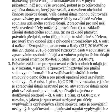
marketing správce údajů a kontaktování vás v jiných
případech, než jsou výše uvedené, pokud je to odůvodněno
zejména dotazem, který jste zaslali, a rozsahem obchodní
činnosti správce údajů. Vaše osobní údaje mohou být rovněž
zpracovávány pro marketingové účely na základě vašeho
souhlasu uděleného správci údajů. Zpracování pro jiné než
výše uvedené účely může být prováděno: (i) na základě
získání dodatečného souhlasu, (ii) na základě platných
právních předpisů, nebo (iii) pokud je to slučitelné s účelem,
pro který byly osobní údaje původně shromážděny (čl. 6 odst.
4 nařízení Evropského parlamentu a Rady (EU) 2016/679 ze
dne 27. dubna 2016 o ochraně fyzických osob v souvislosti se
zpracováním osobních údajů a o volném pohybu těchto údajů
a o zrušení směrnice 95/46/ES, (dále jen: „GDPR“).
Právním základem pro zpracování vašich osobních údajů je:
a. v rozsahu, v jakém je zpracování nezbytné pro plnění
smlouvy o informačních a vzdělávacích službách nebo
smlouvy o demo účtu a pro přijetí opatření před uzavřením
smlouvy – čl. 6 odst. 1 písm. b) GDPR; b. v rozsahu, v jakém
je zpracování údajů nezbytné pro to, aby správce údajů mohl
plnit své zákonné povinnosti, spočívající zejména v
dodržování předpisů – čl. 6 odst. 1 písm. c) GDPR; c. v
rozsahu, v jakém je zpracování nezbytné pro účely
vyplývající z oprávněných zájmů správce, jako je provádění
nezbytných vyúčtování a uplatňování nároků vyplývajících z