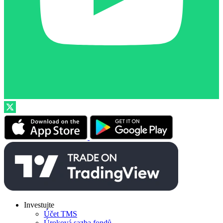
Investujte
Účet TMS
Úroková sazba fondů