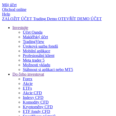
Můj účet
Obchod online
Help
ZALOŽIT ÚČET
Trading
Demo
OTEVŘÍT DEMO ÚČET
Investujte
Účet Oanda
Makléřský účet
TradingView
Úroková sazba fondů
Mobilní aplikace
Profesionální klient
Meta trader 5
Možnosti vkladu
Stáhnout si aplikaci nebo MT5
Do čeho investovat
Forex
Akcie
ETFs
Akcie CFD
Indexy CFD
Komodity CFD
Kryptoměny CFD
ETF fondy CFD