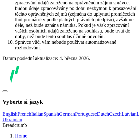
zpracování údajů založeno na oprávněném zájmu správce,
budou údaje zpracovávány po dobu nezbytnou k prosazování
těchto oprávněných zájmů (zejména do uplynutí promlčecích
lhůt pro nároky podle platných právních předpisů), avšak ne
déle, než bude uznána námitka. Pokud je však zpracování
vašich osobních údajů založeno na souhlasu, bude trvat do
doby, než bude tento souhlas účinně odvolán.
Správce vůči vám nebude používat automatizované
rozhodování.
Datum poslední aktualizace: 4. března 2026.
Vyberte si jazyk
English
French
Italian
Spanish
German
Portuguese
Dutch
Czech
Latvian
L
Ukrainian
Breadcrumb
Home