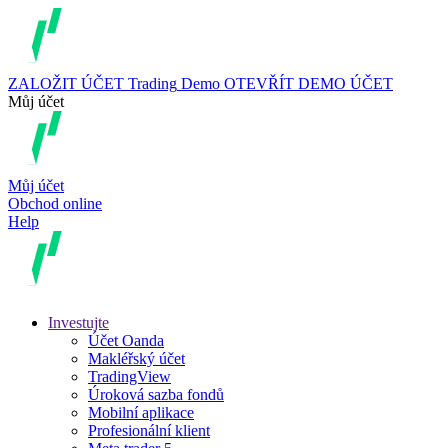
ZALOŽIT ÚČET
Trading
Demo
OTEVŘÍT DEMO ÚČET
Můj účet
Můj účet
Obchod online
Help
Investujte
Účet Oanda
Makléřský účet
TradingView
Úroková sazba fondů
Mobilní aplikace
Profesionální klient