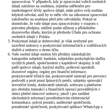
zpracovávat. V případech, kdy je zpracování vašich osobních
údajů založeno na souhlasu, zejména uděleném pro
marketingové účely správce údajů, máte právo svůj souhlas
kdykoli odvolat, aniž by to mělo vliv na zákonnost zpracování
založeného na souhlasu před jeho odvoláním. Pokud se
domníváte, že vaše údaje jsou zpracovávány v rozporu s
právními předpisy, můžete podat stížnost u příslušného
dozorového úřadu, kterým je předseda Úřadu pro ochranu
osobních údajů v Polsku.
Poskytnutí údajů je dobrovolné, je však nezbytné pro
uzavření smlouvy o poskytování informačních a vzdělávacích
služeb a smlouvy o demo účtu.
Vaše osobní údaje mohou být předány následujícím
kategoriím subjektů: bankám, subjektům poskytujícím služby
rychlých plateb, společnostem z kapitálové skupiny, k níž
patří správce údajů, kurýrní služby, poštovní operátoři,
dozorové orgány, orgány pro finanční informace,
poskytovatelé tržních dat, poskytovatelé nástrojů pro prevenci
podvodů a proti praní špinavých peněz, subjekty spravující
investiční fondy, dodavatelé nástrojů, softwaru a platforem
pro obsluhu transakcí a finančních operací prováděných v
rámci plnění rámcové smlouvy, jakož i pro zasílání
obchodních informací prostřednictvím elektronické
komunikace, právní poradci, auditorské společnosti,
poradenské společnosti, poskytovatel aplikace WhatsApp a