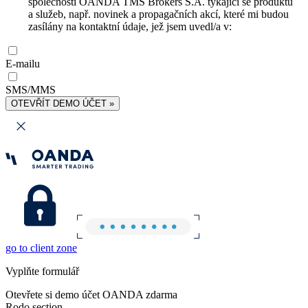
společnosti OANDA TMS Brokers S.A. týkající se produktů
a služeb, např. novinek a propagačních akcí, které mi budou
zasílány na kontaktní údaje, jež jsem uvedl/a v:
E-mailu
SMS/MMS
OTEVŘÍT DEMO ÚČET »
go to client zone
Vyplňte formulář
Otevřete si demo účet OANDA zdarma
Rodo section