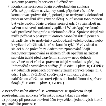
subjekty poskytující servery a úložiště dat.
Kontakt se správcem údajů prostřednictvím aplikace
WhatsApp můžete navázat vy sami, případně vás může
kontaktovat správce údajů, pokud je to nezbytné k dokončení
procesu otevření účtu (živého účtu). V důsledku toho mohou
být vaše osobní údaje předány správci údajů (v závislosti na
vašem nastavení soukromí v aplikaci WhatsApp) ve formě
vaší profilové fotografie a telefonního čísla. Správce údajů vás
může požádat o poskytnutí dalších osobních údajů pouze v
případě, že je to nezbytné k zodpovězení vašeho dotazu nebo
k vyřízení záležitosti, které se kontakt týká. V závislosti na
situaci bude právním základem pro zpracování údajů
nezbytnost zpracování za účelem přijetí opatření na žádost
subjektu údajů před uzavřením smlouvy nebo dohody
uzavřené mezi vámi a správcem údajů v souladu s předpisy
Informační a vzdělávací služby (čl. 6 odst. 1 písm. b) GDPR);
a v ostatních případech oprávněný zájem správce údajů (čl. 6
odst. 1 písm. f) GDPR) spočívající v nutnosti vyřešit
nahlášenou záležitost související s obchodní činností správce
údajů (čl. 6 odst. 1 písm. f) GDPR).
Z bezpečnostních důvodů se komunikace se správcem údajů
prostřednictvím aplikace WhatsApp může týkat výhradně:
a) podpory při procesu otevření účtu (vysvětlení jednotlivých kroků
registračního procesu);