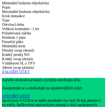
Minimální hodnota objednávky
Popis
Maximální hodnota objednávky
Krok transakce
Type
Otevírací doba
Velikost kontraktu / 1 lot
Požadovaná záloha
Hodnota 1 pipu
Finanční páka
Minimální krok
Dlouhý swap (denní)
Krátký prodej
NO
Krátký swap (denní)
Vzdálenost SL a TP
0
3denní swap (datum)
ZALOŽIT ÚČET
Začněte obchodovat hned s rychlým otevřením účtu.
Zaregistrujte se a obchodujte na nejaktivnějších trzích
OTEVŘÍT ÚČET
Společnost OANDA se může pochlubit více než 20 lety působení
na trzích, špičkovými analytickými nástroji a tisíci spokojených