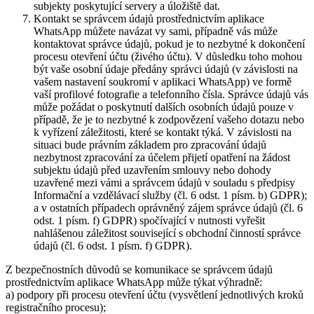
subjekty poskytující servery a úložiště dat.
Kontakt se správcem údajů prostřednictvím aplikace
WhatsApp můžete navázat vy sami, případně vás může
kontaktovat správce údajů, pokud je to nezbytné k dokončení
procesu otevření účtu (živého účtu). V důsledku toho mohou
být vaše osobní údaje předány správci údajů (v závislosti na
vašem nastavení soukromí v aplikaci WhatsApp) ve formě
vaší profilové fotografie a telefonního čísla. Správce údajů vás
může požádat o poskytnutí dalších osobních údajů pouze v
případě, že je to nezbytné k zodpovězení vašeho dotazu nebo
k vyřízení záležitosti, které se kontakt týká. V závislosti na
situaci bude právním základem pro zpracování údajů
nezbytnost zpracování za účelem přijetí opatření na žádost
subjektu údajů před uzavřením smlouvy nebo dohody
uzavřené mezi vámi a správcem údajů v souladu s předpisy
Informační a vzdělávací služby (čl. 6 odst. 1 písm. b) GDPR);
a v ostatních případech oprávněný zájem správce údajů (čl. 6
odst. 1 písm. f) GDPR) spočívající v nutnosti vyřešit
nahlášenou záležitost související s obchodní činností správce
údajů (čl. 6 odst. 1 písm. f) GDPR).
Z bezpečnostních důvodů se komunikace se správcem údajů
prostřednictvím aplikace WhatsApp může týkat výhradně:
a) podpory při procesu otevření účtu (vysvětlení jednotlivých kroků
registračního procesu);