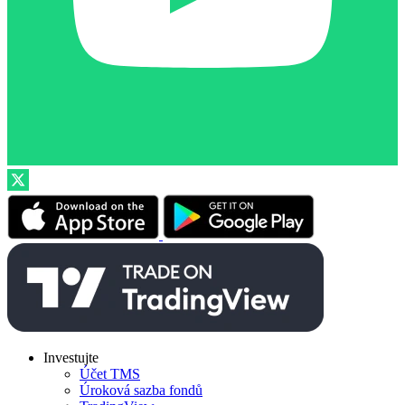
Investujte
Účet TMS
Úroková sazba fondů