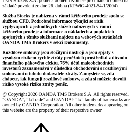
TMS Brokers S.A. podléhá dohledu Komise pro finanční dohled na
základě povolení ze dne 26. dubna (KPWiG-4021-54-1/2004).
Služba Stocks je nabízena v rámci křížového prodeje spolu se
službou CFD. Podrobné informace týkající se rizik
vyplývajících z jednotlivých služeb nabízených v rámci
křížového prodeje a informace o nákladech a poplatcích
spojených s těmito službami najdete na webových stránkách
OANDA TMS Brokers v sekci Dokumenty.
Rozdílové smlouvy jsou složitými nástroji a jsou spjaty s
vysokým rizikem rychlé ztráty peněžních prostředků z důvodu
finančního pákového efektu. 76% účtů maloobchodních
investorů zaznamenává v důsledku obchodování s rozdílovými
smlouvami u tohoto dodavatele ztráty. Zamyslete se, zda
chápete, jak fungují rozdílové smlouvy, a zda si můžete dovolit
riziko vysoké riziko ztráty peněz.
@ Copyright 2026 OANDA TMS Brokers S.A. All rights reserved.
“OANDA”, “fxTrade” and OANDA’s “fx” family of trademarks are
owned by OANDA Corporation. All other trademarks appearing on
this website are the property of their respective owner.