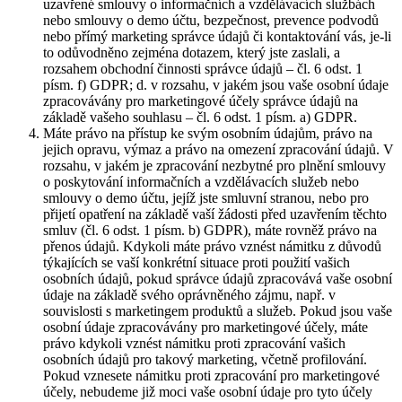
uzavřené smlouvy o informačních a vzdělávacích službách
nebo smlouvy o demo účtu, bezpečnost, prevence podvodů
nebo přímý marketing správce údajů či kontaktování vás, je-li
to odůvodněno zejména dotazem, který jste zaslali, a
rozsahem obchodní činnosti správce údajů – čl. 6 odst. 1
písm. f) GDPR; d. v rozsahu, v jakém jsou vaše osobní údaje
zpracovávány pro marketingové účely správce údajů na
základě vašeho souhlasu – čl. 6 odst. 1 písm. a) GDPR.
Máte právo na přístup ke svým osobním údajům, právo na
jejich opravu, výmaz a právo na omezení zpracování údajů. V
rozsahu, v jakém je zpracování nezbytné pro plnění smlouvy
o poskytování informačních a vzdělávacích služeb nebo
smlouvy o demo účtu, jejíž jste smluvní stranou, nebo pro
přijetí opatření na základě vaší žádosti před uzavřením těchto
smluv (čl. 6 odst. 1 písm. b) GDPR), máte rovněž právo na
přenos údajů. Kdykoli máte právo vznést námitku z důvodů
týkajících se vaší konkrétní situace proti použití vašich
osobních údajů, pokud správce údajů zpracovává vaše osobní
údaje na základě svého oprávněného zájmu, např. v
souvislosti s marketingem produktů a služeb. Pokud jsou vaše
osobní údaje zpracovávány pro marketingové účely, máte
právo kdykoli vznést námitku proti zpracování vašich
osobních údajů pro takový marketing, včetně profilování.
Pokud vznesete námitku proti zpracování pro marketingové
účely, nebudeme již moci vaše osobní údaje pro tyto účely