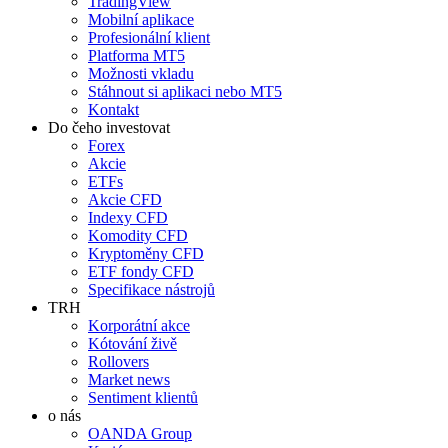
TradingView
Mobilní aplikace
Profesionální klient
Platforma MT5
Možnosti vkladu
Stáhnout si aplikaci nebo MT5
Kontakt
Do čeho investovat
Forex
Akcie
ETFs
Akcie CFD
Indexy CFD
Komodity CFD
Kryptoměny CFD
ETF fondy CFD
Specifikace nástrojů
TRH
Korporátní akce
Kótování živě
Rollovers
Market news
Sentiment klientů
o nás
OANDA Group