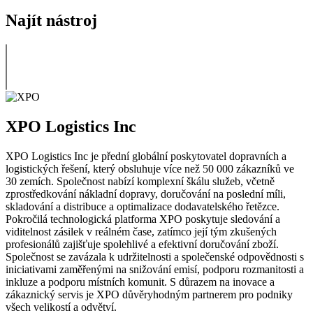
Najít nástroj
XPO Logistics Inc
XPO Logistics Inc je přední globální poskytovatel dopravních a
logistických řešení, který obsluhuje více než 50 000 zákazníků ve
30 zemích. Společnost nabízí komplexní škálu služeb, včetně
zprostředkování nákladní dopravy, doručování na poslední míli,
skladování a distribuce a optimalizace dodavatelského řetězce.
Pokročilá technologická platforma XPO poskytuje sledování a
viditelnost zásilek v reálném čase, zatímco její tým zkušených
profesionálů zajišťuje spolehlivé a efektivní doručování zboží.
Společnost se zavázala k udržitelnosti a společenské odpovědnosti s
iniciativami zaměřenými na snižování emisí, podporu rozmanitosti a
inkluze a podporu místních komunit. S důrazem na inovace a
zákaznický servis je XPO důvěryhodným partnerem pro podniky
všech velikostí a odvětví.