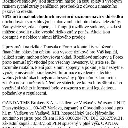
Rozdílové smlouvy jsou složitými nástroji a jsou spjaty s vysokým
rizikem rychlé ztráty peněžních prostředků z důvodu finančního
pákového efektu.
76% účtů maloobchodních investorů zaznamenává v důsledku
obchodování s rozdílovými smlouvami u tohoto dodavatele ztráty.
Zamyslete se, zda chápete, jak fungují rozdílové smlouvy, a zda si
můžete dovolit riziko vysoké riziko ztráty peněz. Akcie jsou
dostupné v nabídce v rámci křížového prodeje.
Upozornění na riziko: Transakce Forex a kontrakty založené na
finančním pákovém efektu jsou vysoce rizikové pro Váš kapitál,
jelikož ztráty mohou převyšovat vklad. Rozdílové smlouvy a Forex
proto nemusí být vhodné pro všechny investory. Ujistěte se, že
rozumíte rizikům, která jsou s nimi spojeny, a pokud je to nezbytné,
využijte nezávislé poradenství. Informace uvedené na těchto
webových stránkách nejsou adresovány příjemcům z konkrétní
země a nejsou určeny k šíření ve státech, ve kterých by šíření nebo
využívání těchto informací bylo v rozporu s místní legislativou,
požadavky a regulacemi.
OANDA TMS Brokers S.A. se sídlem ve Varšavě v Warsaw UNIT,
Daszyńskiego 1, 00-843 Varšava, zapsaný u Obvodního soudu pro
hl. m. Varšavu ve Varšavě, XIII. hospodářský úsek Národního
soudního registru pod číslem KRS 0000204776, DIČ 5262759131,
základní kapitál: 3,537,560 PLN splacený v plné výši. OANDA