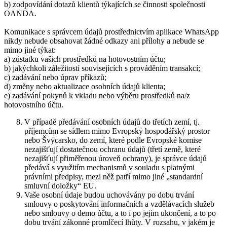
b) zodpovídání dotazů klientů týkajících se činnosti společnosti
OANDA.
Komunikace s správcem údajů prostřednictvím aplikace WhatsApp
nikdy nebude obsahovat žádné odkazy ani přílohy a nebude se
mimo jiné týkat:
a) zůstatku vašich prostředků na hotovostním účtu;
b) jakýchkoli záležitostí souvisejících s prováděním transakcí;
c) zadávání nebo úprav příkazů;
d) změny nebo aktualizace osobních údajů klienta;
e) zadávání pokynů k vkladu nebo výběru prostředků na/z
hotovostního účtu.
V případě předávání osobních údajů do třetích zemí, tj.
příjemcům se sídlem mimo Evropský hospodářský prostor
nebo Švýcarsko, do zemí, které podle Evropské komise
nezajišťují dostatečnou ochranu údajů (třetí země, které
nezajišťují přiměřenou úroveň ochrany), je správce údajů
předává s využitím mechanismů v souladu s platnými
právními předpisy, mezi něž patří mimo jiné „standardní
smluvní doložky“ EU.
Vaše osobní údaje budou uchovávány po dobu trvání
smlouvy o poskytování informačních a vzdělávacích služeb
nebo smlouvy o demo účtu, a to i po jejím ukončení, a to po
dobu trvání zákonné promlčecí lhůty. V rozsahu, v jakém je