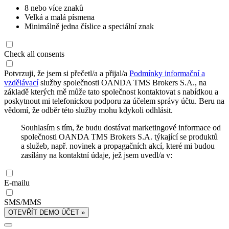
8 nebo více znaků
Velká a malá písmena
Minimálně jedna číslice a speciální znak
Check all consents
Potvrzuji, že jsem si přečetl/a a přijal/a
Podmínky informační a
vzdělávací
služby společnosti OANDA TMS Brokers S.A., na
základě kterých mě může tato společnost kontaktovat s nabídkou a
poskytnout mi telefonickou podporu za účelem správy účtu. Beru na
vědomí, že odběr této služby mohu kdykoli odhlásit.
Souhlasím s tím, že budu dostávat marketingové informace od
společnosti OANDA TMS Brokers S.A. týkající se produktů
a služeb, např. novinek a propagačních akcí, které mi budou
zasílány na kontaktní údaje, jež jsem uvedl/a v:
E-mailu
SMS/MMS
OTEVŘÍT DEMO ÚČET »