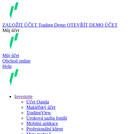
ZALOŽIT ÚČET
Trading
Demo
OTEVŘÍT DEMO ÚČET
Můj účet
Můj účet
Obchod online
Help
Investujte
Účet Oanda
Makléřský účet
TradingView
Úroková sazba fondů
Mobilní aplikace
Profesionální klient