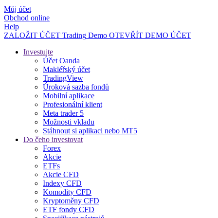
Můj účet
Obchod online
Help
ZALOŽIT ÚČET
Trading
Demo
OTEVŘÍT DEMO ÚČET
Investujte
Účet Oanda
Makléřský účet
TradingView
Úroková sazba fondů
Mobilní aplikace
Profesionální klient
Meta trader 5
Možnosti vkladu
Stáhnout si aplikaci nebo MT5
Do čeho investovat
Forex
Akcie
ETFs
Akcie CFD
Indexy CFD
Komodity CFD
Kryptoměny CFD
ETF fondy CFD