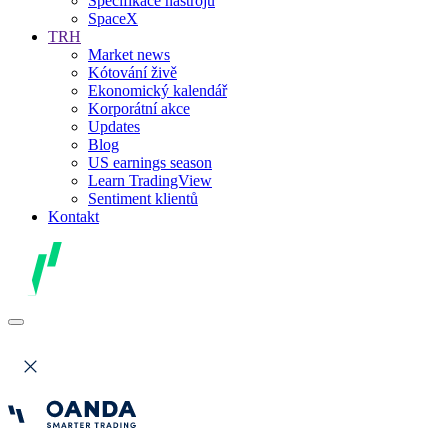
Specifikace nástrojů
SpaceX
TRH
Market news
Kótování živě
Ekonomický kalendář
Korporátní akce
Updates
Blog
US earnings season
Learn TradingView
Sentiment klientů
Kontakt