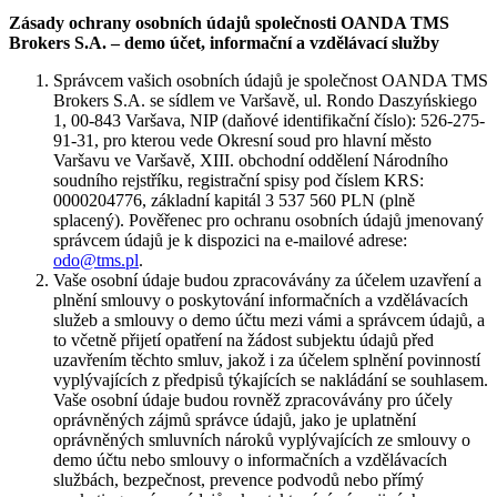
Zásady ochrany osobních údajů společnosti OANDA TMS
Brokers S.A. – demo účet, informační a vzdělávací služby
Správcem vašich osobních údajů je společnost OANDA TMS
Brokers S.A. se sídlem ve Varšavě, ul. Rondo Daszyńskiego
1, 00-843 Varšava, NIP (daňové identifikační číslo): 526-275-
91-31, pro kterou vede Okresní soud pro hlavní město
Varšavu ve Varšavě, XIII. obchodní oddělení Národního
soudního rejstříku, registrační spisy pod číslem KRS:
0000204776, základní kapitál 3 537 560 PLN (plně
splacený). Pověřenec pro ochranu osobních údajů jmenovaný
správcem údajů je k dispozici na e-mailové adrese:
odo@tms.pl
.
Vaše osobní údaje budou zpracovávány za účelem uzavření a
plnění smlouvy o poskytování informačních a vzdělávacích
služeb a smlouvy o demo účtu mezi vámi a správcem údajů, a
to včetně přijetí opatření na žádost subjektu údajů před
uzavřením těchto smluv, jakož i za účelem splnění povinností
vyplývajících z předpisů týkajících se nakládání se souhlasem.
Vaše osobní údaje budou rovněž zpracovávány pro účely
oprávněných zájmů správce údajů, jako je uplatnění
oprávněných smluvních nároků vyplývajících ze smlouvy o
demo účtu nebo smlouvy o informačních a vzdělávacích
službách, bezpečnost, prevence podvodů nebo přímý