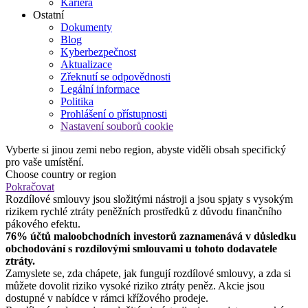
Kariéra
Ostatní
Dokumenty
Blog
Kyberbezpečnost
Aktualizace
Zřeknutí se odpovědnosti
Legální informace
Politika
Prohlášení o přístupnosti
Nastavení souborů cookie
Vyberte si jinou zemi nebo region, abyste viděli obsah specifický
pro vaše umístění.
Choose country or region
Pokračovat
Rozdílové smlouvy jsou složitými nástroji a jsou spjaty s vysokým
rizikem rychlé ztráty peněžních prostředků z důvodu finančního
pákového efektu.
76% účtů maloobchodních investorů zaznamenává v důsledku
obchodování s rozdílovými smlouvami u tohoto dodavatele
ztráty.
Zamyslete se, zda chápete, jak fungují rozdílové smlouvy, a zda si
můžete dovolit riziko vysoké riziko ztráty peněz. Akcie jsou
dostupné v nabídce v rámci křížového prodeje.