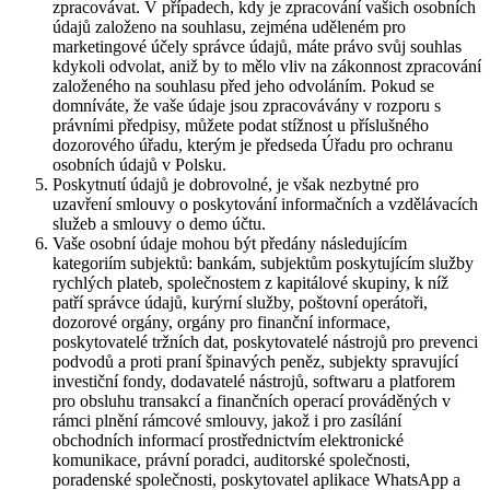
zpracovávat. V případech, kdy je zpracování vašich osobních
údajů založeno na souhlasu, zejména uděleném pro
marketingové účely správce údajů, máte právo svůj souhlas
kdykoli odvolat, aniž by to mělo vliv na zákonnost zpracování
založeného na souhlasu před jeho odvoláním. Pokud se
domníváte, že vaše údaje jsou zpracovávány v rozporu s
právními předpisy, můžete podat stížnost u příslušného
dozorového úřadu, kterým je předseda Úřadu pro ochranu
osobních údajů v Polsku.
Poskytnutí údajů je dobrovolné, je však nezbytné pro
uzavření smlouvy o poskytování informačních a vzdělávacích
služeb a smlouvy o demo účtu.
Vaše osobní údaje mohou být předány následujícím
kategoriím subjektů: bankám, subjektům poskytujícím služby
rychlých plateb, společnostem z kapitálové skupiny, k níž
patří správce údajů, kurýrní služby, poštovní operátoři,
dozorové orgány, orgány pro finanční informace,
poskytovatelé tržních dat, poskytovatelé nástrojů pro prevenci
podvodů a proti praní špinavých peněz, subjekty spravující
investiční fondy, dodavatelé nástrojů, softwaru a platforem
pro obsluhu transakcí a finančních operací prováděných v
rámci plnění rámcové smlouvy, jakož i pro zasílání
obchodních informací prostřednictvím elektronické
komunikace, právní poradci, auditorské společnosti,
poradenské společnosti, poskytovatel aplikace WhatsApp a