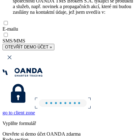
společnosti OANDA TMS Brokers S.A. týkající se produktů
a služeb, např. novinek a propagačních akcí, které mi budou
zasílány na kontaktní údaje, jež jsem uvedl/a v:
E-mailu
SMS/MMS
OTEVŘÍT DEMO ÚČET »
go to client zone
Vyplňte formulář
Otevřete si demo účet OANDA zdarma
Rodo section