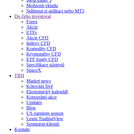
Meta trader 5
Možnosti vkladu
Stáhnout si aplikaci nebo MT5
Do čeho investovat
Forex
Akcie
ETFs
Akcie CFD
Indexy CFD
Komodity CFD
Kryptoměny CFD
ETF fondy CFD
Specifikace nástrojů
SpaceX
TRH
Market news
Kótování živě
Ekonomický kalendář
Korporátní akce
Updates
Blog
US earnings season
Learn TradingView
Sentiment klientů
Kontakt