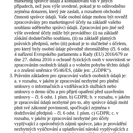
marketing správce údajů a kontaktování vás v jiných
případech, než jsou výše uvedené, pokud je to odůvodněno
zejména dotazem, který jste zaslali, a rozsahem obchodní
činnosti správce údajů. Vaše osobní údaje mohou být rovněž
zpracovávány pro marketingové účely na základě vašeho
souhlasu uděleného správci údajů. Zpracování pro jiné než
výše uvedené účely může být prováděno: (i) na základě
získání dodatečného souhlasu, (ii) na základě platných
právních předpisů, nebo (iii) pokud je to slučitelné s účelem,
pro který byly osobní údaje původně shromážděny (čl. 6 odst.
4 nařízení Evropského parlamentu a Rady (EU) 2016/679 ze
dne 27. dubna 2016 o ochraně fyzických osob v souvislosti se
zpracováním osobních údajů a o volném pohybu těchto údajů
a o zrušení směrnice 95/46/ES, (dále jen: „GDPR“).
Právním základem pro zpracování vašich osobních údajů je:
a. v rozsahu, v jakém je zpracování nezbytné pro plnění
smlouvy o informačních a vzdělávacích službách nebo
smlouvy o demo účtu a pro přijetí opatření před uzavřením
smlouvy – čl. 6 odst. 1 písm. b) GDPR; b. v rozsahu, v jakém
je zpracování údajů nezbytné pro to, aby správce údajů mohl
plnit své zákonné povinnosti, spočívající zejména v
dodržování předpisů – čl. 6 odst. 1 písm. c) GDPR; c. v
rozsahu, v jakém je zpracování nezbytné pro účely
vyplývající z oprávněných zájmů správce, jako je provádění
nezbytných vyúčtování a uplatňování nároků vyplývajících z