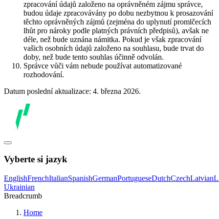
zpracování údajů založeno na oprávněném zájmu správce,
budou údaje zpracovávány po dobu nezbytnou k prosazování
těchto oprávněných zájmů (zejména do uplynutí promlčecích
lhůt pro nároky podle platných právních předpisů), avšak ne
déle, než bude uznána námitka. Pokud je však zpracování
vašich osobních údajů založeno na souhlasu, bude trvat do
doby, než bude tento souhlas účinně odvolán.
Správce vůči vám nebude používat automatizované
rozhodování.
Datum poslední aktualizace: 4. března 2026.
Vyberte si jazyk
English
French
Italian
Spanish
German
Portuguese
Dutch
Czech
Latvian
L
Ukrainian
Breadcrumb
Home