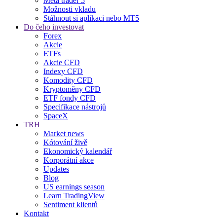
Meta trader 5
Možnosti vkladu
Stáhnout si aplikaci nebo MT5
Do čeho investovat
Forex
Akcie
ETFs
Akcie CFD
Indexy CFD
Komodity CFD
Kryptoměny CFD
ETF fondy CFD
Specifikace nástrojů
SpaceX
TRH
Market news
Kótování živě
Ekonomický kalendář
Korporátní akce
Updates
Blog
US earnings season
Learn TradingView
Sentiment klientů
Kontakt