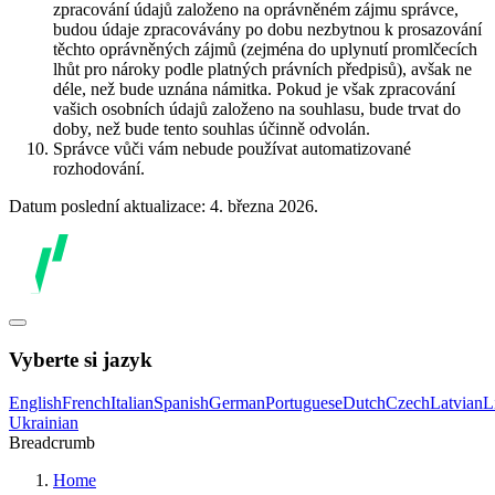
zpracování údajů založeno na oprávněném zájmu správce,
budou údaje zpracovávány po dobu nezbytnou k prosazování
těchto oprávněných zájmů (zejména do uplynutí promlčecích
lhůt pro nároky podle platných právních předpisů), avšak ne
déle, než bude uznána námitka. Pokud je však zpracování
vašich osobních údajů založeno na souhlasu, bude trvat do
doby, než bude tento souhlas účinně odvolán.
Správce vůči vám nebude používat automatizované
rozhodování.
Datum poslední aktualizace: 4. března 2026.
Vyberte si jazyk
English
French
Italian
Spanish
German
Portuguese
Dutch
Czech
Latvian
L
Ukrainian
Breadcrumb
Home