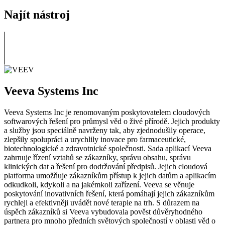
Najít nástroj
Veeva Systems Inc
Veeva Systems Inc je renomovaným poskytovatelem cloudových
softwarových řešení pro průmysl věd o živé přírodě. Jejich produkty
a služby jsou speciálně navrženy tak, aby zjednodušily operace,
zlepšily spolupráci a urychlily inovace pro farmaceutické,
biotechnologické a zdravotnické společnosti. Sada aplikací Veeva
zahrnuje řízení vztahů se zákazníky, správu obsahu, správu
klinických dat a řešení pro dodržování předpisů. Jejich cloudová
platforma umožňuje zákazníkům přístup k jejich datům a aplikacím
odkudkoli, kdykoli a na jakémkoli zařízení. Veeva se věnuje
poskytování inovativních řešení, která pomáhají jejich zákazníkům
rychleji a efektivněji uvádět nové terapie na trh. S důrazem na
úspěch zákazníků si Veeva vybudovala pověst důvěryhodného
partnera pro mnoho předních světových společností v oblasti věd o