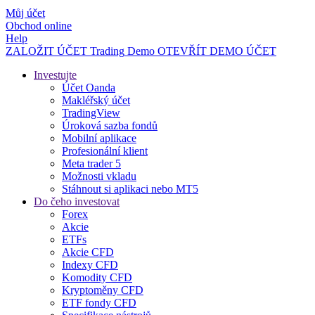
Můj účet
Obchod online
Help
ZALOŽIT ÚČET
Trading
Demo
OTEVŘÍT DEMO ÚČET
Investujte
Účet Oanda
Makléřský účet
TradingView
Úroková sazba fondů
Mobilní aplikace
Profesionální klient
Meta trader 5
Možnosti vkladu
Stáhnout si aplikaci nebo MT5
Do čeho investovat
Forex
Akcie
ETFs
Akcie CFD
Indexy CFD
Komodity CFD
Kryptoměny CFD
ETF fondy CFD