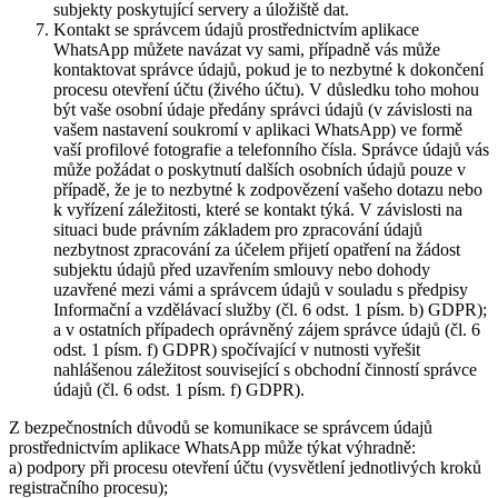
subjekty poskytující servery a úložiště dat.
Kontakt se správcem údajů prostřednictvím aplikace
WhatsApp můžete navázat vy sami, případně vás může
kontaktovat správce údajů, pokud je to nezbytné k dokončení
procesu otevření účtu (živého účtu). V důsledku toho mohou
být vaše osobní údaje předány správci údajů (v závislosti na
vašem nastavení soukromí v aplikaci WhatsApp) ve formě
vaší profilové fotografie a telefonního čísla. Správce údajů vás
může požádat o poskytnutí dalších osobních údajů pouze v
případě, že je to nezbytné k zodpovězení vašeho dotazu nebo
k vyřízení záležitosti, které se kontakt týká. V závislosti na
situaci bude právním základem pro zpracování údajů
nezbytnost zpracování za účelem přijetí opatření na žádost
subjektu údajů před uzavřením smlouvy nebo dohody
uzavřené mezi vámi a správcem údajů v souladu s předpisy
Informační a vzdělávací služby (čl. 6 odst. 1 písm. b) GDPR);
a v ostatních případech oprávněný zájem správce údajů (čl. 6
odst. 1 písm. f) GDPR) spočívající v nutnosti vyřešit
nahlášenou záležitost související s obchodní činností správce
údajů (čl. 6 odst. 1 písm. f) GDPR).
Z bezpečnostních důvodů se komunikace se správcem údajů
prostřednictvím aplikace WhatsApp může týkat výhradně:
a) podpory při procesu otevření účtu (vysvětlení jednotlivých kroků
registračního procesu);