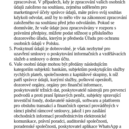
zpracovávat. V případech, kdy je zpracování vašich osobních
údajů založeno na souhlasu, zejména uděleném pro
marketingové účely správce údajů, máte právo svůj souhlas
kdykoli odvolat, aniž by to mělo vliv na zákonnost zpracování
založeného na souhlasu před jeho odvoláním. Pokud se
domníváte, že vaše údaje jsou zpracovávány v rozporu s
právními předpisy, můžete podat stížnost u příslušného
dozorového úřadu, kterým je předseda Úřadu pro ochranu
osobních údajů v Polsku.
Poskytnutí údajů je dobrovolné, je však nezbytné pro
uzavření smlouvy o poskytování informačních a vzdělávacích
služeb a smlouvy o demo účtu.
Vaše osobní údaje mohou být předány následujícím
kategoriím subjektů: bankám, subjektům poskytujícím služby
rychlých plateb, společnostem z kapitálové skupiny, k níž
patří správce údajů, kurýrní služby, poštovní operátoři,
dozorové orgány, orgány pro finanční informace,
poskytovatelé tržních dat, poskytovatelé nástrojů pro prevenci
podvodů a proti praní špinavých peněz, subjekty spravující
investiční fondy, dodavatelé nástrojů, softwaru a platforem
pro obsluhu transakcí a finančních operací prováděných v
rámci plnění rámcové smlouvy, jakož i pro zasílání
obchodních informací prostřednictvím elektronické
komunikace, právní poradci, auditorské společnosti,
poradenské společnosti, poskytovatel aplikace WhatsApp a