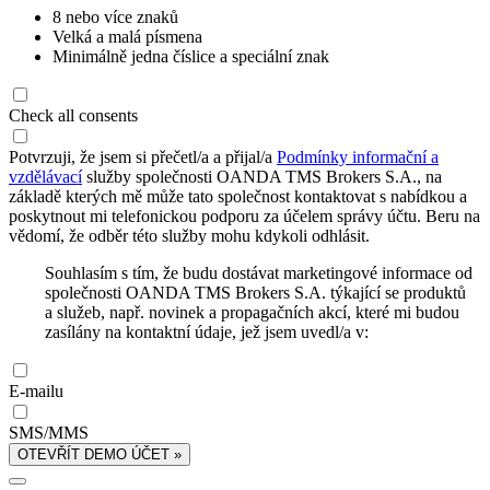
8 nebo více znaků
Velká a malá písmena
Minimálně jedna číslice a speciální znak
Check all consents
Potvrzuji, že jsem si přečetl/a a přijal/a
Podmínky informační a
vzdělávací
služby společnosti OANDA TMS Brokers S.A., na
základě kterých mě může tato společnost kontaktovat s nabídkou a
poskytnout mi telefonickou podporu za účelem správy účtu. Beru na
vědomí, že odběr této služby mohu kdykoli odhlásit.
Souhlasím s tím, že budu dostávat marketingové informace od
společnosti OANDA TMS Brokers S.A. týkající se produktů
a služeb, např. novinek a propagačních akcí, které mi budou
zasílány na kontaktní údaje, jež jsem uvedl/a v:
E-mailu
SMS/MMS
OTEVŘÍT DEMO ÚČET »