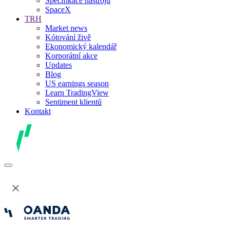
Specifikace nástrojů
SpaceX
TRH
Market news
Kótování živě
Ekonomický kalendář
Korporátní akce
Updates
Blog
US earnings season
Learn TradingView
Sentiment klientů
Kontakt