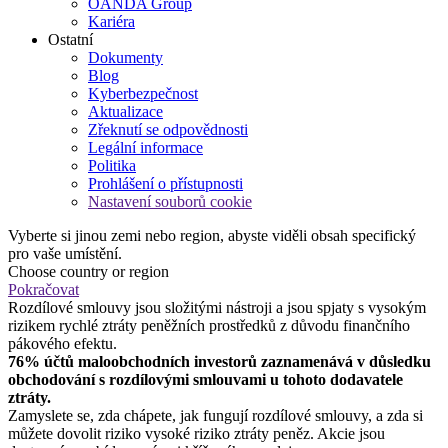
OANDA Group
Kariéra
Ostatní
Dokumenty
Blog
Kyberbezpečnost
Aktualizace
Zřeknutí se odpovědnosti
Legální informace
Politika
Prohlášení o přístupnosti
Nastavení souborů cookie
Vyberte si jinou zemi nebo region, abyste viděli obsah specifický
pro vaše umístění.
Choose country or region
Pokračovat
Rozdílové smlouvy jsou složitými nástroji a jsou spjaty s vysokým
rizikem rychlé ztráty peněžních prostředků z důvodu finančního
pákového efektu.
76% účtů maloobchodních investorů zaznamenává v důsledku
obchodování s rozdílovými smlouvami u tohoto dodavatele
ztráty.
Zamyslete se, zda chápete, jak fungují rozdílové smlouvy, a zda si
můžete dovolit riziko vysoké riziko ztráty peněz. Akcie jsou