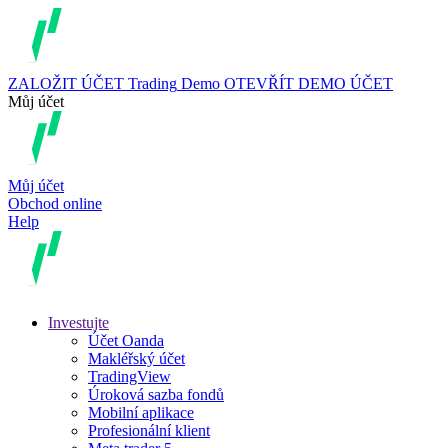
ZALOŽIT ÚČET
Trading
Demo
OTEVŘÍT DEMO ÚČET
Můj účet
Můj účet
Obchod online
Help
Investujte
Účet Oanda
Makléřský účet
TradingView
Úroková sazba fondů
Mobilní aplikace
Profesionální klient