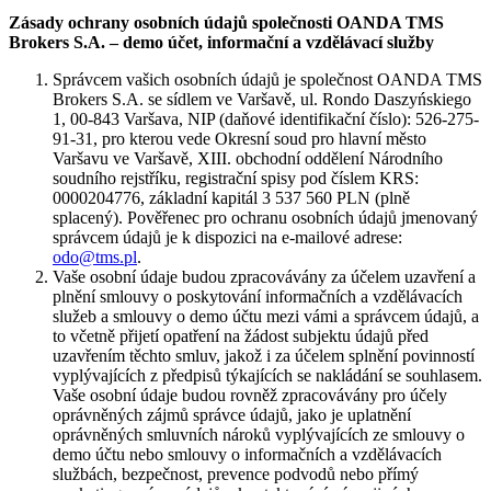
Zásady ochrany osobních údajů společnosti OANDA TMS
Brokers S.A. – demo účet, informační a vzdělávací služby
Správcem vašich osobních údajů je společnost OANDA TMS
Brokers S.A. se sídlem ve Varšavě, ul. Rondo Daszyńskiego
1, 00-843 Varšava, NIP (daňové identifikační číslo): 526-275-
91-31, pro kterou vede Okresní soud pro hlavní město
Varšavu ve Varšavě, XIII. obchodní oddělení Národního
soudního rejstříku, registrační spisy pod číslem KRS:
0000204776, základní kapitál 3 537 560 PLN (plně
splacený). Pověřenec pro ochranu osobních údajů jmenovaný
správcem údajů je k dispozici na e-mailové adrese:
odo@tms.pl
.
Vaše osobní údaje budou zpracovávány za účelem uzavření a
plnění smlouvy o poskytování informačních a vzdělávacích
služeb a smlouvy o demo účtu mezi vámi a správcem údajů, a
to včetně přijetí opatření na žádost subjektu údajů před
uzavřením těchto smluv, jakož i za účelem splnění povinností
vyplývajících z předpisů týkajících se nakládání se souhlasem.
Vaše osobní údaje budou rovněž zpracovávány pro účely
oprávněných zájmů správce údajů, jako je uplatnění
oprávněných smluvních nároků vyplývajících ze smlouvy o
demo účtu nebo smlouvy o informačních a vzdělávacích
službách, bezpečnost, prevence podvodů nebo přímý