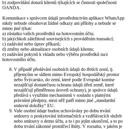
b) zodpovídání dotazů klientů týkajících se činnosti společnosti
OANDA.
Komunikace s správcem údajů prostřednictvím aplikace WhatsApp
nikdy nebude obsahovat žádné odkazy ani přílohy a nebude se
mimo jiné týkat:
a) zůstatku vašich prostředků na hotovostním účtu;
b) jakýchkoli záležitostí souvisejících s prováděním transakcí;
c) zadávání nebo úprav příkazů;
d) změny nebo aktualizace osobních údajů klienta;
e) zadávání pokynů k vkladu nebo výběru prostředků na/z
hotovostního účtu.
V případě předávání osobních údajů do třetích zemí, tj.
příjemcům se sídlem mimo Evropský hospodářský prostor
nebo Švýcarsko, do zemí, které podle Evropské komise
nezajišťují dostatečnou ochranu údajů (třetí země, které
nezajišťují přiměřenou úroveň ochrany), je správce údajů
předává s využitím mechanismů v souladu s platnými
právními předpisy, mezi něž patří mimo jiné „standardní
smluvní doložky“ EU.
Vaše osobní údaje budou uchovávány po dobu trvání
smlouvy o poskytování informačních a vzdělávacích služeb
nebo smlouvy o demo účtu, a to i po jejím ukončení, a to po
dobu trvání zákonné promlčecí lhůty. V rozsahu, v jakém je