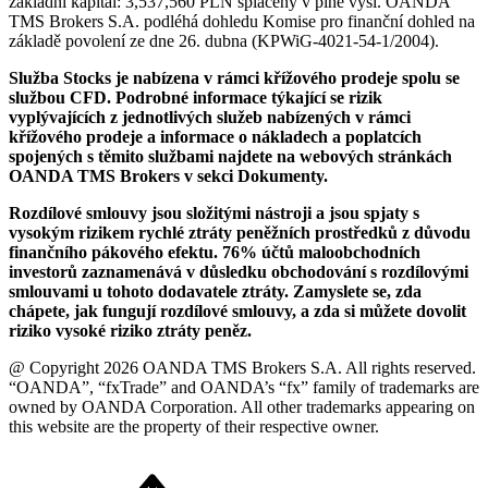
základní kapitál: 3,537,560 PLN splacený v plné výši. OANDA
TMS Brokers S.A. podléhá dohledu Komise pro finanční dohled na
základě povolení ze dne 26. dubna (KPWiG-4021-54-1/2004).
Služba Stocks je nabízena v rámci křížového prodeje spolu se
službou CFD. Podrobné informace týkající se rizik
vyplývajících z jednotlivých služeb nabízených v rámci
křížového prodeje a informace o nákladech a poplatcích
spojených s těmito službami najdete na webových stránkách
OANDA TMS Brokers v sekci Dokumenty.
Rozdílové smlouvy jsou složitými nástroji a jsou spjaty s
vysokým rizikem rychlé ztráty peněžních prostředků z důvodu
finančního pákového efektu. 76% účtů maloobchodních
investorů zaznamenává v důsledku obchodování s rozdílovými
smlouvami u tohoto dodavatele ztráty. Zamyslete se, zda
chápete, jak fungují rozdílové smlouvy, a zda si můžete dovolit
riziko vysoké riziko ztráty peněz.
@ Copyright 2026 OANDA TMS Brokers S.A. All rights reserved.
“OANDA”, “fxTrade” and OANDA’s “fx” family of trademarks are
owned by OANDA Corporation. All other trademarks appearing on
this website are the property of their respective owner.