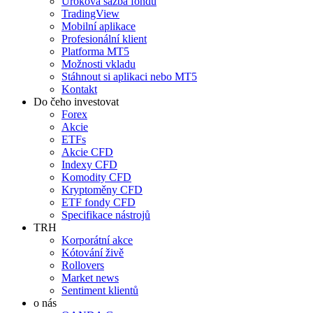
Úroková sazba fondů
TradingView
Mobilní aplikace
Profesionální klient
Platforma MT5
Možnosti vkladu
Stáhnout si aplikaci nebo MT5
Kontakt
Do čeho investovat
Forex
Akcie
ETFs
Akcie CFD
Indexy CFD
Komodity CFD
Kryptoměny CFD
ETF fondy CFD
Specifikace nástrojů
TRH
Korporátní akce
Kótování živě
Rollovers
Market news
Sentiment klientů
o nás