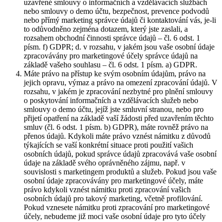
uzavřené smlouvy o informačních a vzdělávacích službách
nebo smlouvy o demo účtu, bezpečnost, prevence podvodů
nebo přímý marketing správce údajů či kontaktování vás, je-li
to odůvodněno zejména dotazem, který jste zaslali, a
rozsahem obchodní činnosti správce údajů – čl. 6 odst. 1
písm. f) GDPR; d. v rozsahu, v jakém jsou vaše osobní údaje
zpracovávány pro marketingové účely správce údajů na
základě vašeho souhlasu – čl. 6 odst. 1 písm. a) GDPR.
Máte právo na přístup ke svým osobním údajům, právo na
jejich opravu, výmaz a právo na omezení zpracování údajů. V
rozsahu, v jakém je zpracování nezbytné pro plnění smlouvy
o poskytování informačních a vzdělávacích služeb nebo
smlouvy o demo účtu, jejíž jste smluvní stranou, nebo pro
přijetí opatření na základě vaší žádosti před uzavřením těchto
smluv (čl. 6 odst. 1 písm. b) GDPR), máte rovněž právo na
přenos údajů. Kdykoli máte právo vznést námitku z důvodů
týkajících se vaší konkrétní situace proti použití vašich
osobních údajů, pokud správce údajů zpracovává vaše osobní
údaje na základě svého oprávněného zájmu, např. v
souvislosti s marketingem produktů a služeb. Pokud jsou vaše
osobní údaje zpracovávány pro marketingové účely, máte
právo kdykoli vznést námitku proti zpracování vašich
osobních údajů pro takový marketing, včetně profilování.
Pokud vznesete námitku proti zpracování pro marketingové
účely, nebudeme již moci vaše osobní údaje pro tyto účely