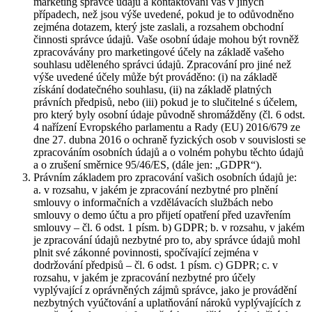
marketing správce údajů a kontaktování vás v jiných
případech, než jsou výše uvedené, pokud je to odůvodněno
zejména dotazem, který jste zaslali, a rozsahem obchodní
činnosti správce údajů. Vaše osobní údaje mohou být rovněž
zpracovávány pro marketingové účely na základě vašeho
souhlasu uděleného správci údajů. Zpracování pro jiné než
výše uvedené účely může být prováděno: (i) na základě
získání dodatečného souhlasu, (ii) na základě platných
právních předpisů, nebo (iii) pokud je to slučitelné s účelem,
pro který byly osobní údaje původně shromážděny (čl. 6 odst.
4 nařízení Evropského parlamentu a Rady (EU) 2016/679 ze
dne 27. dubna 2016 o ochraně fyzických osob v souvislosti se
zpracováním osobních údajů a o volném pohybu těchto údajů
a o zrušení směrnice 95/46/ES, (dále jen: „GDPR“).
Právním základem pro zpracování vašich osobních údajů je:
a. v rozsahu, v jakém je zpracování nezbytné pro plnění
smlouvy o informačních a vzdělávacích službách nebo
smlouvy o demo účtu a pro přijetí opatření před uzavřením
smlouvy – čl. 6 odst. 1 písm. b) GDPR; b. v rozsahu, v jakém
je zpracování údajů nezbytné pro to, aby správce údajů mohl
plnit své zákonné povinnosti, spočívající zejména v
dodržování předpisů – čl. 6 odst. 1 písm. c) GDPR; c. v
rozsahu, v jakém je zpracování nezbytné pro účely
vyplývající z oprávněných zájmů správce, jako je provádění
nezbytných vyúčtování a uplatňování nároků vyplývajících z