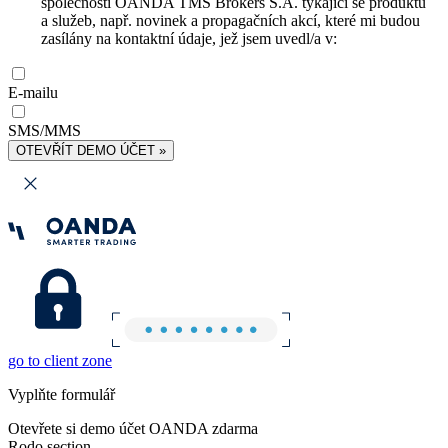
společnosti OANDA TMS Brokers S.A. týkající se produktů
a služeb, např. novinek a propagačních akcí, které mi budou
zasílány na kontaktní údaje, jež jsem uvedl/a v:
E-mailu
SMS/MMS
OTEVŘÍT DEMO ÚČET »
go to client zone
Vyplňte formulář
Otevřete si demo účet OANDA zdarma
Rodo section