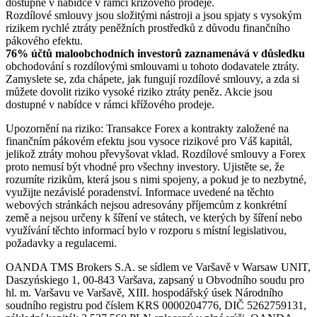
dostupné v nabídce v rámci křížového prodeje.
Rozdílové smlouvy jsou složitými nástroji a jsou spjaty s vysokým
rizikem rychlé ztráty peněžních prostředků z důvodu finančního
pákového efektu.
76% účtů maloobchodních investorů zaznamenává v důsledku
obchodování s rozdílovými smlouvami u tohoto dodavatele ztráty.
Zamyslete se, zda chápete, jak fungují rozdílové smlouvy, a zda si
můžete dovolit riziko vysoké riziko ztráty peněz. Akcie jsou
dostupné v nabídce v rámci křížového prodeje.
Upozornění na riziko: Transakce Forex a kontrakty založené na
finančním pákovém efektu jsou vysoce rizikové pro Váš kapitál,
jelikož ztráty mohou převyšovat vklad. Rozdílové smlouvy a Forex
proto nemusí být vhodné pro všechny investory. Ujistěte se, že
rozumíte rizikům, která jsou s nimi spojeny, a pokud je to nezbytné,
využijte nezávislé poradenství. Informace uvedené na těchto
webových stránkách nejsou adresovány příjemcům z konkrétní
země a nejsou určeny k šíření ve státech, ve kterých by šíření nebo
využívání těchto informací bylo v rozporu s místní legislativou,
požadavky a regulacemi.
OANDA TMS Brokers S.A. se sídlem ve Varšavě v Warsaw UNIT,
Daszyńskiego 1, 00-843 Varšava, zapsaný u Obvodního soudu pro
hl. m. Varšavu ve Varšavě, XIII. hospodářský úsek Národního
soudního registru pod číslem KRS 0000204776, DIČ 5262759131,