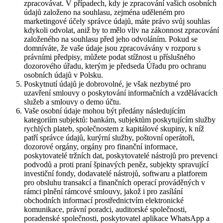
zpracovávat. V případech, kdy je zpracování vašich osobních
údajů založeno na souhlasu, zejména uděleném pro
marketingové účely správce údajů, máte právo svůj souhlas
kdykoli odvolat, aniž by to mělo vliv na zákonnost zpracování
založeného na souhlasu před jeho odvoláním. Pokud se
domníváte, že vaše údaje jsou zpracovávány v rozporu s
právními předpisy, můžete podat stížnost u příslušného
dozorového úřadu, kterým je předseda Úřadu pro ochranu
osobních údajů v Polsku.
Poskytnutí údajů je dobrovolné, je však nezbytné pro
uzavření smlouvy o poskytování informačních a vzdělávacích
služeb a smlouvy o demo účtu.
Vaše osobní údaje mohou být předány následujícím
kategoriím subjektů: bankám, subjektům poskytujícím služby
rychlých plateb, společnostem z kapitálové skupiny, k níž
patří správce údajů, kurýrní služby, poštovní operátoři,
dozorové orgány, orgány pro finanční informace,
poskytovatelé tržních dat, poskytovatelé nástrojů pro prevenci
podvodů a proti praní špinavých peněz, subjekty spravující
investiční fondy, dodavatelé nástrojů, softwaru a platforem
pro obsluhu transakcí a finančních operací prováděných v
rámci plnění rámcové smlouvy, jakož i pro zasílání
obchodních informací prostřednictvím elektronické
komunikace, právní poradci, auditorské společnosti,
poradenské společnosti, poskytovatel aplikace WhatsApp a