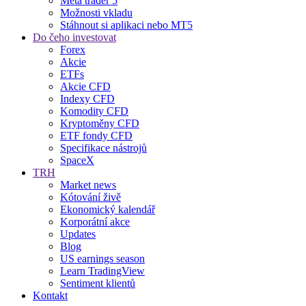
Meta trader 5
Možnosti vkladu
Stáhnout si aplikaci nebo MT5
Do čeho investovat
Forex
Akcie
ETFs
Akcie CFD
Indexy CFD
Komodity CFD
Kryptoměny CFD
ETF fondy CFD
Specifikace nástrojů
SpaceX
TRH
Market news
Kótování živě
Ekonomický kalendář
Korporátní akce
Updates
Blog
US earnings season
Learn TradingView
Sentiment klientů
Kontakt