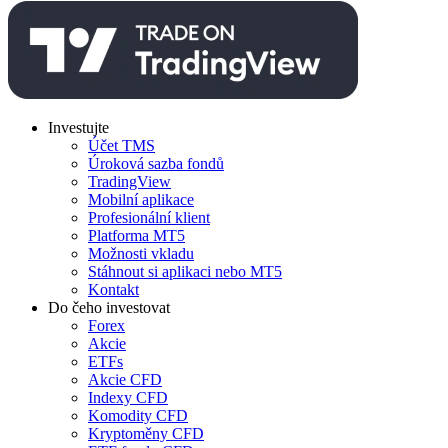
Investujte
Účet TMS
Úroková sazba fondů
TradingView
Mobilní aplikace
Profesionální klient
Platforma MT5
Možnosti vkladu
Stáhnout si aplikaci nebo MT5
Kontakt
Do čeho investovat
Forex
Akcie
ETFs
Akcie CFD
Indexy CFD
Komodity CFD
Kryptoměny CFD