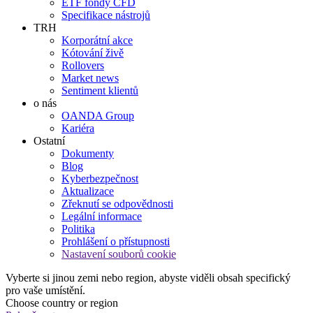
ETF fondy CFD
Specifikace nástrojů
TRH
Korporátní akce
Kótování živě
Rollovers
Market news
Sentiment klientů
o nás
OANDA Group
Kariéra
Ostatní
Dokumenty
Blog
Kyberbezpečnost
Aktualizace
Zřeknutí se odpovědnosti
Legální informace
Politika
Prohlášení o přístupnosti
Nastavení souborů cookie
Vyberte si jinou zemi nebo region, abyste viděli obsah specifický
pro vaše umístění.
Choose country or region