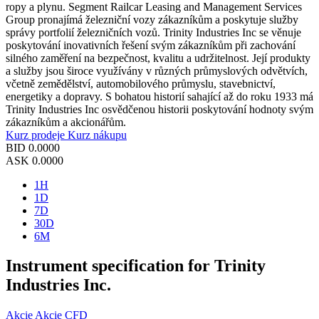
ropy a plynu. Segment Railcar Leasing and Management Services
Group pronajímá železniční vozy zákazníkům a poskytuje služby
správy portfolií železničních vozů. Trinity Industries Inc se věnuje
poskytování inovativních řešení svým zákazníkům při zachování
silného zaměření na bezpečnost, kvalitu a udržitelnost. Její produkty
a služby jsou široce využívány v různých průmyslových odvětvích,
včetně zemědělství, automobilového průmyslu, stavebnictví,
energetiky a dopravy. S bohatou historií sahající až do roku 1933 má
Trinity Industries Inc osvědčenou historii poskytování hodnoty svým
zákazníkům a akcionářům.
Kurz prodeje
Kurz nákupu
BID
0.0000
ASK
0.0000
1H
1D
7D
30D
6M
Instrument specification for Trinity
Industries Inc.
Akcie
Akcie CFD