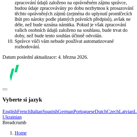
zpracování údajů založeno na oprávněném zájmu správce,
budou údaje zpracovávány po dobu nezbytnou k prosazování
těchto oprávněných zájmů (zejména do uplynutí promlčecích
lhůt pro nároky podle platných právních předpisů), avšak ne
déle, než bude uznána námitka. Pokud je však zpracování
vašich osobních údajů založeno na souhlasu, bude trvat do
doby, než bude tento souhlas účinně odvolán.
Správce vůči vám nebude používat automatizované
rozhodování.
Datum poslední aktualizace: 4. března 2026.
Vyberte si jazyk
English
French
Italian
Spanish
German
Portuguese
Dutch
Czech
Latvian
L
Ukrainian
Breadcrumb
Home