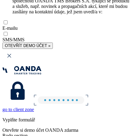
společnosti OANDA TMS Brokers S.A. týkající se produktů
a služeb, např. novinek a propagačních akcí, které mi budou
zasílány na kontaktní údaje, jež jsem uvedl/a v:
E-mailu
SMS/MMS
OTEVŘÍT DEMO ÚČET »
go to client zone
Vyplňte formulář
Otevřete si demo účet OANDA zdarma
Rodo section