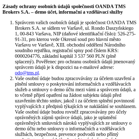
Zásady ochrany osobních údajů společnosti OANDA TMS
Brokers S.A. – demo účet, informační a vzdělávací služby
Správcem vašich osobních údajů je společnost OANDA TMS
Brokers S.A. se sídlem ve Varšavě, ul. Rondo Daszyńskiego
1, 00-843 Varšava, NIP (daňové identifikační číslo): 526-275-
91-31, pro kterou vede Okresní soud pro hlavní město
Varšavu ve Varšavě, XIII. obchodní oddělení Národního
soudního rejstříku, registrační spisy pod číslem KRS:
0000204776, základní kapitál 3 537 560 PLN (plně
splacený). Pověřenec pro ochranu osobních údajů jmenovaný
správcem údajů je k dispozici na e-mailové adrese:
odo@tms.pl
.
Vaše osobní údaje budou zpracovávány za účelem uzavření a
plnění smlouvy o poskytování informačních a vzdělávacích
služeb a smlouvy o demo účtu mezi vámi a správcem údajů, a
to včetně přijetí opatření na žádost subjektu údajů před
uzavřením těchto smluv, jakož i za účelem splnění povinností
vyplývajících z předpisů týkajících se nakládání se souhlasem.
Vaše osobní údaje budou rovněž zpracovávány pro účely
oprávněných zájmů správce údajů, jako je uplatnění
oprávněných smluvních nároků vyplývajících ze smlouvy o
demo účtu nebo smlouvy o informačních a vzdělávacích
službách, bezpečnost, prevence podvodů nebo přímý