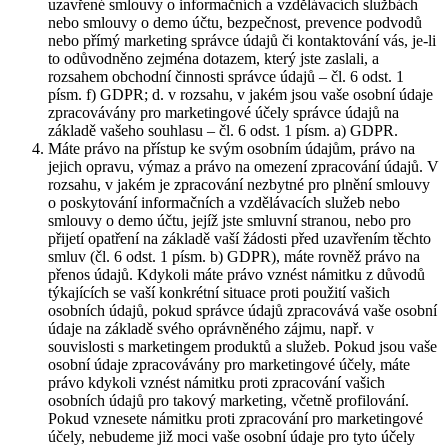
uzavřené smlouvy o informačních a vzdělávacích službách
nebo smlouvy o demo účtu, bezpečnost, prevence podvodů
nebo přímý marketing správce údajů či kontaktování vás, je-li
to odůvodněno zejména dotazem, který jste zaslali, a
rozsahem obchodní činnosti správce údajů – čl. 6 odst. 1
písm. f) GDPR; d. v rozsahu, v jakém jsou vaše osobní údaje
zpracovávány pro marketingové účely správce údajů na
základě vašeho souhlasu – čl. 6 odst. 1 písm. a) GDPR.
Máte právo na přístup ke svým osobním údajům, právo na
jejich opravu, výmaz a právo na omezení zpracování údajů. V
rozsahu, v jakém je zpracování nezbytné pro plnění smlouvy
o poskytování informačních a vzdělávacích služeb nebo
smlouvy o demo účtu, jejíž jste smluvní stranou, nebo pro
přijetí opatření na základě vaší žádosti před uzavřením těchto
smluv (čl. 6 odst. 1 písm. b) GDPR), máte rovněž právo na
přenos údajů. Kdykoli máte právo vznést námitku z důvodů
týkajících se vaší konkrétní situace proti použití vašich
osobních údajů, pokud správce údajů zpracovává vaše osobní
údaje na základě svého oprávněného zájmu, např. v
souvislosti s marketingem produktů a služeb. Pokud jsou vaše
osobní údaje zpracovávány pro marketingové účely, máte
právo kdykoli vznést námitku proti zpracování vašich
osobních údajů pro takový marketing, včetně profilování.
Pokud vznesete námitku proti zpracování pro marketingové
účely, nebudeme již moci vaše osobní údaje pro tyto účely