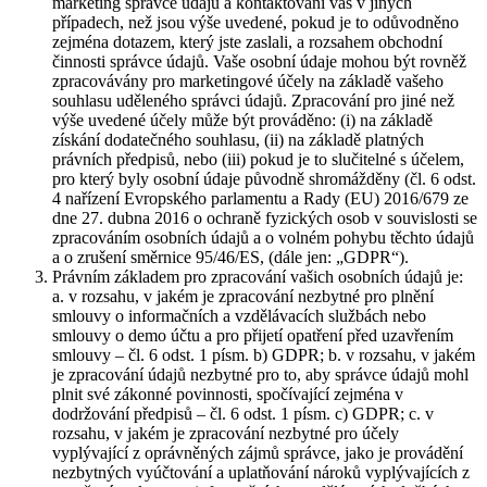
marketing správce údajů a kontaktování vás v jiných
případech, než jsou výše uvedené, pokud je to odůvodněno
zejména dotazem, který jste zaslali, a rozsahem obchodní
činnosti správce údajů. Vaše osobní údaje mohou být rovněž
zpracovávány pro marketingové účely na základě vašeho
souhlasu uděleného správci údajů. Zpracování pro jiné než
výše uvedené účely může být prováděno: (i) na základě
získání dodatečného souhlasu, (ii) na základě platných
právních předpisů, nebo (iii) pokud je to slučitelné s účelem,
pro který byly osobní údaje původně shromážděny (čl. 6 odst.
4 nařízení Evropského parlamentu a Rady (EU) 2016/679 ze
dne 27. dubna 2016 o ochraně fyzických osob v souvislosti se
zpracováním osobních údajů a o volném pohybu těchto údajů
a o zrušení směrnice 95/46/ES, (dále jen: „GDPR“).
Právním základem pro zpracování vašich osobních údajů je:
a. v rozsahu, v jakém je zpracování nezbytné pro plnění
smlouvy o informačních a vzdělávacích službách nebo
smlouvy o demo účtu a pro přijetí opatření před uzavřením
smlouvy – čl. 6 odst. 1 písm. b) GDPR; b. v rozsahu, v jakém
je zpracování údajů nezbytné pro to, aby správce údajů mohl
plnit své zákonné povinnosti, spočívající zejména v
dodržování předpisů – čl. 6 odst. 1 písm. c) GDPR; c. v
rozsahu, v jakém je zpracování nezbytné pro účely
vyplývající z oprávněných zájmů správce, jako je provádění
nezbytných vyúčtování a uplatňování nároků vyplývajících z