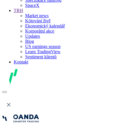
Specifikace nástrojů
SpaceX
TRH
Market news
Kótování živě
Ekonomický kalendář
Korporátní akce
Updates
Blog
US earnings season
Learn TradingView
Sentiment klientů
Kontakt