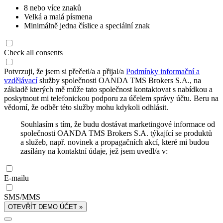
8 nebo více znaků
Velká a malá písmena
Minimálně jedna číslice a speciální znak
Check all consents
Potvrzuji, že jsem si přečetl/a a přijal/a
Podmínky informační a
vzdělávací
služby společnosti OANDA TMS Brokers S.A., na
základě kterých mě může tato společnost kontaktovat s nabídkou a
poskytnout mi telefonickou podporu za účelem správy účtu. Beru na
vědomí, že odběr této služby mohu kdykoli odhlásit.
Souhlasím s tím, že budu dostávat marketingové informace od
společnosti OANDA TMS Brokers S.A. týkající se produktů
a služeb, např. novinek a propagačních akcí, které mi budou
zasílány na kontaktní údaje, jež jsem uvedl/a v:
E-mailu
SMS/MMS
OTEVŘÍT DEMO ÚČET »