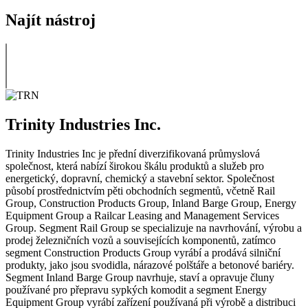
Najít nástroj
Trinity Industries Inc.
Trinity Industries Inc je přední diverzifikovaná průmyslová
společnost, která nabízí širokou škálu produktů a služeb pro
energetický, dopravní, chemický a stavební sektor. Společnost
působí prostřednictvím pěti obchodních segmentů, včetně Rail
Group, Construction Products Group, Inland Barge Group, Energy
Equipment Group a Railcar Leasing and Management Services
Group. Segment Rail Group se specializuje na navrhování, výrobu a
prodej železničních vozů a souvisejících komponentů, zatímco
segment Construction Products Group vyrábí a prodává silniční
produkty, jako jsou svodidla, nárazové polštáře a betonové bariéry.
Segment Inland Barge Group navrhuje, staví a opravuje čluny
používané pro přepravu sypkých komodit a segment Energy
Equipment Group vyrábí zařízení používaná při výrobě a distribuci