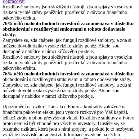
Pokračovat
Rozdílové smlouvy jsou složitými nástroji a jsou spjaty s vysokým
rizikem rychlé ztráty peněžních prostředků z důvodu finančního
pákového efektu.
76% účtů maloobchodních investorů zaznamenává v důsledku
obchodování s rozdílovými smlouvami u tohoto dodavatele
ztráty.
Zamyslete se, zda chápete, jak fungují rozdílové smlouvy, a zda si
můžete dovolit riziko vysoké riziko ztráty peněz. Akcie jsou
dostupné v nabídce v rámci křížového prodeje.
Rozdílové smlouvy jsou složitými nástroji a jsou spjaty s vysokým
rizikem rychlé ztráty peněžních prostředků z důvodu finančního
pákového efektu.
76% účtů maloobchodních investorů zaznamenává v důsledku
obchodování s rozdílovými smlouvami u tohoto dodavatele ztráty.
Zamyslete se, zda chápete, jak fungují rozdílové smlouvy, a zda si
můžete dovolit riziko vysoké riziko ztráty peněz. Akcie jsou
dostupné v nabídce v rámci křížového prodeje.
Upozornění na riziko: Transakce Forex a kontrakty založené na
finančním pákovém efektu jsou vysoce rizikové pro Váš kapitál,
jelikož ztráty mohou převyšovat vklad. Rozdílové smlouvy a Forex
proto nemusí být vhodné pro všechny investory. Ujistěte se, že
rozumíte rizikům, která jsou s nimi spojeny, a pokud je to nezbytné,
využijte nezávislé poradenství. Informace uvedené na těchto