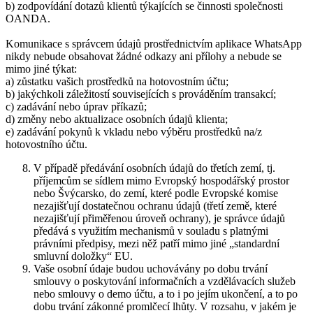
b) zodpovídání dotazů klientů týkajících se činnosti společnosti
OANDA.
Komunikace s správcem údajů prostřednictvím aplikace WhatsApp
nikdy nebude obsahovat žádné odkazy ani přílohy a nebude se
mimo jiné týkat:
a) zůstatku vašich prostředků na hotovostním účtu;
b) jakýchkoli záležitostí souvisejících s prováděním transakcí;
c) zadávání nebo úprav příkazů;
d) změny nebo aktualizace osobních údajů klienta;
e) zadávání pokynů k vkladu nebo výběru prostředků na/z
hotovostního účtu.
V případě předávání osobních údajů do třetích zemí, tj.
příjemcům se sídlem mimo Evropský hospodářský prostor
nebo Švýcarsko, do zemí, které podle Evropské komise
nezajišťují dostatečnou ochranu údajů (třetí země, které
nezajišťují přiměřenou úroveň ochrany), je správce údajů
předává s využitím mechanismů v souladu s platnými
právními předpisy, mezi něž patří mimo jiné „standardní
smluvní doložky“ EU.
Vaše osobní údaje budou uchovávány po dobu trvání
smlouvy o poskytování informačních a vzdělávacích služeb
nebo smlouvy o demo účtu, a to i po jejím ukončení, a to po
dobu trvání zákonné promlčecí lhůty. V rozsahu, v jakém je