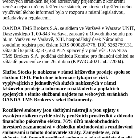
webových stránkách nejsou adresovány příjemcům z konkrétní
země a nejsou určeny k šíření ve státech, ve kterých by šíření nebo
využívání těchto informací bylo v rozporu s místní legislativou,
požadavky a regulacemi.
OANDA TMS Brokers S.A. se sídlem ve Varšavě v Warsaw UNIT,
Daszyńskiego 1, 00-843 Varšava, zapsaný u Obvodního soudu pro
hl. m. Varšavu ve Varšavě, XIII. hospodářský úsek Národního
soudního registru pod číslem KRS 0000204776, DIČ 5262759131,
základní kapitál: 3,537,560 PLN splacený v plné výši. OANDA
TMS Brokers S.A. podléhá dohledu Komise pro finanční dohled na
základě povolení ze dne 26. dubna (KPWiG-4021-54-1/2004).
Služba Stocks je nabízena v rámci křížového prodeje spolu se
službou CFD. Podrobné informace týkající se rizik
vyplývajících z jednotlivých služeb nabízených v rámci
křížového prodeje a informace o nákladech a poplatcích
spojených s těmito službami najdete na webových stránkách
OANDA TMS Brokers v sekci Dokumenty.
Rozdílové smlouvy jsou složitými nástroji a jsou spjaty s
vysokým rizikem rychlé ztráty peněžních prostředků z důvodu
finančního pákového efektu. 76% účtů maloobchodních
investorů zaznamenává v důsledku obchodování s rozdílovými
smlouvami u tohoto dodavatele ztráty. Zamyslete se, zda
chápete, jak fungují rozdílové smlouvy, a zda si můžete dovolit