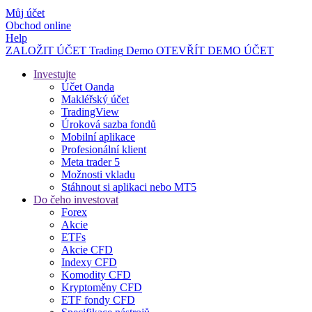
Můj účet
Obchod online
Help
ZALOŽIT ÚČET
Trading
Demo
OTEVŘÍT DEMO ÚČET
Investujte
Účet Oanda
Makléřský účet
TradingView
Úroková sazba fondů
Mobilní aplikace
Profesionální klient
Meta trader 5
Možnosti vkladu
Stáhnout si aplikaci nebo MT5
Do čeho investovat
Forex
Akcie
ETFs
Akcie CFD
Indexy CFD
Komodity CFD
Kryptoměny CFD
ETF fondy CFD