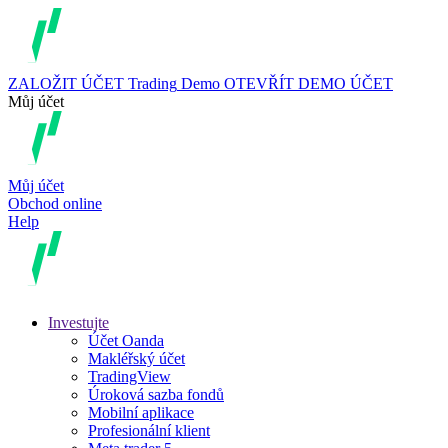
ZALOŽIT ÚČET
Trading
Demo
OTEVŘÍT DEMO ÚČET
Můj účet
Můj účet
Obchod online
Help
Investujte
Účet Oanda
Makléřský účet
TradingView
Úroková sazba fondů
Mobilní aplikace
Profesionální klient