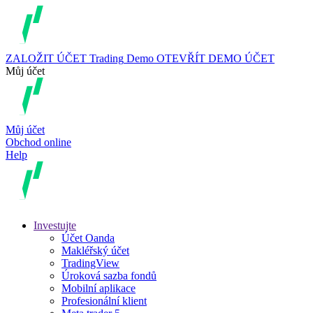
ZALOŽIT ÚČET
Trading
Demo
OTEVŘÍT DEMO ÚČET
Můj účet
Můj účet
Obchod online
Help
Investujte
Účet Oanda
Makléřský účet
TradingView
Úroková sazba fondů
Mobilní aplikace
Profesionální klient