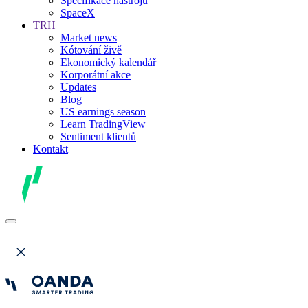
Specifikace nástrojů
SpaceX
TRH
Market news
Kótování živě
Ekonomický kalendář
Korporátní akce
Updates
Blog
US earnings season
Learn TradingView
Sentiment klientů
Kontakt