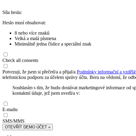
Síla hesla:
Heslo musí obsahovat:
8 nebo více znaků
Velká a malá písmena
Minimálně jedna číslice a speciální znak
Check all consents
Potvrzuji, že jsem si přečetl/a a přijal/a
Podmínky informační a vzdělá
telefonickou podporu za účelem správy účtu. Beru na vědomí, že odbě
Souhlasím s tím, že budu dostávat marketingové informace od s
kontaktní údaje, jež jsem uvedl/a v:
E-mailu
SMS/MMS
OTEVŘÍT DEMO ÚČET »