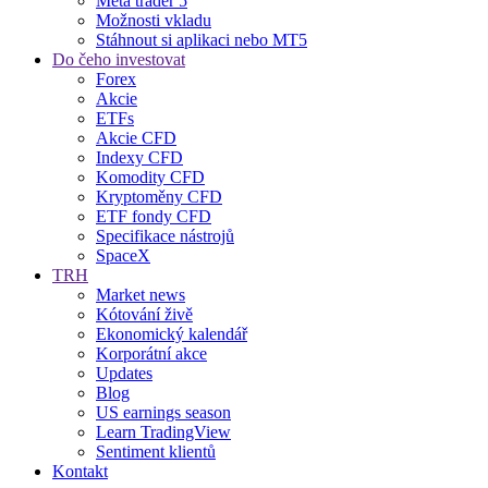
Meta trader 5
Možnosti vkladu
Stáhnout si aplikaci nebo MT5
Do čeho investovat
Forex
Akcie
ETFs
Akcie CFD
Indexy CFD
Komodity CFD
Kryptoměny CFD
ETF fondy CFD
Specifikace nástrojů
SpaceX
TRH
Market news
Kótování živě
Ekonomický kalendář
Korporátní akce
Updates
Blog
US earnings season
Learn TradingView
Sentiment klientů
Kontakt