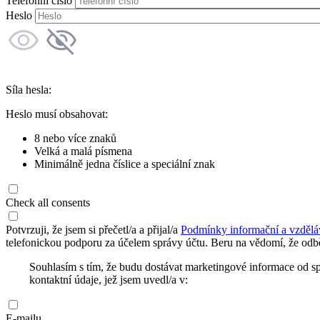
Telefonní číslo
Heslo
Síla hesla:
Heslo musí obsahovat:
8 nebo více znaků
Velká a malá písmena
Minimálně jedna číslice a speciální znak
Check all consents
Potvrzuji, že jsem si přečetl/a a přijal/a
Podmínky informační a vzdělá
telefonickou podporu za účelem správy účtu. Beru na vědomí, že odbě
Souhlasím s tím, že budu dostávat marketingové informace od s
kontaktní údaje, jež jsem uvedl/a v:
E-mailu