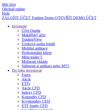
Můj účet
Obchod online
Help
ZALOŽIT ÚČET
Trading
Demo
OTEVŘÍT DEMO ÚČET
Investujte
Účet Oanda
Makléřský účet
TradingView
Úroková sazba fondů
Mobilní aplikace
Profesionální klient
Meta trader 5
Možnosti vkladu
Stáhnout si aplikaci nebo MT5
Do čeho investovat
Forex
Akcie
ETFs
Akcie CFD
Indexy CFD
Komodity CFD
Kryptoměny CFD
ETF fondy CFD