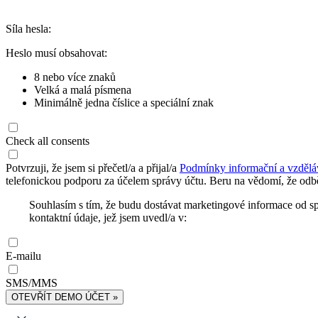
Síla hesla:
Heslo musí obsahovat:
8 nebo více znaků
Velká a malá písmena
Minimálně jedna číslice a speciální znak
Check all consents
Potvrzuji, že jsem si přečetl/a a přijal/a
Podmínky informační a vzdělá
telefonickou podporu za účelem správy účtu. Beru na vědomí, že odbě
Souhlasím s tím, že budu dostávat marketingové informace od s
kontaktní údaje, jež jsem uvedl/a v:
E-mailu
SMS/MMS
OTEVŘÍT DEMO ÚČET »