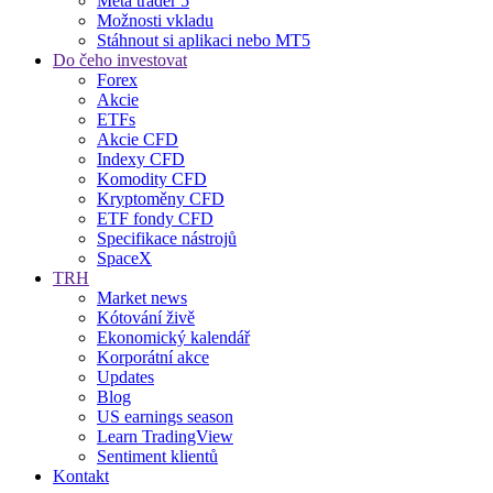
Meta trader 5
Možnosti vkladu
Stáhnout si aplikaci nebo MT5
Do čeho investovat
Forex
Akcie
ETFs
Akcie CFD
Indexy CFD
Komodity CFD
Kryptoměny CFD
ETF fondy CFD
Specifikace nástrojů
SpaceX
TRH
Market news
Kótování živě
Ekonomický kalendář
Korporátní akce
Updates
Blog
US earnings season
Learn TradingView
Sentiment klientů
Kontakt