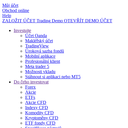
Můj účet
Obchod online
Help
ZALOŽIT ÚČET
Trading
Demo
OTEVŘÍT DEMO ÚČET
Investujte
Účet Oanda
Makléřský účet
TradingView
Úroková sazba fondů
Mobilní aplikace
Profesionální klient
Meta trader 5
Možnosti vkladu
Stáhnout si aplikaci nebo MT5
Do čeho investovat
Forex
Akcie
ETFs
Akcie CFD
Indexy CFD
Komodity CFD
Kryptoměny CFD
ETF fondy CFD