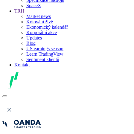
Specifikace nástrojů
SpaceX
TRH
Market news
Kótování živě
Ekonomický kalendář
Korporátní akce
Updates
Blog
US earnings season
Learn TradingView
Sentiment klientů
Kontakt