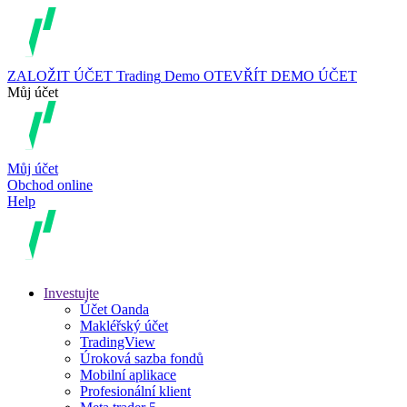
ZALOŽIT ÚČET
Trading
Demo
OTEVŘÍT DEMO ÚČET
Můj účet
Můj účet
Obchod online
Help
Investujte
Účet Oanda
Makléřský účet
TradingView
Úroková sazba fondů
Mobilní aplikace
Profesionální klient