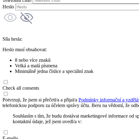
Telefonní číslo
Heslo
Síla hesla:
Heslo musí obsahovat:
8 nebo více znaků
Velká a malá písmena
Minimálně jedna číslice a speciální znak
Check all consents
Potvrzuji, že jsem si přečetl/a a přijal/a
Podmínky informační a vzdělá
telefonickou podporu za účelem správy účtu. Beru na vědomí, že odbě
Souhlasím s tím, že budu dostávat marketingové informace od s
kontaktní údaje, jež jsem uvedl/a v:
E-mailu