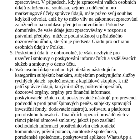
zpracovávat. V případech, kdy je zpracování vašich osobních
údajů založeno na souhlasu, zejména uděleném pro
marketingové účely správce údajů, máte právo svůj souhlas
kdykoli odvolat, aniž by to mělo vliv na zákonnost zpracování
založeného na souhlasu před jeho odvoláním. Pokud se
domníváte, že vaše údaje jsou zpracovávány v rozporu s
právními předpisy, můžete podat stížnost u příslušného
dozorového úřadu, kterým je předseda Úřadu pro ochranu
osobních údajů v Polsku.
Poskytnutí údajů je dobrovolné, je však nezbytné pro
uzavření smlouvy o poskytování informačních a vzdělávacích
služeb a smlouvy o demo účtu.
Vaše osobní údaje mohou být předány následujícím
kategoriím subjektů: bankám, subjektům poskytujícím služby
rychlých plateb, společnostem z kapitálové skupiny, k níž
patří správce údajů, kurýrní služby, poštovní operátoři,
dozorové orgány, orgány pro finanční informace,
poskytovatelé tržních dat, poskytovatelé nástrojů pro prevenci
podvodů a proti praní špinavých peněz, subjekty spravující
investiční fondy, dodavatelé nástrojů, softwaru a platforem
pro obsluhu transakcí a finančních operací prováděných v
rámci plnění rámcové smlouvy, jakož i pro zasílání
obchodních informací prostřednictvím elektronické
komunikace, právní poradci, auditorské společnosti,
poradenské společnosti, poskytovatel aplikace WhatsApp a