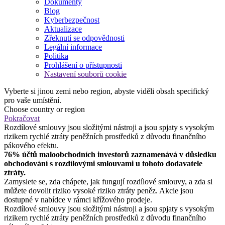
Dokumenty
Blog
Kyberbezpečnost
Aktualizace
Zřeknutí se odpovědnosti
Legální informace
Politika
Prohlášení o přístupnosti
Nastavení souborů cookie
Vyberte si jinou zemi nebo region, abyste viděli obsah specifický
pro vaše umístění.
Choose country or region
Pokračovat
Rozdílové smlouvy jsou složitými nástroji a jsou spjaty s vysokým
rizikem rychlé ztráty peněžních prostředků z důvodu finančního
pákového efektu.
76% účtů maloobchodních investorů zaznamenává v důsledku
obchodování s rozdílovými smlouvami u tohoto dodavatele
ztráty.
Zamyslete se, zda chápete, jak fungují rozdílové smlouvy, a zda si
můžete dovolit riziko vysoké riziko ztráty peněz. Akcie jsou
dostupné v nabídce v rámci křížového prodeje.
Rozdílové smlouvy jsou složitými nástroji a jsou spjaty s vysokým
rizikem rychlé ztráty peněžních prostředků z důvodu finančního