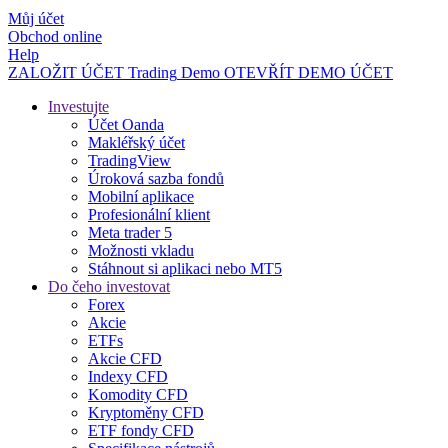
Můj účet
Obchod online
Help
ZALOŽIT ÚČET
Trading
Demo
OTEVŘÍT DEMO ÚČET
Investujte
Účet Oanda
Makléřský účet
TradingView
Úroková sazba fondů
Mobilní aplikace
Profesionální klient
Meta trader 5
Možnosti vkladu
Stáhnout si aplikaci nebo MT5
Do čeho investovat
Forex
Akcie
ETFs
Akcie CFD
Indexy CFD
Komodity CFD
Kryptoměny CFD
ETF fondy CFD