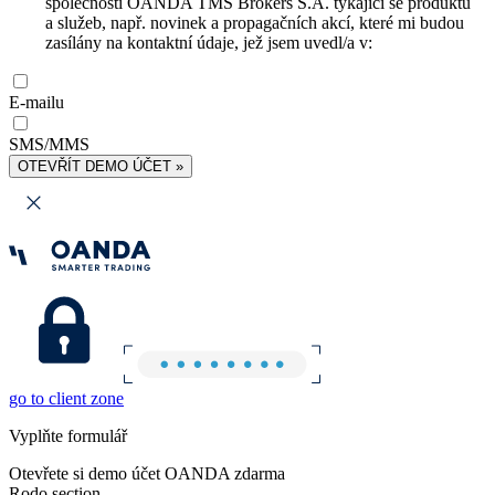
společnosti OANDA TMS Brokers S.A. týkající se produktů
a služeb, např. novinek a propagačních akcí, které mi budou
zasílány na kontaktní údaje, jež jsem uvedl/a v:
E-mailu
SMS/MMS
OTEVŘÍT DEMO ÚČET »
go to client zone
Vyplňte formulář
Otevřete si demo účet OANDA zdarma
Rodo section