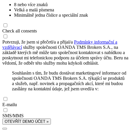
8 nebo více znaků
Velká a malá písmena
Minimálně jedna číslice a speciální znak
Check all consents
Potvrzuji, že jsem si přečetl/a a přijal/a
Podmínky informační a
vzdělávací
služby společnosti OANDA TMS Brokers S.A., na
základě kterých mě může tato společnost kontaktovat s nabídkou a
poskytnout mi telefonickou podporu za účelem správy účtu. Beru na
vědomí, že odběr této služby mohu kdykoli odhlásit.
Souhlasím s tím, že budu dostávat marketingové informace od
společnosti OANDA TMS Brokers S.A. týkající se produktů
a služeb, např. novinek a propagačních akcí, které mi budou
zasílány na kontaktní údaje, jež jsem uvedl/a v:
E-mailu
SMS/MMS
OTEVŘÍT DEMO ÚČET »