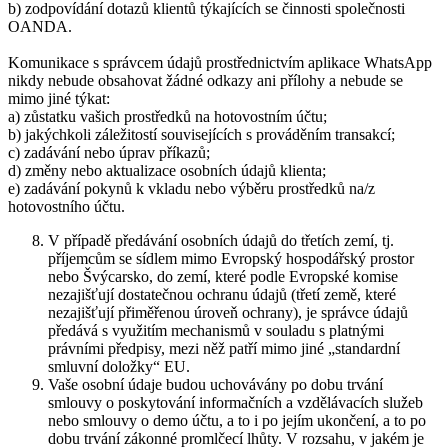
b) zodpovídání dotazů klientů týkajících se činnosti společnosti
OANDA.
Komunikace s správcem údajů prostřednictvím aplikace WhatsApp
nikdy nebude obsahovat žádné odkazy ani přílohy a nebude se
mimo jiné týkat:
a) zůstatku vašich prostředků na hotovostním účtu;
b) jakýchkoli záležitostí souvisejících s prováděním transakcí;
c) zadávání nebo úprav příkazů;
d) změny nebo aktualizace osobních údajů klienta;
e) zadávání pokynů k vkladu nebo výběru prostředků na/z
hotovostního účtu.
V případě předávání osobních údajů do třetích zemí, tj.
příjemcům se sídlem mimo Evropský hospodářský prostor
nebo Švýcarsko, do zemí, které podle Evropské komise
nezajišťují dostatečnou ochranu údajů (třetí země, které
nezajišťují přiměřenou úroveň ochrany), je správce údajů
předává s využitím mechanismů v souladu s platnými
právními předpisy, mezi něž patří mimo jiné „standardní
smluvní doložky“ EU.
Vaše osobní údaje budou uchovávány po dobu trvání
smlouvy o poskytování informačních a vzdělávacích služeb
nebo smlouvy o demo účtu, a to i po jejím ukončení, a to po
dobu trvání zákonné promlčecí lhůty. V rozsahu, v jakém je