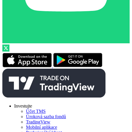
Investujte
Účet TMS
Úroková sazba fondů
TradingView
Mobilní aplikace