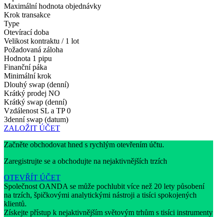
Maximální hodnota objednávky
Krok transakce
Type
Otevírací doba
Velikost kontraktu / 1 lot
Požadovaná záloha
Hodnota 1 pipu
Finanční páka
Minimální krok
Dlouhý swap (denní)
Krátký prodej
NO
Krátký swap (denní)
Vzdálenost SL a TP
0
3denní swap (datum)
ZALOŽIT ÚČET
Začněte obchodovat hned s rychlým otevřením účtu.
Zaregistrujte se a obchodujte na nejaktivnějších trzích
OTEVŘÍT ÚČET
Společnost OANDA se může pochlubit více než 20 lety působení
na trzích, špičkovými analytickými nástroji a tisíci spokojených
klientů.
Získejte přístup k nejaktivnějším světovým trhům s tisíci instrumenty