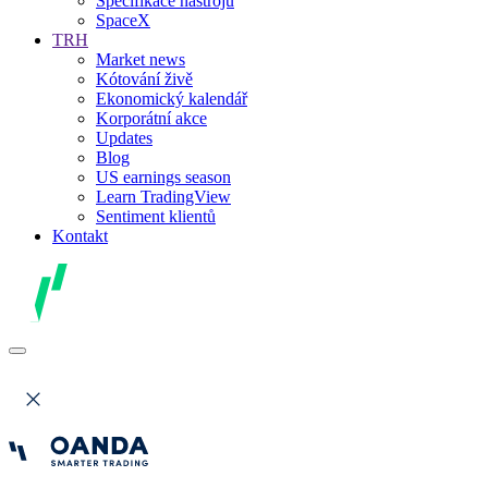
Specifikace nástrojů
SpaceX
TRH
Market news
Kótování živě
Ekonomický kalendář
Korporátní akce
Updates
Blog
US earnings season
Learn TradingView
Sentiment klientů
Kontakt