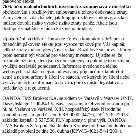
pákového efektu.
76% účtů maloobchodních investorů zaznamenává v důsledku
obchodování s rozdílovými smlouvami u tohoto dodavatele ztráty.
Zamyslete se, zda chápete, jak fungují rozdílové smlouvy, a zda si
můžete dovolit riziko vysoké riziko ztráty peněz. Akcie jsou
dostupné v nabídce v rámci křížového prodeje.
Upozornění na riziko: Transakce Forex a kontrakty založené na
finančním pákovém efektu jsou vysoce rizikové pro Váš kapitál,
jelikož ztráty mohou převyšovat vklad. Rozdílové smlouvy a Forex
proto nemusí být vhodné pro všechny investory. Ujistěte se, že
rozumíte rizikům, která jsou s nimi spojeny, a pokud je to nezbytné,
využijte nezávislé poradenství. Informace uvedené na těchto
webových stránkách nejsou adresovány příjemcům z konkrétní
země a nejsou určeny k šíření ve státech, ve kterých by šíření nebo
využívání těchto informací bylo v rozporu s místní legislativou,
požadavky a regulacemi.
OANDA TMS Brokers S.A. se sídlem ve Varšavě v Warsaw UNIT,
Daszyńskiego 1, 00-843 Varšava, zapsaný u Obvodního soudu pro
hl. m. Varšavu ve Varšavě, XIII. hospodářský úsek Národního
soudního registru pod číslem KRS 0000204776, DIČ 5262759131,
základní kapitál: 3,537,560 PLN splacený v plné výši. OANDA
TMS Brokers S.A. podléhá dohledu Komise pro finanční dohled na
základě povolení ze dne 26. dubna (KPWiG-4021-54-1/2004).