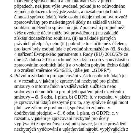
marketing správce údajů a kontaktování vás v jiných
případech, než jsou výše uvedené, pokud je to odůvodněno
zejména dotazem, který jste zaslali, a rozsahem obchodní
činnosti správce údajů. Vaše osobní údaje mohou být rovněž
zpracovávány pro marketingové účely na základě vašeho
souhlasu uděleného správci údajů. Zpracování pro jiné než
výše uvedené účely může být prováděno: (i) na základě
získání dodatečného souhlasu, (ii) na základě platných
právních předpisů, nebo (iii) pokud je to slučitelné s účelem,
pro který byly osobní údaje původně shromážděny (čl. 6 odst.
4 nařízení Evropského parlamentu a Rady (EU) 2016/679 ze
dne 27. dubna 2016 o ochraně fyzických osob v souvislosti se
zpracováním osobních údajů a o volném pohybu těchto údajů
a o zrušení směrnice 95/46/ES, (dále jen: „GDPR“).
Právním základem pro zpracování vašich osobních údajů je:
a. v rozsahu, v jakém je zpracování nezbytné pro plnění
smlouvy o informačních a vzdělávacích službách nebo
smlouvy o demo účtu a pro přijetí opatření před uzavřením
smlouvy – čl. 6 odst. 1 písm. b) GDPR; b. v rozsahu, v jakém
je zpracování údajů nezbytné pro to, aby správce údajů mohl
plnit své zákonné povinnosti, spočívající zejména v
dodržování předpisů – čl. 6 odst. 1 písm. c) GDPR; c. v
rozsahu, v jakém je zpracování nezbytné pro účely
vyplývající z oprávněných zájmů správce, jako je provádění
nezbytných vyúčtování a uplatňování nároků vyplývajících z