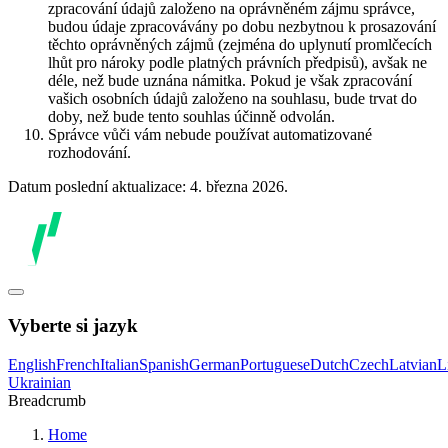
zpracování údajů založeno na oprávněném zájmu správce,
budou údaje zpracovávány po dobu nezbytnou k prosazování
těchto oprávněných zájmů (zejména do uplynutí promlčecích
lhůt pro nároky podle platných právních předpisů), avšak ne
déle, než bude uznána námitka. Pokud je však zpracování
vašich osobních údajů založeno na souhlasu, bude trvat do
doby, než bude tento souhlas účinně odvolán.
Správce vůči vám nebude používat automatizované
rozhodování.
Datum poslední aktualizace: 4. března 2026.
Vyberte si jazyk
English
French
Italian
Spanish
German
Portuguese
Dutch
Czech
Latvian
L
Ukrainian
Breadcrumb
Home