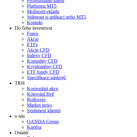
Profesionální klient
Platforma MT5
Možnosti vkladu
Stáhnout si aplikaci nebo MT5
Kontakt
Do čeho investovat
Forex
Akcie
ETFs
Akcie CFD
Indexy CFD
Komodity CFD
Kryptoměny CFD
ETF fondy CFD
Specifikace nástrojů
TRH
Korporátní akce
Kótování živě
Rollovers
Market news
Sentiment klientů
o nás
OANDA Group
Kariéra
Ostatní