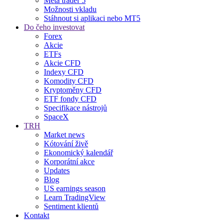
Meta trader 5
Možnosti vkladu
Stáhnout si aplikaci nebo MT5
Do čeho investovat
Forex
Akcie
ETFs
Akcie CFD
Indexy CFD
Komodity CFD
Kryptoměny CFD
ETF fondy CFD
Specifikace nástrojů
SpaceX
TRH
Market news
Kótování živě
Ekonomický kalendář
Korporátní akce
Updates
Blog
US earnings season
Learn TradingView
Sentiment klientů
Kontakt