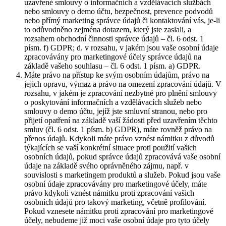
uzavřené smlouvy o informačních a vzdělávacích službách
nebo smlouvy o demo účtu, bezpečnost, prevence podvodů
nebo přímý marketing správce údajů či kontaktování vás, je-li
to odůvodněno zejména dotazem, který jste zaslali, a
rozsahem obchodní činnosti správce údajů – čl. 6 odst. 1
písm. f) GDPR; d. v rozsahu, v jakém jsou vaše osobní údaje
zpracovávány pro marketingové účely správce údajů na
základě vašeho souhlasu – čl. 6 odst. 1 písm. a) GDPR.
Máte právo na přístup ke svým osobním údajům, právo na
jejich opravu, výmaz a právo na omezení zpracování údajů. V
rozsahu, v jakém je zpracování nezbytné pro plnění smlouvy
o poskytování informačních a vzdělávacích služeb nebo
smlouvy o demo účtu, jejíž jste smluvní stranou, nebo pro
přijetí opatření na základě vaší žádosti před uzavřením těchto
smluv (čl. 6 odst. 1 písm. b) GDPR), máte rovněž právo na
přenos údajů. Kdykoli máte právo vznést námitku z důvodů
týkajících se vaší konkrétní situace proti použití vašich
osobních údajů, pokud správce údajů zpracovává vaše osobní
údaje na základě svého oprávněného zájmu, např. v
souvislosti s marketingem produktů a služeb. Pokud jsou vaše
osobní údaje zpracovávány pro marketingové účely, máte
právo kdykoli vznést námitku proti zpracování vašich
osobních údajů pro takový marketing, včetně profilování.
Pokud vznesete námitku proti zpracování pro marketingové
účely, nebudeme již moci vaše osobní údaje pro tyto účely