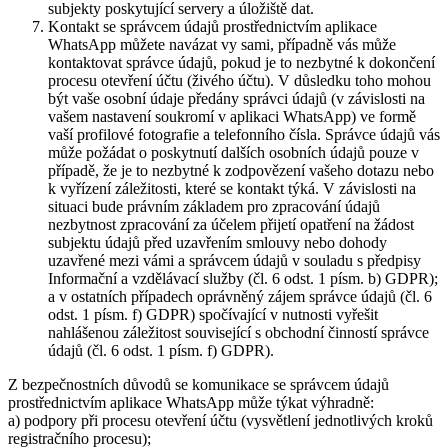
subjekty poskytující servery a úložiště dat.
Kontakt se správcem údajů prostřednictvím aplikace
WhatsApp můžete navázat vy sami, případně vás může
kontaktovat správce údajů, pokud je to nezbytné k dokončení
procesu otevření účtu (živého účtu). V důsledku toho mohou
být vaše osobní údaje předány správci údajů (v závislosti na
vašem nastavení soukromí v aplikaci WhatsApp) ve formě
vaší profilové fotografie a telefonního čísla. Správce údajů vás
může požádat o poskytnutí dalších osobních údajů pouze v
případě, že je to nezbytné k zodpovězení vašeho dotazu nebo
k vyřízení záležitosti, které se kontakt týká. V závislosti na
situaci bude právním základem pro zpracování údajů
nezbytnost zpracování za účelem přijetí opatření na žádost
subjektu údajů před uzavřením smlouvy nebo dohody
uzavřené mezi vámi a správcem údajů v souladu s předpisy
Informační a vzdělávací služby (čl. 6 odst. 1 písm. b) GDPR);
a v ostatních případech oprávněný zájem správce údajů (čl. 6
odst. 1 písm. f) GDPR) spočívající v nutnosti vyřešit
nahlášenou záležitost související s obchodní činností správce
údajů (čl. 6 odst. 1 písm. f) GDPR).
Z bezpečnostních důvodů se komunikace se správcem údajů
prostřednictvím aplikace WhatsApp může týkat výhradně:
a) podpory při procesu otevření účtu (vysvětlení jednotlivých kroků
registračního procesu);