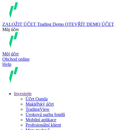
ZALOŽIT ÚČET
Trading
Demo
OTEVŘÍT DEMO ÚČET
Můj účet
Můj účet
Obchod online
Help
Investujte
Účet Oanda
Makléřský účet
TradingView
Úroková sazba fondů
Mobilní aplikace
Profesionální klient