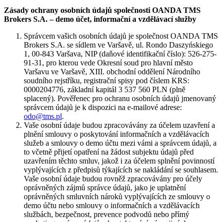
Zásady ochrany osobních údajů společnosti OANDA TMS
Brokers S.A. – demo účet, informační a vzdělávací služby
Správcem vašich osobních údajů je společnost OANDA TMS
Brokers S.A. se sídlem ve Varšavě, ul. Rondo Daszyńskiego
1, 00-843 Varšava, NIP (daňové identifikační číslo): 526-275-
91-31, pro kterou vede Okresní soud pro hlavní město
Varšavu ve Varšavě, XIII. obchodní oddělení Národního
soudního rejstříku, registrační spisy pod číslem KRS:
0000204776, základní kapitál 3 537 560 PLN (plně
splacený). Pověřenec pro ochranu osobních údajů jmenovaný
správcem údajů je k dispozici na e-mailové adrese:
odo@tms.pl
.
Vaše osobní údaje budou zpracovávány za účelem uzavření a
plnění smlouvy o poskytování informačních a vzdělávacích
služeb a smlouvy o demo účtu mezi vámi a správcem údajů, a
to včetně přijetí opatření na žádost subjektu údajů před
uzavřením těchto smluv, jakož i za účelem splnění povinností
vyplývajících z předpisů týkajících se nakládání se souhlasem.
Vaše osobní údaje budou rovněž zpracovávány pro účely
oprávněných zájmů správce údajů, jako je uplatnění
oprávněných smluvních nároků vyplývajících ze smlouvy o
demo účtu nebo smlouvy o informačních a vzdělávacích
službách, bezpečnost, prevence podvodů nebo přímý