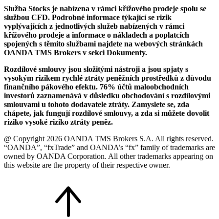
Služba Stocks je nabízena v rámci křížového prodeje spolu se
službou CFD. Podrobné informace týkající se rizik
vyplývajících z jednotlivých služeb nabízených v rámci
křížového prodeje a informace o nákladech a poplatcích
spojených s těmito službami najdete na webových stránkách
OANDA TMS Brokers v sekci Dokumenty.
Rozdílové smlouvy jsou složitými nástroji a jsou spjaty s
vysokým rizikem rychlé ztráty peněžních prostředků z důvodu
finančního pákového efektu. 76% účtů maloobchodních
investorů zaznamenává v důsledku obchodování s rozdílovými
smlouvami u tohoto dodavatele ztráty. Zamyslete se, zda
chápete, jak fungují rozdílové smlouvy, a zda si můžete dovolit
riziko vysoké riziko ztráty peněz.
@ Copyright 2026 OANDA TMS Brokers S.A. All rights reserved.
“OANDA”, “fxTrade” and OANDA’s “fx” family of trademarks are
owned by OANDA Corporation. All other trademarks appearing on
this website are the property of their respective owner.