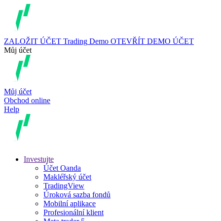
ZALOŽIT ÚČET
Trading
Demo
OTEVŘÍT DEMO ÚČET
Můj účet
Můj účet
Obchod online
Help
Investujte
Účet Oanda
Makléřský účet
TradingView
Úroková sazba fondů
Mobilní aplikace
Profesionální klient