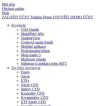
Můj účet
Obchod online
Help
ZALOŽIT ÚČET
Trading
Demo
OTEVŘÍT DEMO ÚČET
Investujte
Účet Oanda
Makléřský účet
TradingView
Úroková sazba fondů
Mobilní aplikace
Profesionální klient
Meta trader 5
Možnosti vkladu
Stáhnout si aplikaci nebo MT5
Do čeho investovat
Forex
Akcie
ETFs
Akcie CFD
Indexy CFD
Komodity CFD
Kryptoměny CFD
ETF fondy CFD