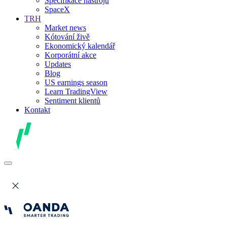
Specifikace nástrojů
SpaceX
TRH
Market news
Kótování živě
Ekonomický kalendář
Korporátní akce
Updates
Blog
US earnings season
Learn TradingView
Sentiment klientů
Kontakt