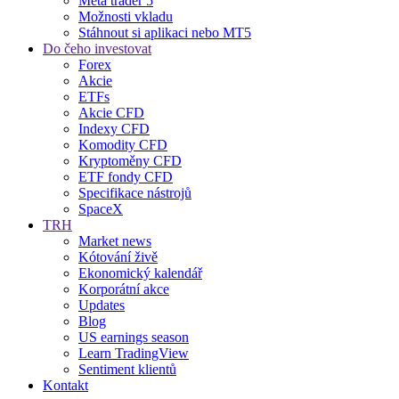
Meta trader 5
Možnosti vkladu
Stáhnout si aplikaci nebo MT5
Do čeho investovat
Forex
Akcie
ETFs
Akcie CFD
Indexy CFD
Komodity CFD
Kryptoměny CFD
ETF fondy CFD
Specifikace nástrojů
SpaceX
TRH
Market news
Kótování živě
Ekonomický kalendář
Korporátní akce
Updates
Blog
US earnings season
Learn TradingView
Sentiment klientů
Kontakt