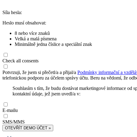
Síla hesla:
Heslo musí obsahovat:
8 nebo více znaků
Velká a malá písmena
Minimálně jedna číslice a speciální znak
Check all consents
Potvrzuji, že jsem si přečetl/a a přijal/a
Podmínky informační a vzdělá
telefonickou podporu za účelem správy účtu. Beru na vědomí, že odbě
Souhlasím s tím, že budu dostávat marketingové informace od s
kontaktní údaje, jež jsem uvedl/a v:
E-mailu
SMS/MMS
OTEVŘÍT DEMO ÚČET »