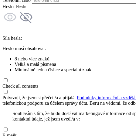
Telefonní číslo
Heslo
Síla hesla:
Heslo musí obsahovat:
8 nebo více znaků
Velká a malá písmena
Minimálně jedna číslice a speciální znak
Check all consents
Potvrzuji, že jsem si přečetl/a a přijal/a
Podmínky informační a vzdělá
telefonickou podporu za účelem správy účtu. Beru na vědomí, že odbě
Souhlasím s tím, že budu dostávat marketingové informace od s
kontaktní údaje, jež jsem uvedl/a v:
E-mailu