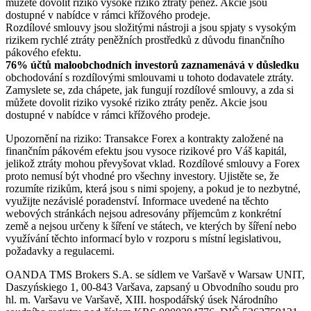
můžete dovolit riziko vysoké riziko ztráty peněz. Akcie jsou
dostupné v nabídce v rámci křížového prodeje.
Rozdílové smlouvy jsou složitými nástroji a jsou spjaty s vysokým
rizikem rychlé ztráty peněžních prostředků z důvodu finančního
pákového efektu.
76% účtů maloobchodních investorů zaznamenává v důsledku
obchodování s rozdílovými smlouvami u tohoto dodavatele ztráty.
Zamyslete se, zda chápete, jak fungují rozdílové smlouvy, a zda si
můžete dovolit riziko vysoké riziko ztráty peněz. Akcie jsou
dostupné v nabídce v rámci křížového prodeje.
Upozornění na riziko: Transakce Forex a kontrakty založené na
finančním pákovém efektu jsou vysoce rizikové pro Váš kapitál,
jelikož ztráty mohou převyšovat vklad. Rozdílové smlouvy a Forex
proto nemusí být vhodné pro všechny investory. Ujistěte se, že
rozumíte rizikům, která jsou s nimi spojeny, a pokud je to nezbytné,
využijte nezávislé poradenství. Informace uvedené na těchto
webových stránkách nejsou adresovány příjemcům z konkrétní
země a nejsou určeny k šíření ve státech, ve kterých by šíření nebo
využívání těchto informací bylo v rozporu s místní legislativou,
požadavky a regulacemi.
OANDA TMS Brokers S.A. se sídlem ve Varšavě v Warsaw UNIT,
Daszyńskiego 1, 00-843 Varšava, zapsaný u Obvodního soudu pro
hl. m. Varšavu ve Varšavě, XIII. hospodářský úsek Národního