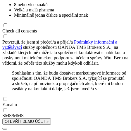
8 nebo více znaků
Velká a malá písmena
Minimálně jedna číslice a speciální znak
Check all consents
Potvrzuji, že jsem si přečetl/a a přijal/a
Podmínky informační a
vzdělávací
služby společnosti OANDA TMS Brokers S.A., na
základě kterých mě může tato společnost kontaktovat s nabídkou a
poskytnout mi telefonickou podporu za účelem správy účtu. Beru na
vědomí, že odběr této služby mohu kdykoli odhlásit.
Souhlasím s tím, že budu dostávat marketingové informace od
společnosti OANDA TMS Brokers S.A. týkající se produktů
a služeb, např. novinek a propagačních akcí, které mi budou
zasílány na kontaktní údaje, jež jsem uvedl/a v:
E-mailu
SMS/MMS
OTEVŘÍT DEMO ÚČET »