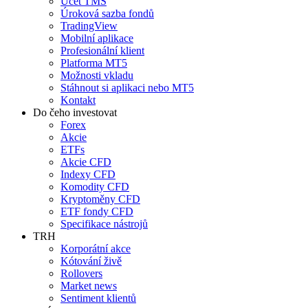
Účet TMS
Úroková sazba fondů
TradingView
Mobilní aplikace
Profesionální klient
Platforma MT5
Možnosti vkladu
Stáhnout si aplikaci nebo MT5
Kontakt
Do čeho investovat
Forex
Akcie
ETFs
Akcie CFD
Indexy CFD
Komodity CFD
Kryptoměny CFD
ETF fondy CFD
Specifikace nástrojů
TRH
Korporátní akce
Kótování živě
Rollovers
Market news
Sentiment klientů