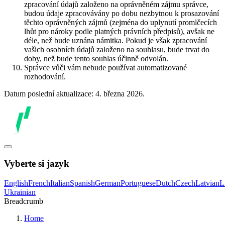
zpracování údajů založeno na oprávněném zájmu správce,
budou údaje zpracovávány po dobu nezbytnou k prosazování
těchto oprávněných zájmů (zejména do uplynutí promlčecích
lhůt pro nároky podle platných právních předpisů), avšak ne
déle, než bude uznána námitka. Pokud je však zpracování
vašich osobních údajů založeno na souhlasu, bude trvat do
doby, než bude tento souhlas účinně odvolán.
Správce vůči vám nebude používat automatizované
rozhodování.
Datum poslední aktualizace: 4. března 2026.
Vyberte si jazyk
English
French
Italian
Spanish
German
Portuguese
Dutch
Czech
Latvian
L
Ukrainian
Breadcrumb
Home