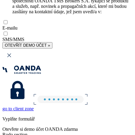
společnosti OANDA TMS Brokers S.A. týkající se produktů
a služeb, např. novinek a propagačních akcí, které mi budou
zasílány na kontaktní údaje, jež jsem uvedl/a v:
E-mailu
SMS/MMS
OTEVŘÍT DEMO ÚČET »
go to client zone
Vyplňte formulář
Otevřete si demo účet OANDA zdarma
Rodo section