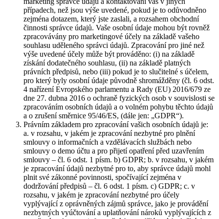
marketing správce údajů a kontaktování vás v jiných
případech, než jsou výše uvedené, pokud je to odůvodněno
zejména dotazem, který jste zaslali, a rozsahem obchodní
činnosti správce údajů. Vaše osobní údaje mohou být rovněž
zpracovávány pro marketingové účely na základě vašeho
souhlasu uděleného správci údajů. Zpracování pro jiné než
výše uvedené účely může být prováděno: (i) na základě
získání dodatečného souhlasu, (ii) na základě platných
právních předpisů, nebo (iii) pokud je to slučitelné s účelem,
pro který byly osobní údaje původně shromážděny (čl. 6 odst.
4 nařízení Evropského parlamentu a Rady (EU) 2016/679 ze
dne 27. dubna 2016 o ochraně fyzických osob v souvislosti se
zpracováním osobních údajů a o volném pohybu těchto údajů
a o zrušení směrnice 95/46/ES, (dále jen: „GDPR“).
Právním základem pro zpracování vašich osobních údajů je:
a. v rozsahu, v jakém je zpracování nezbytné pro plnění
smlouvy o informačních a vzdělávacích službách nebo
smlouvy o demo účtu a pro přijetí opatření před uzavřením
smlouvy – čl. 6 odst. 1 písm. b) GDPR; b. v rozsahu, v jakém
je zpracování údajů nezbytné pro to, aby správce údajů mohl
plnit své zákonné povinnosti, spočívající zejména v
dodržování předpisů – čl. 6 odst. 1 písm. c) GDPR; c. v
rozsahu, v jakém je zpracování nezbytné pro účely
vyplývající z oprávněných zájmů správce, jako je provádění
nezbytných vyúčtování a uplatňování nároků vyplývajících z