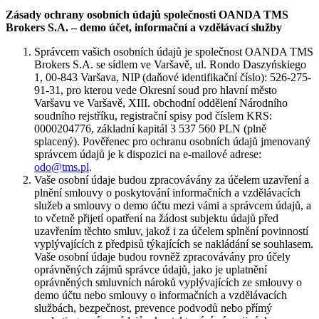
Zásady ochrany osobních údajů společnosti OANDA TMS
Brokers S.A. – demo účet, informační a vzdělávací služby
Správcem vašich osobních údajů je společnost OANDA TMS
Brokers S.A. se sídlem ve Varšavě, ul. Rondo Daszyńskiego
1, 00-843 Varšava, NIP (daňové identifikační číslo): 526-275-
91-31, pro kterou vede Okresní soud pro hlavní město
Varšavu ve Varšavě, XIII. obchodní oddělení Národního
soudního rejstříku, registrační spisy pod číslem KRS:
0000204776, základní kapitál 3 537 560 PLN (plně
splacený). Pověřenec pro ochranu osobních údajů jmenovaný
správcem údajů je k dispozici na e-mailové adrese:
odo@tms.pl
.
Vaše osobní údaje budou zpracovávány za účelem uzavření a
plnění smlouvy o poskytování informačních a vzdělávacích
služeb a smlouvy o demo účtu mezi vámi a správcem údajů, a
to včetně přijetí opatření na žádost subjektu údajů před
uzavřením těchto smluv, jakož i za účelem splnění povinností
vyplývajících z předpisů týkajících se nakládání se souhlasem.
Vaše osobní údaje budou rovněž zpracovávány pro účely
oprávněných zájmů správce údajů, jako je uplatnění
oprávněných smluvních nároků vyplývajících ze smlouvy o
demo účtu nebo smlouvy o informačních a vzdělávacích
službách, bezpečnost, prevence podvodů nebo přímý