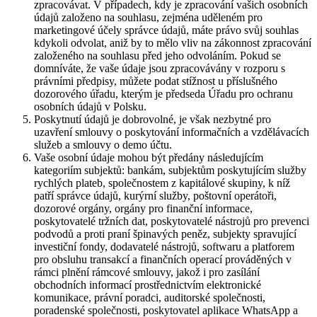
zpracovávat. V případech, kdy je zpracování vašich osobních
údajů založeno na souhlasu, zejména uděleném pro
marketingové účely správce údajů, máte právo svůj souhlas
kdykoli odvolat, aniž by to mělo vliv na zákonnost zpracování
založeného na souhlasu před jeho odvoláním. Pokud se
domníváte, že vaše údaje jsou zpracovávány v rozporu s
právními předpisy, můžete podat stížnost u příslušného
dozorového úřadu, kterým je předseda Úřadu pro ochranu
osobních údajů v Polsku.
Poskytnutí údajů je dobrovolné, je však nezbytné pro
uzavření smlouvy o poskytování informačních a vzdělávacích
služeb a smlouvy o demo účtu.
Vaše osobní údaje mohou být předány následujícím
kategoriím subjektů: bankám, subjektům poskytujícím služby
rychlých plateb, společnostem z kapitálové skupiny, k níž
patří správce údajů, kurýrní služby, poštovní operátoři,
dozorové orgány, orgány pro finanční informace,
poskytovatelé tržních dat, poskytovatelé nástrojů pro prevenci
podvodů a proti praní špinavých peněz, subjekty spravující
investiční fondy, dodavatelé nástrojů, softwaru a platforem
pro obsluhu transakcí a finančních operací prováděných v
rámci plnění rámcové smlouvy, jakož i pro zasílání
obchodních informací prostřednictvím elektronické
komunikace, právní poradci, auditorské společnosti,
poradenské společnosti, poskytovatel aplikace WhatsApp a