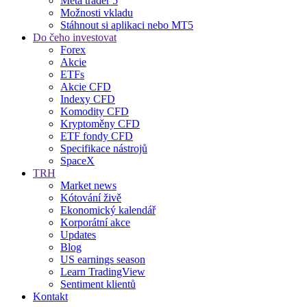
Meta trader 5
Možnosti vkladu
Stáhnout si aplikaci nebo MT5
Do čeho investovat
Forex
Akcie
ETFs
Akcie CFD
Indexy CFD
Komodity CFD
Kryptoměny CFD
ETF fondy CFD
Specifikace nástrojů
SpaceX
TRH
Market news
Kótování živě
Ekonomický kalendář
Korporátní akce
Updates
Blog
US earnings season
Learn TradingView
Sentiment klientů
Kontakt