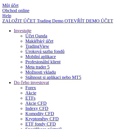
Můj účet
Obchod online
Help
ZALOŽIT ÚČET
Trading
Demo
OTEVŘÍT DEMO ÚČET
Investujte
Účet Oanda
Makléřský účet
TradingView
Úroková sazba fondů
Mobilní aplikace
Profesionální klient
Meta trader 5
Možnosti vkladu
Stáhnout si aplikaci nebo MT5
Do čeho investovat
Forex
Akcie
ETFs
Akcie CFD
Indexy CFD
Komodity CFD
Kryptoměny CFD
ETF fondy CFD