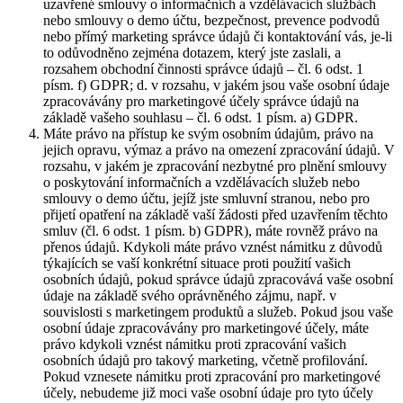
uzavřené smlouvy o informačních a vzdělávacích službách
nebo smlouvy o demo účtu, bezpečnost, prevence podvodů
nebo přímý marketing správce údajů či kontaktování vás, je-li
to odůvodněno zejména dotazem, který jste zaslali, a
rozsahem obchodní činnosti správce údajů – čl. 6 odst. 1
písm. f) GDPR; d. v rozsahu, v jakém jsou vaše osobní údaje
zpracovávány pro marketingové účely správce údajů na
základě vašeho souhlasu – čl. 6 odst. 1 písm. a) GDPR.
Máte právo na přístup ke svým osobním údajům, právo na
jejich opravu, výmaz a právo na omezení zpracování údajů. V
rozsahu, v jakém je zpracování nezbytné pro plnění smlouvy
o poskytování informačních a vzdělávacích služeb nebo
smlouvy o demo účtu, jejíž jste smluvní stranou, nebo pro
přijetí opatření na základě vaší žádosti před uzavřením těchto
smluv (čl. 6 odst. 1 písm. b) GDPR), máte rovněž právo na
přenos údajů. Kdykoli máte právo vznést námitku z důvodů
týkajících se vaší konkrétní situace proti použití vašich
osobních údajů, pokud správce údajů zpracovává vaše osobní
údaje na základě svého oprávněného zájmu, např. v
souvislosti s marketingem produktů a služeb. Pokud jsou vaše
osobní údaje zpracovávány pro marketingové účely, máte
právo kdykoli vznést námitku proti zpracování vašich
osobních údajů pro takový marketing, včetně profilování.
Pokud vznesete námitku proti zpracování pro marketingové
účely, nebudeme již moci vaše osobní údaje pro tyto účely