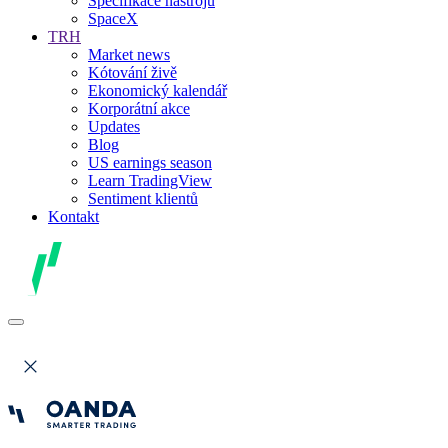
Specifikace nástrojů
SpaceX
TRH
Market news
Kótování živě
Ekonomický kalendář
Korporátní akce
Updates
Blog
US earnings season
Learn TradingView
Sentiment klientů
Kontakt