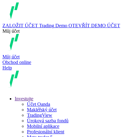
ZALOŽIT ÚČET
Trading
Demo
OTEVŘÍT DEMO ÚČET
Můj účet
Můj účet
Obchod online
Help
Investujte
Účet Oanda
Makléřský účet
TradingView
Úroková sazba fondů
Mobilní aplikace
Profesionální klient