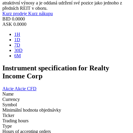
atraktivní výnosy a je oddaná udržení své pozice jako jednoho z
předních REIT v oboru.
Kurz prodeje
Kurz nákupu
BID
0.0000
ASK
0.0000
1H
1D
7D
30D
6M
Instrument specification for Realty
Income Corp
Akcie
Akcie CFD
Name
Currency
Symbol
Minimální hodnota objednávky
Ticker
Trading hours
Type
Hours of accepting orders