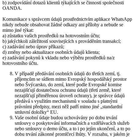
b) zodpovídání dotazů klientů týkajících se činnosti společnosti
OANDA.
Komunikace s správcem údajů prostřednictvím aplikace WhatsApp
nikdy nebude obsahovat žádné odkazy ani přílohy a nebude se
mimo jiné týkat:
a) zůstatku vašich prostředků na hotovostním účtu;
b) jakýchkoli záležitostí souvisejících s prováděním transakcí;
c) zadávání nebo úprav příkazů;
d) změny nebo aktualizace osobních údajů klienta;
e) zadávání pokynů k vkladu nebo výběru prostředků na/z
hotovostního účtu.
V případě předávání osobních údajů do třetích zemí, tj.
příjemcům se sídlem mimo Evropský hospodářský prostor
nebo Švýcarsko, do zemí, které podle Evropské komise
nezajišťují dostatečnou ochranu údajů (třetí země, které
nezajišťují přiměřenou úroveň ochrany), je správce údajů
předává s využitím mechanismů v souladu s platnými
právními předpisy, mezi něž patří mimo jiné „standardní
smluvní doložky“ EU.
Vaše osobní údaje budou uchovávány po dobu trvání
smlouvy o poskytování informačních a vzdělávacích služeb
nebo smlouvy o demo účtu, a to i po jejím ukončení, a to po
dobu trvání zákonné promlčecí lhůty. V rozsahu, v jakém je