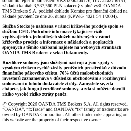
soudního registru pod číslem KRS 0000204776, DIČ 5262759131,
základní kapitál: 3,537,560 PLN splacený v plné výši. OANDA
TMS Brokers S.A. podléhá dohledu Komise pro finanční dohled na
základě povolení ze dne 26. dubna (KPWiG-4021-54-1/2004).
Služba Stocks je nabízena v rámci křížového prodeje spolu se
službou CFD. Podrobné informace týkající se rizik
vyplývajících z jednotlivých služeb nabízených v rámci
křížového prodeje a informace o nákladech a poplatcích
spojených s těmito službami najdete na webových stránkách
OANDA TMS Brokers v sekci Dokumenty.
Rozdílové smlouvy jsou složitými nástroji a jsou spjaty s
vysokým rizikem rychlé ztráty peněžních prostředků z důvodu
finančního pákového efektu. 76% účtů maloobchodních
investorů zaznamenává v důsledku obchodování s rozdílovými
smlouvami u tohoto dodavatele ztráty. Zamyslete se, zda
chápete, jak fungují rozdílové smlouvy, a zda si můžete dovolit
riziko vysoké riziko ztráty peněz.
@ Copyright 2026 OANDA TMS Brokers S.A. All rights reserved.
“OANDA”, “fxTrade” and OANDA’s “fx” family of trademarks are
owned by OANDA Corporation. All other trademarks appearing on
this website are the property of their respective owner.