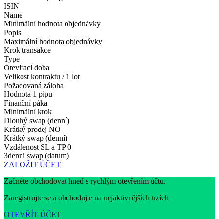
ISIN
Name
Minimální hodnota objednávky
Popis
Maximální hodnota objednávky
Krok transakce
Type
Otevírací doba
Velikost kontraktu / 1 lot
Požadovaná záloha
Hodnota 1 pipu
Finanční páka
Minimální krok
Dlouhý swap (denní)
Krátký prodej
NO
Krátký swap (denní)
Vzdálenost SL a TP
0
3denní swap (datum)
ZALOŽIT ÚČET
Začněte obchodovat hned s rychlým otevřením účtu.
Zaregistrujte se a obchodujte na nejaktivnějších trzích
OTEVŘÍT ÚČET