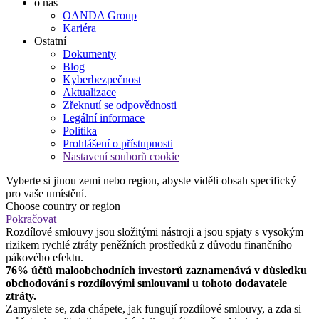
o nás
OANDA Group
Kariéra
Ostatní
Dokumenty
Blog
Kyberbezpečnost
Aktualizace
Zřeknutí se odpovědnosti
Legální informace
Politika
Prohlášení o přístupnosti
Nastavení souborů cookie
Vyberte si jinou zemi nebo region, abyste viděli obsah specifický
pro vaše umístění.
Choose country or region
Pokračovat
Rozdílové smlouvy jsou složitými nástroji a jsou spjaty s vysokým
rizikem rychlé ztráty peněžních prostředků z důvodu finančního
pákového efektu.
76% účtů maloobchodních investorů zaznamenává v důsledku
obchodování s rozdílovými smlouvami u tohoto dodavatele
ztráty.
Zamyslete se, zda chápete, jak fungují rozdílové smlouvy, a zda si