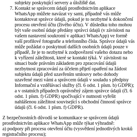
subjekty poskytující servery a úložiště dat.
Kontakt se správcem údajů prostřednictvím aplikace
WhatsApp můžete navázat vy sami, případně vás může
kontaktovat správce údajů, pokud je to nezbytné k dokončení
procesu otevření účtu (živého účtu). V důsledku toho mohou
být vaše osobní údaje předány správci údajů (v závislosti na
vašem nastavení soukromí v aplikaci WhatsApp) ve formě
vaší profilové fotografie a telefonního čísla. Správce údajů vás
může požádat o poskytnutí dalších osobních údajů pouze v
případě, že je to nezbytné k zodpovězení vašeho dotazu nebo
k vyřízení záležitosti, které se kontakt týká. V závislosti na
situaci bude právním základem pro zpracování údajů
nezbytnost zpracování za účelem přijetí opatření na žádost
subjektu údajů před uzavřením smlouvy nebo dohody
uzavřené mezi vámi a správcem údajů v souladu s předpisy
Informační a vzdělávací služby (čl. 6 odst. 1 písm. b) GDPR);
a v ostatních případech oprávněný zájem správce údajů (čl. 6
odst. 1 písm. f) GDPR) spočívající v nutnosti vyřešit
nahlášenou záležitost související s obchodní činností správce
údajů (čl. 6 odst. 1 písm. f) GDPR).
Z bezpečnostních důvodů se komunikace se správcem údajů
prostřednictvím aplikace WhatsApp může týkat výhradně:
a) podpory při procesu otevření účtu (vysvětlení jednotlivých kroků
registračního procesu);