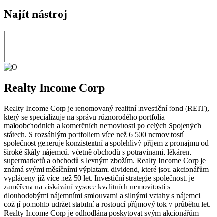
Najít nástroj
Realty Income Corp
Realty Income Corp je renomovaný realitní investiční fond (REIT),
který se specializuje na správu různorodého portfolia
maloobchodních a komerčních nemovitostí po celých Spojených
státech. S rozsáhlým portfoliem více než 6 500 nemovitostí
společnost generuje konzistentní a spolehlivý příjem z pronájmu od
široké škály nájemců, včetně obchodů s potravinami, lékáren,
supermarketů a obchodů s levným zbožím. Realty Income Corp je
známá svými měsíčními výplatami dividend, které jsou akcionářům
vypláceny již více než 50 let. Investiční strategie společnosti je
zaměřena na získávání vysoce kvalitních nemovitostí s
dlouhodobými nájemními smlouvami a silnými vztahy s nájemci,
což jí pomohlo udržet stabilní a rostoucí příjmový tok v průběhu let.
Realty Income Corp je odhodlána poskytovat svým akcionářům