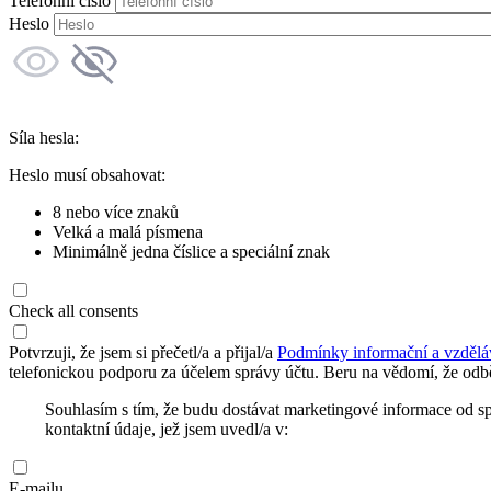
Telefonní číslo
Heslo
Síla hesla:
Heslo musí obsahovat:
8 nebo více znaků
Velká a malá písmena
Minimálně jedna číslice a speciální znak
Check all consents
Potvrzuji, že jsem si přečetl/a a přijal/a
Podmínky informační a vzdělá
telefonickou podporu za účelem správy účtu. Beru na vědomí, že odbě
Souhlasím s tím, že budu dostávat marketingové informace od s
kontaktní údaje, jež jsem uvedl/a v:
E-mailu