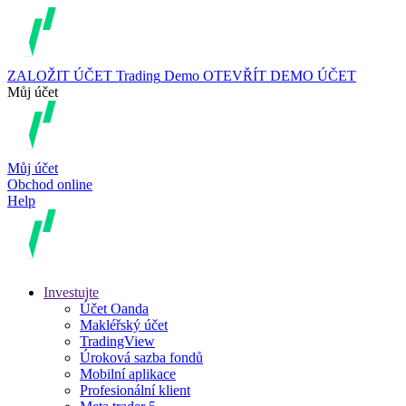
ZALOŽIT ÚČET
Trading
Demo
OTEVŘÍT DEMO ÚČET
Můj účet
Můj účet
Obchod online
Help
Investujte
Účet Oanda
Makléřský účet
TradingView
Úroková sazba fondů
Mobilní aplikace
Profesionální klient