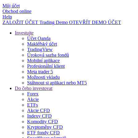
Můj účet
Obchod online
Help
ZALOŽIT ÚČET
Trading
Demo
OTEVŘÍT DEMO ÚČET
Investujte
Účet Oanda
Makléřský účet
TradingView
Úroková sazba fondů
Mobilní aplikace
Profesionální klient
Meta trader 5
Možnosti vkladu
Stáhnout si aplikaci nebo MT5
Do čeho investovat
Forex
Akcie
ETFs
Akcie CFD
Indexy CFD
Komodity CFD
Kryptoměny CFD
ETF fondy CFD