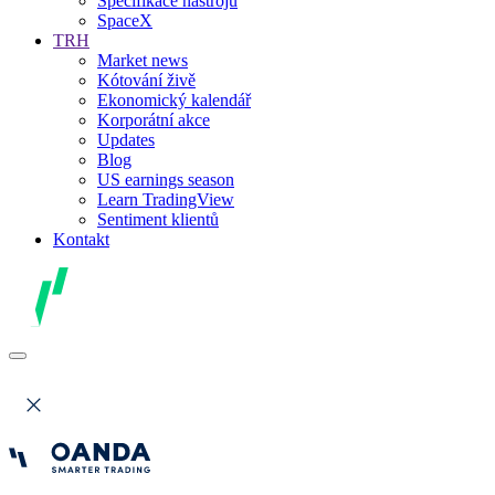
Specifikace nástrojů
SpaceX
TRH
Market news
Kótování živě
Ekonomický kalendář
Korporátní akce
Updates
Blog
US earnings season
Learn TradingView
Sentiment klientů
Kontakt