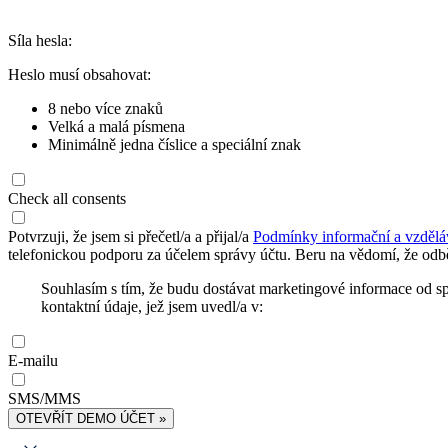
Síla hesla:
Heslo musí obsahovat:
8 nebo více znaků
Velká a malá písmena
Minimálně jedna číslice a speciální znak
Check all consents
Potvrzuji, že jsem si přečetl/a a přijal/a
Podmínky informační a vzdělá
telefonickou podporu za účelem správy účtu. Beru na vědomí, že odbě
Souhlasím s tím, že budu dostávat marketingové informace od s
kontaktní údaje, jež jsem uvedl/a v:
E-mailu
SMS/MMS
OTEVŘÍT DEMO ÚČET »