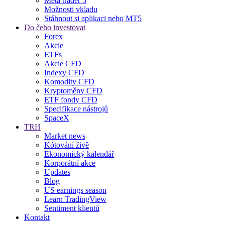
Meta trader 5
Možnosti vkladu
Stáhnout si aplikaci nebo MT5
Do čeho investovat
Forex
Akcie
ETFs
Akcie CFD
Indexy CFD
Komodity CFD
Kryptoměny CFD
ETF fondy CFD
Specifikace nástrojů
SpaceX
TRH
Market news
Kótování živě
Ekonomický kalendář
Korporátní akce
Updates
Blog
US earnings season
Learn TradingView
Sentiment klientů
Kontakt