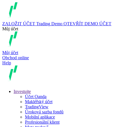
ZALOŽIT ÚČET
Trading
Demo
OTEVŘÍT DEMO ÚČET
Můj účet
Můj účet
Obchod online
Help
Investujte
Účet Oanda
Makléřský účet
TradingView
Úroková sazba fondů
Mobilní aplikace
Profesionální klient