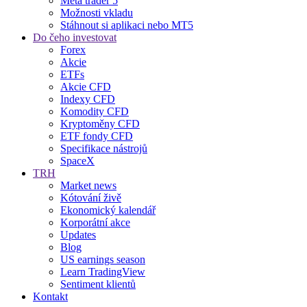
Meta trader 5
Možnosti vkladu
Stáhnout si aplikaci nebo MT5
Do čeho investovat
Forex
Akcie
ETFs
Akcie CFD
Indexy CFD
Komodity CFD
Kryptoměny CFD
ETF fondy CFD
Specifikace nástrojů
SpaceX
TRH
Market news
Kótování živě
Ekonomický kalendář
Korporátní akce
Updates
Blog
US earnings season
Learn TradingView
Sentiment klientů
Kontakt