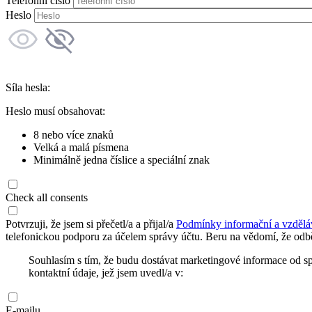
Telefonní číslo
Heslo
Síla hesla:
Heslo musí obsahovat:
8 nebo více znaků
Velká a malá písmena
Minimálně jedna číslice a speciální znak
Check all consents
Potvrzuji, že jsem si přečetl/a a přijal/a
Podmínky informační a vzdělá
telefonickou podporu za účelem správy účtu. Beru na vědomí, že odbě
Souhlasím s tím, že budu dostávat marketingové informace od s
kontaktní údaje, jež jsem uvedl/a v:
E-mailu