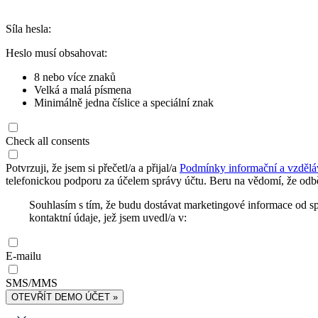
Síla hesla:
Heslo musí obsahovat:
8 nebo více znaků
Velká a malá písmena
Minimálně jedna číslice a speciální znak
Check all consents
Potvrzuji, že jsem si přečetl/a a přijal/a
Podmínky informační a vzdělá
telefonickou podporu za účelem správy účtu. Beru na vědomí, že odbě
Souhlasím s tím, že budu dostávat marketingové informace od s
kontaktní údaje, jež jsem uvedl/a v:
E-mailu
SMS/MMS
OTEVŘÍT DEMO ÚČET »