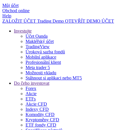
Můj účet
Obchod online
Help
ZALOŽIT ÚČET
Trading
Demo
OTEVŘÍT DEMO ÚČET
Investujte
Účet Oanda
Makléřský účet
TradingView
Úroková sazba fondů
Mobilní aplikace
Profesionální klient
Meta trader 5
Možnosti vkladu
Stáhnout si aplikaci nebo MT5
Do čeho investovat
Forex
Akcie
ETFs
Akcie CFD
Indexy CFD
Komodity CFD
Kryptoměny CFD
ETF fondy CFD