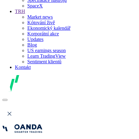
Specifikace nástrojů
SpaceX
TRH
Market news
Kótování živě
Ekonomický kalendář
Korporátní akce
Updates
Blog
US earnings season
Learn TradingView
Sentiment klientů
Kontakt