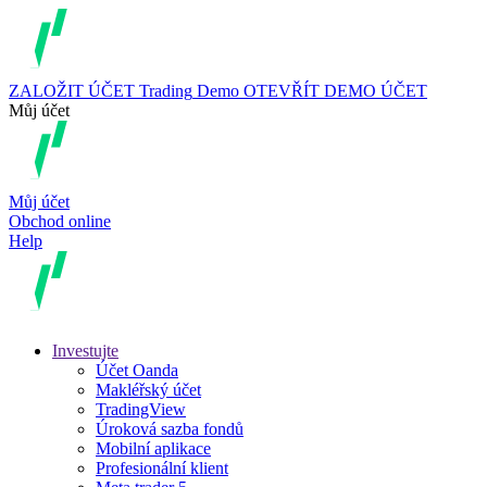
ZALOŽIT ÚČET
Trading
Demo
OTEVŘÍT DEMO ÚČET
Můj účet
Můj účet
Obchod online
Help
Investujte
Účet Oanda
Makléřský účet
TradingView
Úroková sazba fondů
Mobilní aplikace
Profesionální klient