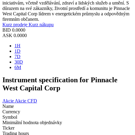
iniciativám, včetně vzdělávání, zdraví a lidských služeb a umění. S
důrazem na své zákazníky, životní prostředí a komunitu je Pinnacle
West Capital Corp lídrem v energetickém průmyslu a odpovědným
firemním občanem.
Kurz prodeje
Kurz nákupu
BID
0.0000
ASK
0.0000
1H
1D
7D
30D
6M
Instrument specification for Pinnacle
West Capital Corp
Akcie
Akcie CFD
Name
Currency
Symbol
Minimální hodnota objednávky
Ticker
Trading hours