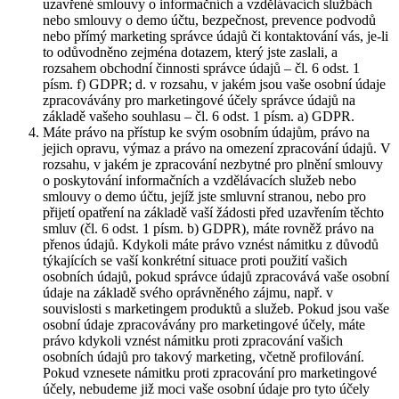
uzavřené smlouvy o informačních a vzdělávacích službách
nebo smlouvy o demo účtu, bezpečnost, prevence podvodů
nebo přímý marketing správce údajů či kontaktování vás, je-li
to odůvodněno zejména dotazem, který jste zaslali, a
rozsahem obchodní činnosti správce údajů – čl. 6 odst. 1
písm. f) GDPR; d. v rozsahu, v jakém jsou vaše osobní údaje
zpracovávány pro marketingové účely správce údajů na
základě vašeho souhlasu – čl. 6 odst. 1 písm. a) GDPR.
Máte právo na přístup ke svým osobním údajům, právo na
jejich opravu, výmaz a právo na omezení zpracování údajů. V
rozsahu, v jakém je zpracování nezbytné pro plnění smlouvy
o poskytování informačních a vzdělávacích služeb nebo
smlouvy o demo účtu, jejíž jste smluvní stranou, nebo pro
přijetí opatření na základě vaší žádosti před uzavřením těchto
smluv (čl. 6 odst. 1 písm. b) GDPR), máte rovněž právo na
přenos údajů. Kdykoli máte právo vznést námitku z důvodů
týkajících se vaší konkrétní situace proti použití vašich
osobních údajů, pokud správce údajů zpracovává vaše osobní
údaje na základě svého oprávněného zájmu, např. v
souvislosti s marketingem produktů a služeb. Pokud jsou vaše
osobní údaje zpracovávány pro marketingové účely, máte
právo kdykoli vznést námitku proti zpracování vašich
osobních údajů pro takový marketing, včetně profilování.
Pokud vznesete námitku proti zpracování pro marketingové
účely, nebudeme již moci vaše osobní údaje pro tyto účely