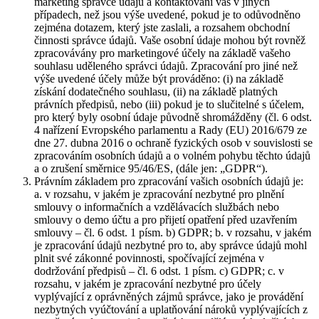
marketing správce údajů a kontaktování vás v jiných
případech, než jsou výše uvedené, pokud je to odůvodněno
zejména dotazem, který jste zaslali, a rozsahem obchodní
činnosti správce údajů. Vaše osobní údaje mohou být rovněž
zpracovávány pro marketingové účely na základě vašeho
souhlasu uděleného správci údajů. Zpracování pro jiné než
výše uvedené účely může být prováděno: (i) na základě
získání dodatečného souhlasu, (ii) na základě platných
právních předpisů, nebo (iii) pokud je to slučitelné s účelem,
pro který byly osobní údaje původně shromážděny (čl. 6 odst.
4 nařízení Evropského parlamentu a Rady (EU) 2016/679 ze
dne 27. dubna 2016 o ochraně fyzických osob v souvislosti se
zpracováním osobních údajů a o volném pohybu těchto údajů
a o zrušení směrnice 95/46/ES, (dále jen: „GDPR“).
Právním základem pro zpracování vašich osobních údajů je:
a. v rozsahu, v jakém je zpracování nezbytné pro plnění
smlouvy o informačních a vzdělávacích službách nebo
smlouvy o demo účtu a pro přijetí opatření před uzavřením
smlouvy – čl. 6 odst. 1 písm. b) GDPR; b. v rozsahu, v jakém
je zpracování údajů nezbytné pro to, aby správce údajů mohl
plnit své zákonné povinnosti, spočívající zejména v
dodržování předpisů – čl. 6 odst. 1 písm. c) GDPR; c. v
rozsahu, v jakém je zpracování nezbytné pro účely
vyplývající z oprávněných zájmů správce, jako je provádění
nezbytných vyúčtování a uplatňování nároků vyplývajících z