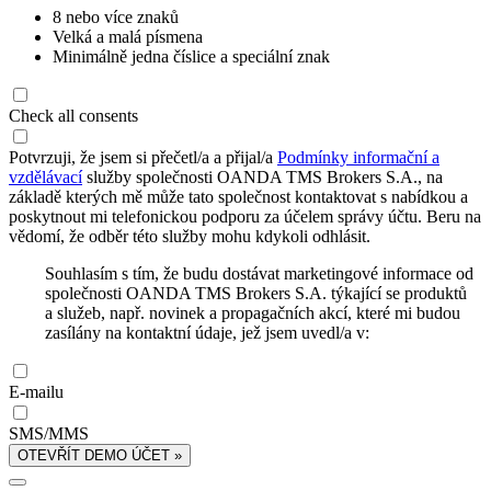
8 nebo více znaků
Velká a malá písmena
Minimálně jedna číslice a speciální znak
Check all consents
Potvrzuji, že jsem si přečetl/a a přijal/a
Podmínky informační a
vzdělávací
služby společnosti OANDA TMS Brokers S.A., na
základě kterých mě může tato společnost kontaktovat s nabídkou a
poskytnout mi telefonickou podporu za účelem správy účtu. Beru na
vědomí, že odběr této služby mohu kdykoli odhlásit.
Souhlasím s tím, že budu dostávat marketingové informace od
společnosti OANDA TMS Brokers S.A. týkající se produktů
a služeb, např. novinek a propagačních akcí, které mi budou
zasílány na kontaktní údaje, jež jsem uvedl/a v:
E-mailu
SMS/MMS
OTEVŘÍT DEMO ÚČET »