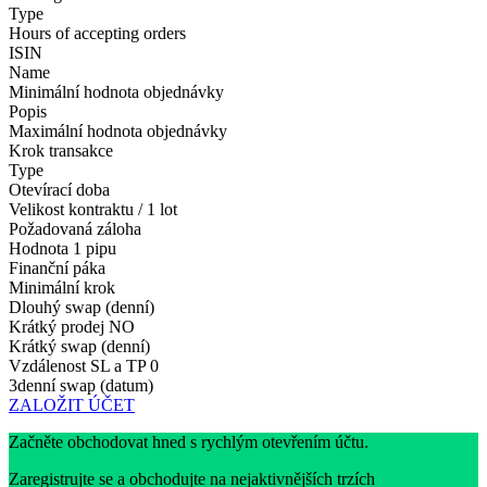
Type
Hours of accepting orders
ISIN
Name
Minimální hodnota objednávky
Popis
Maximální hodnota objednávky
Krok transakce
Type
Otevírací doba
Velikost kontraktu / 1 lot
Požadovaná záloha
Hodnota 1 pipu
Finanční páka
Minimální krok
Dlouhý swap (denní)
Krátký prodej
NO
Krátký swap (denní)
Vzdálenost SL a TP
0
3denní swap (datum)
ZALOŽIT ÚČET
Začněte obchodovat hned s rychlým otevřením účtu.
Zaregistrujte se a obchodujte na nejaktivnějších trzích