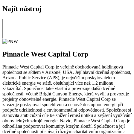
Najít nástroj
Pinnacle West Capital Corp
Pinnacle West Capital Corp je veřejně obchodovaná holdingová
společnost se sídlem v Arizoně, USA. Její hlavní dceřiná společnost,
Arizona Public Service (APS), je největším poskytovatelem
elektrické energie ve státě, obsluhující více než 1,2 milionu
zákazníků. Společnost také vlastní a provozuje další dceřiné
společnosti, včetně Bright Canyon Energy, která vyvíjí a provozuje
projekty obnovitelné energie. Pinnacle West Capital Corp se
zavazuje poskytovat spolehlivou a cenově dostupnou energii při
podpoře udržitelnosti a environmentální odpovědnosti. Společnost si
stanovila ambiciózní cíle ke snížení emisí uhlíku a zvýšení využívání
obnovitelných zdrojů energie. Navíc, Pinnacle West Capital Corp je
odhodlána podporovat komunity, kterým slouží. Společnost a její
dceřiné společnosti přispívají různým charitativním organizacím a