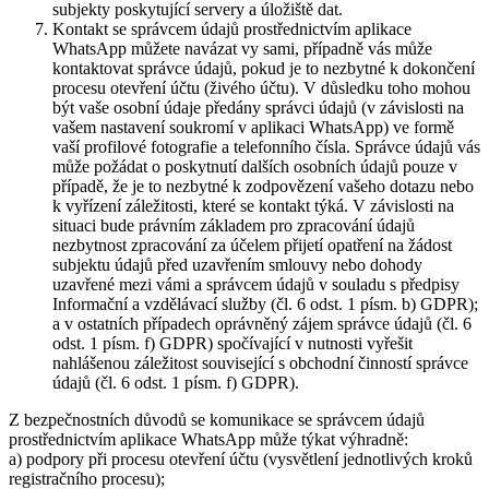
subjekty poskytující servery a úložiště dat.
Kontakt se správcem údajů prostřednictvím aplikace
WhatsApp můžete navázat vy sami, případně vás může
kontaktovat správce údajů, pokud je to nezbytné k dokončení
procesu otevření účtu (živého účtu). V důsledku toho mohou
být vaše osobní údaje předány správci údajů (v závislosti na
vašem nastavení soukromí v aplikaci WhatsApp) ve formě
vaší profilové fotografie a telefonního čísla. Správce údajů vás
může požádat o poskytnutí dalších osobních údajů pouze v
případě, že je to nezbytné k zodpovězení vašeho dotazu nebo
k vyřízení záležitosti, které se kontakt týká. V závislosti na
situaci bude právním základem pro zpracování údajů
nezbytnost zpracování za účelem přijetí opatření na žádost
subjektu údajů před uzavřením smlouvy nebo dohody
uzavřené mezi vámi a správcem údajů v souladu s předpisy
Informační a vzdělávací služby (čl. 6 odst. 1 písm. b) GDPR);
a v ostatních případech oprávněný zájem správce údajů (čl. 6
odst. 1 písm. f) GDPR) spočívající v nutnosti vyřešit
nahlášenou záležitost související s obchodní činností správce
údajů (čl. 6 odst. 1 písm. f) GDPR).
Z bezpečnostních důvodů se komunikace se správcem údajů
prostřednictvím aplikace WhatsApp může týkat výhradně:
a) podpory při procesu otevření účtu (vysvětlení jednotlivých kroků
registračního procesu);