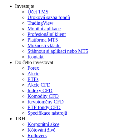
Investujte
Účet TMS
Úroková sazba fondů
TradingView
Mobilní aplikace
Profesionální klient
Platforma MT5
Možnosti vkladu
Stáhnout si aplikaci nebo MT5
Kontakt
Do čeho investovat
Forex
Akcie
ETFs
Akcie CFD
Indexy CFD
Komodity CFD
Kryptoměny CFD
ETF fondy CFD
Specifikace nástrojů
TRH
Korporátní akce
Kótování živě
Rollovers