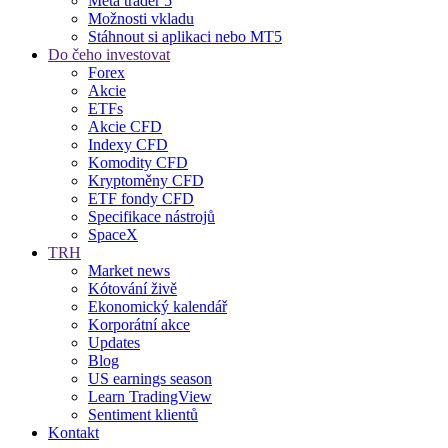
Meta trader 5
Možnosti vkladu
Stáhnout si aplikaci nebo MT5
Do čeho investovat
Forex
Akcie
ETFs
Akcie CFD
Indexy CFD
Komodity CFD
Kryptoměny CFD
ETF fondy CFD
Specifikace nástrojů
SpaceX
TRH
Market news
Kótování živě
Ekonomický kalendář
Korporátní akce
Updates
Blog
US earnings season
Learn TradingView
Sentiment klientů
Kontakt