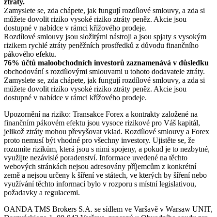
ztráty.
Zamyslete se, zda chápete, jak fungují rozdílové smlouvy, a zda si
můžete dovolit riziko vysoké riziko ztráty peněz. Akcie jsou
dostupné v nabídce v rámci křížového prodeje.
Rozdílové smlouvy jsou složitými nástroji a jsou spjaty s vysokým
rizikem rychlé ztráty peněžních prostředků z důvodu finančního
pákového efektu.
76% účtů maloobchodních investorů zaznamenává v důsledku
obchodování s rozdílovými smlouvami u tohoto dodavatele ztráty.
Zamyslete se, zda chápete, jak fungují rozdílové smlouvy, a zda si
můžete dovolit riziko vysoké riziko ztráty peněz. Akcie jsou
dostupné v nabídce v rámci křížového prodeje.
Upozornění na riziko: Transakce Forex a kontrakty založené na
finančním pákovém efektu jsou vysoce rizikové pro Váš kapitál,
jelikož ztráty mohou převyšovat vklad. Rozdílové smlouvy a Forex
proto nemusí být vhodné pro všechny investory. Ujistěte se, že
rozumíte rizikům, která jsou s nimi spojeny, a pokud je to nezbytné,
využijte nezávislé poradenství. Informace uvedené na těchto
webových stránkách nejsou adresovány příjemcům z konkrétní
země a nejsou určeny k šíření ve státech, ve kterých by šíření nebo
využívání těchto informací bylo v rozporu s místní legislativou,
požadavky a regulacemi.
OANDA TMS Brokers S.A. se sídlem ve Varšavě v Warsaw UNIT,