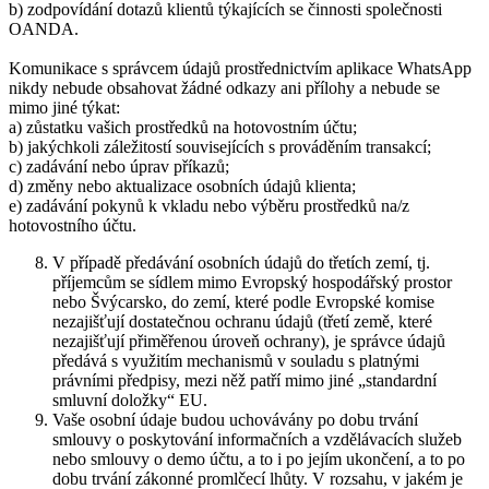
b) zodpovídání dotazů klientů týkajících se činnosti společnosti
OANDA.
Komunikace s správcem údajů prostřednictvím aplikace WhatsApp
nikdy nebude obsahovat žádné odkazy ani přílohy a nebude se
mimo jiné týkat:
a) zůstatku vašich prostředků na hotovostním účtu;
b) jakýchkoli záležitostí souvisejících s prováděním transakcí;
c) zadávání nebo úprav příkazů;
d) změny nebo aktualizace osobních údajů klienta;
e) zadávání pokynů k vkladu nebo výběru prostředků na/z
hotovostního účtu.
V případě předávání osobních údajů do třetích zemí, tj.
příjemcům se sídlem mimo Evropský hospodářský prostor
nebo Švýcarsko, do zemí, které podle Evropské komise
nezajišťují dostatečnou ochranu údajů (třetí země, které
nezajišťují přiměřenou úroveň ochrany), je správce údajů
předává s využitím mechanismů v souladu s platnými
právními předpisy, mezi něž patří mimo jiné „standardní
smluvní doložky“ EU.
Vaše osobní údaje budou uchovávány po dobu trvání
smlouvy o poskytování informačních a vzdělávacích služeb
nebo smlouvy o demo účtu, a to i po jejím ukončení, a to po
dobu trvání zákonné promlčecí lhůty. V rozsahu, v jakém je