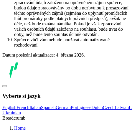
zpracování údajů založeno na oprávněném zájmu správce,
budou údaje zpracovávány po dobu nezbytnou k prosazování
těchto oprávněných zájmů (zejména do uplynutí promlčecích
lhůt pro nároky podle platných právních předpisů), avšak ne
déle, než bude uznána námitka. Pokud je však zpracování
vašich osobních údajů založeno na souhlasu, bude trvat do
doby, než bude tento souhlas účinně odvolán.
Správce vůči vám nebude používat automatizované
rozhodování.
Datum poslední aktualizace: 4. března 2026.
Vyberte si jazyk
English
French
Italian
Spanish
German
Portuguese
Dutch
Czech
Latvian
L
Ukrainian
Breadcrumb
Home