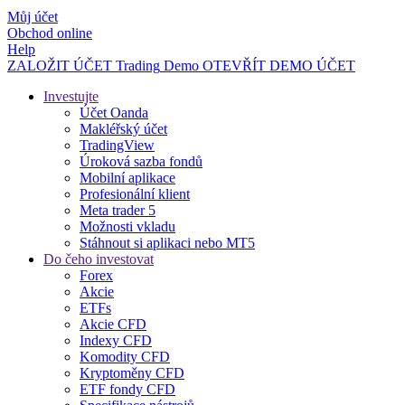
Můj účet
Obchod online
Help
ZALOŽIT ÚČET
Trading
Demo
OTEVŘÍT DEMO ÚČET
Investujte
Účet Oanda
Makléřský účet
TradingView
Úroková sazba fondů
Mobilní aplikace
Profesionální klient
Meta trader 5
Možnosti vkladu
Stáhnout si aplikaci nebo MT5
Do čeho investovat
Forex
Akcie
ETFs
Akcie CFD
Indexy CFD
Komodity CFD
Kryptoměny CFD
ETF fondy CFD