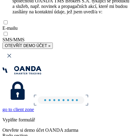
společnosti OANDA TMS Brokers S.A. týkající se produktů
a služeb, např. novinek a propagačních akcí, které mi budou
zasílány na kontaktní údaje, jež jsem uvedl/a v:
E-mailu
SMS/MMS
OTEVŘÍT DEMO ÚČET »
go to client zone
Vyplňte formulář
Otevřete si demo účet OANDA zdarma
Rodo section