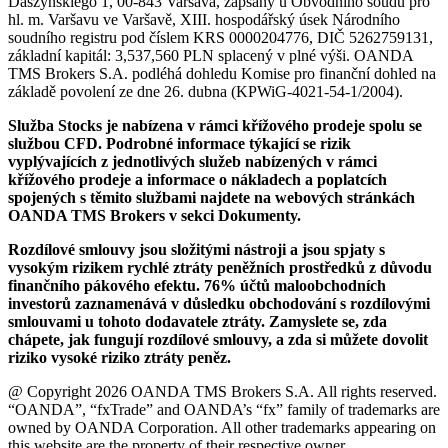
Daszyńskiego 1, 00-843 Varšava, zapsaný u Obvodního soudu pro
hl. m. Varšavu ve Varšavě, XIII. hospodářský úsek Národního
soudního registru pod číslem KRS 0000204776, DIČ 5262759131,
základní kapitál: 3,537,560 PLN splacený v plné výši. OANDA
TMS Brokers S.A. podléhá dohledu Komise pro finanční dohled na
základě povolení ze dne 26. dubna (KPWiG-4021-54-1/2004).
Služba Stocks je nabízena v rámci křížového prodeje spolu se
službou CFD. Podrobné informace týkající se rizik
vyplývajících z jednotlivých služeb nabízených v rámci
křížového prodeje a informace o nákladech a poplatcích
spojených s těmito službami najdete na webových stránkách
OANDA TMS Brokers v sekci Dokumenty.
Rozdílové smlouvy jsou složitými nástroji a jsou spjaty s
vysokým rizikem rychlé ztráty peněžních prostředků z důvodu
finančního pákového efektu. 76% účtů maloobchodních
investorů zaznamenává v důsledku obchodování s rozdílovými
smlouvami u tohoto dodavatele ztráty. Zamyslete se, zda
chápete, jak fungují rozdílové smlouvy, a zda si můžete dovolit
riziko vysoké riziko ztráty peněz.
@ Copyright 2026 OANDA TMS Brokers S.A. All rights reserved.
“OANDA”, “fxTrade” and OANDA’s “fx” family of trademarks are
owned by OANDA Corporation. All other trademarks appearing on
this website are the property of their respective owner.