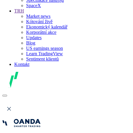
Specifikace nástrojů
SpaceX
TRH
Market news
Kótování živě
Ekonomický kalendář
Korporátní akce
Updates
Blog
US earnings season
Learn TradingView
Sentiment klientů
Kontakt