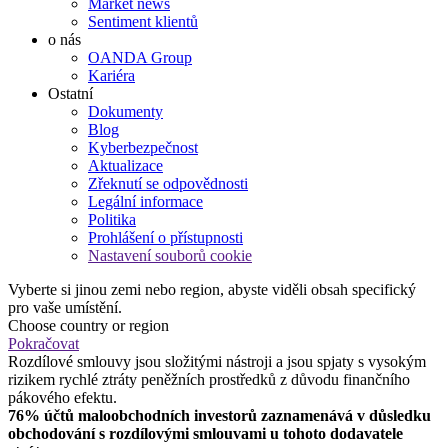
Market news
Sentiment klientů
o nás
OANDA Group
Kariéra
Ostatní
Dokumenty
Blog
Kyberbezpečnost
Aktualizace
Zřeknutí se odpovědnosti
Legální informace
Politika
Prohlášení o přístupnosti
Nastavení souborů cookie
Vyberte si jinou zemi nebo region, abyste viděli obsah specifický
pro vaše umístění.
Choose country or region
Pokračovat
Rozdílové smlouvy jsou složitými nástroji a jsou spjaty s vysokým
rizikem rychlé ztráty peněžních prostředků z důvodu finančního
pákového efektu.
76% účtů maloobchodních investorů zaznamenává v důsledku
obchodování s rozdílovými smlouvami u tohoto dodavatele