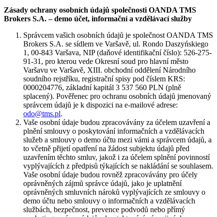
Zásady ochrany osobních údajů společnosti OANDA TMS
Brokers S.A. – demo účet, informační a vzdělávací služby
Správcem vašich osobních údajů je společnost OANDA TMS
Brokers S.A. se sídlem ve Varšavě, ul. Rondo Daszyńskiego
1, 00-843 Varšava, NIP (daňové identifikační číslo): 526-275-
91-31, pro kterou vede Okresní soud pro hlavní město
Varšavu ve Varšavě, XIII. obchodní oddělení Národního
soudního rejstříku, registrační spisy pod číslem KRS:
0000204776, základní kapitál 3 537 560 PLN (plně
splacený). Pověřenec pro ochranu osobních údajů jmenovaný
správcem údajů je k dispozici na e-mailové adrese:
odo@tms.pl
.
Vaše osobní údaje budou zpracovávány za účelem uzavření a
plnění smlouvy o poskytování informačních a vzdělávacích
služeb a smlouvy o demo účtu mezi vámi a správcem údajů, a
to včetně přijetí opatření na žádost subjektu údajů před
uzavřením těchto smluv, jakož i za účelem splnění povinností
vyplývajících z předpisů týkajících se nakládání se souhlasem.
Vaše osobní údaje budou rovněž zpracovávány pro účely
oprávněných zájmů správce údajů, jako je uplatnění
oprávněných smluvních nároků vyplývajících ze smlouvy o
demo účtu nebo smlouvy o informačních a vzdělávacích
službách, bezpečnost, prevence podvodů nebo přímý