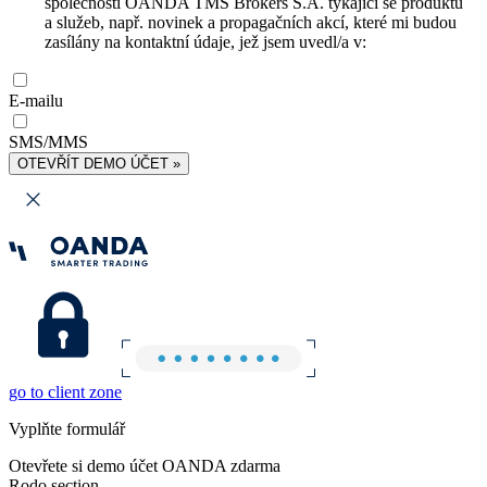
společnosti OANDA TMS Brokers S.A. týkající se produktů
a služeb, např. novinek a propagačních akcí, které mi budou
zasílány na kontaktní údaje, jež jsem uvedl/a v:
E-mailu
SMS/MMS
OTEVŘÍT DEMO ÚČET »
go to client zone
Vyplňte formulář
Otevřete si demo účet OANDA zdarma
Rodo section