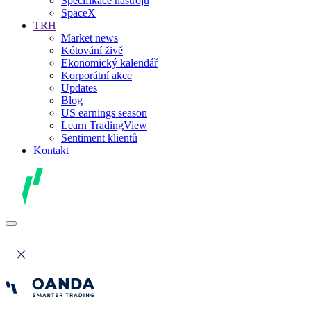
Specifikace nástrojů
SpaceX
TRH
Market news
Kótování živě
Ekonomický kalendář
Korporátní akce
Updates
Blog
US earnings season
Learn TradingView
Sentiment klientů
Kontakt