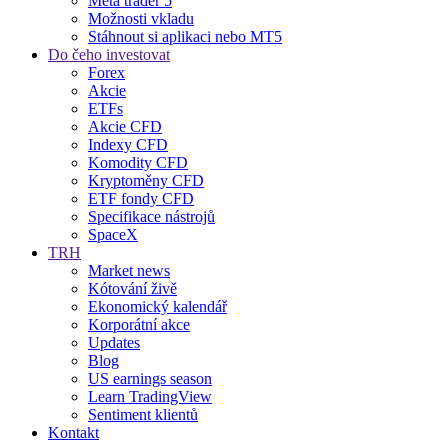
Meta trader 5
Možnosti vkladu
Stáhnout si aplikaci nebo MT5
Do čeho investovat
Forex
Akcie
ETFs
Akcie CFD
Indexy CFD
Komodity CFD
Kryptoměny CFD
ETF fondy CFD
Specifikace nástrojů
SpaceX
TRH
Market news
Kótování živě
Ekonomický kalendář
Korporátní akce
Updates
Blog
US earnings season
Learn TradingView
Sentiment klientů
Kontakt