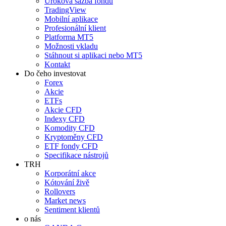
Úroková sazba fondů
TradingView
Mobilní aplikace
Profesionální klient
Platforma MT5
Možnosti vkladu
Stáhnout si aplikaci nebo MT5
Kontakt
Do čeho investovat
Forex
Akcie
ETFs
Akcie CFD
Indexy CFD
Komodity CFD
Kryptoměny CFD
ETF fondy CFD
Specifikace nástrojů
TRH
Korporátní akce
Kótování živě
Rollovers
Market news
Sentiment klientů
o nás