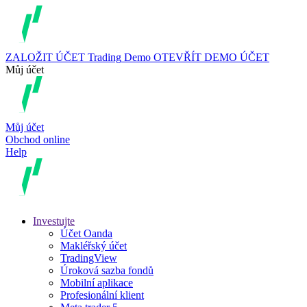
ZALOŽIT ÚČET
Trading
Demo
OTEVŘÍT DEMO ÚČET
Můj účet
Můj účet
Obchod online
Help
Investujte
Účet Oanda
Makléřský účet
TradingView
Úroková sazba fondů
Mobilní aplikace
Profesionální klient