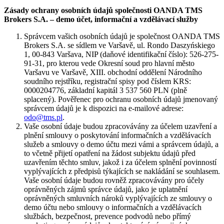
Zásady ochrany osobních údajů společnosti OANDA TMS
Brokers S.A. – demo účet, informační a vzdělávací služby
Správcem vašich osobních údajů je společnost OANDA TMS
Brokers S.A. se sídlem ve Varšavě, ul. Rondo Daszyńskiego
1, 00-843 Varšava, NIP (daňové identifikační číslo): 526-275-
91-31, pro kterou vede Okresní soud pro hlavní město
Varšavu ve Varšavě, XIII. obchodní oddělení Národního
soudního rejstříku, registrační spisy pod číslem KRS:
0000204776, základní kapitál 3 537 560 PLN (plně
splacený). Pověřenec pro ochranu osobních údajů jmenovaný
správcem údajů je k dispozici na e-mailové adrese:
odo@tms.pl
.
Vaše osobní údaje budou zpracovávány za účelem uzavření a
plnění smlouvy o poskytování informačních a vzdělávacích
služeb a smlouvy o demo účtu mezi vámi a správcem údajů, a
to včetně přijetí opatření na žádost subjektu údajů před
uzavřením těchto smluv, jakož i za účelem splnění povinností
vyplývajících z předpisů týkajících se nakládání se souhlasem.
Vaše osobní údaje budou rovněž zpracovávány pro účely
oprávněných zájmů správce údajů, jako je uplatnění
oprávněných smluvních nároků vyplývajících ze smlouvy o
demo účtu nebo smlouvy o informačních a vzdělávacích
službách, bezpečnost, prevence podvodů nebo přímý