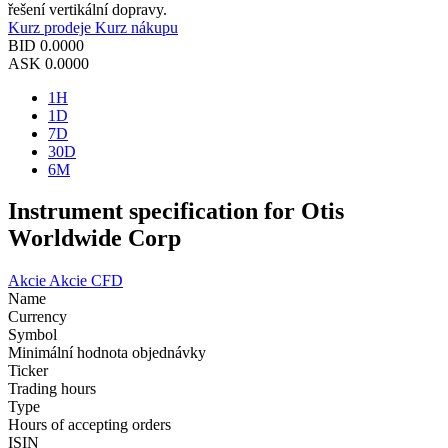
řešení vertikální dopravy.
Kurz prodeje
Kurz nákupu
BID
0.0000
ASK
0.0000
1H
1D
7D
30D
6M
Instrument specification for Otis
Worldwide Corp
Akcie
Akcie CFD
Name
Currency
Symbol
Minimální hodnota objednávky
Ticker
Trading hours
Type
Hours of accepting orders
ISIN