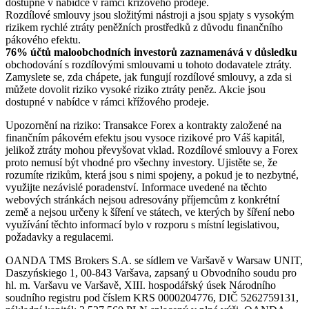
dostupné v nabídce v rámci křížového prodeje.
Rozdílové smlouvy jsou složitými nástroji a jsou spjaty s vysokým
rizikem rychlé ztráty peněžních prostředků z důvodu finančního
pákového efektu.
76% účtů maloobchodních investorů zaznamenává v důsledku
obchodování s rozdílovými smlouvami u tohoto dodavatele ztráty.
Zamyslete se, zda chápete, jak fungují rozdílové smlouvy, a zda si
můžete dovolit riziko vysoké riziko ztráty peněz. Akcie jsou
dostupné v nabídce v rámci křížového prodeje.
Upozornění na riziko: Transakce Forex a kontrakty založené na
finančním pákovém efektu jsou vysoce rizikové pro Váš kapitál,
jelikož ztráty mohou převyšovat vklad. Rozdílové smlouvy a Forex
proto nemusí být vhodné pro všechny investory. Ujistěte se, že
rozumíte rizikům, která jsou s nimi spojeny, a pokud je to nezbytné,
využijte nezávislé poradenství. Informace uvedené na těchto
webových stránkách nejsou adresovány příjemcům z konkrétní
země a nejsou určeny k šíření ve státech, ve kterých by šíření nebo
využívání těchto informací bylo v rozporu s místní legislativou,
požadavky a regulacemi.
OANDA TMS Brokers S.A. se sídlem ve Varšavě v Warsaw UNIT,
Daszyńskiego 1, 00-843 Varšava, zapsaný u Obvodního soudu pro
hl. m. Varšavu ve Varšavě, XIII. hospodářský úsek Národního
soudního registru pod číslem KRS 0000204776, DIČ 5262759131,