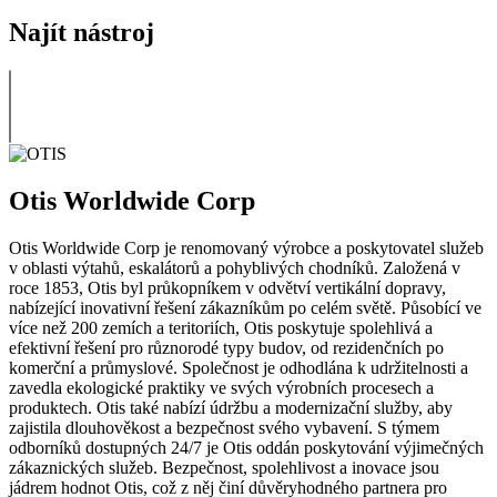
Najít nástroj
Otis Worldwide Corp
Otis Worldwide Corp je renomovaný výrobce a poskytovatel služeb
v oblasti výtahů, eskalátorů a pohyblivých chodníků. Založená v
roce 1853, Otis byl průkopníkem v odvětví vertikální dopravy,
nabízející inovativní řešení zákazníkům po celém světě. Působící ve
více než 200 zemích a teritoriích, Otis poskytuje spolehlivá a
efektivní řešení pro různorodé typy budov, od rezidenčních po
komerční a průmyslové. Společnost je odhodlána k udržitelnosti a
zavedla ekologické praktiky ve svých výrobních procesech a
produktech. Otis také nabízí údržbu a modernizační služby, aby
zajistila dlouhověkost a bezpečnost svého vybavení. S týmem
odborníků dostupných 24/7 je Otis oddán poskytování výjimečných
zákaznických služeb. Bezpečnost, spolehlivost a inovace jsou
jádrem hodnot Otis, což z něj činí důvěryhodného partnera pro