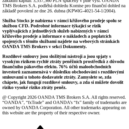
základní kapitál: 3,537,560 PLN splacený v plné výši. OANDA
TMS Brokers S.A. podléhá dohledu Komise pro finanční dohled na
základě povolení ze dne 26. dubna (KPWiG-4021-54-1/2004).
Služba Stocks je nabízena v rámci křížového prodeje spolu se
službou CFD. Podrobné informace týkající se rizik
vyplývajících z jednotlivých služeb nabízených v rámci
křížového prodeje a informace o nákladech a poplatcích
spojených s těmito službami najdete na webových stránkách
OANDA TMS Brokers v sekci Dokumenty.
Rozdílové smlouvy jsou složitými nástroji a jsou spjaty s
vysokým rizikem rychlé ztráty peněžních prostředků z důvodu
finančního pákového efektu. 76% účtů maloobchodních
investorů zaznamenává v důsledku obchodování s rozdílovými
smlouvami u tohoto dodavatele ztráty. Zamyslete se, zda
chápete, jak fungují rozdílové smlouvy, a zda si můžete dovolit
riziko vysoké riziko ztráty peněz.
@ Copyright 2026 OANDA TMS Brokers S.A. All rights reserved.
“OANDA”, “fxTrade” and OANDA’s “fx” family of trademarks are
owned by OANDA Corporation. All other trademarks appearing on
this website are the property of their respective owner.