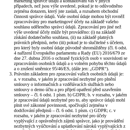
marketing správce údajů a kontaktování vás v jiných
případech, než jsou výše uvedené, pokud je to odůvodněno
zejména dotazem, který jste zaslali, a rozsahem obchodní
činnosti správce údajů. Vaše osobní údaje mohou být rovněž
zpracovávány pro marketingové účely na základě vašeho
souhlasu uděleného správci údajů. Zpracování pro jiné než
výše uvedené účely může být prováděno: (i) na základě
získání dodatečného souhlasu, (ii) na základě platných
právních předpisů, nebo (iii) pokud je to slučitelné s účelem,
pro který byly osobní údaje původně shromážděny (čl. 6 odst.
4 nařízení Evropského parlamentu a Rady (EU) 2016/679 ze
dne 27. dubna 2016 o ochraně fyzických osob v souvislosti se
zpracováním osobních údajů a o volném pohybu těchto údajů
a o zrušení směrnice 95/46/ES, (dále jen: „GDPR“).
Právním základem pro zpracování vašich osobních údajů je:
a. v rozsahu, v jakém je zpracování nezbytné pro plnění
smlouvy o informačních a vzdělávacích službách nebo
smlouvy o demo účtu a pro přijetí opatření před uzavřením
smlouvy – čl. 6 odst. 1 písm. b) GDPR; b. v rozsahu, v jakém
je zpracování údajů nezbytné pro to, aby správce údajů mohl
plnit své zákonné povinnosti, spočívající zejména v
dodržování předpisů – čl. 6 odst. 1 písm. c) GDPR; c. v
rozsahu, v jakém je zpracování nezbytné pro účely
vyplývající z oprávněných zájmů správce, jako je provádění
nezbytných vyúčtování a uplatňování nároků vyplývajících z