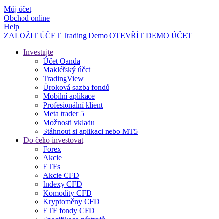
Můj účet
Obchod online
Help
ZALOŽIT ÚČET
Trading
Demo
OTEVŘÍT DEMO ÚČET
Investujte
Účet Oanda
Makléřský účet
TradingView
Úroková sazba fondů
Mobilní aplikace
Profesionální klient
Meta trader 5
Možnosti vkladu
Stáhnout si aplikaci nebo MT5
Do čeho investovat
Forex
Akcie
ETFs
Akcie CFD
Indexy CFD
Komodity CFD
Kryptoměny CFD
ETF fondy CFD