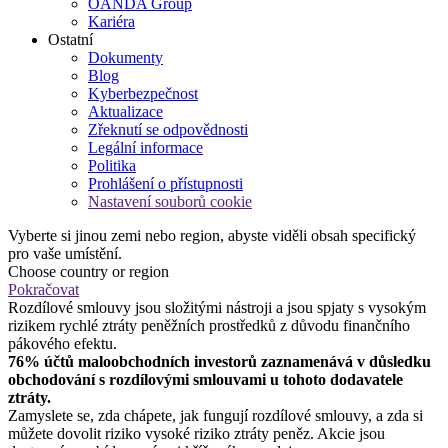
OANDA Group
Kariéra
Ostatní
Dokumenty
Blog
Kyberbezpečnost
Aktualizace
Zřeknutí se odpovědnosti
Legální informace
Politika
Prohlášení o přístupnosti
Nastavení souborů cookie
Vyberte si jinou zemi nebo region, abyste viděli obsah specifický
pro vaše umístění.
Choose country or region
Pokračovat
Rozdílové smlouvy jsou složitými nástroji a jsou spjaty s vysokým
rizikem rychlé ztráty peněžních prostředků z důvodu finančního
pákového efektu.
76% účtů maloobchodních investorů zaznamenává v důsledku
obchodování s rozdílovými smlouvami u tohoto dodavatele
ztráty.
Zamyslete se, zda chápete, jak fungují rozdílové smlouvy, a zda si
můžete dovolit riziko vysoké riziko ztráty peněz. Akcie jsou