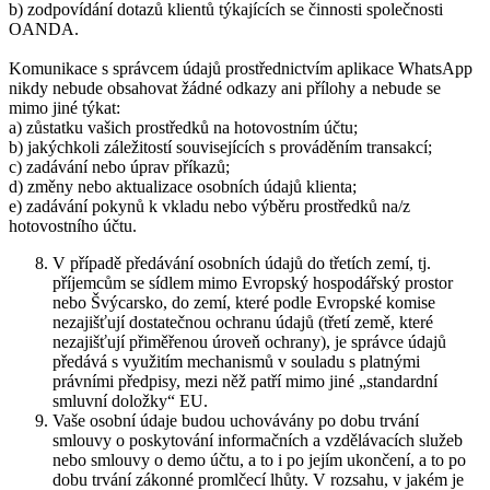
b) zodpovídání dotazů klientů týkajících se činnosti společnosti
OANDA.
Komunikace s správcem údajů prostřednictvím aplikace WhatsApp
nikdy nebude obsahovat žádné odkazy ani přílohy a nebude se
mimo jiné týkat:
a) zůstatku vašich prostředků na hotovostním účtu;
b) jakýchkoli záležitostí souvisejících s prováděním transakcí;
c) zadávání nebo úprav příkazů;
d) změny nebo aktualizace osobních údajů klienta;
e) zadávání pokynů k vkladu nebo výběru prostředků na/z
hotovostního účtu.
V případě předávání osobních údajů do třetích zemí, tj.
příjemcům se sídlem mimo Evropský hospodářský prostor
nebo Švýcarsko, do zemí, které podle Evropské komise
nezajišťují dostatečnou ochranu údajů (třetí země, které
nezajišťují přiměřenou úroveň ochrany), je správce údajů
předává s využitím mechanismů v souladu s platnými
právními předpisy, mezi něž patří mimo jiné „standardní
smluvní doložky“ EU.
Vaše osobní údaje budou uchovávány po dobu trvání
smlouvy o poskytování informačních a vzdělávacích služeb
nebo smlouvy o demo účtu, a to i po jejím ukončení, a to po
dobu trvání zákonné promlčecí lhůty. V rozsahu, v jakém je