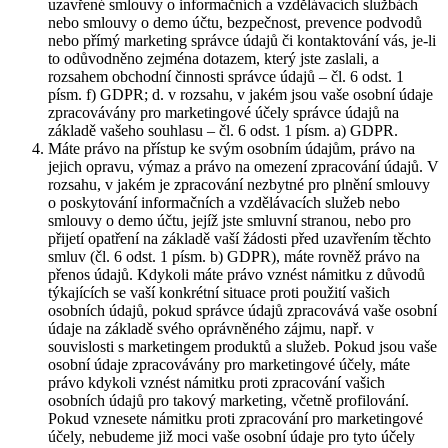
uzavřené smlouvy o informačních a vzdělávacích službách
nebo smlouvy o demo účtu, bezpečnost, prevence podvodů
nebo přímý marketing správce údajů či kontaktování vás, je-li
to odůvodněno zejména dotazem, který jste zaslali, a
rozsahem obchodní činnosti správce údajů – čl. 6 odst. 1
písm. f) GDPR; d. v rozsahu, v jakém jsou vaše osobní údaje
zpracovávány pro marketingové účely správce údajů na
základě vašeho souhlasu – čl. 6 odst. 1 písm. a) GDPR.
Máte právo na přístup ke svým osobním údajům, právo na
jejich opravu, výmaz a právo na omezení zpracování údajů. V
rozsahu, v jakém je zpracování nezbytné pro plnění smlouvy
o poskytování informačních a vzdělávacích služeb nebo
smlouvy o demo účtu, jejíž jste smluvní stranou, nebo pro
přijetí opatření na základě vaší žádosti před uzavřením těchto
smluv (čl. 6 odst. 1 písm. b) GDPR), máte rovněž právo na
přenos údajů. Kdykoli máte právo vznést námitku z důvodů
týkajících se vaší konkrétní situace proti použití vašich
osobních údajů, pokud správce údajů zpracovává vaše osobní
údaje na základě svého oprávněného zájmu, např. v
souvislosti s marketingem produktů a služeb. Pokud jsou vaše
osobní údaje zpracovávány pro marketingové účely, máte
právo kdykoli vznést námitku proti zpracování vašich
osobních údajů pro takový marketing, včetně profilování.
Pokud vznesete námitku proti zpracování pro marketingové
účely, nebudeme již moci vaše osobní údaje pro tyto účely