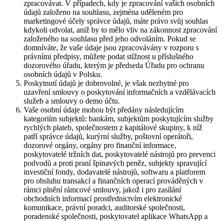
zpracovávat. V případech, kdy je zpracování vašich osobních
údajů založeno na souhlasu, zejména uděleném pro
marketingové účely správce údajů, máte právo svůj souhlas
kdykoli odvolat, aniž by to mělo vliv na zákonnost zpracování
založeného na souhlasu před jeho odvoláním. Pokud se
domníváte, že vaše údaje jsou zpracovávány v rozporu s
právními předpisy, můžete podat stížnost u příslušného
dozorového úřadu, kterým je předseda Úřadu pro ochranu
osobních údajů v Polsku.
Poskytnutí údajů je dobrovolné, je však nezbytné pro
uzavření smlouvy o poskytování informačních a vzdělávacích
služeb a smlouvy o demo účtu.
Vaše osobní údaje mohou být předány následujícím
kategoriím subjektů: bankám, subjektům poskytujícím služby
rychlých plateb, společnostem z kapitálové skupiny, k níž
patří správce údajů, kurýrní služby, poštovní operátoři,
dozorové orgány, orgány pro finanční informace,
poskytovatelé tržních dat, poskytovatelé nástrojů pro prevenci
podvodů a proti praní špinavých peněz, subjekty spravující
investiční fondy, dodavatelé nástrojů, softwaru a platforem
pro obsluhu transakcí a finančních operací prováděných v
rámci plnění rámcové smlouvy, jakož i pro zasílání
obchodních informací prostřednictvím elektronické
komunikace, právní poradci, auditorské společnosti,
poradenské společnosti, poskytovatel aplikace WhatsApp a