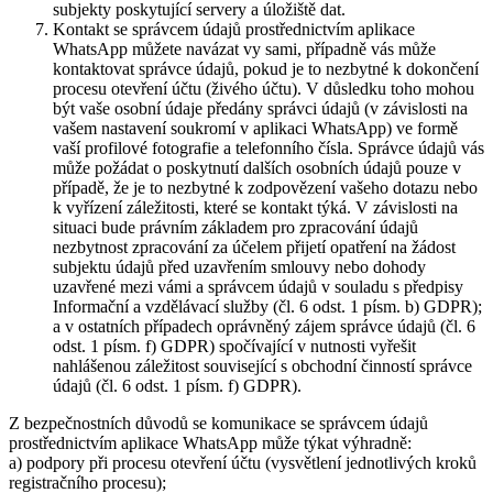
subjekty poskytující servery a úložiště dat.
Kontakt se správcem údajů prostřednictvím aplikace
WhatsApp můžete navázat vy sami, případně vás může
kontaktovat správce údajů, pokud je to nezbytné k dokončení
procesu otevření účtu (živého účtu). V důsledku toho mohou
být vaše osobní údaje předány správci údajů (v závislosti na
vašem nastavení soukromí v aplikaci WhatsApp) ve formě
vaší profilové fotografie a telefonního čísla. Správce údajů vás
může požádat o poskytnutí dalších osobních údajů pouze v
případě, že je to nezbytné k zodpovězení vašeho dotazu nebo
k vyřízení záležitosti, které se kontakt týká. V závislosti na
situaci bude právním základem pro zpracování údajů
nezbytnost zpracování za účelem přijetí opatření na žádost
subjektu údajů před uzavřením smlouvy nebo dohody
uzavřené mezi vámi a správcem údajů v souladu s předpisy
Informační a vzdělávací služby (čl. 6 odst. 1 písm. b) GDPR);
a v ostatních případech oprávněný zájem správce údajů (čl. 6
odst. 1 písm. f) GDPR) spočívající v nutnosti vyřešit
nahlášenou záležitost související s obchodní činností správce
údajů (čl. 6 odst. 1 písm. f) GDPR).
Z bezpečnostních důvodů se komunikace se správcem údajů
prostřednictvím aplikace WhatsApp může týkat výhradně:
a) podpory při procesu otevření účtu (vysvětlení jednotlivých kroků
registračního procesu);