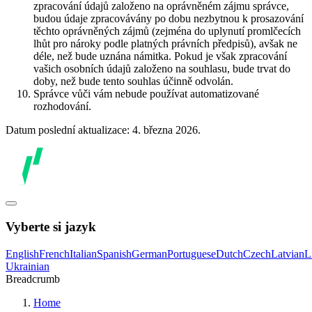
zpracování údajů založeno na oprávněném zájmu správce,
budou údaje zpracovávány po dobu nezbytnou k prosazování
těchto oprávněných zájmů (zejména do uplynutí promlčecích
lhůt pro nároky podle platných právních předpisů), avšak ne
déle, než bude uznána námitka. Pokud je však zpracování
vašich osobních údajů založeno na souhlasu, bude trvat do
doby, než bude tento souhlas účinně odvolán.
Správce vůči vám nebude používat automatizované
rozhodování.
Datum poslední aktualizace: 4. března 2026.
Vyberte si jazyk
English
French
Italian
Spanish
German
Portuguese
Dutch
Czech
Latvian
L
Ukrainian
Breadcrumb
Home