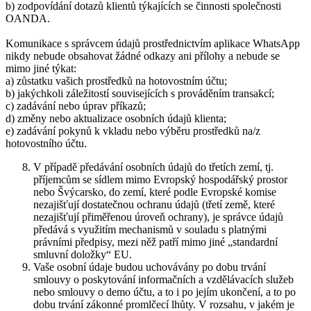
b) zodpovídání dotazů klientů týkajících se činnosti společnosti
OANDA.
Komunikace s správcem údajů prostřednictvím aplikace WhatsApp
nikdy nebude obsahovat žádné odkazy ani přílohy a nebude se
mimo jiné týkat:
a) zůstatku vašich prostředků na hotovostním účtu;
b) jakýchkoli záležitostí souvisejících s prováděním transakcí;
c) zadávání nebo úprav příkazů;
d) změny nebo aktualizace osobních údajů klienta;
e) zadávání pokynů k vkladu nebo výběru prostředků na/z
hotovostního účtu.
V případě předávání osobních údajů do třetích zemí, tj.
příjemcům se sídlem mimo Evropský hospodářský prostor
nebo Švýcarsko, do zemí, které podle Evropské komise
nezajišťují dostatečnou ochranu údajů (třetí země, které
nezajišťují přiměřenou úroveň ochrany), je správce údajů
předává s využitím mechanismů v souladu s platnými
právními předpisy, mezi něž patří mimo jiné „standardní
smluvní doložky“ EU.
Vaše osobní údaje budou uchovávány po dobu trvání
smlouvy o poskytování informačních a vzdělávacích služeb
nebo smlouvy o demo účtu, a to i po jejím ukončení, a to po
dobu trvání zákonné promlčecí lhůty. V rozsahu, v jakém je