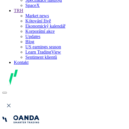
Specifikace nástrojů
SpaceX
TRH
Market news
Kótování živě
Ekonomický kalendář
Korporátní akce
Updates
Blog
US earnings season
Learn TradingView
Sentiment klientů
Kontakt