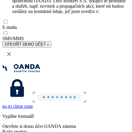
společnosti OANDA TMS Brokers S.A. týkající se produktů
a služeb, např. novinek a propagačních akcí, které mi budou
zasílány na kontaktní údaje, jež jsem uvedl/a v:
E-mailu
SMS/MMS
OTEVŘÍT DEMO ÚČET »
go to client zone
Vyplňte formulář
Otevřete si demo účet OANDA zdarma
Rodo section