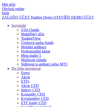
Můj účet
Obchod online
Help
ZALOŽIT ÚČET
Trading
Demo
OTEVŘÍT DEMO ÚČET
Investujte
Účet Oanda
Makléřský účet
TradingView
Úroková sazba fondů
Mobilní aplikace
Profesionální klient
Meta trader 5
Možnosti vkladu
Stáhnout si aplikaci nebo MT5
Do čeho investovat
Forex
Akcie
ETFs
Akcie CFD
Indexy CFD
Komodity CFD
Kryptoměny CFD
ETF fondy CFD