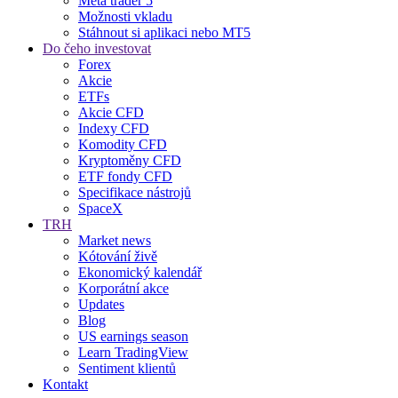
Meta trader 5
Možnosti vkladu
Stáhnout si aplikaci nebo MT5
Do čeho investovat
Forex
Akcie
ETFs
Akcie CFD
Indexy CFD
Komodity CFD
Kryptoměny CFD
ETF fondy CFD
Specifikace nástrojů
SpaceX
TRH
Market news
Kótování živě
Ekonomický kalendář
Korporátní akce
Updates
Blog
US earnings season
Learn TradingView
Sentiment klientů
Kontakt