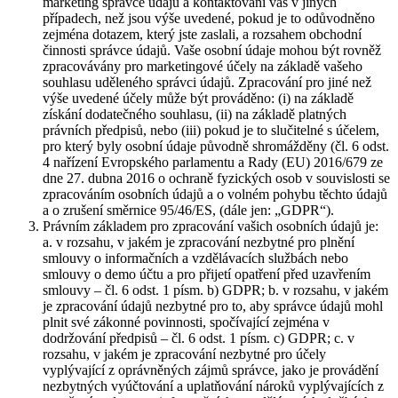
marketing správce údajů a kontaktování vás v jiných
případech, než jsou výše uvedené, pokud je to odůvodněno
zejména dotazem, který jste zaslali, a rozsahem obchodní
činnosti správce údajů. Vaše osobní údaje mohou být rovněž
zpracovávány pro marketingové účely na základě vašeho
souhlasu uděleného správci údajů. Zpracování pro jiné než
výše uvedené účely může být prováděno: (i) na základě
získání dodatečného souhlasu, (ii) na základě platných
právních předpisů, nebo (iii) pokud je to slučitelné s účelem,
pro který byly osobní údaje původně shromážděny (čl. 6 odst.
4 nařízení Evropského parlamentu a Rady (EU) 2016/679 ze
dne 27. dubna 2016 o ochraně fyzických osob v souvislosti se
zpracováním osobních údajů a o volném pohybu těchto údajů
a o zrušení směrnice 95/46/ES, (dále jen: „GDPR“).
Právním základem pro zpracování vašich osobních údajů je:
a. v rozsahu, v jakém je zpracování nezbytné pro plnění
smlouvy o informačních a vzdělávacích službách nebo
smlouvy o demo účtu a pro přijetí opatření před uzavřením
smlouvy – čl. 6 odst. 1 písm. b) GDPR; b. v rozsahu, v jakém
je zpracování údajů nezbytné pro to, aby správce údajů mohl
plnit své zákonné povinnosti, spočívající zejména v
dodržování předpisů – čl. 6 odst. 1 písm. c) GDPR; c. v
rozsahu, v jakém je zpracování nezbytné pro účely
vyplývající z oprávněných zájmů správce, jako je provádění
nezbytných vyúčtování a uplatňování nároků vyplývajících z