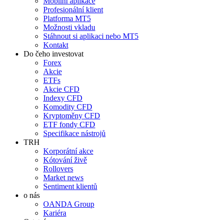
Mobilní aplikace
Profesionální klient
Platforma MT5
Možnosti vkladu
Stáhnout si aplikaci nebo MT5
Kontakt
Do čeho investovat
Forex
Akcie
ETFs
Akcie CFD
Indexy CFD
Komodity CFD
Kryptoměny CFD
ETF fondy CFD
Specifikace nástrojů
TRH
Korporátní akce
Kótování živě
Rollovers
Market news
Sentiment klientů
o nás
OANDA Group
Kariéra