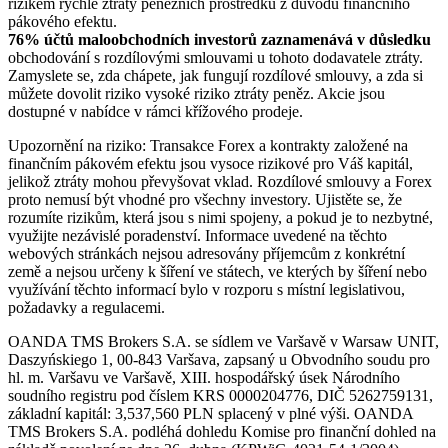
rizikem rychlé ztráty peněžních prostředků z důvodu finančního
pákového efektu.
76% účtů maloobchodních investorů zaznamenává v důsledku
obchodování s rozdílovými smlouvami u tohoto dodavatele ztráty.
Zamyslete se, zda chápete, jak fungují rozdílové smlouvy, a zda si
můžete dovolit riziko vysoké riziko ztráty peněz. Akcie jsou
dostupné v nabídce v rámci křížového prodeje.
Upozornění na riziko: Transakce Forex a kontrakty založené na
finančním pákovém efektu jsou vysoce rizikové pro Váš kapitál,
jelikož ztráty mohou převyšovat vklad. Rozdílové smlouvy a Forex
proto nemusí být vhodné pro všechny investory. Ujistěte se, že
rozumíte rizikům, která jsou s nimi spojeny, a pokud je to nezbytné,
využijte nezávislé poradenství. Informace uvedené na těchto
webových stránkách nejsou adresovány příjemcům z konkrétní
země a nejsou určeny k šíření ve státech, ve kterých by šíření nebo
využívání těchto informací bylo v rozporu s místní legislativou,
požadavky a regulacemi.
OANDA TMS Brokers S.A. se sídlem ve Varšavě v Warsaw UNIT,
Daszyńskiego 1, 00-843 Varšava, zapsaný u Obvodního soudu pro
hl. m. Varšavu ve Varšavě, XIII. hospodářský úsek Národního
soudního registru pod číslem KRS 0000204776, DIČ 5262759131,
základní kapitál: 3,537,560 PLN splacený v plné výši. OANDA
TMS Brokers S.A. podléhá dohledu Komise pro finanční dohled na