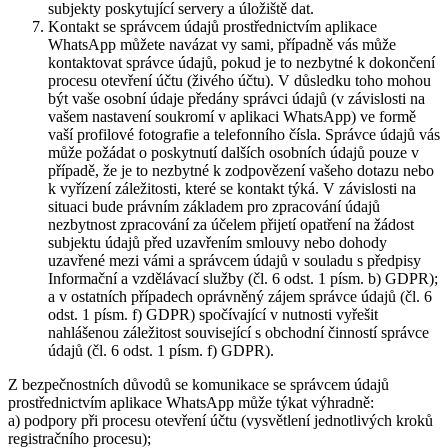
subjekty poskytující servery a úložiště dat.
Kontakt se správcem údajů prostřednictvím aplikace
WhatsApp můžete navázat vy sami, případně vás může
kontaktovat správce údajů, pokud je to nezbytné k dokončení
procesu otevření účtu (živého účtu). V důsledku toho mohou
být vaše osobní údaje předány správci údajů (v závislosti na
vašem nastavení soukromí v aplikaci WhatsApp) ve formě
vaší profilové fotografie a telefonního čísla. Správce údajů vás
může požádat o poskytnutí dalších osobních údajů pouze v
případě, že je to nezbytné k zodpovězení vašeho dotazu nebo
k vyřízení záležitosti, které se kontakt týká. V závislosti na
situaci bude právním základem pro zpracování údajů
nezbytnost zpracování za účelem přijetí opatření na žádost
subjektu údajů před uzavřením smlouvy nebo dohody
uzavřené mezi vámi a správcem údajů v souladu s předpisy
Informační a vzdělávací služby (čl. 6 odst. 1 písm. b) GDPR);
a v ostatních případech oprávněný zájem správce údajů (čl. 6
odst. 1 písm. f) GDPR) spočívající v nutnosti vyřešit
nahlášenou záležitost související s obchodní činností správce
údajů (čl. 6 odst. 1 písm. f) GDPR).
Z bezpečnostních důvodů se komunikace se správcem údajů
prostřednictvím aplikace WhatsApp může týkat výhradně:
a) podpory při procesu otevření účtu (vysvětlení jednotlivých kroků
registračního procesu);