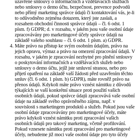
uzavřené smlouvy o informačních a vzdělávacích službách
nebo smlouvy o demo účtu, bezpečnost, prevence podvodů
nebo přímý marketing správce údajů či kontaktování vás, je-li
to odůvodněno zejména dotazem, který jste zaslali, a
rozsahem obchodní činnosti správce údajů – čl. 6 odst. 1
písm. f) GDPR; d. v rozsahu, v jakém jsou vaše osobní údaje
zpracovávány pro marketingové účely správce údajů na
základě vašeho souhlasu – čl. 6 odst. 1 písm. a) GDPR.
Máte právo na přístup ke svým osobním údajům, právo na
jejich opravu, výmaz a právo na omezení zpracování údajů. V
rozsahu, v jakém je zpracování nezbytné pro plnění smlouvy
o poskytování informačních a vzdělávacích služeb nebo
smlouvy o demo účtu, jejíž jste smluvní stranou, nebo pro
přijetí opatření na základě vaší žádosti před uzavřením těchto
smluv (čl. 6 odst. 1 písm. b) GDPR), máte rovněž právo na
přenos údajů. Kdykoli máte právo vznést námitku z důvodů
týkajících se vaší konkrétní situace proti použití vašich
osobních údajů, pokud správce údajů zpracovává vaše osobní
údaje na základě svého oprávněného zájmu, např. v
souvislosti s marketingem produktů a služeb. Pokud jsou vaše
osobní údaje zpracovávány pro marketingové účely, máte
právo kdykoli vznést námitku proti zpracování vašich
osobních údajů pro takový marketing, včetně profilování.
Pokud vznesete námitku proti zpracování pro marketingové
účely, nebudeme již moci vaše osobní údaje pro tyto účely