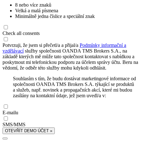
8 nebo více znaků
Velká a malá písmena
Minimálně jedna číslice a speciální znak
Check all consents
Potvrzuji, že jsem si přečetl/a a přijal/a
Podmínky informační a
vzdělávací
služby společnosti OANDA TMS Brokers S.A., na
základě kterých mě může tato společnost kontaktovat s nabídkou a
poskytnout mi telefonickou podporu za účelem správy účtu. Beru na
vědomí, že odběr této služby mohu kdykoli odhlásit.
Souhlasím s tím, že budu dostávat marketingové informace od
společnosti OANDA TMS Brokers S.A. týkající se produktů
a služeb, např. novinek a propagačních akcí, které mi budou
zasílány na kontaktní údaje, jež jsem uvedl/a v:
E-mailu
SMS/MMS
OTEVŘÍT DEMO ÚČET »