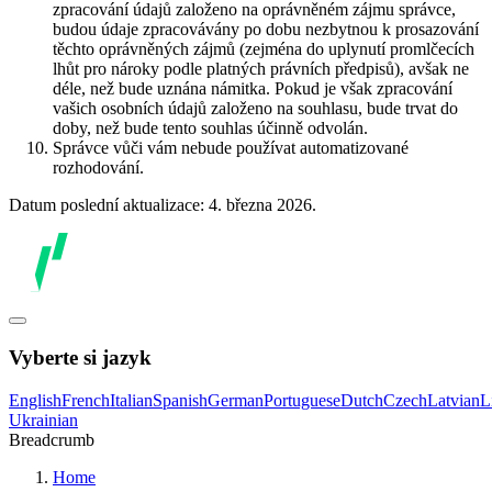
zpracování údajů založeno na oprávněném zájmu správce,
budou údaje zpracovávány po dobu nezbytnou k prosazování
těchto oprávněných zájmů (zejména do uplynutí promlčecích
lhůt pro nároky podle platných právních předpisů), avšak ne
déle, než bude uznána námitka. Pokud je však zpracování
vašich osobních údajů založeno na souhlasu, bude trvat do
doby, než bude tento souhlas účinně odvolán.
Správce vůči vám nebude používat automatizované
rozhodování.
Datum poslední aktualizace: 4. března 2026.
Vyberte si jazyk
English
French
Italian
Spanish
German
Portuguese
Dutch
Czech
Latvian
L
Ukrainian
Breadcrumb
Home