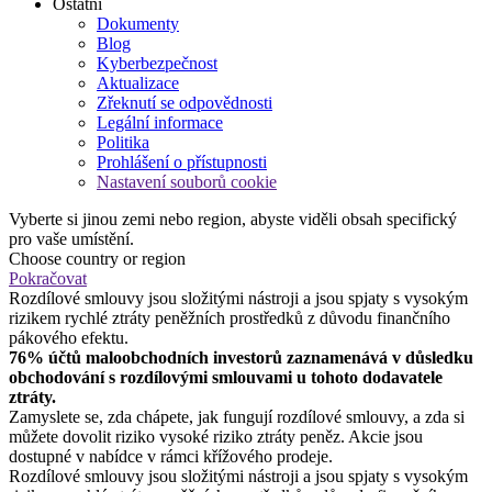
Ostatní
Dokumenty
Blog
Kyberbezpečnost
Aktualizace
Zřeknutí se odpovědnosti
Legální informace
Politika
Prohlášení o přístupnosti
Nastavení souborů cookie
Vyberte si jinou zemi nebo region, abyste viděli obsah specifický
pro vaše umístění.
Choose country or region
Pokračovat
Rozdílové smlouvy jsou složitými nástroji a jsou spjaty s vysokým
rizikem rychlé ztráty peněžních prostředků z důvodu finančního
pákového efektu.
76% účtů maloobchodních investorů zaznamenává v důsledku
obchodování s rozdílovými smlouvami u tohoto dodavatele
ztráty.
Zamyslete se, zda chápete, jak fungují rozdílové smlouvy, a zda si
můžete dovolit riziko vysoké riziko ztráty peněz. Akcie jsou
dostupné v nabídce v rámci křížového prodeje.
Rozdílové smlouvy jsou složitými nástroji a jsou spjaty s vysokým