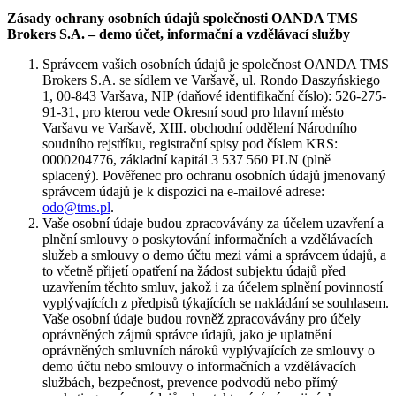
Zásady ochrany osobních údajů společnosti OANDA TMS
Brokers S.A. – demo účet, informační a vzdělávací služby
Správcem vašich osobních údajů je společnost OANDA TMS
Brokers S.A. se sídlem ve Varšavě, ul. Rondo Daszyńskiego
1, 00-843 Varšava, NIP (daňové identifikační číslo): 526-275-
91-31, pro kterou vede Okresní soud pro hlavní město
Varšavu ve Varšavě, XIII. obchodní oddělení Národního
soudního rejstříku, registrační spisy pod číslem KRS:
0000204776, základní kapitál 3 537 560 PLN (plně
splacený). Pověřenec pro ochranu osobních údajů jmenovaný
správcem údajů je k dispozici na e-mailové adrese:
odo@tms.pl
.
Vaše osobní údaje budou zpracovávány za účelem uzavření a
plnění smlouvy o poskytování informačních a vzdělávacích
služeb a smlouvy o demo účtu mezi vámi a správcem údajů, a
to včetně přijetí opatření na žádost subjektu údajů před
uzavřením těchto smluv, jakož i za účelem splnění povinností
vyplývajících z předpisů týkajících se nakládání se souhlasem.
Vaše osobní údaje budou rovněž zpracovávány pro účely
oprávněných zájmů správce údajů, jako je uplatnění
oprávněných smluvních nároků vyplývajících ze smlouvy o
demo účtu nebo smlouvy o informačních a vzdělávacích
službách, bezpečnost, prevence podvodů nebo přímý