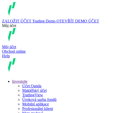
ZALOŽIT ÚČET
Trading
Demo
OTEVŘÍT DEMO ÚČET
Můj účet
Můj účet
Obchod online
Help
Investujte
Účet Oanda
Makléřský účet
TradingView
Úroková sazba fondů
Mobilní aplikace
Profesionální klient