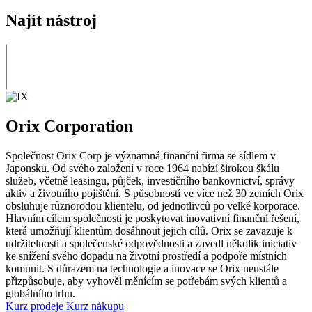
Najít nástroj
Orix Corporation
Společnost Orix Corp je významná finanční firma se sídlem v
Japonsku. Od svého založení v roce 1964 nabízí širokou škálu
služeb, včetně leasingu, půjček, investičního bankovnictví, správy
aktiv a životního pojištění. S působností ve více než 30 zemích Orix
obsluhuje různorodou klientelu, od jednotlivců po velké korporace.
Hlavním cílem společnosti je poskytovat inovativní finanční řešení,
která umožňují klientům dosáhnout jejich cílů. Orix se zavazuje k
udržitelnosti a společenské odpovědnosti a zavedl několik iniciativ
ke snížení svého dopadu na životní prostředí a podpoře místních
komunit. S důrazem na technologie a inovace se Orix neustále
přizpůsobuje, aby vyhověl měnícím se potřebám svých klientů a
globálního trhu.
Kurz prodeje
Kurz nákupu