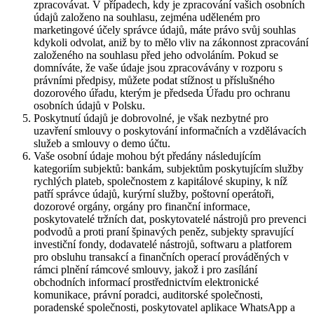
zpracovávat. V případech, kdy je zpracování vašich osobních
údajů založeno na souhlasu, zejména uděleném pro
marketingové účely správce údajů, máte právo svůj souhlas
kdykoli odvolat, aniž by to mělo vliv na zákonnost zpracování
založeného na souhlasu před jeho odvoláním. Pokud se
domníváte, že vaše údaje jsou zpracovávány v rozporu s
právními předpisy, můžete podat stížnost u příslušného
dozorového úřadu, kterým je předseda Úřadu pro ochranu
osobních údajů v Polsku.
Poskytnutí údajů je dobrovolné, je však nezbytné pro
uzavření smlouvy o poskytování informačních a vzdělávacích
služeb a smlouvy o demo účtu.
Vaše osobní údaje mohou být předány následujícím
kategoriím subjektů: bankám, subjektům poskytujícím služby
rychlých plateb, společnostem z kapitálové skupiny, k níž
patří správce údajů, kurýrní služby, poštovní operátoři,
dozorové orgány, orgány pro finanční informace,
poskytovatelé tržních dat, poskytovatelé nástrojů pro prevenci
podvodů a proti praní špinavých peněz, subjekty spravující
investiční fondy, dodavatelé nástrojů, softwaru a platforem
pro obsluhu transakcí a finančních operací prováděných v
rámci plnění rámcové smlouvy, jakož i pro zasílání
obchodních informací prostřednictvím elektronické
komunikace, právní poradci, auditorské společnosti,
poradenské společnosti, poskytovatel aplikace WhatsApp a