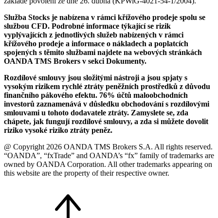
základě povolení ze dne 26. dubna (KPWiG-4021-54-1/2004).
Služba Stocks je nabízena v rámci křížového prodeje spolu se
službou CFD. Podrobné informace týkající se rizik
vyplývajících z jednotlivých služeb nabízených v rámci
křížového prodeje a informace o nákladech a poplatcích
spojených s těmito službami najdete na webových stránkách
OANDA TMS Brokers v sekci Dokumenty.
Rozdílové smlouvy jsou složitými nástroji a jsou spjaty s
vysokým rizikem rychlé ztráty peněžních prostředků z důvodu
finančního pákového efektu. 76% účtů maloobchodních
investorů zaznamenává v důsledku obchodování s rozdílovými
smlouvami u tohoto dodavatele ztráty. Zamyslete se, zda
chápete, jak fungují rozdílové smlouvy, a zda si můžete dovolit
riziko vysoké riziko ztráty peněz.
@ Copyright 2026 OANDA TMS Brokers S.A. All rights reserved.
“OANDA”, “fxTrade” and OANDA’s “fx” family of trademarks are
owned by OANDA Corporation. All other trademarks appearing on
this website are the property of their respective owner.