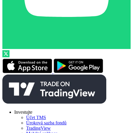
Investujte
Účet TMS
Úroková sazba fondů
TradingView