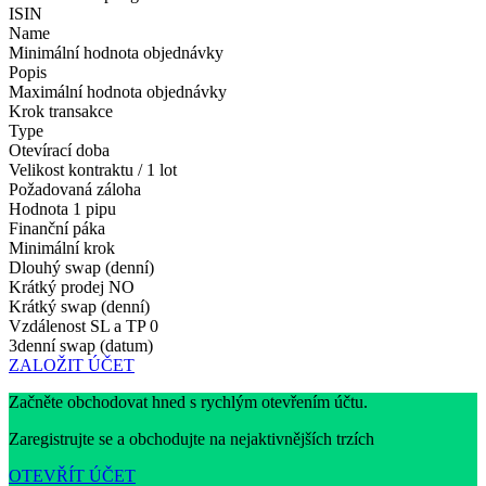
ISIN
Name
Minimální hodnota objednávky
Popis
Maximální hodnota objednávky
Krok transakce
Type
Otevírací doba
Velikost kontraktu / 1 lot
Požadovaná záloha
Hodnota 1 pipu
Finanční páka
Minimální krok
Dlouhý swap (denní)
Krátký prodej
NO
Krátký swap (denní)
Vzdálenost SL a TP
0
3denní swap (datum)
ZALOŽIT ÚČET
Začněte obchodovat hned s rychlým otevřením účtu.
Zaregistrujte se a obchodujte na nejaktivnějších trzích
OTEVŘÍT ÚČET