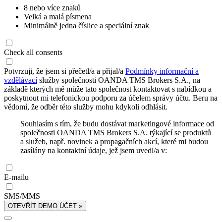
8 nebo více znaků
Velká a malá písmena
Minimálně jedna číslice a speciální znak
Check all consents
Potvrzuji, že jsem si přečetl/a a přijal/a
Podmínky informační a
vzdělávací
služby společnosti OANDA TMS Brokers S.A., na
základě kterých mě může tato společnost kontaktovat s nabídkou a
poskytnout mi telefonickou podporu za účelem správy účtu. Beru na
vědomí, že odběr této služby mohu kdykoli odhlásit.
Souhlasím s tím, že budu dostávat marketingové informace od
společnosti OANDA TMS Brokers S.A. týkající se produktů
a služeb, např. novinek a propagačních akcí, které mi budou
zasílány na kontaktní údaje, jež jsem uvedl/a v:
E-mailu
SMS/MMS
OTEVŘÍT DEMO ÚČET »