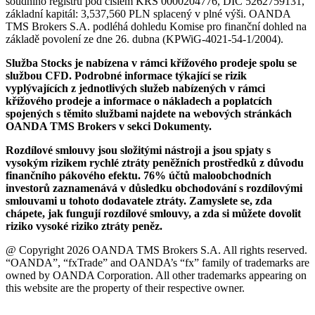
soudního registru pod číslem KRS 0000204776, DIČ 5262759131,
základní kapitál: 3,537,560 PLN splacený v plné výši. OANDA
TMS Brokers S.A. podléhá dohledu Komise pro finanční dohled na
základě povolení ze dne 26. dubna (KPWiG-4021-54-1/2004).
Služba Stocks je nabízena v rámci křížového prodeje spolu se
službou CFD. Podrobné informace týkající se rizik
vyplývajících z jednotlivých služeb nabízených v rámci
křížového prodeje a informace o nákladech a poplatcích
spojených s těmito službami najdete na webových stránkách
OANDA TMS Brokers v sekci Dokumenty.
Rozdílové smlouvy jsou složitými nástroji a jsou spjaty s
vysokým rizikem rychlé ztráty peněžních prostředků z důvodu
finančního pákového efektu. 76% účtů maloobchodních
investorů zaznamenává v důsledku obchodování s rozdílovými
smlouvami u tohoto dodavatele ztráty. Zamyslete se, zda
chápete, jak fungují rozdílové smlouvy, a zda si můžete dovolit
riziko vysoké riziko ztráty peněz.
@ Copyright 2026 OANDA TMS Brokers S.A. All rights reserved.
“OANDA”, “fxTrade” and OANDA’s “fx” family of trademarks are
owned by OANDA Corporation. All other trademarks appearing on
this website are the property of their respective owner.