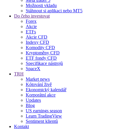
Meta trader 5
Možnosti vkladu
Stáhnout si aplikaci nebo MT5
Do čeho investovat
Forex
Akcie
ETFs
Akcie CFD
Indexy CFD
Komodity CFD
Kryptoměny CFD
ETF fondy CFD
Specifikace nástrojů
SpaceX
TRH
Market news
Kótování živě
Ekonomický kalendář
Korporátní akce
Updates
Blog
US earnings season
Learn TradingView
Sentiment klientů
Kontakt