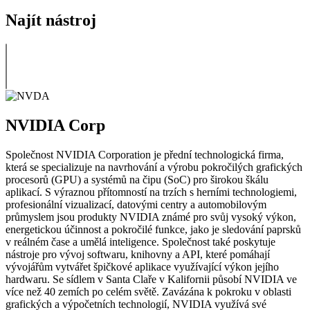
Najít nástroj
NVIDIA Corp
Společnost NVIDIA Corporation je přední technologická firma,
která se specializuje na navrhování a výrobu pokročilých grafických
procesorů (GPU) a systémů na čipu (SoC) pro širokou škálu
aplikací. S výraznou přítomností na trzích s herními technologiemi,
profesionální vizualizací, datovými centry a automobilovým
průmyslem jsou produkty NVIDIA známé pro svůj vysoký výkon,
energetickou účinnost a pokročilé funkce, jako je sledování paprsků
v reálném čase a umělá inteligence. Společnost také poskytuje
nástroje pro vývoj softwaru, knihovny a API, které pomáhají
vývojářům vytvářet špičkové aplikace využívající výkon jejího
hardwaru. Se sídlem v Santa Claře v Kalifornii působí NVIDIA ve
více než 40 zemích po celém světě. Zavázána k pokroku v oblasti
grafických a výpočetních technologií, NVIDIA využívá své