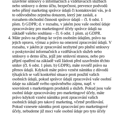
uzavřené smlouvy o informačních a vzdělávacích službách
nebo smlouvy o demo účtu, bezpečnost, prevence podvodů
nebo přímý marketing správce údajů či kontaktování vás, je-li
to odůvodněno zejména dotazem, který jste zaslali, a
rozsahem obchodní činnosti správce údajů – čl. 6 odst. 1
písm. f) GDPR; d. v rozsahu, v jakém jsou vaše osobní údaje
zpracovávány pro marketingové účely správce údajů na
základě vašeho souhlasu – čl. 6 odst. 1 písm. a) GDPR.
Máte právo na přístup ke svým osobním údajům, právo na
jejich opravu, výmaz a právo na omezení zpracování údajů. V
rozsahu, v jakém je zpracování nezbytné pro plnění smlouvy
o poskytování informačních a vzdělávacích služeb nebo
smlouvy o demo účtu, jejíž jste smluvní stranou, nebo pro
přijetí opatření na základě vaší žádosti před uzavřením těchto
smluv (čl. 6 odst. 1 písm. b) GDPR), máte rovněž právo na
přenos údajů. Kdykoli máte právo vznést námitku z důvodů
týkajících se vaší konkrétní situace proti použití vašich
osobních údajů, pokud správce údajů zpracovává vaše osobní
údaje na základě svého oprávněného zájmu, např. v
souvislosti s marketingem produktů a služeb. Pokud jsou vaše
osobní údaje zpracovávány pro marketingové účely, máte
právo kdykoli vznést námitku proti zpracování vašich
osobních údajů pro takový marketing, včetně profilování.
Pokud vznesete námitku proti zpracování pro marketingové
účely, nebudeme již moci vaše osobní údaje pro tyto účely