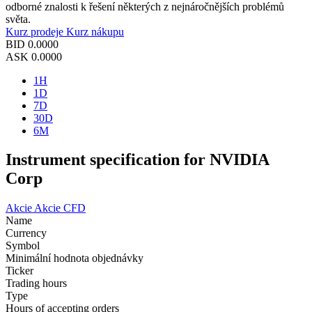
odborné znalosti k řešení některých z nejnáročnějších problémů
světa.
Kurz prodeje
Kurz nákupu
BID
0.0000
ASK
0.0000
1H
1D
7D
30D
6M
Instrument specification for NVIDIA
Corp
Akcie
Akcie CFD
Name
Currency
Symbol
Minimální hodnota objednávky
Ticker
Trading hours
Type
Hours of accepting orders