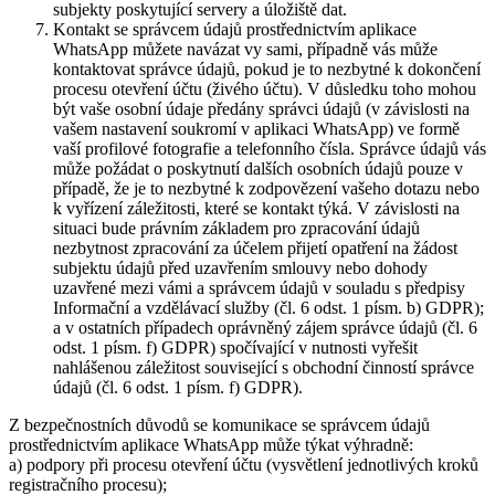
subjekty poskytující servery a úložiště dat.
Kontakt se správcem údajů prostřednictvím aplikace
WhatsApp můžete navázat vy sami, případně vás může
kontaktovat správce údajů, pokud je to nezbytné k dokončení
procesu otevření účtu (živého účtu). V důsledku toho mohou
být vaše osobní údaje předány správci údajů (v závislosti na
vašem nastavení soukromí v aplikaci WhatsApp) ve formě
vaší profilové fotografie a telefonního čísla. Správce údajů vás
může požádat o poskytnutí dalších osobních údajů pouze v
případě, že je to nezbytné k zodpovězení vašeho dotazu nebo
k vyřízení záležitosti, které se kontakt týká. V závislosti na
situaci bude právním základem pro zpracování údajů
nezbytnost zpracování za účelem přijetí opatření na žádost
subjektu údajů před uzavřením smlouvy nebo dohody
uzavřené mezi vámi a správcem údajů v souladu s předpisy
Informační a vzdělávací služby (čl. 6 odst. 1 písm. b) GDPR);
a v ostatních případech oprávněný zájem správce údajů (čl. 6
odst. 1 písm. f) GDPR) spočívající v nutnosti vyřešit
nahlášenou záležitost související s obchodní činností správce
údajů (čl. 6 odst. 1 písm. f) GDPR).
Z bezpečnostních důvodů se komunikace se správcem údajů
prostřednictvím aplikace WhatsApp může týkat výhradně:
a) podpory při procesu otevření účtu (vysvětlení jednotlivých kroků
registračního procesu);