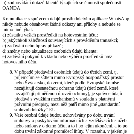
b) zodpovídání dotazů klientů týkajících se činnosti společnosti
OANDA.
Komunikace s správcem údajů prostřednictvím aplikace WhatsApp
nikdy nebude obsahovat žádné odkazy ani přílohy a nebude se
mimo jiné týkat:
a) zůstatku vašich prostředků na hotovostním účtu;
b) jakýchkoli záležitostí souvisejících s prováděním transakcí;
c) zadávání nebo úprav příkazů;
d) změny nebo aktualizace osobních údajů klienta;
e) zadávání pokynů k vkladu nebo výběru prostředků na/z
hotovostního účtu.
V případě předávání osobních údajů do třetích zemí, tj.
příjemcům se sídlem mimo Evropský hospodářský prostor
nebo Švýcarsko, do zemí, které podle Evropské komise
nezajišťují dostatečnou ochranu údajů (třetí země, které
nezajišťují přiměřenou úroveň ochrany), je správce údajů
předává s využitím mechanismů v souladu s platnými
právními předpisy, mezi něž patří mimo jiné „standardní
smluvní doložky“ EU.
Vaše osobní údaje budou uchovávány po dobu trvání
smlouvy o poskytování informačních a vzdělávacích služeb
nebo smlouvy o demo účtu, a to i po jejím ukončení, a to po
dobu trvání zákonné promlčecí lhůty. V rozsahu, v jakém je