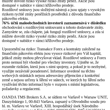
můžete dovolit riziko vysoké riziko ztráty peněz. Akcie jsou
dostupné v nabídce v rámci křížového prodeje.
Rozdílové smlouvy jsou složitými nástroji a jsou spjaty s vysokým
rizikem rychlé ztráty peněžních prostředků z důvodu finančního
pákového efektu.
76% účtů maloobchodních investorů zaznamenává v důsledku
obchodování s rozdílovými smlouvami u tohoto dodavatele ztráty.
Zamyslete se, zda chápete, jak fungují rozdílové smlouvy, a zda si
můžete dovolit riziko vysoké riziko ztráty peněz. Akcie jsou
dostupné v nabídce v rámci křížového prodeje.
Upozornění na riziko: Transakce Forex a kontrakty založené na
finančním pákovém efektu jsou vysoce rizikové pro Váš kapitál,
jelikož ztráty mohou převyšovat vklad. Rozdílové smlouvy a Forex
proto nemusí být vhodné pro všechny investory. Ujistěte se, že
rozumíte rizikům, která jsou s nimi spojeny, a pokud je to nezbytné,
využijte nezávislé poradenství. Informace uvedené na těchto
webových stránkách nejsou adresovány příjemcům z konkrétní
země a nejsou určeny k šíření ve státech, ve kterých by šíření nebo
využívání těchto informací bylo v rozporu s místní legislativou,
požadavky a regulacemi.
OANDA TMS Brokers S.A. se sídlem ve Varšavě v Warsaw UNIT,
Daszyńskiego 1, 00-843 Varšava, zapsaný u Obvodního soudu pro
hl. m. Varšavu ve Varšavě, XIII. hospodářský úsek Národního