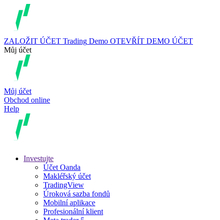
ZALOŽIT ÚČET
Trading
Demo
OTEVŘÍT DEMO ÚČET
Můj účet
Můj účet
Obchod online
Help
Investujte
Účet Oanda
Makléřský účet
TradingView
Úroková sazba fondů
Mobilní aplikace
Profesionální klient