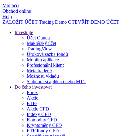
Můj účet
Obchod online
Help
ZALOŽIT ÚČET
Trading
Demo
OTEVŘÍT DEMO ÚČET
Investujte
Účet Oanda
Makléřský účet
TradingView
Úroková sazba fondů
Mobilní aplikace
Profesionální klient
Meta trader 5
Možnosti vkladu
Stáhnout si aplikaci nebo MT5
Do čeho investovat
Forex
Akcie
ETFs
Akcie CFD
Indexy CFD
Komodity CFD
Kryptoměny CFD
ETF fondy CFD