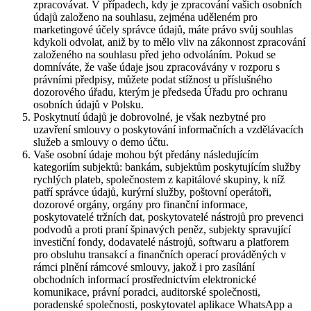
zpracovávat. V případech, kdy je zpracování vašich osobních
údajů založeno na souhlasu, zejména uděleném pro
marketingové účely správce údajů, máte právo svůj souhlas
kdykoli odvolat, aniž by to mělo vliv na zákonnost zpracování
založeného na souhlasu před jeho odvoláním. Pokud se
domníváte, že vaše údaje jsou zpracovávány v rozporu s
právními předpisy, můžete podat stížnost u příslušného
dozorového úřadu, kterým je předseda Úřadu pro ochranu
osobních údajů v Polsku.
Poskytnutí údajů je dobrovolné, je však nezbytné pro
uzavření smlouvy o poskytování informačních a vzdělávacích
služeb a smlouvy o demo účtu.
Vaše osobní údaje mohou být předány následujícím
kategoriím subjektů: bankám, subjektům poskytujícím služby
rychlých plateb, společnostem z kapitálové skupiny, k níž
patří správce údajů, kurýrní služby, poštovní operátoři,
dozorové orgány, orgány pro finanční informace,
poskytovatelé tržních dat, poskytovatelé nástrojů pro prevenci
podvodů a proti praní špinavých peněz, subjekty spravující
investiční fondy, dodavatelé nástrojů, softwaru a platforem
pro obsluhu transakcí a finančních operací prováděných v
rámci plnění rámcové smlouvy, jakož i pro zasílání
obchodních informací prostřednictvím elektronické
komunikace, právní poradci, auditorské společnosti,
poradenské společnosti, poskytovatel aplikace WhatsApp a