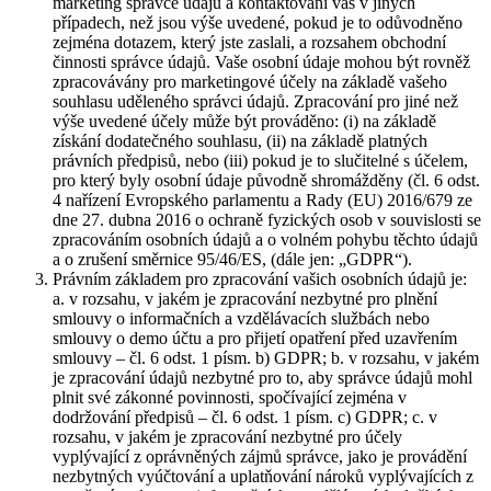
marketing správce údajů a kontaktování vás v jiných
případech, než jsou výše uvedené, pokud je to odůvodněno
zejména dotazem, který jste zaslali, a rozsahem obchodní
činnosti správce údajů. Vaše osobní údaje mohou být rovněž
zpracovávány pro marketingové účely na základě vašeho
souhlasu uděleného správci údajů. Zpracování pro jiné než
výše uvedené účely může být prováděno: (i) na základě
získání dodatečného souhlasu, (ii) na základě platných
právních předpisů, nebo (iii) pokud je to slučitelné s účelem,
pro který byly osobní údaje původně shromážděny (čl. 6 odst.
4 nařízení Evropského parlamentu a Rady (EU) 2016/679 ze
dne 27. dubna 2016 o ochraně fyzických osob v souvislosti se
zpracováním osobních údajů a o volném pohybu těchto údajů
a o zrušení směrnice 95/46/ES, (dále jen: „GDPR“).
Právním základem pro zpracování vašich osobních údajů je:
a. v rozsahu, v jakém je zpracování nezbytné pro plnění
smlouvy o informačních a vzdělávacích službách nebo
smlouvy o demo účtu a pro přijetí opatření před uzavřením
smlouvy – čl. 6 odst. 1 písm. b) GDPR; b. v rozsahu, v jakém
je zpracování údajů nezbytné pro to, aby správce údajů mohl
plnit své zákonné povinnosti, spočívající zejména v
dodržování předpisů – čl. 6 odst. 1 písm. c) GDPR; c. v
rozsahu, v jakém je zpracování nezbytné pro účely
vyplývající z oprávněných zájmů správce, jako je provádění
nezbytných vyúčtování a uplatňování nároků vyplývajících z