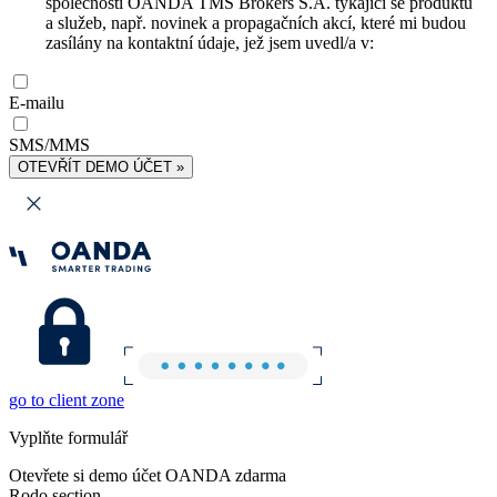
společnosti OANDA TMS Brokers S.A. týkající se produktů
a služeb, např. novinek a propagačních akcí, které mi budou
zasílány na kontaktní údaje, jež jsem uvedl/a v:
E-mailu
SMS/MMS
OTEVŘÍT DEMO ÚČET »
go to client zone
Vyplňte formulář
Otevřete si demo účet OANDA zdarma
Rodo section