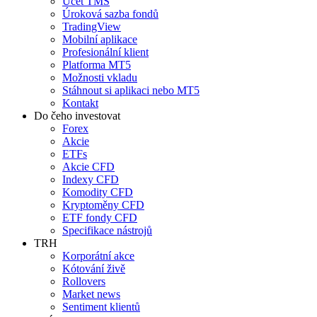
Účet TMS
Úroková sazba fondů
TradingView
Mobilní aplikace
Profesionální klient
Platforma MT5
Možnosti vkladu
Stáhnout si aplikaci nebo MT5
Kontakt
Do čeho investovat
Forex
Akcie
ETFs
Akcie CFD
Indexy CFD
Komodity CFD
Kryptoměny CFD
ETF fondy CFD
Specifikace nástrojů
TRH
Korporátní akce
Kótování živě
Rollovers
Market news
Sentiment klientů