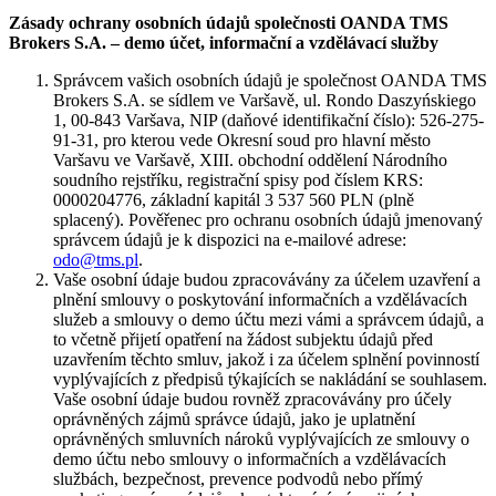
Zásady ochrany osobních údajů společnosti OANDA TMS
Brokers S.A. – demo účet, informační a vzdělávací služby
Správcem vašich osobních údajů je společnost OANDA TMS
Brokers S.A. se sídlem ve Varšavě, ul. Rondo Daszyńskiego
1, 00-843 Varšava, NIP (daňové identifikační číslo): 526-275-
91-31, pro kterou vede Okresní soud pro hlavní město
Varšavu ve Varšavě, XIII. obchodní oddělení Národního
soudního rejstříku, registrační spisy pod číslem KRS:
0000204776, základní kapitál 3 537 560 PLN (plně
splacený). Pověřenec pro ochranu osobních údajů jmenovaný
správcem údajů je k dispozici na e-mailové adrese:
odo@tms.pl
.
Vaše osobní údaje budou zpracovávány za účelem uzavření a
plnění smlouvy o poskytování informačních a vzdělávacích
služeb a smlouvy o demo účtu mezi vámi a správcem údajů, a
to včetně přijetí opatření na žádost subjektu údajů před
uzavřením těchto smluv, jakož i za účelem splnění povinností
vyplývajících z předpisů týkajících se nakládání se souhlasem.
Vaše osobní údaje budou rovněž zpracovávány pro účely
oprávněných zájmů správce údajů, jako je uplatnění
oprávněných smluvních nároků vyplývajících ze smlouvy o
demo účtu nebo smlouvy o informačních a vzdělávacích
službách, bezpečnost, prevence podvodů nebo přímý