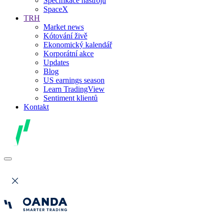
Specifikace nástrojů
SpaceX
TRH
Market news
Kótování živě
Ekonomický kalendář
Korporátní akce
Updates
Blog
US earnings season
Learn TradingView
Sentiment klientů
Kontakt