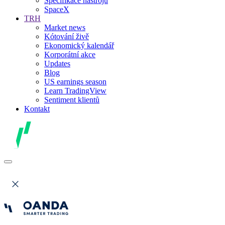
Specifikace nástrojů
SpaceX
TRH
Market news
Kótování živě
Ekonomický kalendář
Korporátní akce
Updates
Blog
US earnings season
Learn TradingView
Sentiment klientů
Kontakt