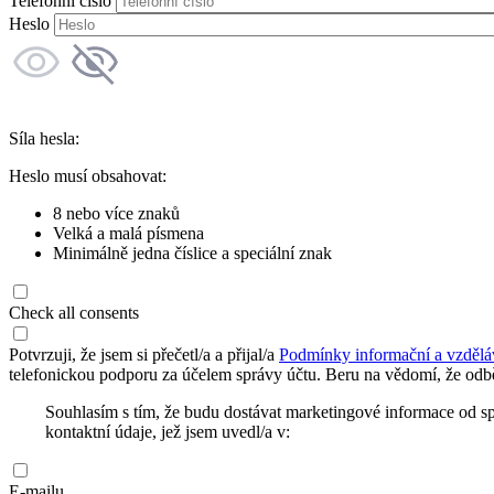
Telefonní číslo
Heslo
Síla hesla:
Heslo musí obsahovat:
8 nebo více znaků
Velká a malá písmena
Minimálně jedna číslice a speciální znak
Check all consents
Potvrzuji, že jsem si přečetl/a a přijal/a
Podmínky informační a vzdělá
telefonickou podporu za účelem správy účtu. Beru na vědomí, že odbě
Souhlasím s tím, že budu dostávat marketingové informace od s
kontaktní údaje, jež jsem uvedl/a v:
E-mailu