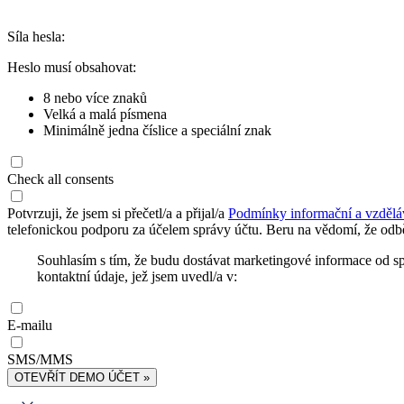
Síla hesla:
Heslo musí obsahovat:
8 nebo více znaků
Velká a malá písmena
Minimálně jedna číslice a speciální znak
Check all consents
Potvrzuji, že jsem si přečetl/a a přijal/a
Podmínky informační a vzdělá
telefonickou podporu za účelem správy účtu. Beru na vědomí, že odbě
Souhlasím s tím, že budu dostávat marketingové informace od s
kontaktní údaje, jež jsem uvedl/a v:
E-mailu
SMS/MMS
OTEVŘÍT DEMO ÚČET »