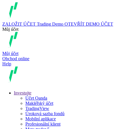
ZALOŽIT ÚČET
Trading
Demo
OTEVŘÍT DEMO ÚČET
Můj účet
Můj účet
Obchod online
Help
Investujte
Účet Oanda
Makléřský účet
TradingView
Úroková sazba fondů
Mobilní aplikace
Profesionální klient