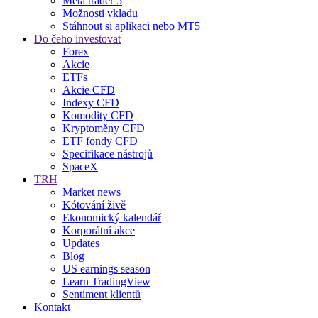
Meta trader 5
Možnosti vkladu
Stáhnout si aplikaci nebo MT5
Do čeho investovat
Forex
Akcie
ETFs
Akcie CFD
Indexy CFD
Komodity CFD
Kryptoměny CFD
ETF fondy CFD
Specifikace nástrojů
SpaceX
TRH
Market news
Kótování živě
Ekonomický kalendář
Korporátní akce
Updates
Blog
US earnings season
Learn TradingView
Sentiment klientů
Kontakt