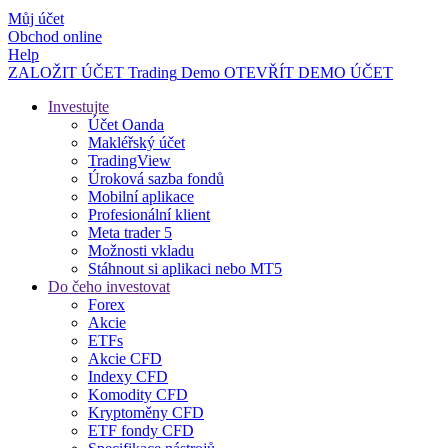
Můj účet
Obchod online
Help
ZALOŽIT ÚČET
Trading
Demo
OTEVŘÍT DEMO ÚČET
Investujte
Účet Oanda
Makléřský účet
TradingView
Úroková sazba fondů
Mobilní aplikace
Profesionální klient
Meta trader 5
Možnosti vkladu
Stáhnout si aplikaci nebo MT5
Do čeho investovat
Forex
Akcie
ETFs
Akcie CFD
Indexy CFD
Komodity CFD
Kryptoměny CFD
ETF fondy CFD