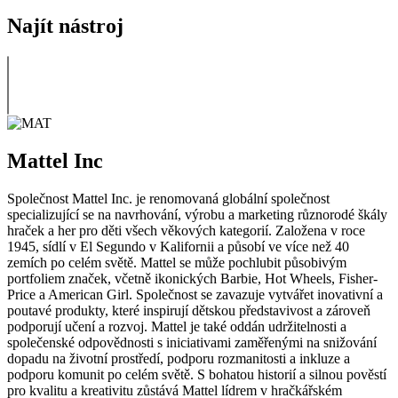
Najít nástroj
Mattel Inc
Společnost Mattel Inc. je renomovaná globální společnost
specializující se na navrhování, výrobu a marketing různorodé škály
hraček a her pro děti všech věkových kategorií. Založena v roce
1945, sídlí v El Segundo v Kalifornii a působí ve více než 40
zemích po celém světě. Mattel se může pochlubit působivým
portfoliem značek, včetně ikonických Barbie, Hot Wheels, Fisher-
Price a American Girl. Společnost se zavazuje vytvářet inovativní a
poutavé produkty, které inspirují dětskou představivost a zároveň
podporují učení a rozvoj. Mattel je také oddán udržitelnosti a
společenské odpovědnosti s iniciativami zaměřenými na snižování
dopadu na životní prostředí, podporu rozmanitosti a inkluze a
podporu komunit po celém světě. S bohatou historií a silnou pověstí
pro kvalitu a kreativitu zůstává Mattel lídrem v hračkářském