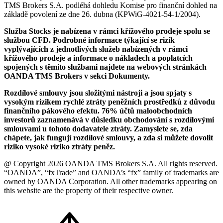
TMS Brokers S.A. podléhá dohledu Komise pro finanční dohled na
základě povolení ze dne 26. dubna (KPWiG-4021-54-1/2004).
Služba Stocks je nabízena v rámci křížového prodeje spolu se
službou CFD. Podrobné informace týkající se rizik
vyplývajících z jednotlivých služeb nabízených v rámci
křížového prodeje a informace o nákladech a poplatcích
spojených s těmito službami najdete na webových stránkách
OANDA TMS Brokers v sekci Dokumenty.
Rozdílové smlouvy jsou složitými nástroji a jsou spjaty s
vysokým rizikem rychlé ztráty peněžních prostředků z důvodu
finančního pákového efektu. 76% účtů maloobchodních
investorů zaznamenává v důsledku obchodování s rozdílovými
smlouvami u tohoto dodavatele ztráty. Zamyslete se, zda
chápete, jak fungují rozdílové smlouvy, a zda si můžete dovolit
riziko vysoké riziko ztráty peněz.
@ Copyright 2026 OANDA TMS Brokers S.A. All rights reserved.
“OANDA”, “fxTrade” and OANDA’s “fx” family of trademarks are
owned by OANDA Corporation. All other trademarks appearing on
this website are the property of their respective owner.