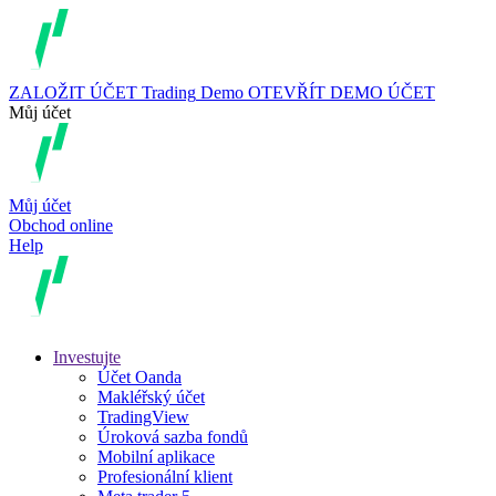
ZALOŽIT ÚČET
Trading
Demo
OTEVŘÍT DEMO ÚČET
Můj účet
Můj účet
Obchod online
Help
Investujte
Účet Oanda
Makléřský účet
TradingView
Úroková sazba fondů
Mobilní aplikace
Profesionální klient