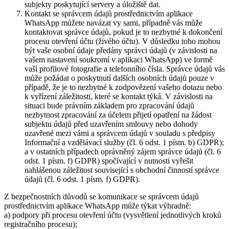
subjekty poskytující servery a úložiště dat.
Kontakt se správcem údajů prostřednictvím aplikace
WhatsApp můžete navázat vy sami, případně vás může
kontaktovat správce údajů, pokud je to nezbytné k dokončení
procesu otevření účtu (živého účtu). V důsledku toho mohou
být vaše osobní údaje předány správci údajů (v závislosti na
vašem nastavení soukromí v aplikaci WhatsApp) ve formě
vaší profilové fotografie a telefonního čísla. Správce údajů vás
může požádat o poskytnutí dalších osobních údajů pouze v
případě, že je to nezbytné k zodpovězení vašeho dotazu nebo
k vyřízení záležitosti, které se kontakt týká. V závislosti na
situaci bude právním základem pro zpracování údajů
nezbytnost zpracování za účelem přijetí opatření na žádost
subjektu údajů před uzavřením smlouvy nebo dohody
uzavřené mezi vámi a správcem údajů v souladu s předpisy
Informační a vzdělávací služby (čl. 6 odst. 1 písm. b) GDPR);
a v ostatních případech oprávněný zájem správce údajů (čl. 6
odst. 1 písm. f) GDPR) spočívající v nutnosti vyřešit
nahlášenou záležitost související s obchodní činností správce
údajů (čl. 6 odst. 1 písm. f) GDPR).
Z bezpečnostních důvodů se komunikace se správcem údajů
prostřednictvím aplikace WhatsApp může týkat výhradně:
a) podpory při procesu otevření účtu (vysvětlení jednotlivých kroků
registračního procesu);