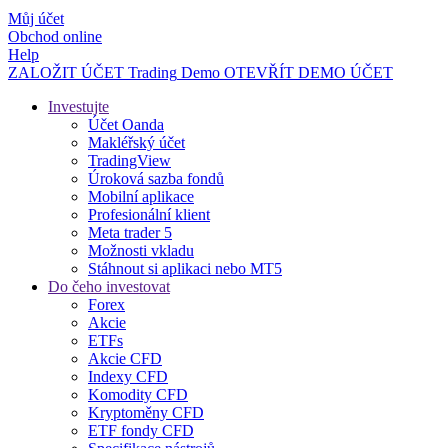
Můj účet
Obchod online
Help
ZALOŽIT ÚČET
Trading
Demo
OTEVŘÍT DEMO ÚČET
Investujte
Účet Oanda
Makléřský účet
TradingView
Úroková sazba fondů
Mobilní aplikace
Profesionální klient
Meta trader 5
Možnosti vkladu
Stáhnout si aplikaci nebo MT5
Do čeho investovat
Forex
Akcie
ETFs
Akcie CFD
Indexy CFD
Komodity CFD
Kryptoměny CFD
ETF fondy CFD