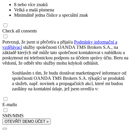
8 nebo více znaků
Velká a malá písmena
Minimálně jedna číslice a speciální znak
Check all consents
Potvrzuji, že jsem si přečetl/a a přijal/a
Podmínky informační a
vzdělávací
služby společnosti OANDA TMS Brokers S.A., na
základě kterých mě může tato společnost kontaktovat s nabídkou a
poskytnout mi telefonickou podporu za účelem správy účtu. Beru na
vědomí, že odběr této služby mohu kdykoli odhlásit.
Souhlasím s tím, že budu dostávat marketingové informace od
společnosti OANDA TMS Brokers S.A. týkající se produktů
a služeb, např. novinek a propagačních akcí, které mi budou
zasílány na kontaktní údaje, jež jsem uvedl/a v:
E-mailu
SMS/MMS
OTEVŘÍT DEMO ÚČET »