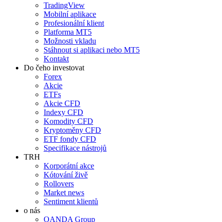
TradingView
Mobilní aplikace
Profesionální klient
Platforma MT5
Možnosti vkladu
Stáhnout si aplikaci nebo MT5
Kontakt
Do čeho investovat
Forex
Akcie
ETFs
Akcie CFD
Indexy CFD
Komodity CFD
Kryptoměny CFD
ETF fondy CFD
Specifikace nástrojů
TRH
Korporátní akce
Kótování živě
Rollovers
Market news
Sentiment klientů
o nás
OANDA Group