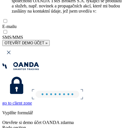
společnosti OANDA TMS Brokers S.A. týkající se produktů
a služeb, např. novinek a propagačních akcí, které mi budou
zasílány na kontaktní údaje, jež jsem uvedl/a v:
E-mailu
SMS/MMS
OTEVŘÍT DEMO ÚČET »
go to client zone
Vyplňte formulář
Otevřete si demo účet OANDA zdarma
Rodo section