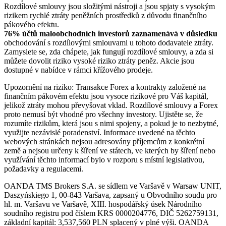
Rozdílové smlouvy jsou složitými nástroji a jsou spjaty s vysokým
rizikem rychlé ztráty peněžních prostředků z důvodu finančního
pákového efektu.
76% účtů maloobchodních investorů zaznamenává v důsledku
obchodování s rozdílovými smlouvami u tohoto dodavatele ztráty.
Zamyslete se, zda chápete, jak fungují rozdílové smlouvy, a zda si
můžete dovolit riziko vysoké riziko ztráty peněz. Akcie jsou
dostupné v nabídce v rámci křížového prodeje.
Upozornění na riziko: Transakce Forex a kontrakty založené na
finančním pákovém efektu jsou vysoce rizikové pro Váš kapitál,
jelikož ztráty mohou převyšovat vklad. Rozdílové smlouvy a Forex
proto nemusí být vhodné pro všechny investory. Ujistěte se, že
rozumíte rizikům, která jsou s nimi spojeny, a pokud je to nezbytné,
využijte nezávislé poradenství. Informace uvedené na těchto
webových stránkách nejsou adresovány příjemcům z konkrétní
země a nejsou určeny k šíření ve státech, ve kterých by šíření nebo
využívání těchto informací bylo v rozporu s místní legislativou,
požadavky a regulacemi.
OANDA TMS Brokers S.A. se sídlem ve Varšavě v Warsaw UNIT,
Daszyńskiego 1, 00-843 Varšava, zapsaný u Obvodního soudu pro
hl. m. Varšavu ve Varšavě, XIII. hospodářský úsek Národního
soudního registru pod číslem KRS 0000204776, DIČ 5262759131,
základní kapitál: 3,537,560 PLN splacený v plné výši. OANDA