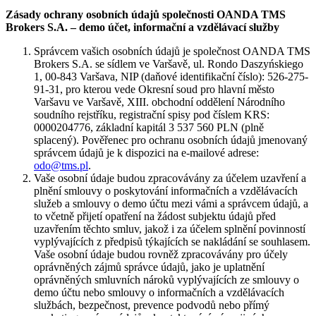
Zásady ochrany osobních údajů společnosti OANDA TMS
Brokers S.A. – demo účet, informační a vzdělávací služby
Správcem vašich osobních údajů je společnost OANDA TMS
Brokers S.A. se sídlem ve Varšavě, ul. Rondo Daszyńskiego
1, 00-843 Varšava, NIP (daňové identifikační číslo): 526-275-
91-31, pro kterou vede Okresní soud pro hlavní město
Varšavu ve Varšavě, XIII. obchodní oddělení Národního
soudního rejstříku, registrační spisy pod číslem KRS:
0000204776, základní kapitál 3 537 560 PLN (plně
splacený). Pověřenec pro ochranu osobních údajů jmenovaný
správcem údajů je k dispozici na e-mailové adrese:
odo@tms.pl
.
Vaše osobní údaje budou zpracovávány za účelem uzavření a
plnění smlouvy o poskytování informačních a vzdělávacích
služeb a smlouvy o demo účtu mezi vámi a správcem údajů, a
to včetně přijetí opatření na žádost subjektu údajů před
uzavřením těchto smluv, jakož i za účelem splnění povinností
vyplývajících z předpisů týkajících se nakládání se souhlasem.
Vaše osobní údaje budou rovněž zpracovávány pro účely
oprávněných zájmů správce údajů, jako je uplatnění
oprávněných smluvních nároků vyplývajících ze smlouvy o
demo účtu nebo smlouvy o informačních a vzdělávacích
službách, bezpečnost, prevence podvodů nebo přímý