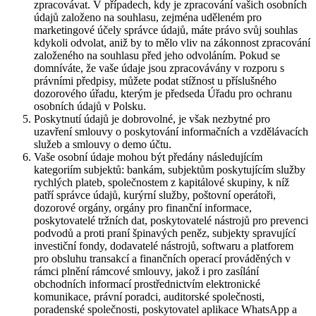
zpracovávat. V případech, kdy je zpracování vašich osobních
údajů založeno na souhlasu, zejména uděleném pro
marketingové účely správce údajů, máte právo svůj souhlas
kdykoli odvolat, aniž by to mělo vliv na zákonnost zpracování
založeného na souhlasu před jeho odvoláním. Pokud se
domníváte, že vaše údaje jsou zpracovávány v rozporu s
právními předpisy, můžete podat stížnost u příslušného
dozorového úřadu, kterým je předseda Úřadu pro ochranu
osobních údajů v Polsku.
Poskytnutí údajů je dobrovolné, je však nezbytné pro
uzavření smlouvy o poskytování informačních a vzdělávacích
služeb a smlouvy o demo účtu.
Vaše osobní údaje mohou být předány následujícím
kategoriím subjektů: bankám, subjektům poskytujícím služby
rychlých plateb, společnostem z kapitálové skupiny, k níž
patří správce údajů, kurýrní služby, poštovní operátoři,
dozorové orgány, orgány pro finanční informace,
poskytovatelé tržních dat, poskytovatelé nástrojů pro prevenci
podvodů a proti praní špinavých peněz, subjekty spravující
investiční fondy, dodavatelé nástrojů, softwaru a platforem
pro obsluhu transakcí a finančních operací prováděných v
rámci plnění rámcové smlouvy, jakož i pro zasílání
obchodních informací prostřednictvím elektronické
komunikace, právní poradci, auditorské společnosti,
poradenské společnosti, poskytovatel aplikace WhatsApp a