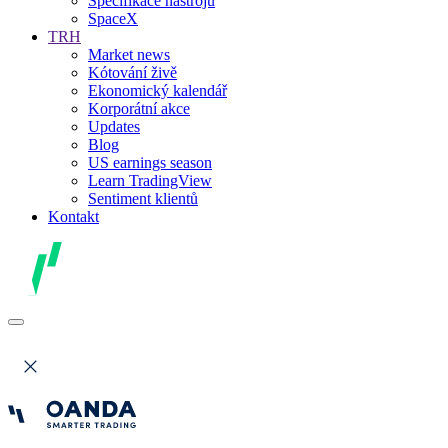
Specifikace nástrojů
SpaceX
TRH
Market news
Kótování živě
Ekonomický kalendář
Korporátní akce
Updates
Blog
US earnings season
Learn TradingView
Sentiment klientů
Kontakt