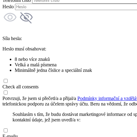
Telefonní číslo
Heslo
Síla hesla:
Heslo musí obsahovat:
8 nebo více znaků
Velká a malá písmena
Minimálně jedna číslice a speciální znak
Check all consents
Potvrzuji, že jsem si přečetl/a a přijal/a
Podmínky informační a vzdělá
telefonickou podporu za účelem správy účtu. Beru na vědomí, že odbě
Souhlasím s tím, že budu dostávat marketingové informace od s
kontaktní údaje, jež jsem uvedl/a v:
E-mailu