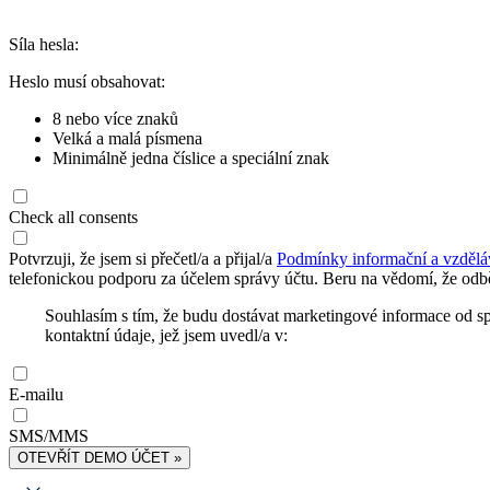
Síla hesla:
Heslo musí obsahovat:
8 nebo více znaků
Velká a malá písmena
Minimálně jedna číslice a speciální znak
Check all consents
Potvrzuji, že jsem si přečetl/a a přijal/a
Podmínky informační a vzdělá
telefonickou podporu za účelem správy účtu. Beru na vědomí, že odbě
Souhlasím s tím, že budu dostávat marketingové informace od s
kontaktní údaje, jež jsem uvedl/a v:
E-mailu
SMS/MMS
OTEVŘÍT DEMO ÚČET »