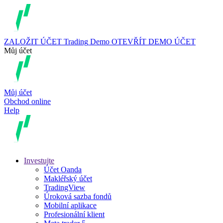
ZALOŽIT ÚČET
Trading
Demo
OTEVŘÍT DEMO ÚČET
Můj účet
Můj účet
Obchod online
Help
Investujte
Účet Oanda
Makléřský účet
TradingView
Úroková sazba fondů
Mobilní aplikace
Profesionální klient