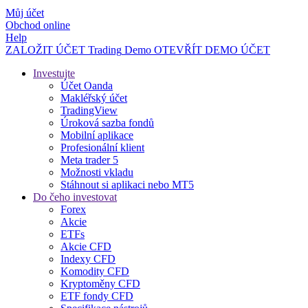
Můj účet
Obchod online
Help
ZALOŽIT ÚČET
Trading
Demo
OTEVŘÍT DEMO ÚČET
Investujte
Účet Oanda
Makléřský účet
TradingView
Úroková sazba fondů
Mobilní aplikace
Profesionální klient
Meta trader 5
Možnosti vkladu
Stáhnout si aplikaci nebo MT5
Do čeho investovat
Forex
Akcie
ETFs
Akcie CFD
Indexy CFD
Komodity CFD
Kryptoměny CFD
ETF fondy CFD