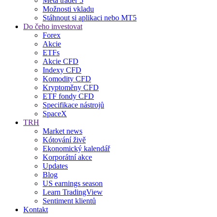
Meta trader 5
Možnosti vkladu
Stáhnout si aplikaci nebo MT5
Do čeho investovat
Forex
Akcie
ETFs
Akcie CFD
Indexy CFD
Komodity CFD
Kryptoměny CFD
ETF fondy CFD
Specifikace nástrojů
SpaceX
TRH
Market news
Kótování živě
Ekonomický kalendář
Korporátní akce
Updates
Blog
US earnings season
Learn TradingView
Sentiment klientů
Kontakt