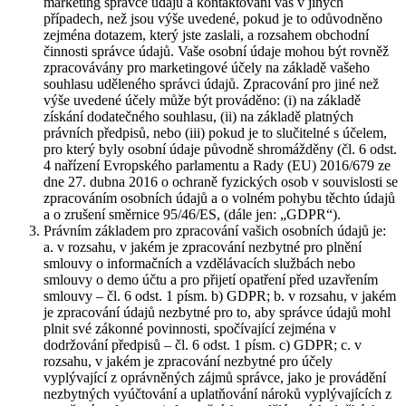
marketing správce údajů a kontaktování vás v jiných
případech, než jsou výše uvedené, pokud je to odůvodněno
zejména dotazem, který jste zaslali, a rozsahem obchodní
činnosti správce údajů. Vaše osobní údaje mohou být rovněž
zpracovávány pro marketingové účely na základě vašeho
souhlasu uděleného správci údajů. Zpracování pro jiné než
výše uvedené účely může být prováděno: (i) na základě
získání dodatečného souhlasu, (ii) na základě platných
právních předpisů, nebo (iii) pokud je to slučitelné s účelem,
pro který byly osobní údaje původně shromážděny (čl. 6 odst.
4 nařízení Evropského parlamentu a Rady (EU) 2016/679 ze
dne 27. dubna 2016 o ochraně fyzických osob v souvislosti se
zpracováním osobních údajů a o volném pohybu těchto údajů
a o zrušení směrnice 95/46/ES, (dále jen: „GDPR“).
Právním základem pro zpracování vašich osobních údajů je:
a. v rozsahu, v jakém je zpracování nezbytné pro plnění
smlouvy o informačních a vzdělávacích službách nebo
smlouvy o demo účtu a pro přijetí opatření před uzavřením
smlouvy – čl. 6 odst. 1 písm. b) GDPR; b. v rozsahu, v jakém
je zpracování údajů nezbytné pro to, aby správce údajů mohl
plnit své zákonné povinnosti, spočívající zejména v
dodržování předpisů – čl. 6 odst. 1 písm. c) GDPR; c. v
rozsahu, v jakém je zpracování nezbytné pro účely
vyplývající z oprávněných zájmů správce, jako je provádění
nezbytných vyúčtování a uplatňování nároků vyplývajících z