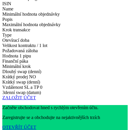
ISIN
Name
Minimální hodnota objednávky
Popis
Maximální hodnota objednávky
Krok transakce
Type
Otevírací doba
Velikost kontraktu / 1 lot
Požadovaná záloha
Hodnota 1 pipu
Finanční páka
Minimální krok
Dlouhý swap (denní)
Krátký prodej
NO
Krátký swap (denní)
Vzdálenost SL a TP
0
3denní swap (datum)
ZALOŽIT ÚČET
Začněte obchodovat hned s rychlým otevřením účtu.
Zaregistrujte se a obchodujte na nejaktivnějších trzích
OTEVŘÍT ÚČET