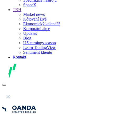
Specifikace nástrojů
SpaceX
TRH
Market news
Kótování živě
Ekonomický kalendář
Korporátní akce
Updates
Blog
US earnings season
Learn TradingView
Sentiment klientů
Kontakt