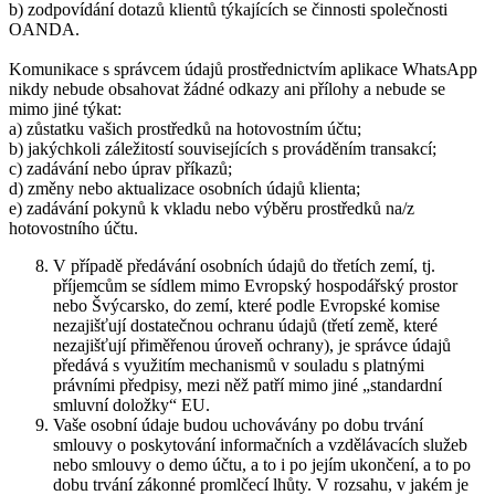
b) zodpovídání dotazů klientů týkajících se činnosti společnosti
OANDA.
Komunikace s správcem údajů prostřednictvím aplikace WhatsApp
nikdy nebude obsahovat žádné odkazy ani přílohy a nebude se
mimo jiné týkat:
a) zůstatku vašich prostředků na hotovostním účtu;
b) jakýchkoli záležitostí souvisejících s prováděním transakcí;
c) zadávání nebo úprav příkazů;
d) změny nebo aktualizace osobních údajů klienta;
e) zadávání pokynů k vkladu nebo výběru prostředků na/z
hotovostního účtu.
V případě předávání osobních údajů do třetích zemí, tj.
příjemcům se sídlem mimo Evropský hospodářský prostor
nebo Švýcarsko, do zemí, které podle Evropské komise
nezajišťují dostatečnou ochranu údajů (třetí země, které
nezajišťují přiměřenou úroveň ochrany), je správce údajů
předává s využitím mechanismů v souladu s platnými
právními předpisy, mezi něž patří mimo jiné „standardní
smluvní doložky“ EU.
Vaše osobní údaje budou uchovávány po dobu trvání
smlouvy o poskytování informačních a vzdělávacích služeb
nebo smlouvy o demo účtu, a to i po jejím ukončení, a to po
dobu trvání zákonné promlčecí lhůty. V rozsahu, v jakém je