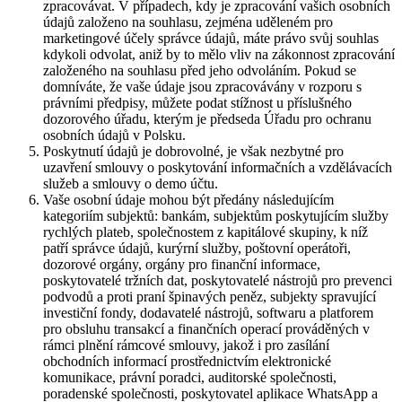
zpracovávat. V případech, kdy je zpracování vašich osobních
údajů založeno na souhlasu, zejména uděleném pro
marketingové účely správce údajů, máte právo svůj souhlas
kdykoli odvolat, aniž by to mělo vliv na zákonnost zpracování
založeného na souhlasu před jeho odvoláním. Pokud se
domníváte, že vaše údaje jsou zpracovávány v rozporu s
právními předpisy, můžete podat stížnost u příslušného
dozorového úřadu, kterým je předseda Úřadu pro ochranu
osobních údajů v Polsku.
Poskytnutí údajů je dobrovolné, je však nezbytné pro
uzavření smlouvy o poskytování informačních a vzdělávacích
služeb a smlouvy o demo účtu.
Vaše osobní údaje mohou být předány následujícím
kategoriím subjektů: bankám, subjektům poskytujícím služby
rychlých plateb, společnostem z kapitálové skupiny, k níž
patří správce údajů, kurýrní služby, poštovní operátoři,
dozorové orgány, orgány pro finanční informace,
poskytovatelé tržních dat, poskytovatelé nástrojů pro prevenci
podvodů a proti praní špinavých peněz, subjekty spravující
investiční fondy, dodavatelé nástrojů, softwaru a platforem
pro obsluhu transakcí a finančních operací prováděných v
rámci plnění rámcové smlouvy, jakož i pro zasílání
obchodních informací prostřednictvím elektronické
komunikace, právní poradci, auditorské společnosti,
poradenské společnosti, poskytovatel aplikace WhatsApp a