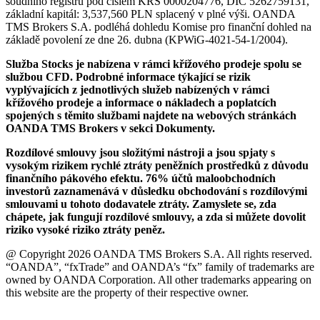
soudního registru pod číslem KRS 0000204776, DIČ 5262759131,
základní kapitál: 3,537,560 PLN splacený v plné výši. OANDA
TMS Brokers S.A. podléhá dohledu Komise pro finanční dohled na
základě povolení ze dne 26. dubna (KPWiG-4021-54-1/2004).
Služba Stocks je nabízena v rámci křížového prodeje spolu se
službou CFD. Podrobné informace týkající se rizik
vyplývajících z jednotlivých služeb nabízených v rámci
křížového prodeje a informace o nákladech a poplatcích
spojených s těmito službami najdete na webových stránkách
OANDA TMS Brokers v sekci Dokumenty.
Rozdílové smlouvy jsou složitými nástroji a jsou spjaty s
vysokým rizikem rychlé ztráty peněžních prostředků z důvodu
finančního pákového efektu. 76% účtů maloobchodních
investorů zaznamenává v důsledku obchodování s rozdílovými
smlouvami u tohoto dodavatele ztráty. Zamyslete se, zda
chápete, jak fungují rozdílové smlouvy, a zda si můžete dovolit
riziko vysoké riziko ztráty peněz.
@ Copyright 2026 OANDA TMS Brokers S.A. All rights reserved.
“OANDA”, “fxTrade” and OANDA’s “fx” family of trademarks are
owned by OANDA Corporation. All other trademarks appearing on
this website are the property of their respective owner.