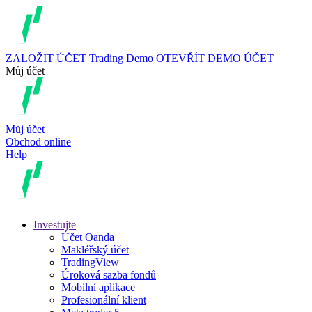
ZALOŽIT ÚČET
Trading
Demo
OTEVŘÍT DEMO ÚČET
Můj účet
Můj účet
Obchod online
Help
Investujte
Účet Oanda
Makléřský účet
TradingView
Úroková sazba fondů
Mobilní aplikace
Profesionální klient