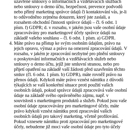
uzavřené smlouvy o informačních a vzdělávacích službách
nebo smlouvy o demo účtu, bezpečnost, prevence podvodů
nebo přímý marketing správce údajů či kontaktování vás, je-li
to odůvodněno zejména dotazem, který jste zaslali, a
rozsahem obchodní činnosti správce údajů – čl. 6 odst. 1
písm. f) GDPR; d. v rozsahu, v jakém jsou vaše osobní údaje
zpracovávány pro marketingové účely správce údajů na
základě vašeho souhlasu – čl. 6 odst. 1 písm. a) GDPR.
Máte právo na přístup ke svým osobním údajům, právo na
jejich opravu, výmaz a právo na omezení zpracování údajů. V
rozsahu, v jakém je zpracování nezbytné pro plnění smlouvy
o poskytování informačních a vzdělávacích služeb nebo
smlouvy o demo účtu, jejíž jste smluvní stranou, nebo pro
přijetí opatření na základě vaší žádosti před uzavřením těchto
smluv (čl. 6 odst. 1 písm. b) GDPR), máte rovněž právo na
přenos údajů. Kdykoli máte právo vznést námitku z důvodů
týkajících se vaší konkrétní situace proti použití vašich
osobních údajů, pokud správce údajů zpracovává vaše osobní
údaje na základě svého oprávněného zájmu, např. v
souvislosti s marketingem produktů a služeb. Pokud jsou vaše
osobní údaje zpracovávány pro marketingové účely, máte
právo kdykoli vznést námitku proti zpracování vašich
osobních údajů pro takový marketing, včetně profilování.
Pokud vznesete námitku proti zpracování pro marketingové
účely, nebudeme již moci vaše osobní údaje pro tyto účely