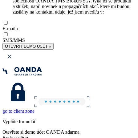
společnosti OANDA TMS Brokers S.A. týkající se produktů
a služeb, např. novinek a propagačních akcí, které mi budou
zasílány na kontaktní údaje, jež jsem uvedl/a v:
E-mailu
SMS/MMS
OTEVŘÍT DEMO ÚČET »
go to client zone
Vyplňte formulář
Otevřete si demo účet OANDA zdarma
Rodo section