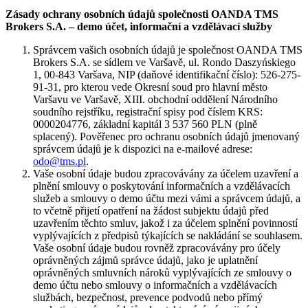
Zásady ochrany osobních údajů společnosti OANDA TMS
Brokers S.A. – demo účet, informační a vzdělávací služby
Správcem vašich osobních údajů je společnost OANDA TMS
Brokers S.A. se sídlem ve Varšavě, ul. Rondo Daszyńskiego
1, 00-843 Varšava, NIP (daňové identifikační číslo): 526-275-
91-31, pro kterou vede Okresní soud pro hlavní město
Varšavu ve Varšavě, XIII. obchodní oddělení Národního
soudního rejstříku, registrační spisy pod číslem KRS:
0000204776, základní kapitál 3 537 560 PLN (plně
splacený). Pověřenec pro ochranu osobních údajů jmenovaný
správcem údajů je k dispozici na e-mailové adrese:
odo@tms.pl
.
Vaše osobní údaje budou zpracovávány za účelem uzavření a
plnění smlouvy o poskytování informačních a vzdělávacích
služeb a smlouvy o demo účtu mezi vámi a správcem údajů, a
to včetně přijetí opatření na žádost subjektu údajů před
uzavřením těchto smluv, jakož i za účelem splnění povinností
vyplývajících z předpisů týkajících se nakládání se souhlasem.
Vaše osobní údaje budou rovněž zpracovávány pro účely
oprávněných zájmů správce údajů, jako je uplatnění
oprávněných smluvních nároků vyplývajících ze smlouvy o
demo účtu nebo smlouvy o informačních a vzdělávacích
službách, bezpečnost, prevence podvodů nebo přímý