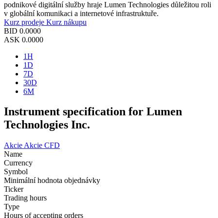
podnikové digitální služby hraje Lumen Technologies důležitou roli
v globální komunikaci a internetové infrastruktuře.
Kurz prodeje
Kurz nákupu
BID
0.0000
ASK
0.0000
1H
1D
7D
30D
6M
Instrument specification for Lumen
Technologies Inc.
Akcie
Akcie CFD
Name
Currency
Symbol
Minimální hodnota objednávky
Ticker
Trading hours
Type
Hours of accepting orders