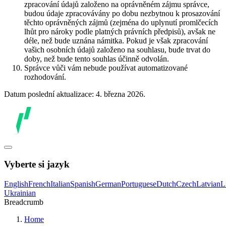
zpracování údajů založeno na oprávněném zájmu správce,
budou údaje zpracovávány po dobu nezbytnou k prosazování
těchto oprávněných zájmů (zejména do uplynutí promlčecích
lhůt pro nároky podle platných právních předpisů), avšak ne
déle, než bude uznána námitka. Pokud je však zpracování
vašich osobních údajů založeno na souhlasu, bude trvat do
doby, než bude tento souhlas účinně odvolán.
Správce vůči vám nebude používat automatizované
rozhodování.
Datum poslední aktualizace: 4. března 2026.
Vyberte si jazyk
English
French
Italian
Spanish
German
Portuguese
Dutch
Czech
Latvian
L
Ukrainian
Breadcrumb
Home