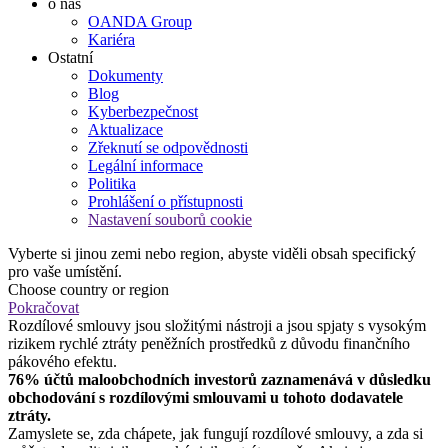
o nás
OANDA Group
Kariéra
Ostatní
Dokumenty
Blog
Kyberbezpečnost
Aktualizace
Zřeknutí se odpovědnosti
Legální informace
Politika
Prohlášení o přístupnosti
Nastavení souborů cookie
Vyberte si jinou zemi nebo region, abyste viděli obsah specifický
pro vaše umístění.
Choose country or region
Pokračovat
Rozdílové smlouvy jsou složitými nástroji a jsou spjaty s vysokým
rizikem rychlé ztráty peněžních prostředků z důvodu finančního
pákového efektu.
76% účtů maloobchodních investorů zaznamenává v důsledku
obchodování s rozdílovými smlouvami u tohoto dodavatele
ztráty.
Zamyslete se, zda chápete, jak fungují rozdílové smlouvy, a zda si