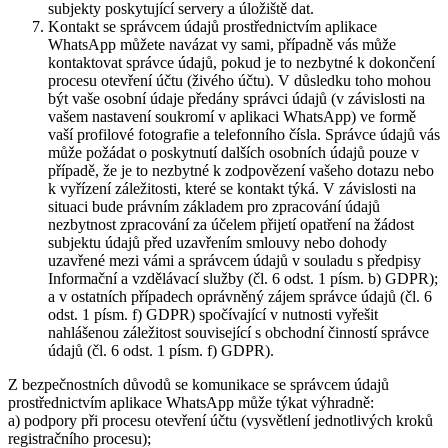
subjekty poskytující servery a úložiště dat.
Kontakt se správcem údajů prostřednictvím aplikace
WhatsApp můžete navázat vy sami, případně vás může
kontaktovat správce údajů, pokud je to nezbytné k dokončení
procesu otevření účtu (živého účtu). V důsledku toho mohou
být vaše osobní údaje předány správci údajů (v závislosti na
vašem nastavení soukromí v aplikaci WhatsApp) ve formě
vaší profilové fotografie a telefonního čísla. Správce údajů vás
může požádat o poskytnutí dalších osobních údajů pouze v
případě, že je to nezbytné k zodpovězení vašeho dotazu nebo
k vyřízení záležitosti, které se kontakt týká. V závislosti na
situaci bude právním základem pro zpracování údajů
nezbytnost zpracování za účelem přijetí opatření na žádost
subjektu údajů před uzavřením smlouvy nebo dohody
uzavřené mezi vámi a správcem údajů v souladu s předpisy
Informační a vzdělávací služby (čl. 6 odst. 1 písm. b) GDPR);
a v ostatních případech oprávněný zájem správce údajů (čl. 6
odst. 1 písm. f) GDPR) spočívající v nutnosti vyřešit
nahlášenou záležitost související s obchodní činností správce
údajů (čl. 6 odst. 1 písm. f) GDPR).
Z bezpečnostních důvodů se komunikace se správcem údajů
prostřednictvím aplikace WhatsApp může týkat výhradně:
a) podpory při procesu otevření účtu (vysvětlení jednotlivých kroků
registračního procesu);