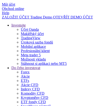
Můj účet
Obchod online
Help
ZALOŽIT ÚČET
Trading
Demo
OTEVŘÍT DEMO ÚČET
Investujte
Účet Oanda
Makléřský účet
TradingView
Úroková sazba fondů
Mobilní aplikace
Profesionální klient
Meta trader 5
Možnosti vkladu
Stáhnout si aplikaci nebo MT5
Do čeho investovat
Forex
Akcie
ETFs
Akcie CFD
Indexy CFD
Komodity CFD
Kryptoměny CFD
ETF fondy CFD