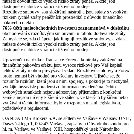
můžete dovolit riziko vysoké riziko ztráty peněz. Akcie jsou
dostupné v nabídce v rámci křížového prodeje.
Rozdílové smlouvy jsou složitými nástroji a jsou spjaty s vysokým
rizikem rychlé ztráty peněžních prostředků z důvodu finančního
pákového efektu.
76% účtů maloobchodních investorů zaznamenává v důsledku
obchodování s rozdílovými smlouvami u tohoto dodavatele ztráty.
Zamyslete se, zda chápete, jak fungují rozdílové smlouvy, a zda si
můžete dovolit riziko vysoké riziko ztráty peněz. Akcie jsou
dostupné v nabídce v rámci křížového prodeje.
Upozornění na riziko: Transakce Forex a kontrakty založené na
finančním pákovém efektu jsou vysoce rizikové pro Váš kapitál,
jelikož ztráty mohou převyšovat vklad. Rozdílové smlouvy a Forex
proto nemusí být vhodné pro všechny investory. Ujistěte se, že
rozumíte rizikům, která jsou s nimi spojeny, a pokud je to nezbytné,
využijte nezávislé poradenství. Informace uvedené na těchto
webových stránkách nejsou adresovány příjemcům z konkrétní
země a nejsou určeny k šíření ve státech, ve kterých by šíření nebo
využívání těchto informací bylo v rozporu s místní legislativou,
požadavky a regulacemi.
OANDA TMS Brokers S.A. se sídlem ve Varšavě v Warsaw UNIT,
Daszyńskiego 1, 00-843 Varšava, zapsaný u Obvodního soudu pro
hl. m. Varšavu ve Varšavě, XIII. hospodářský úsek Národního