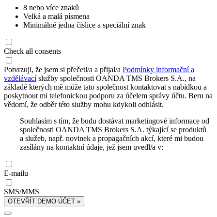
8 nebo více znaků
Velká a malá písmena
Minimálně jedna číslice a speciální znak
Check all consents
Potvrzuji, že jsem si přečetl/a a přijal/a
Podmínky informační a
vzdělávací
služby společnosti OANDA TMS Brokers S.A., na
základě kterých mě může tato společnost kontaktovat s nabídkou a
poskytnout mi telefonickou podporu za účelem správy účtu. Beru na
vědomí, že odběr této služby mohu kdykoli odhlásit.
Souhlasím s tím, že budu dostávat marketingové informace od
společnosti OANDA TMS Brokers S.A. týkající se produktů
a služeb, např. novinek a propagačních akcí, které mi budou
zasílány na kontaktní údaje, jež jsem uvedl/a v:
E-mailu
SMS/MMS
OTEVŘÍT DEMO ÚČET »