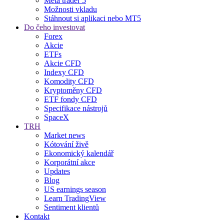
Meta trader 5
Možnosti vkladu
Stáhnout si aplikaci nebo MT5
Do čeho investovat
Forex
Akcie
ETFs
Akcie CFD
Indexy CFD
Komodity CFD
Kryptoměny CFD
ETF fondy CFD
Specifikace nástrojů
SpaceX
TRH
Market news
Kótování živě
Ekonomický kalendář
Korporátní akce
Updates
Blog
US earnings season
Learn TradingView
Sentiment klientů
Kontakt