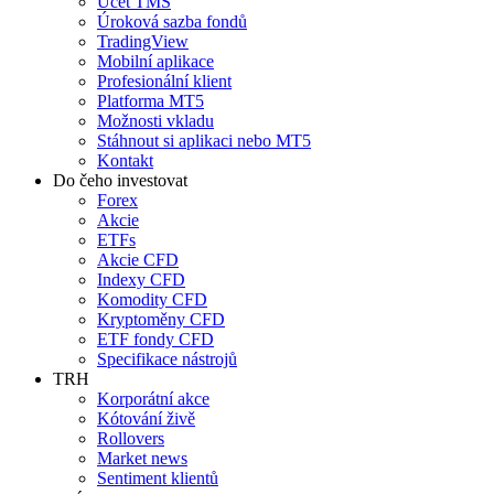
Účet TMS
Úroková sazba fondů
TradingView
Mobilní aplikace
Profesionální klient
Platforma MT5
Možnosti vkladu
Stáhnout si aplikaci nebo MT5
Kontakt
Do čeho investovat
Forex
Akcie
ETFs
Akcie CFD
Indexy CFD
Komodity CFD
Kryptoměny CFD
ETF fondy CFD
Specifikace nástrojů
TRH
Korporátní akce
Kótování živě
Rollovers
Market news
Sentiment klientů