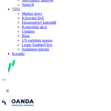
Specifikace nástrojů
SpaceX
TRH
Market news
Kótování živě
Ekonomický kalendář
Korporátní akce
Updates
Blog
US earnings season
Learn TradingView
Sentiment klientů
Kontakt