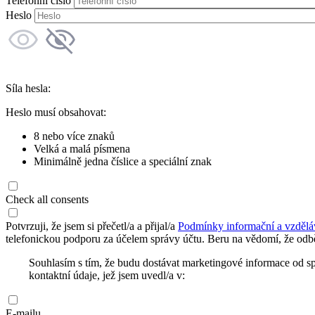
Telefonní číslo
Heslo
Síla hesla:
Heslo musí obsahovat:
8 nebo více znaků
Velká a malá písmena
Minimálně jedna číslice a speciální znak
Check all consents
Potvrzuji, že jsem si přečetl/a a přijal/a
Podmínky informační a vzdělá
telefonickou podporu za účelem správy účtu. Beru na vědomí, že odbě
Souhlasím s tím, že budu dostávat marketingové informace od s
kontaktní údaje, jež jsem uvedl/a v:
E-mailu