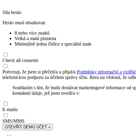
Síla hesla:
Heslo musí obsahovat:
8 nebo více znaků
Velká a malá písmena
Minimálně jedna číslice a speciální znak
Check all consents
Potvrzuji, že jsem si přečetl/a a přijal/a
Podmínky informační a vzdělá
telefonickou podporu za účelem správy účtu. Beru na vědomí, že odbě
Souhlasím s tím, že budu dostávat marketingové informace od s
kontaktní údaje, jež jsem uvedl/a v:
E-mailu
SMS/MMS
OTEVŘÍT DEMO ÚČET »