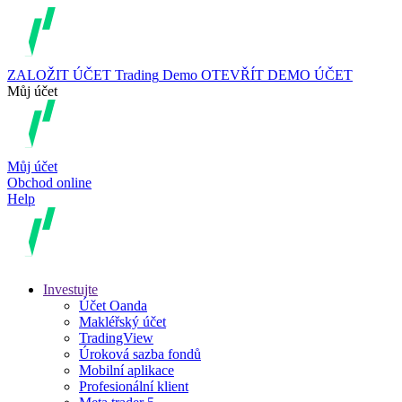
ZALOŽIT ÚČET
Trading
Demo
OTEVŘÍT DEMO ÚČET
Můj účet
Můj účet
Obchod online
Help
Investujte
Účet Oanda
Makléřský účet
TradingView
Úroková sazba fondů
Mobilní aplikace
Profesionální klient