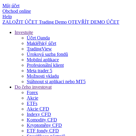
Můj účet
Obchod online
Help
ZALOŽIT ÚČET
Trading
Demo
OTEVŘÍT DEMO ÚČET
Investujte
Účet Oanda
Makléřský účet
TradingView
Úroková sazba fondů
Mobilní aplikace
Profesionální klient
Meta trader 5
Možnosti vkladu
Stáhnout si aplikaci nebo MT5
Do čeho investovat
Forex
Akcie
ETFs
Akcie CFD
Indexy CFD
Komodity CFD
Kryptoměny CFD
ETF fondy CFD