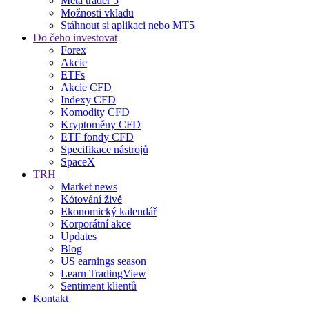
Meta trader 5
Možnosti vkladu
Stáhnout si aplikaci nebo MT5
Do čeho investovat
Forex
Akcie
ETFs
Akcie CFD
Indexy CFD
Komodity CFD
Kryptoměny CFD
ETF fondy CFD
Specifikace nástrojů
SpaceX
TRH
Market news
Kótování živě
Ekonomický kalendář
Korporátní akce
Updates
Blog
US earnings season
Learn TradingView
Sentiment klientů
Kontakt