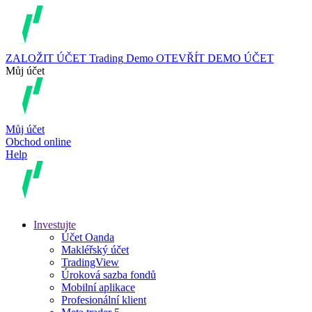
ZALOŽIT ÚČET
Trading
Demo
OTEVŘÍT DEMO ÚČET
Můj účet
Můj účet
Obchod online
Help
Investujte
Účet Oanda
Makléřský účet
TradingView
Úroková sazba fondů
Mobilní aplikace
Profesionální klient