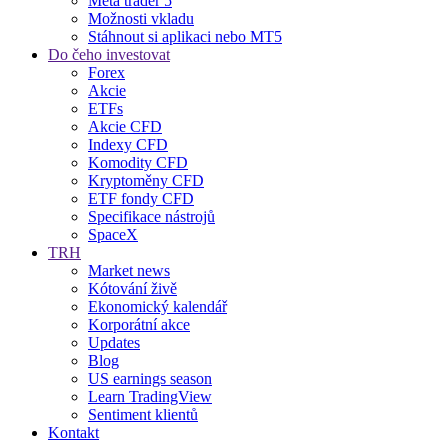
Meta trader 5
Možnosti vkladu
Stáhnout si aplikaci nebo MT5
Do čeho investovat
Forex
Akcie
ETFs
Akcie CFD
Indexy CFD
Komodity CFD
Kryptoměny CFD
ETF fondy CFD
Specifikace nástrojů
SpaceX
TRH
Market news
Kótování živě
Ekonomický kalendář
Korporátní akce
Updates
Blog
US earnings season
Learn TradingView
Sentiment klientů
Kontakt