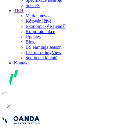
Specifikace nástrojů
SpaceX
TRH
Market news
Kótování živě
Ekonomický kalendář
Korporátní akce
Updates
Blog
US earnings season
Learn TradingView
Sentiment klientů
Kontakt