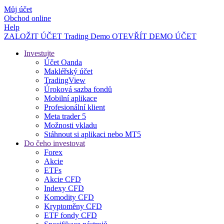
Můj účet
Obchod online
Help
ZALOŽIT ÚČET
Trading
Demo
OTEVŘÍT DEMO ÚČET
Investujte
Účet Oanda
Makléřský účet
TradingView
Úroková sazba fondů
Mobilní aplikace
Profesionální klient
Meta trader 5
Možnosti vkladu
Stáhnout si aplikaci nebo MT5
Do čeho investovat
Forex
Akcie
ETFs
Akcie CFD
Indexy CFD
Komodity CFD
Kryptoměny CFD
ETF fondy CFD