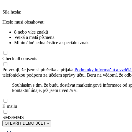
Síla hesla:
Heslo musí obsahovat:
8 nebo více znaků
Velká a malá písmena
Minimálně jedna číslice a speciální znak
Check all consents
Potvrzuji, že jsem si přečetl/a a přijal/a
Podmínky informační a vzdělá
telefonickou podporu za účelem správy účtu. Beru na vědomí, že odbě
Souhlasím s tím, že budu dostávat marketingové informace od s
kontaktní údaje, jež jsem uvedl/a v:
E-mailu
SMS/MMS
OTEVŘÍT DEMO ÚČET »