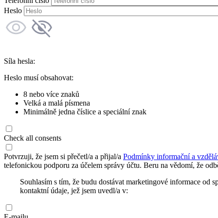
Telefonní číslo
Heslo
Síla hesla:
Heslo musí obsahovat:
8 nebo více znaků
Velká a malá písmena
Minimálně jedna číslice a speciální znak
Check all consents
Potvrzuji, že jsem si přečetl/a a přijal/a
Podmínky informační a vzdělá
telefonickou podporu za účelem správy účtu. Beru na vědomí, že odbě
Souhlasím s tím, že budu dostávat marketingové informace od s
kontaktní údaje, jež jsem uvedl/a v:
E-mailu