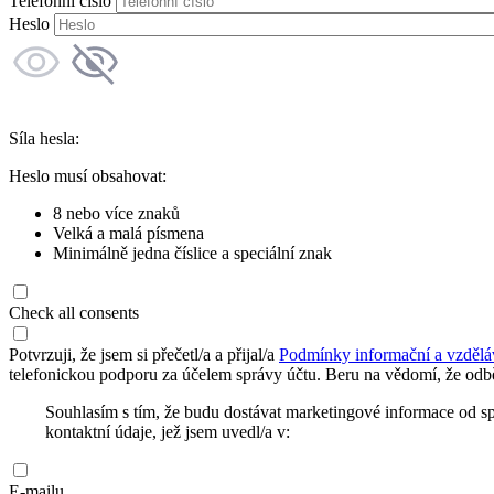
Telefonní číslo
Heslo
Síla hesla:
Heslo musí obsahovat:
8 nebo více znaků
Velká a malá písmena
Minimálně jedna číslice a speciální znak
Check all consents
Potvrzuji, že jsem si přečetl/a a přijal/a
Podmínky informační a vzdělá
telefonickou podporu za účelem správy účtu. Beru na vědomí, že odbě
Souhlasím s tím, že budu dostávat marketingové informace od s
kontaktní údaje, jež jsem uvedl/a v:
E-mailu