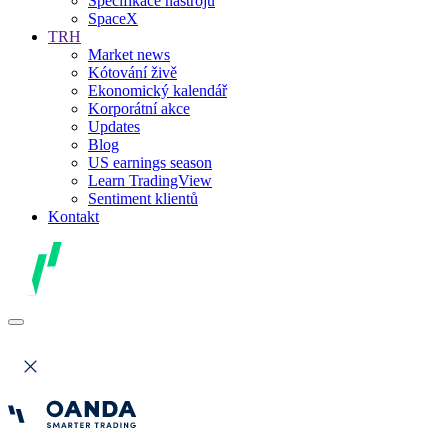
Specifikace nástrojů
SpaceX
TRH
Market news
Kótování živě
Ekonomický kalendář
Korporátní akce
Updates
Blog
US earnings season
Learn TradingView
Sentiment klientů
Kontakt