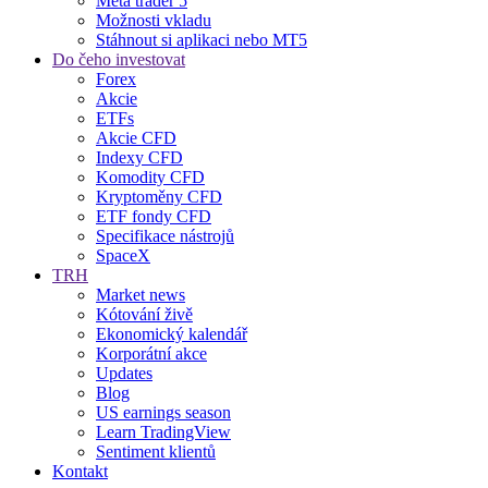
Meta trader 5
Možnosti vkladu
Stáhnout si aplikaci nebo MT5
Do čeho investovat
Forex
Akcie
ETFs
Akcie CFD
Indexy CFD
Komodity CFD
Kryptoměny CFD
ETF fondy CFD
Specifikace nástrojů
SpaceX
TRH
Market news
Kótování živě
Ekonomický kalendář
Korporátní akce
Updates
Blog
US earnings season
Learn TradingView
Sentiment klientů
Kontakt