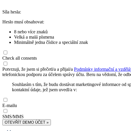
Síla hesla:
Heslo musí obsahovat:
8 nebo více znaků
Velká a malá písmena
Minimálně jedna číslice a speciální znak
Check all consents
Potvrzuji, že jsem si přečetl/a a přijal/a
Podmínky informační a vzdělá
telefonickou podporu za účelem správy účtu. Beru na vědomí, že odbě
Souhlasím s tím, že budu dostávat marketingové informace od s
kontaktní údaje, jež jsem uvedl/a v:
E-mailu
SMS/MMS
OTEVŘÍT DEMO ÚČET »