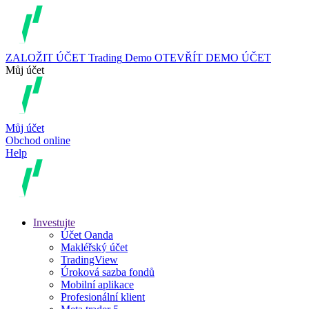
ZALOŽIT ÚČET
Trading
Demo
OTEVŘÍT DEMO ÚČET
Můj účet
Můj účet
Obchod online
Help
Investujte
Účet Oanda
Makléřský účet
TradingView
Úroková sazba fondů
Mobilní aplikace
Profesionální klient