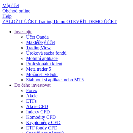
Můj účet
Obchod online
Help
ZALOŽIT ÚČET
Trading
Demo
OTEVŘÍT DEMO ÚČET
Investujte
Účet Oanda
Makléřský účet
TradingView
Úroková sazba fondů
Mobilní aplikace
Profesionální klient
Meta trader 5
Možnosti vkladu
Stáhnout si aplikaci nebo MT5
Do čeho investovat
Forex
Akcie
ETFs
Akcie CFD
Indexy CFD
Komodity CFD
Kryptoměny CFD
ETF fondy CFD