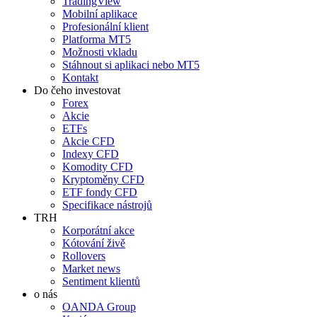
TradingView
Mobilní aplikace
Profesionální klient
Platforma MT5
Možnosti vkladu
Stáhnout si aplikaci nebo MT5
Kontakt
Do čeho investovat
Forex
Akcie
ETFs
Akcie CFD
Indexy CFD
Komodity CFD
Kryptoměny CFD
ETF fondy CFD
Specifikace nástrojů
TRH
Korporátní akce
Kótování živě
Rollovers
Market news
Sentiment klientů
o nás
OANDA Group