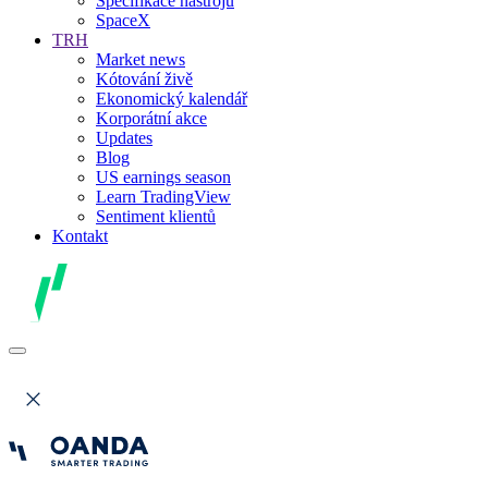
Specifikace nástrojů
SpaceX
TRH
Market news
Kótování živě
Ekonomický kalendář
Korporátní akce
Updates
Blog
US earnings season
Learn TradingView
Sentiment klientů
Kontakt