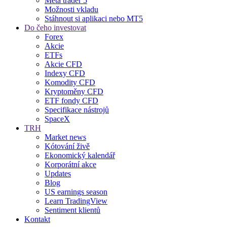
Meta trader 5
Možnosti vkladu
Stáhnout si aplikaci nebo MT5
Do čeho investovat
Forex
Akcie
ETFs
Akcie CFD
Indexy CFD
Komodity CFD
Kryptoměny CFD
ETF fondy CFD
Specifikace nástrojů
SpaceX
TRH
Market news
Kótování živě
Ekonomický kalendář
Korporátní akce
Updates
Blog
US earnings season
Learn TradingView
Sentiment klientů
Kontakt