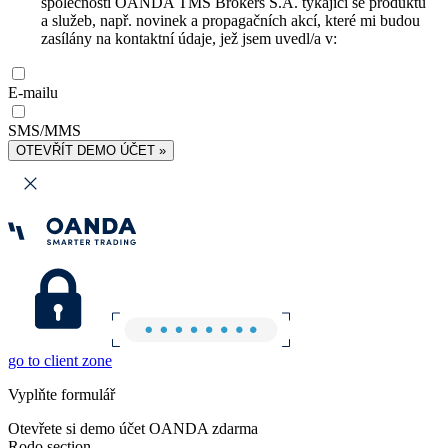
společnosti OANDA TMS Brokers S.A. týkající se produktů
a služeb, např. novinek a propagačních akcí, které mi budou
zasílány na kontaktní údaje, jež jsem uvedl/a v:
E-mailu
SMS/MMS
OTEVŘÍT DEMO ÚČET »
go to client zone
Vyplňte formulář
Otevřete si demo účet OANDA zdarma
Rodo section