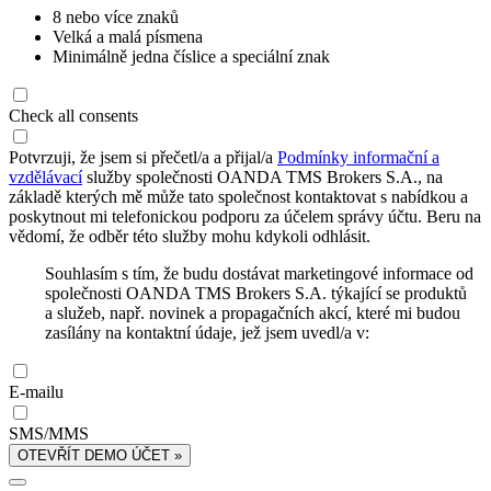
8 nebo více znaků
Velká a malá písmena
Minimálně jedna číslice a speciální znak
Check all consents
Potvrzuji, že jsem si přečetl/a a přijal/a
Podmínky informační a
vzdělávací
služby společnosti OANDA TMS Brokers S.A., na
základě kterých mě může tato společnost kontaktovat s nabídkou a
poskytnout mi telefonickou podporu za účelem správy účtu. Beru na
vědomí, že odběr této služby mohu kdykoli odhlásit.
Souhlasím s tím, že budu dostávat marketingové informace od
společnosti OANDA TMS Brokers S.A. týkající se produktů
a služeb, např. novinek a propagačních akcí, které mi budou
zasílány na kontaktní údaje, jež jsem uvedl/a v:
E-mailu
SMS/MMS
OTEVŘÍT DEMO ÚČET »