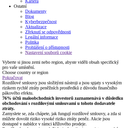
Kariéra
Ostatní
Dokumenty
Blog
Kyberbezpečnost
Aktualizace
Zřeknutí se odpovědnosti
Legální informace
Politika
Prohlášení o přístupnosti
Nastavení souborů cookie
Vyberte si jinou zemi nebo region, abyste viděli obsah specifický
pro vaše umístění.
Choose country or region
Pokračovat
Rozdílové smlouvy jsou složitými nástroji a jsou spjaty s vysokým
rizikem rychlé ztráty peněžních prostředků z důvodu finančního
pákového efektu.
76% účtů maloobchodních investorů zaznamenává v důsledku
obchodování s rozdílovými smlouvami u tohoto dodavatele
ztráty.
Zamyslete se, zda chápete, jak fungují rozdílové smlouvy, a zda si
můžete dovolit riziko vysoké riziko ztráty peněz. Akcie jsou
dostupné v nabídce v rámci křížového prodeje.