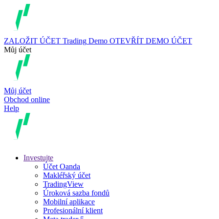
ZALOŽIT ÚČET
Trading
Demo
OTEVŘÍT DEMO ÚČET
Můj účet
Můj účet
Obchod online
Help
Investujte
Účet Oanda
Makléřský účet
TradingView
Úroková sazba fondů
Mobilní aplikace
Profesionální klient