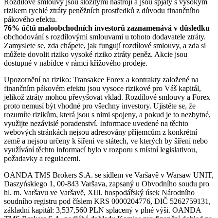
Rozdílové smlouvy jsou složitými nástroji a jsou spjaty s vysokým
rizikem rychlé ztráty peněžních prostředků z důvodu finančního
pákového efektu.
76% účtů maloobchodních investorů zaznamenává v důsledku
obchodování s rozdílovými smlouvami u tohoto dodavatele ztráty.
Zamyslete se, zda chápete, jak fungují rozdílové smlouvy, a zda si
můžete dovolit riziko vysoké riziko ztráty peněz. Akcie jsou
dostupné v nabídce v rámci křížového prodeje.
Upozornění na riziko: Transakce Forex a kontrakty založené na
finančním pákovém efektu jsou vysoce rizikové pro Váš kapitál,
jelikož ztráty mohou převyšovat vklad. Rozdílové smlouvy a Forex
proto nemusí být vhodné pro všechny investory. Ujistěte se, že
rozumíte rizikům, která jsou s nimi spojeny, a pokud je to nezbytné,
využijte nezávislé poradenství. Informace uvedené na těchto
webových stránkách nejsou adresovány příjemcům z konkrétní
země a nejsou určeny k šíření ve státech, ve kterých by šíření nebo
využívání těchto informací bylo v rozporu s místní legislativou,
požadavky a regulacemi.
OANDA TMS Brokers S.A. se sídlem ve Varšavě v Warsaw UNIT,
Daszyńskiego 1, 00-843 Varšava, zapsaný u Obvodního soudu pro
hl. m. Varšavu ve Varšavě, XIII. hospodářský úsek Národního
soudního registru pod číslem KRS 0000204776, DIČ 5262759131,
základní kapitál: 3,537,560 PLN splacený v plné výši. OANDA