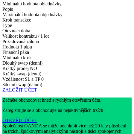
Minimální hodnota objednávky
Popis
Maximální hodnota objednávky
Krok transakce
Type
Otevírací doba
Velikost kontraktu / 1 lot
Požadovaná záloha
Hodnota 1 pipu
Finanční páka
Minimální krok
Dlouhý swap (denní)
Krátký prodej
NO
Krátký swap (denní)
Vzdálenost SL a TP
0
3denní swap (datum)
ZALOŽIT ÚČET
Začněte obchodovat hned s rychlým otevřením účtu.
Zaregistrujte se a obchodujte na nejaktivnějších trzích
OTEVŘÍT ÚČET
Společnost OANDA se může pochlubit více než 20 lety působení
na trzích, špičkovými analytickými nástroji a tisíci spokojených