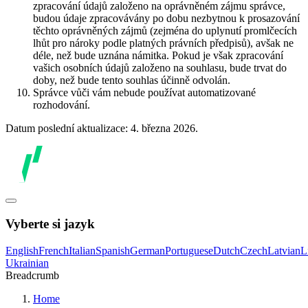
zpracování údajů založeno na oprávněném zájmu správce,
budou údaje zpracovávány po dobu nezbytnou k prosazování
těchto oprávněných zájmů (zejména do uplynutí promlčecích
lhůt pro nároky podle platných právních předpisů), avšak ne
déle, než bude uznána námitka. Pokud je však zpracování
vašich osobních údajů založeno na souhlasu, bude trvat do
doby, než bude tento souhlas účinně odvolán.
Správce vůči vám nebude používat automatizované
rozhodování.
Datum poslední aktualizace: 4. března 2026.
Vyberte si jazyk
English
French
Italian
Spanish
German
Portuguese
Dutch
Czech
Latvian
L
Ukrainian
Breadcrumb
Home