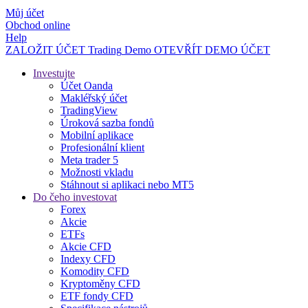
Můj účet
Obchod online
Help
ZALOŽIT ÚČET
Trading
Demo
OTEVŘÍT DEMO ÚČET
Investujte
Účet Oanda
Makléřský účet
TradingView
Úroková sazba fondů
Mobilní aplikace
Profesionální klient
Meta trader 5
Možnosti vkladu
Stáhnout si aplikaci nebo MT5
Do čeho investovat
Forex
Akcie
ETFs
Akcie CFD
Indexy CFD
Komodity CFD
Kryptoměny CFD
ETF fondy CFD