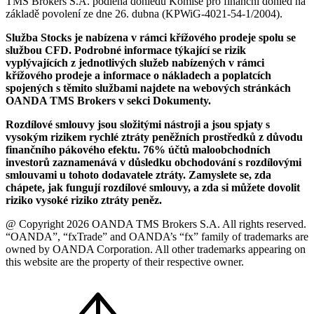
TMS Brokers S.A. podléhá dohledu Komise pro finanční dohled na
základě povolení ze dne 26. dubna (KPWiG-4021-54-1/2004).
Služba Stocks je nabízena v rámci křížového prodeje spolu se
službou CFD. Podrobné informace týkající se rizik
vyplývajících z jednotlivých služeb nabízených v rámci
křížového prodeje a informace o nákladech a poplatcích
spojených s těmito službami najdete na webových stránkách
OANDA TMS Brokers v sekci Dokumenty.
Rozdílové smlouvy jsou složitými nástroji a jsou spjaty s
vysokým rizikem rychlé ztráty peněžních prostředků z důvodu
finančního pákového efektu. 76% účtů maloobchodních
investorů zaznamenává v důsledku obchodování s rozdílovými
smlouvami u tohoto dodavatele ztráty. Zamyslete se, zda
chápete, jak fungují rozdílové smlouvy, a zda si můžete dovolit
riziko vysoké riziko ztráty peněz.
@ Copyright 2026 OANDA TMS Brokers S.A. All rights reserved.
“OANDA”, “fxTrade” and OANDA’s “fx” family of trademarks are
owned by OANDA Corporation. All other trademarks appearing on
this website are the property of their respective owner.