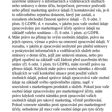
uzavřené smlouvy o informačních a vzdělávacích službách
nebo smlouvy o demo účtu, bezpečnost, prevence podvodů
nebo přímý marketing správce údajů či kontaktování vás, je-li
to odůvodněno zejména dotazem, který jste zaslali, a
rozsahem obchodní činnosti správce údajů – čl. 6 odst. 1
písm. f) GDPR; d. v rozsahu, v jakém jsou vaše osobní údaje
zpracovávány pro marketingové účely správce údajů na
základě vašeho souhlasu – čl. 6 odst. 1 písm. a) GDPR.
Máte právo na přístup ke svým osobním údajům, právo na
jejich opravu, výmaz a právo na omezení zpracování údajů. V
rozsahu, v jakém je zpracování nezbytné pro plnění smlouvy
o poskytování informačních a vzdělávacích služeb nebo
smlouvy o demo účtu, jejíž jste smluvní stranou, nebo pro
přijetí opatření na základě vaší žádosti před uzavřením těchto
smluv (čl. 6 odst. 1 písm. b) GDPR), máte rovněž právo na
přenos údajů. Kdykoli máte právo vznést námitku z důvodů
týkajících se vaší konkrétní situace proti použití vašich
osobních údajů, pokud správce údajů zpracovává vaše osobní
údaje na základě svého oprávněného zájmu, např. v
souvislosti s marketingem produktů a služeb. Pokud jsou vaše
osobní údaje zpracovávány pro marketingové účely, máte
právo kdykoli vznést námitku proti zpracování vašich
osobních údajů pro takový marketing, včetně profilování.
Pokud vznesete námitku proti zpracování pro marketingové
účely, nebudeme již moci vaše osobní údaje pro tyto účely