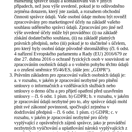
marketing správce údajů a kontaktování vás v jiných
případech, než jsou výše uvedené, pokud je to odůvodněno
zejména dotazem, který jste zaslali, a rozsahem obchodní
činnosti správce údajů. Vaše osobní údaje mohou být rovněž
zpracovávány pro marketingové účely na základě vašeho
souhlasu uděleného správci údajů. Zpracování pro jiné než
výše uvedené účely může být prováděno: (i) na základě
získání dodatečného souhlasu, (ii) na základě platných
právních předpisů, nebo (iii) pokud je to slučitelné s účelem,
pro který byly osobní údaje původně shromážděny (čl. 6 odst.
4 nařízení Evropského parlamentu a Rady (EU) 2016/679 ze
dne 27. dubna 2016 o ochraně fyzických osob v souvislosti se
zpracováním osobních údajů a o volném pohybu těchto údajů
a o zrušení směrnice 95/46/ES, (dále jen: „GDPR“).
Právním základem pro zpracování vašich osobních údajů je:
a. v rozsahu, v jakém je zpracování nezbytné pro plnění
smlouvy o informačních a vzdělávacích službách nebo
smlouvy o demo účtu a pro přijetí opatření před uzavřením
smlouvy – čl. 6 odst. 1 písm. b) GDPR; b. v rozsahu, v jakém
je zpracování údajů nezbytné pro to, aby správce údajů mohl
plnit své zákonné povinnosti, spočívající zejména v
dodržování předpisů – čl. 6 odst. 1 písm. c) GDPR; c. v
rozsahu, v jakém je zpracování nezbytné pro účely
vyplývající z oprávněných zájmů správce, jako je provádění
nezbytných vyúčtování a uplatňování nároků vyplývajících z