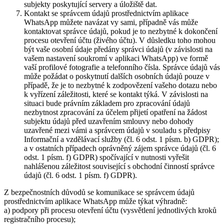
subjekty poskytující servery a úložiště dat.
Kontakt se správcem údajů prostřednictvím aplikace
WhatsApp můžete navázat vy sami, případně vás může
kontaktovat správce údajů, pokud je to nezbytné k dokončení
procesu otevření účtu (živého účtu). V důsledku toho mohou
být vaše osobní údaje předány správci údajů (v závislosti na
vašem nastavení soukromí v aplikaci WhatsApp) ve formě
vaší profilové fotografie a telefonního čísla. Správce údajů vás
může požádat o poskytnutí dalších osobních údajů pouze v
případě, že je to nezbytné k zodpovězení vašeho dotazu nebo
k vyřízení záležitosti, které se kontakt týká. V závislosti na
situaci bude právním základem pro zpracování údajů
nezbytnost zpracování za účelem přijetí opatření na žádost
subjektu údajů před uzavřením smlouvy nebo dohody
uzavřené mezi vámi a správcem údajů v souladu s předpisy
Informační a vzdělávací služby (čl. 6 odst. 1 písm. b) GDPR);
a v ostatních případech oprávněný zájem správce údajů (čl. 6
odst. 1 písm. f) GDPR) spočívající v nutnosti vyřešit
nahlášenou záležitost související s obchodní činností správce
údajů (čl. 6 odst. 1 písm. f) GDPR).
Z bezpečnostních důvodů se komunikace se správcem údajů
prostřednictvím aplikace WhatsApp může týkat výhradně:
a) podpory při procesu otevření účtu (vysvětlení jednotlivých kroků
registračního procesu);