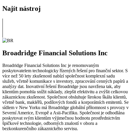
Najít nástroj
Broadridge Financial Solutions Inc
Broadridge Financial Solutions Inc je renomovaným
poskytovatelem technologicky řízených řešení pro finanční sektor. S
více než 50 lety zkušeností nabízí společnost komplexní sadu
služeb, včetně komunikace s investory, zpracování cenných papírů a
analýzy dat. Inovativní řešení Broadridge jsou navržena tak, aby
klientům pomohla snížit náklady, zlepšit efektivitu a zvýšit celkovou
zákaznickou zkušenost. Společnost obsluhuje širokou škálu klientů,
včetně bank, makléřů, podílových fondů a korporátních emitentů. Se
sídlem v New Yorku má Broadridge globální přítomnost s provozy v
Severní Americe, Evropě a Asii-Pacifiku. Společnost je odhodlána
poskytovat svým klientům výjimečnou hodnotu prostřednictvím
špičkové technologie, odborných znalostí v oboru a
bezkonkurenčního zákaznického servisu.