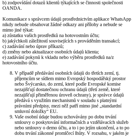
b) zodpovídání dotazů klientů týkajících se činnosti společnosti
OANDA.
Komunikace s správcem údajů prostřednictvím aplikace WhatsApp
nikdy nebude obsahovat žádné odkazy ani přílohy a nebude se
mimo jiné týkat:
a) zůstatku vašich prostředků na hotovostním účtu;
b) jakýchkoli záležitostí souvisejících s prováděním transakcí;
c) zadávání nebo úprav příkazů;
d) změny nebo aktualizace osobních údajů klienta;
e) zadávání pokynů k vkladu nebo výběru prostředků na/z
hotovostního účtu.
V případě předávání osobních údajů do třetích zemí, tj.
příjemcům se sídlem mimo Evropský hospodářský prostor
nebo Švýcarsko, do zemí, které podle Evropské komise
nezajišťují dostatečnou ochranu údajů (třetí země, které
nezajišťují přiměřenou úroveň ochrany), je správce údajů
předává s využitím mechanismů v souladu s platnými
právními předpisy, mezi něž patří mimo jiné „standardní
smluvní doložky“ EU.
Vaše osobní údaje budou uchovávány po dobu trvání
smlouvy o poskytování informačních a vzdělávacích služeb
nebo smlouvy o demo účtu, a to i po jejím ukončení, a to po
dobu trvání zákonné promlčecí lhůty. V rozsahu, v jakém je