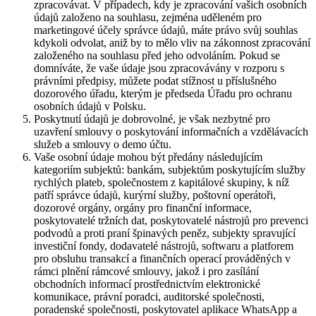
zpracovávat. V případech, kdy je zpracování vašich osobních
údajů založeno na souhlasu, zejména uděleném pro
marketingové účely správce údajů, máte právo svůj souhlas
kdykoli odvolat, aniž by to mělo vliv na zákonnost zpracování
založeného na souhlasu před jeho odvoláním. Pokud se
domníváte, že vaše údaje jsou zpracovávány v rozporu s
právními předpisy, můžete podat stížnost u příslušného
dozorového úřadu, kterým je předseda Úřadu pro ochranu
osobních údajů v Polsku.
Poskytnutí údajů je dobrovolné, je však nezbytné pro
uzavření smlouvy o poskytování informačních a vzdělávacích
služeb a smlouvy o demo účtu.
Vaše osobní údaje mohou být předány následujícím
kategoriím subjektů: bankám, subjektům poskytujícím služby
rychlých plateb, společnostem z kapitálové skupiny, k níž
patří správce údajů, kurýrní služby, poštovní operátoři,
dozorové orgány, orgány pro finanční informace,
poskytovatelé tržních dat, poskytovatelé nástrojů pro prevenci
podvodů a proti praní špinavých peněz, subjekty spravující
investiční fondy, dodavatelé nástrojů, softwaru a platforem
pro obsluhu transakcí a finančních operací prováděných v
rámci plnění rámcové smlouvy, jakož i pro zasílání
obchodních informací prostřednictvím elektronické
komunikace, právní poradci, auditorské společnosti,
poradenské společnosti, poskytovatel aplikace WhatsApp a