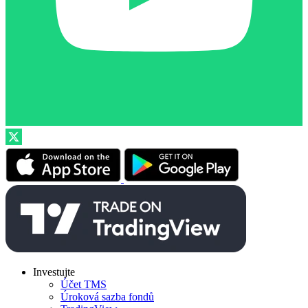
Investujte
Účet TMS
Úroková sazba fondů