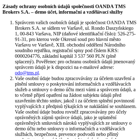
Zásady ochrany osobních údajů společnosti OANDA TMS
Brokers S.A. – demo účet, informační a vzdělávací služby
Správcem vašich osobních údajů je společnost OANDA TMS
Brokers S.A. se sídlem ve Varšavě, ul. Rondo Daszyńskiego
1, 00-843 Varšava, NIP (daňové identifikační číslo): 526-275-
91-31, pro kterou vede Okresní soud pro hlavní město
Varšavu ve Varšavě, XIII. obchodní oddělení Národního
soudního rejstříku, registrační spisy pod číslem KRS:
0000204776, základní kapitál 3 537 560 PLN (plně
splacený). Pověřenec pro ochranu osobních údajů jmenovaný
správcem údajů je k dispozici na e-mailové adrese:
odo@tms.pl
.
Vaše osobní údaje budou zpracovávány za účelem uzavření a
plnění smlouvy o poskytování informačních a vzdělávacích
služeb a smlouvy o demo účtu mezi vámi a správcem údajů, a
to včetně přijetí opatření na žádost subjektu údajů před
uzavřením těchto smluv, jakož i za účelem splnění povinností
vyplývajících z předpisů týkajících se nakládání se souhlasem.
Vaše osobní údaje budou rovněž zpracovávány pro účely
oprávněných zájmů správce údajů, jako je uplatnění
oprávněných smluvních nároků vyplývajících ze smlouvy o
demo účtu nebo smlouvy o informačních a vzdělávacích
službách, bezpečnost, prevence podvodů nebo přímý