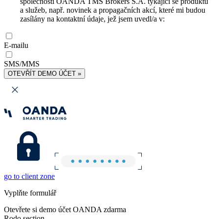
společnosti OANDA TMS Brokers S.A. týkající se produktů
a služeb, např. novinek a propagačních akcí, které mi budou
zasílány na kontaktní údaje, jež jsem uvedl/a v:
E-mailu
SMS/MMS
OTEVŘÍT DEMO ÚČET »
go to client zone
Vyplňte formulář
Otevřete si demo účet OANDA zdarma
Rodo section