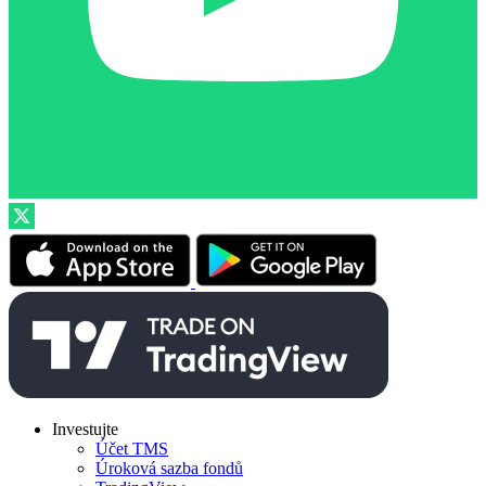
Investujte
Účet TMS
Úroková sazba fondů