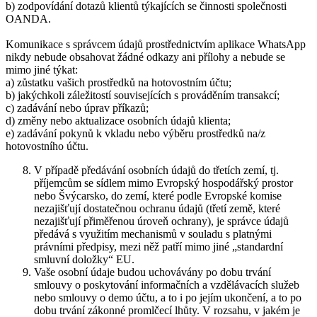
b) zodpovídání dotazů klientů týkajících se činnosti společnosti
OANDA.
Komunikace s správcem údajů prostřednictvím aplikace WhatsApp
nikdy nebude obsahovat žádné odkazy ani přílohy a nebude se
mimo jiné týkat:
a) zůstatku vašich prostředků na hotovostním účtu;
b) jakýchkoli záležitostí souvisejících s prováděním transakcí;
c) zadávání nebo úprav příkazů;
d) změny nebo aktualizace osobních údajů klienta;
e) zadávání pokynů k vkladu nebo výběru prostředků na/z
hotovostního účtu.
V případě předávání osobních údajů do třetích zemí, tj.
příjemcům se sídlem mimo Evropský hospodářský prostor
nebo Švýcarsko, do zemí, které podle Evropské komise
nezajišťují dostatečnou ochranu údajů (třetí země, které
nezajišťují přiměřenou úroveň ochrany), je správce údajů
předává s využitím mechanismů v souladu s platnými
právními předpisy, mezi něž patří mimo jiné „standardní
smluvní doložky“ EU.
Vaše osobní údaje budou uchovávány po dobu trvání
smlouvy o poskytování informačních a vzdělávacích služeb
nebo smlouvy o demo účtu, a to i po jejím ukončení, a to po
dobu trvání zákonné promlčecí lhůty. V rozsahu, v jakém je