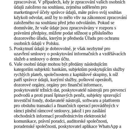
zpracovávat. V případech, kdy je zpracování vašich osobních
údajů založeno na souhlasu, zejména uděleném pro
marketingové účely správce údajů, máte právo svůj souhlas
kdykoli odvolat, aniž by to mělo vliv na zákonnost zpracování
založeného na souhlasu před jeho odvoláním. Pokud se
domníváte, že vaše údaje jsou zpracovávány v rozporu s
právními předpisy, můžete podat stížnost u příslušného
dozorového úřadu, kterým je předseda Úřadu pro ochranu
osobních údajů v Polsku.
Poskytnutí údajů je dobrovolné, je však nezbytné pro
uzavření smlouvy o poskytování informačních a vzdělávacích
služeb a smlouvy o demo účtu.
Vaše osobní údaje mohou být předány následujícím
kategoriím subjektů: bankám, subjektům poskytujícím služby
rychlých plateb, společnostem z kapitálové skupiny, k níž
patří správce údajů, kurýrní služby, poštovní operátoři,
dozorové orgány, orgány pro finanční informace,
poskytovatelé tržních dat, poskytovatelé nástrojů pro prevenci
podvodů a proti praní špinavých peněz, subjekty spravující
investiční fondy, dodavatelé nástrojů, softwaru a platforem
pro obsluhu transakcí a finančních operací prováděných v
rámci plnění rámcové smlouvy, jakož i pro zasílání
obchodních informací prostřednictvím elektronické
komunikace, právní poradci, auditorské společnosti,
poradenské společnosti, poskytovatel aplikace WhatsApp a