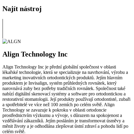
Najít nástroj
Align Technology Inc
Align Technology Inc je přední globální společnost v oblasti
lékařské technologie, která se specializuje na navrhování, výrobu a
marketing inovativních ortodontických produktů. Jejím hlavním
produktem je Invisalign, systém průhledných rovnátek, který
narovnává zuby bez potřeby tradičních rovnátek. Společnost také
nabízí digitální skenovací systémy a software pro ortodontickou a
restorativní stomatologii. Její produkty používají ortodontisté, zubaři
a spotřebitelé ve více než 100 zemích po celém světě. Align
Technology se zavazuje k pokroku v oblasti ortodoncie
prostřednictvím výzkumu a vývoje, s důrazem na spokojenost a
vzdělávání zákazníků. Jejím posláním je transformovat úsměvy a
měnit životy a je odhodlána zlepšovat ústní zdraví a pohodu lidí po
celém světě.