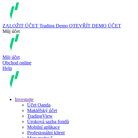
ZALOŽIT ÚČET
Trading
Demo
OTEVŘÍT DEMO ÚČET
Můj účet
Můj účet
Obchod online
Help
Investujte
Účet Oanda
Makléřský účet
TradingView
Úroková sazba fondů
Mobilní aplikace
Profesionální klient