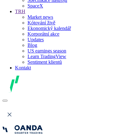
Specifikace nástrojů
SpaceX
TRH
Market news
Kótování živě
Ekonomický kalendář
Korporátní akce
Updates
Blog
US earnings season
Learn TradingView
Sentiment klientů
Kontakt