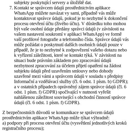
subjekty poskytující servery a úložiště dat.
Kontakt se správcem údajů prostřednictvím aplikace
WhatsApp můžete navázat vy sami, případně vás může
kontaktovat správce údajů, pokud je to nezbytné k dokončení
procesu otevření účtu (živého účtu). V důsledku toho mohou
být vaše osobní údaje předány správci údajů (v závislosti na
vašem nastavení soukromí v aplikaci WhatsApp) ve formě
vaší profilové fotografie a telefonního čísla. Správce údajů vás
může požádat o poskytnutí dalších osobních údajů pouze v
případě, že je to nezbytné k zodpovězení vašeho dotazu nebo
k vyřízení záležitosti, které se kontakt týká. V závislosti na
situaci bude právním základem pro zpracování údajů
nezbytnost zpracování za účelem přijetí opatření na žádost
subjektu údajů před uzavřením smlouvy nebo dohody
uzavřené mezi vámi a správcem údajů v souladu s předpisy
Informační a vzdělávací služby (čl. 6 odst. 1 písm. b) GDPR);
a v ostatních případech oprávněný zájem správce údajů (čl. 6
odst. 1 písm. f) GDPR) spočívající v nutnosti vyřešit
nahlášenou záležitost související s obchodní činností správce
údajů (čl. 6 odst. 1 písm. f) GDPR).
Z bezpečnostních důvodů se komunikace se správcem údajů
prostřednictvím aplikace WhatsApp může týkat výhradně:
a) podpory při procesu otevření účtu (vysvětlení jednotlivých kroků
registračního procesu);