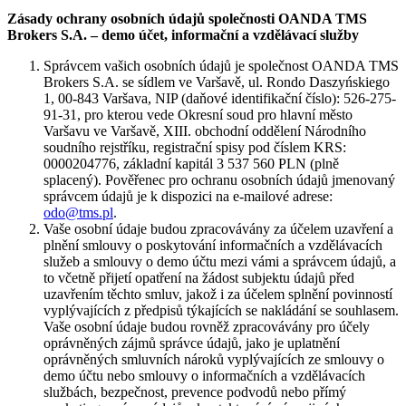
Zásady ochrany osobních údajů společnosti OANDA TMS
Brokers S.A. – demo účet, informační a vzdělávací služby
Správcem vašich osobních údajů je společnost OANDA TMS
Brokers S.A. se sídlem ve Varšavě, ul. Rondo Daszyńskiego
1, 00-843 Varšava, NIP (daňové identifikační číslo): 526-275-
91-31, pro kterou vede Okresní soud pro hlavní město
Varšavu ve Varšavě, XIII. obchodní oddělení Národního
soudního rejstříku, registrační spisy pod číslem KRS:
0000204776, základní kapitál 3 537 560 PLN (plně
splacený). Pověřenec pro ochranu osobních údajů jmenovaný
správcem údajů je k dispozici na e-mailové adrese:
odo@tms.pl
.
Vaše osobní údaje budou zpracovávány za účelem uzavření a
plnění smlouvy o poskytování informačních a vzdělávacích
služeb a smlouvy o demo účtu mezi vámi a správcem údajů, a
to včetně přijetí opatření na žádost subjektu údajů před
uzavřením těchto smluv, jakož i za účelem splnění povinností
vyplývajících z předpisů týkajících se nakládání se souhlasem.
Vaše osobní údaje budou rovněž zpracovávány pro účely
oprávněných zájmů správce údajů, jako je uplatnění
oprávněných smluvních nároků vyplývajících ze smlouvy o
demo účtu nebo smlouvy o informačních a vzdělávacích
službách, bezpečnost, prevence podvodů nebo přímý