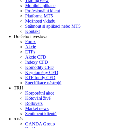
TradingView
Mobilní aplikace
Profesionální klient
Platforma MT5
Možnosti vkladu
Stáhnout si aplikaci nebo MT5
Kontakt
Do čeho investovat
Forex
Akcie
ETFs
Akcie CFD
Indexy CFD
Komodity CFD
Kryptoměny CFD
ETF fondy CFD
Specifikace nástrojů
TRH
Korporátní akce
Kótování živě
Rollovers
Market news
Sentiment klientů
o nás
OANDA Group