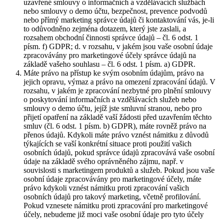
uzavřené smlouvy o informačních a vzdělávacích službách
nebo smlouvy o demo účtu, bezpečnost, prevence podvodů
nebo přímý marketing správce údajů či kontaktování vás, je-li
to odůvodněno zejména dotazem, který jste zaslali, a
rozsahem obchodní činnosti správce údajů – čl. 6 odst. 1
písm. f) GDPR; d. v rozsahu, v jakém jsou vaše osobní údaje
zpracovávány pro marketingové účely správce údajů na
základě vašeho souhlasu – čl. 6 odst. 1 písm. a) GDPR.
Máte právo na přístup ke svým osobním údajům, právo na
jejich opravu, výmaz a právo na omezení zpracování údajů. V
rozsahu, v jakém je zpracování nezbytné pro plnění smlouvy
o poskytování informačních a vzdělávacích služeb nebo
smlouvy o demo účtu, jejíž jste smluvní stranou, nebo pro
přijetí opatření na základě vaší žádosti před uzavřením těchto
smluv (čl. 6 odst. 1 písm. b) GDPR), máte rovněž právo na
přenos údajů. Kdykoli máte právo vznést námitku z důvodů
týkajících se vaší konkrétní situace proti použití vašich
osobních údajů, pokud správce údajů zpracovává vaše osobní
údaje na základě svého oprávněného zájmu, např. v
souvislosti s marketingem produktů a služeb. Pokud jsou vaše
osobní údaje zpracovávány pro marketingové účely, máte
právo kdykoli vznést námitku proti zpracování vašich
osobních údajů pro takový marketing, včetně profilování.
Pokud vznesete námitku proti zpracování pro marketingové
účely, nebudeme již moci vaše osobní údaje pro tyto účely