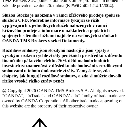
TMS Brokers S.A. podléhá dohledu Komise pro finanční dohled na
základě povolení ze dne 26. dubna (KPWiG-4021-54-1/2004).
Služba Stocks je nabízena v rámci křížového prodeje spolu se
službou CFD. Podrobné informace týkající se rizik
vyplývajících z jednotlivých služeb nabízených v rámci
křížového prodeje a informace o nákladech a poplatcích
spojených s těmito službami najdete na webových stránkách
OANDA TMS Brokers v sekci Dokumenty.
Rozdílové smlouvy jsou složitými nástroji a jsou spjaty s
vysokým rizikem rychlé ztráty peněžních prostředků z důvodu
finančního pákového efektu. 76% účtů maloobchodních
investorů zaznamenává v důsledku obchodování s rozdílovými
smlouvami u tohoto dodavatele ztráty. Zamyslete se, zda
chápete, jak fungují rozdílové smlouvy, a zda si můžete dovolit
riziko vysoké riziko ztráty peněz.
@ Copyright 2026 OANDA TMS Brokers S.A. All rights reserved.
“OANDA”, “fxTrade” and OANDA’s “fx” family of trademarks are
owned by OANDA Corporation. All other trademarks appearing on
this website are the property of their respective owner.