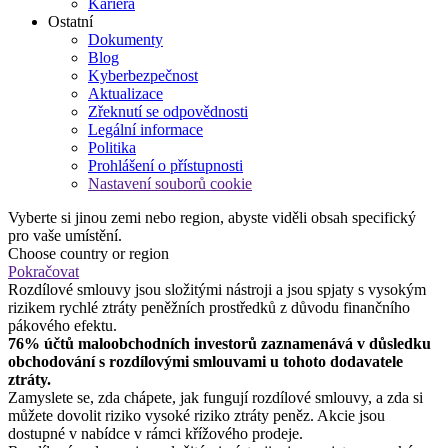
Kariéra
Ostatní
Dokumenty
Blog
Kyberbezpečnost
Aktualizace
Zřeknutí se odpovědnosti
Legální informace
Politika
Prohlášení o přístupnosti
Nastavení souborů cookie
Vyberte si jinou zemi nebo region, abyste viděli obsah specifický
pro vaše umístění.
Choose country or region
Pokračovat
Rozdílové smlouvy jsou složitými nástroji a jsou spjaty s vysokým
rizikem rychlé ztráty peněžních prostředků z důvodu finančního
pákového efektu.
76% účtů maloobchodních investorů zaznamenává v důsledku
obchodování s rozdílovými smlouvami u tohoto dodavatele
ztráty.
Zamyslete se, zda chápete, jak fungují rozdílové smlouvy, a zda si
můžete dovolit riziko vysoké riziko ztráty peněz. Akcie jsou
dostupné v nabídce v rámci křížového prodeje.