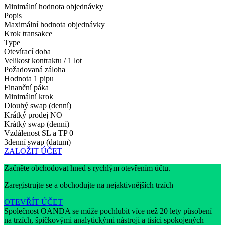
Minimální hodnota objednávky
Popis
Maximální hodnota objednávky
Krok transakce
Type
Otevírací doba
Velikost kontraktu / 1 lot
Požadovaná záloha
Hodnota 1 pipu
Finanční páka
Minimální krok
Dlouhý swap (denní)
Krátký prodej
NO
Krátký swap (denní)
Vzdálenost SL a TP
0
3denní swap (datum)
ZALOŽIT ÚČET
Začněte obchodovat hned s rychlým otevřením účtu.
Zaregistrujte se a obchodujte na nejaktivnějších trzích
OTEVŘÍT ÚČET
Společnost OANDA se může pochlubit více než 20 lety působení
na trzích, špičkovými analytickými nástroji a tisíci spokojených