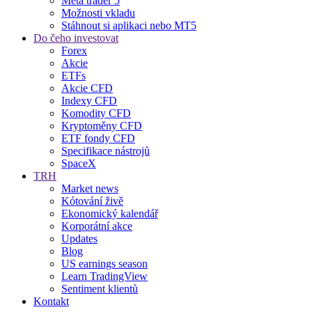
Meta trader 5
Možnosti vkladu
Stáhnout si aplikaci nebo MT5
Do čeho investovat
Forex
Akcie
ETFs
Akcie CFD
Indexy CFD
Komodity CFD
Kryptoměny CFD
ETF fondy CFD
Specifikace nástrojů
SpaceX
TRH
Market news
Kótování živě
Ekonomický kalendář
Korporátní akce
Updates
Blog
US earnings season
Learn TradingView
Sentiment klientů
Kontakt