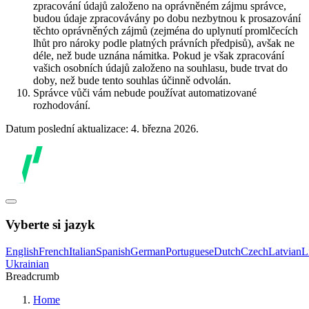
zpracování údajů založeno na oprávněném zájmu správce,
budou údaje zpracovávány po dobu nezbytnou k prosazování
těchto oprávněných zájmů (zejména do uplynutí promlčecích
lhůt pro nároky podle platných právních předpisů), avšak ne
déle, než bude uznána námitka. Pokud je však zpracování
vašich osobních údajů založeno na souhlasu, bude trvat do
doby, než bude tento souhlas účinně odvolán.
Správce vůči vám nebude používat automatizované
rozhodování.
Datum poslední aktualizace: 4. března 2026.
Vyberte si jazyk
English
French
Italian
Spanish
German
Portuguese
Dutch
Czech
Latvian
L
Ukrainian
Breadcrumb
Home