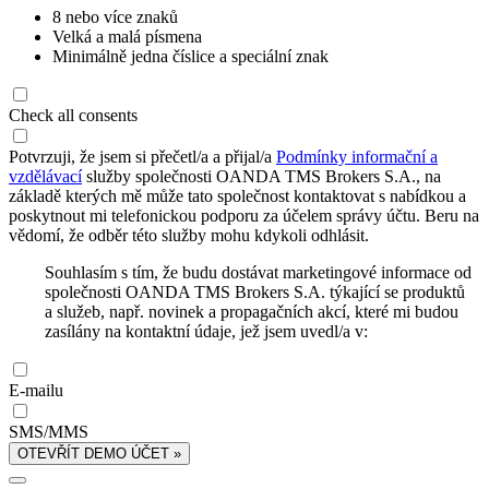
8 nebo více znaků
Velká a malá písmena
Minimálně jedna číslice a speciální znak
Check all consents
Potvrzuji, že jsem si přečetl/a a přijal/a
Podmínky informační a
vzdělávací
služby společnosti OANDA TMS Brokers S.A., na
základě kterých mě může tato společnost kontaktovat s nabídkou a
poskytnout mi telefonickou podporu za účelem správy účtu. Beru na
vědomí, že odběr této služby mohu kdykoli odhlásit.
Souhlasím s tím, že budu dostávat marketingové informace od
společnosti OANDA TMS Brokers S.A. týkající se produktů
a služeb, např. novinek a propagačních akcí, které mi budou
zasílány na kontaktní údaje, jež jsem uvedl/a v:
E-mailu
SMS/MMS
OTEVŘÍT DEMO ÚČET »