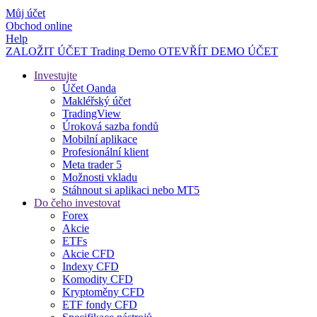
Můj účet
Obchod online
Help
ZALOŽIT ÚČET
Trading
Demo
OTEVŘÍT DEMO ÚČET
Investujte
Účet Oanda
Makléřský účet
TradingView
Úroková sazba fondů
Mobilní aplikace
Profesionální klient
Meta trader 5
Možnosti vkladu
Stáhnout si aplikaci nebo MT5
Do čeho investovat
Forex
Akcie
ETFs
Akcie CFD
Indexy CFD
Komodity CFD
Kryptoměny CFD
ETF fondy CFD