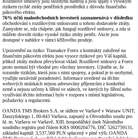
Rozdílové smlouvy jsou složitými nástroji a jsou spjaty s vysokým
rizikem rychlé ztráty peněžních prostředků z důvodu finančního
pákového efektu.
76% účtů maloobchodních investorů zaznamenává v důsledku
obchodování s rozdílovými smlouvami u tohoto dodavatele ztráty.
Zamyslete se, zda chápete, jak fungují rozdílové smlouvy, a zda si
můžete dovolit riziko vysoké riziko ztráty peněz. Akcie jsou
dostupné v nabídce v rámci křížového prodeje.
Upozornění na riziko: Transakce Forex a kontrakty založené na
finančním pákovém efektu jsou vysoce rizikové pro Váš kapitál,
jelikož ztráty mohou převyšovat vklad. Rozdílové smlouvy a Forex
proto nemusí být vhodné pro všechny investory. Ujistěte se, že
rozumíte rizikům, která jsou s nimi spojeny, a pokud je to nezbytné,
využijte nezávislé poradenství. Informace uvedené na těchto
webových stránkách nejsou adresovány příjemcům z konkrétní
země a nejsou určeny k šíření ve státech, ve kterých by šíření nebo
využívání těchto informací bylo v rozporu s místní legislativou,
požadavky a regulacemi.
OANDA TMS Brokers S.A. se sídlem ve Varšavě v Warsaw UNIT,
Daszyńskiego 1, 00-843 Varšava, zapsaný u Obvodního soudu pro
hl. m. Varšavu ve Varšavě, XIII. hospodářský úsek Národního
soudního registru pod číslem KRS 0000204776, DIČ 5262759131,
základní kapitál: 3,537,560 PLN splacený v plné výši. OANDA