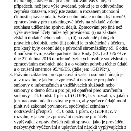
marketing správce údajů a kontaktování vás v jiných
případech, než jsou výše uvedené, pokud je to odůvodněno
zejména dotazem, který jste zaslali, a rozsahem obchodní
činnosti správce údajů. Vaše osobní údaje mohou být rovněž
zpracovávány pro marketingové účely na základě vašeho
souhlasu uděleného správci údajů. Zpracování pro jiné než
výše uvedené účely může být prováděno: (i) na základě
získání dodatečného souhlasu, (ii) na základě platných
právních předpisů, nebo (iii) pokud je to slučitelné s účelem,
pro který byly osobní údaje původně shromážděny (čl. 6 odst.
4 nařízení Evropského parlamentu a Rady (EU) 2016/679 ze
dne 27. dubna 2016 o ochraně fyzických osob v souvislosti se
zpracováním osobních údajů a o volném pohybu těchto údajů
a o zrušení směrnice 95/46/ES, (dále jen: „GDPR“).
Právním základem pro zpracování vašich osobních údajů je:
a. v rozsahu, v jakém je zpracování nezbytné pro plnění
smlouvy o informačních a vzdělávacích službách nebo
smlouvy o demo účtu a pro přijetí opatření před uzavřením
smlouvy – čl. 6 odst. 1 písm. b) GDPR; b. v rozsahu, v jakém
je zpracování údajů nezbytné pro to, aby správce údajů mohl
plnit své zákonné povinnosti, spočívající zejména v
dodržování předpisů – čl. 6 odst. 1 písm. c) GDPR; c. v
rozsahu, v jakém je zpracování nezbytné pro účely
vyplývající z oprávněných zájmů správce, jako je provádění
nezbytných vyúčtování a uplatňování nároků vyplývajících z